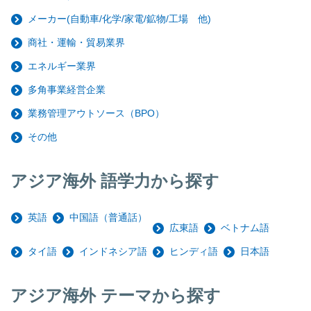
メーカー(自動車/化学/家電/鉱物/工場 他)
商社・運輸・貿易業界
エネルギー業界
多角事業経営企業
業務管理アウトソース（BPO）
その他
アジア海外 語学力から探す
英語
中国語（普通話）
広東語
ベトナム語
タイ語
インドネシア語
ヒンディ語
日本語
アジア海外 テーマから探す