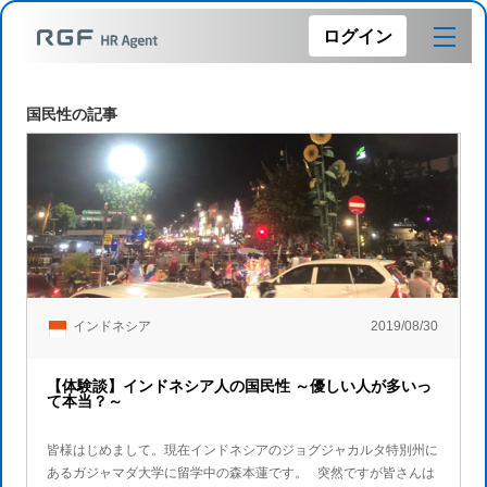
ログイン
国民性の記事
インドネシア
2019/08/30
【体験談】インドネシア人の国民性 ～優しい人が多いっ
て本当？～
皆様はじめまして。現在インドネシアのジョグジャカルタ特別州に
あるガジャマダ大学に留学中の森本蓮です。 突然ですが皆さんは