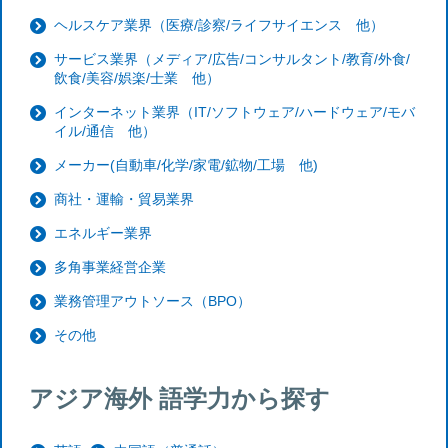
ヘルスケア業界（医療/診察/ライフサイエンス 他）
サービス業界（メディア/広告/コンサルタント/教育/外食/
飲食/美容/娯楽/士業 他）
インターネット業界（IT/ソフトウェア/ハードウェア/モバ
イル/通信 他）
メーカー(自動車/化学/家電/鉱物/工場 他)
商社・運輸・貿易業界
エネルギー業界
多角事業経営企業
業務管理アウトソース（BPO）
その他
アジア海外 語学力から探す