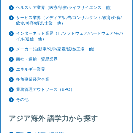
ヘルスケア業界（医療/診察/ライフサイエンス 他）
サービス業界（メディア/広告/コンサルタント/教育/外食/
飲食/美容/娯楽/士業 他）
インターネット業界（IT/ソフトウェア/ハードウェア/モバ
イル/通信 他）
メーカー(自動車/化学/家電/鉱物/工場 他)
商社・運輸・貿易業界
エネルギー業界
多角事業経営企業
業務管理アウトソース（BPO）
その他
アジア海外 語学力から探す