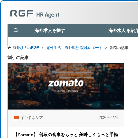
海外求人を探す
海外求人を紹
海外求人のRGF
＞
海外生活、海外勤務 現地レポート
＞
割引の記事
割引の記事
インドネシア
2020/01/24
【Zomato】 普段の食事をもっと 美味しくもっと手軽