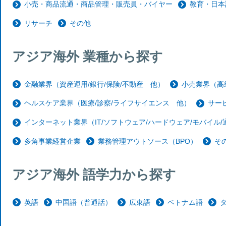
小売・商品流通・商品管理・販売員・バイヤー
教育・日本
リサーチ
その他
アジア海外 業種から探す
金融業界（資産運用/銀行/保険/不動産 他）
小売業界（高
ヘルスケア業界（医療/診察/ライフサイエンス 他）
サー
インターネット業界（IT/ソフトウェア/ハードウェア/モバイル
多角事業経営企業
業務管理アウトソース（BPO）
そ
アジア海外 語学力から探す
英語
中国語（普通話）
広東語
ベトナム語