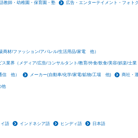
語教師・幼稚園・保育園・塾
広告・エンターテイメント・フォトグ
級商材/ファッション/アパレル/生活用品/家電 他）
ビス業界（メディア/広告/コンサルタント/教育/外食/飲食/美容/娯楽/士
/通信 他）
メーカー(自動車/化学/家電/鉱物/工場 他)
商社・
の他
タイ語
インドネシア語
ヒンディ語
日本語