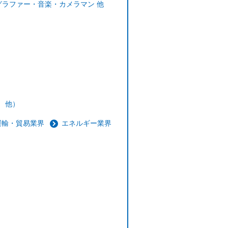
ラファー・音楽・カメラマン 他
業 他）
運輸・貿易業界
エネルギー業界