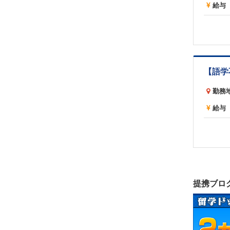
給与
勤務
給与
提携ブロ