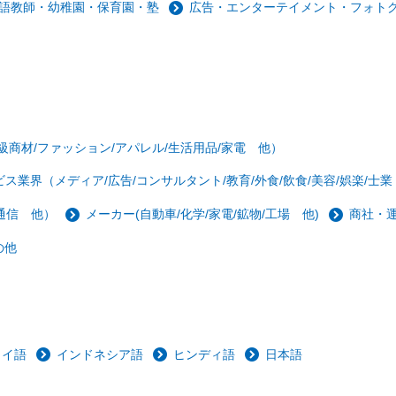
語教師・幼稚園・保育園・塾
広告・エンターテイメント・フォトグ
級商材/ファッション/アパレル/生活用品/家電 他）
ビス業界（メディア/広告/コンサルタント/教育/外食/飲食/美容/娯楽/士
/通信 他）
メーカー(自動車/化学/家電/鉱物/工場 他)
商社・
の他
タイ語
インドネシア語
ヒンディ語
日本語