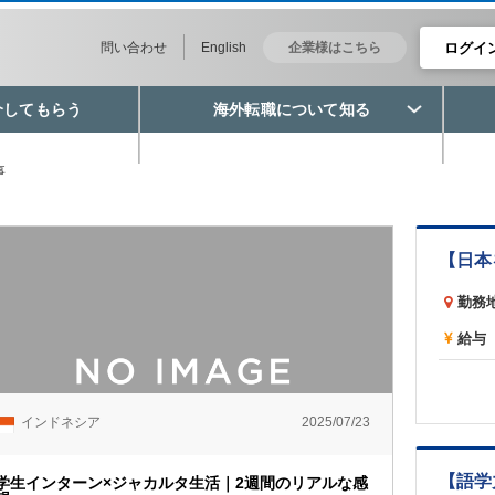
ログイ
問い合わせ
English
企業様はこちら
介してもらう
海外転職について知る
事
勤務
給与
インドネシア
2025/07/23
学生インターン×ジャカルタ生活｜2週間のリアルな感