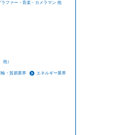
ラファー・音楽・カメラマン 他
業 他）
運輸・貿易業界
エネルギー業界