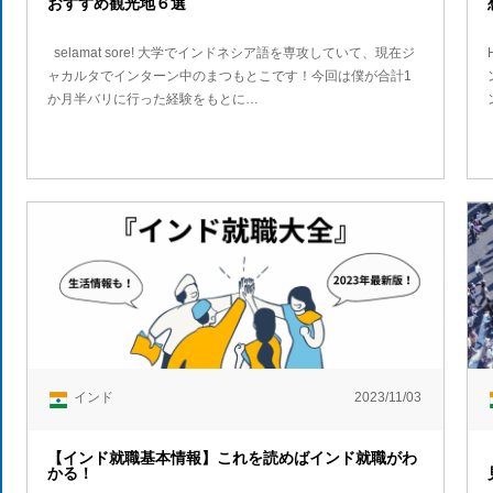
おすすめ観光地６選
selamat sore! 大学でインドネシア語を専攻していて、現在ジ
ャカルタでインターン中のまつもとこです！今回は僕が合計1
か月半バリに行った経験をもとに…
インド
2023/11/03
【インド就職基本情報】これを読めばインド就職がわ
かる！