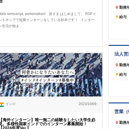
想
勤務
Halo semuanya, perkenalkan! 皆さま,はじめまして。 RGFイ
給与
ンドネシアで短期インターンをしている杉本です！ インター
ン生活が始ま…
法人営
勤務
給与
インド
2023/10/09
営業（
【海外インターン】唯一無二の経験をしたい大学生必
勤務
見。多様性国家インドでのインターン募集開始！
【2024年度Ver.】