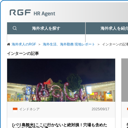
海外求人を探す
海外求人を紹
海外求人のRGF
＞
海外生活、海外勤務 現地レポート
＞
インターンの記
インターンの記事
インドネシア
2025/09/17
[バリ島観光]ここに行かないと絶対損！穴場も含めた