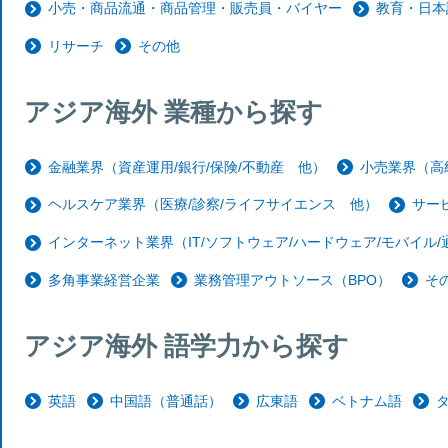
小売・商品流通・商品管理・販売員・バイヤー
教育・日本
リサーチ
その他
アジア海外 業種から探す
金融業界（資産運用/銀行/保険/不動産 他）
小売業界（高
ヘルスケア業界（医療/診察/ライフサイエンス 他）
サー
インターネット業界（IT/ソフトウェア/ハードウェア/モバイル
多角事業経営企業
業務管理アウトソース（BPO）
そ
アジア海外 語学力から探す
英語
中国語（普通話）
広東語
ベトナム語