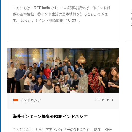
こんにちは！RGF Indiaです。この記事を読めば、①インド就
職の基本情報 ②インド生活の基本情報を知ることができま
す。 知りたい！インド就職情報 ビザ &#…
インドネシア
2019/10/18
海外インターン募集＠RGFインドネシア
こんにちは！ キャリアアドバイザーのNIKOです。 現在、RGF