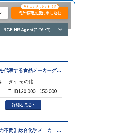
ン
海外転職支援に申し込む
RGF HR Agentについて
【日本を代表する食品メーカーグループ】経理マネージャー ※サラブリ勤務（バンコクから乗り合いサポートあり）
タイ その他
地
THB120,000 - 150,000
【語学力不問】総合化学メーカー BSV技術エキスパート（番号173113）