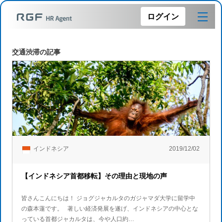
ログイン
交通渋滞の記事
インドネシア
2019/12/02
【インドネシア首都移転】その理由と現地の声
皆さんこんにちは！ ジョグジャカルタのガジャマダ大学に留学中
の森本蓮です。 著しい経済発展を遂げ、インドネシアの中心とな
っている首都ジャカルタは、今や人口約…