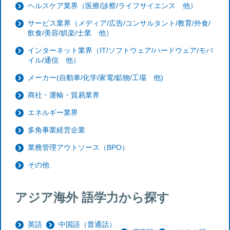
ヘルスケア業界（医療/診察/ライフサイエンス 他）
サービス業界（メディア/広告/コンサルタント/教育/外食/
飲食/美容/娯楽/士業 他）
インターネット業界（IT/ソフトウェア/ハードウェア/モバ
イル/通信 他）
メーカー(自動車/化学/家電/鉱物/工場 他)
商社・運輸・貿易業界
エネルギー業界
多角事業経営企業
業務管理アウトソース（BPO）
その他
アジア海外 語学力から探す
英語
中国語（普通話）