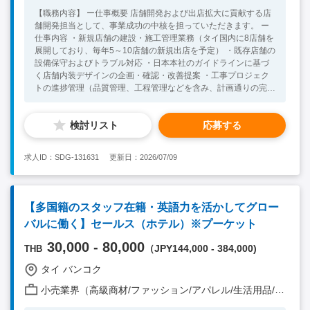
【職務内容】 ー仕事概要 店舗開発および出店拡大に貢献する店
舗開発担当として、事業成功の中核を担っていただきます。 ー
仕事内容 ・新規店舗の建設・施工管理業務（タイ国内に8店舗を
展開しており、毎年5～10店舗の新規出店を予定） ・既存店舗の
設備保守およびトラブル対応 ・日本本社のガイドラインに基づ
く店舗内装デザインの企画・確認・改善提案 ・工事プロジェク
トの進捗管理（品質管理、工程管理などを含み、計画通りの完成
を目指す） ・入札管理・運営 ・デベロッパーへの工事発注業務
・デベロッパー、官公庁、設計会社、ゼネコン、協力会社との調
検討リスト
応募する
整・折衝 ・日本本社への報告業務 ・発生した課題・トラブルへ
の対応および問題解決 ・その他、会社から指示された業務 【組
織概要】 合計：140名(内日本人2名) *レポートラインは日本人マ
求人ID：SDG-131631
更新日：2026/07/09
ネージャーとなります。 【求めている人物像】 ・休日対応や遠
方出張など柔軟にご対応いただける方 ・新規出店に向けて強い
オーナーシップで事業拡大に貢献できる方 ・前向きでオープン
マインド、そして積極的な方 ・円滑・良好なコミュニケーショ
【多国籍のスタッフ在籍・英語力を活かしてグロー
ンが取れる方 【必須条件】 ・小売業界における5年以上の施工
バルに働く】セールス（ホテル）※プーケット
管理経験（工場の施工管理経験のみはNG） ・英語日常会話レベ
ル（社内コミュニケーション） ・タイ現地不動産の知見を活か
30,000 - 80,000
（JPY144,000 - 384,000)
THB
してご活躍いただける方 ・タイで運転が可能な方 【歓迎条件】
・タイ語ビジネスレベル
タイ バンコク
小売業界（高級商材/ファッション/アパレル/生活用品/家電 他）