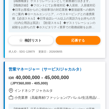
【職務概要】 ゲストリレーションとして業務遂行頂きます。
【職務詳細】 ◆フロントにてお客様対応 ◆入居前、入居後対応
◆日常お客様からのご依頼事項の対応業務 ◆新規顧客への館内
のご案内 ◆ローカルエンジニア、ハウスキーピングとの連携業
務 【必須スキル】 ◆日常会話レベル以上の英語力をお持ちの方
（社内公用語は英語） 【歓迎スキル】 ◆ゲストリレーションの
経験をお持ちの方 ◆ホスピタリティ業界での勤務経験をお持ち
の方
検討リスト
応募する
求人ID：SDG-128879
更新日：2026/08/05
営業マネージャー（サービス/ジャカルタ）
40,000,000 - 45,000,000
IDR
（JPY360,000 - 405,000)
インドネシア ジャカルタ
小売業界（高級商材/ファッション/アパレル/生活用品/家電 他）