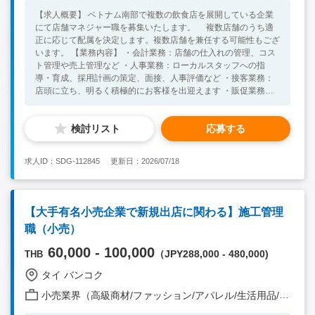
【求人概要】 ベトナム南部で複数の飲食店を展開している企業
にて店舗マネジャー職を募集いたします。 複数店舗のうち適
正に応じて配属を決定します。複数店舗を兼任する可能性もござ
います。 【業務内容】 ・会計業務：店舗の仕入れの管理、コス
ト管理や売上管理など ・人事業務：ローカルスタッフへの指
導・育成、採用計画の策定、面接、人事評価など ・接客業務：
店頭に立ち、明るく積極的にお客様を出迎えます ・販促業務：
新メニューの開発、プロモーション企画の立案など ・営業業
務：各種取引先との連絡や交渉など 【必須条件】 ・飲食業界で
検討リスト
応募する
のご経験3年以上 ・メールやExcelの基本操作が可能な方 ・日常
会話レベル以上の英語力を有する方（社内コミュニケーションや
接客で使用） ※英語は上手に会話することが出来なくても、必
求人ID：SDG-112845
更新日：2026/07/18
死にコミュニケーションを取ろうと努力していただける方であれ
ば問題ありません 【歓迎条件】 ・ベトナム語日常会話レベル ・
海外勤務経験をお持ちの方 ・店舗経験のご経験 ・ベトナムに在
住されている方 【人物像】 ・自身で業務を推進できる ・明るく
【大手有名小売企業で新規出店に関わる】施工管理
社交的で、接客が好きな方 ー関連ワード 東南アジア ベトナ
職（小売）
ム Vietnam 南部 ホーチミン ハノイ HCM 店舗マネー
ジャー マネジメント 日本食レストラン コミュニケーショ
60,000 - 100,000
（JPY288,000 - 480,000)
THB
ン グローバル グローバルネットワーク
タイ バンコク
小売業界（高級商材/ファッション/アパレル/生活用品/家電 他）