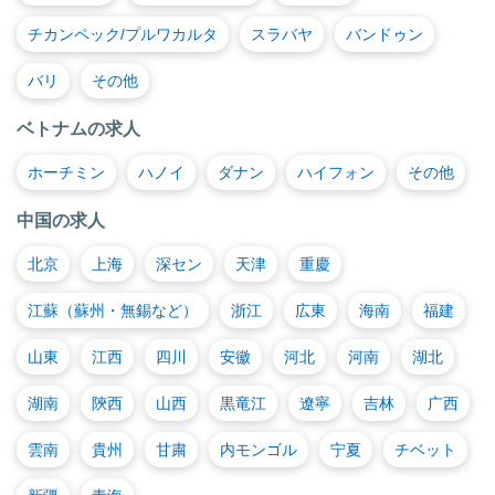
チカンペック/プルワカルタ
スラバヤ
バンドゥン
バリ
その他
ベトナムの求人
ホーチミン
ハノイ
ダナン
ハイフォン
その他
中国の求人
北京
上海
深セン
天津
重慶
江蘇（蘇州・無錫など）
浙江
広東
海南
福建
山東
江西
四川
安徽
河北
河南
湖北
湖南
陝西
山西
黒竜江
遼寧
吉林
广西
雲南
貴州
甘粛
内モンゴル
宁夏
チベット