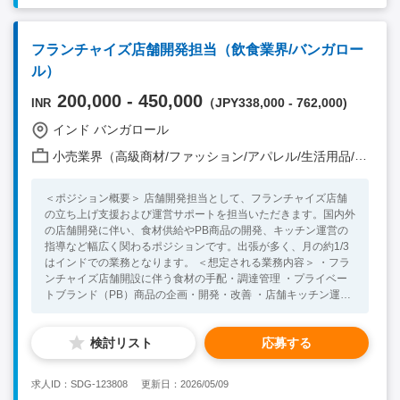
コスト意識を持って業務に取り組める方 ・柔軟な発想で調理に
取り組める方（今後、複数国への展開を検討しているため現地の
事情に合わせたメニュー開発等に取り組める方） ・現地スタッ
フランチャイズ店舗開発担当（飲食業界/バンガロー
フの模範となり業務に取り組める方
ル）
200,000 - 450,000
（JPY338,000 - 762,000)
INR
インド バンガロール
小売業界（高級商材/ファッション/アパレル/生活用品/家電 他）
＜ポジション概要＞ 店舗開発担当として、フランチャイズ店舗
の立ち上げ支援および運営サポートを担当いただきます。国内外
の店舗開発に伴い、食材供給やPB商品の開発、キッチン運営の
指導など幅広く関わるポジションです。出張が多く、月の約1/3
はインドでの業務となります。 ＜想定される業務内容＞ ・フラ
ンチャイズ店舗開設に伴う食材の手配・調達管理 ・プライベー
トブランド（PB）商品の企画・開発・改善 ・店舗キッチン運営
のスーパーバイジング（SV） ・店舗立ち上げおよび運営に関わ
る国内外出張 ＜必須条件＞ ・外食業界または店舗開発に関連す
検討リスト
応募する
る業務経験 ・食材や商品開発の知識があること ・ビジネスレベ
ルの英語力 ＜歓迎条件＞ ・フランチャイズ店舗立ち上げの経験
・インドでの就業経験 ・飲食業界での管理職としての経験 ・食
求人ID：SDG-123808
更新日：2026/05/09
品業界での経験 ＜求める人物像＞ ・インドでの事業拡大という