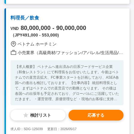
料理長／飲食
80,000,000 - 90,000,000
VND
（JPY491,000 - 553,000)
ベトナム ホーチミン
小売業界（高級商材/ファッション/アパレル/生活用品/家電 他）
【求人概要】 ベトナムへ進出済みの日系フードサービス企業
（和食レストラン）にて料理長をお任せいたします。今後はベト
ナムでの直営店拡大、FC事業スタートを計画しており、ASEA各
国への進出も検討しております。 【仕事内容】 統括料理長とし
て、まずはベトナムでの直営店での勤務となります。 その後は
各国への出張等も予定されており、グローバルにご活躍していた
だきます。 ・運営管理、原価管理など ・現地のお客様に支持さ
れるような商品の開発 ・新規店舗での技術（調理）指導（直
営/FC/他国含む） ・現場での調理業務 【必須要件】 ・学歴：4
検討リスト
応募する
年生大学卒業以上もしくは調理師免許をお持ちの方（労働許可証
取得のため） ・語学不問 ・Microsoft Word/Excel/PowerPointな
どのOffice Applicationを簡単なレベルで使える事 ・飲食業界で
求人ID：SDG-125039
更新日：2026/05/17
の調理経験5年以上（経験ジャンル不問） 【求める人物像】 ・