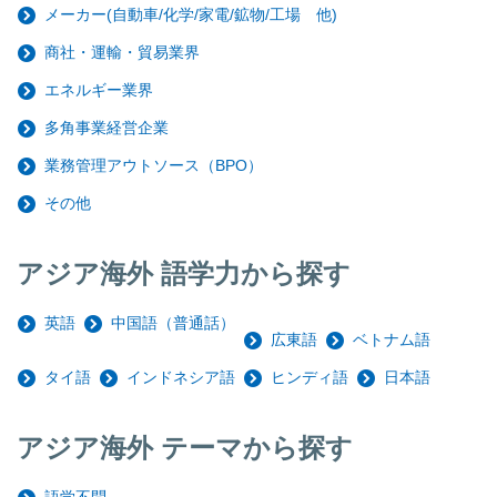
メーカー(自動車/化学/家電/鉱物/工場 他)
商社・運輸・貿易業界
エネルギー業界
多角事業経営企業
業務管理アウトソース（BPO）
その他
アジア海外 語学力から探す
英語
中国語（普通話）
広東語
ベトナム語
タイ語
インドネシア語
ヒンディ語
日本語
アジア海外 テーマから探す