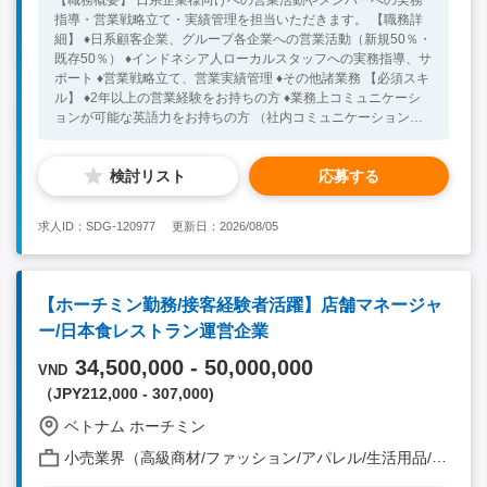
【職務概要】 日系企業様向けへの営業活動やメンバーへの実務
指導・営業戦略立て・実績管理を担当いただきます。 【職務詳
細】 ♦日系顧客企業、グループ各企業への営業活動（新規50％・
既存50％） ♦インドネシア人ローカルスタッフへの実務指導、サ
ポート ♦営業戦略立て、営業実績管理 ♦その他諸業務 【必須スキ
ル】 ♦2年以上の営業経験をお持ちの方 ♦業務上コミュニケーシ
ョンが可能な英語力をお持ちの方 （社内コミュニケーションで
主に利用） 【歓迎スキル】 ♦業務上コミュニケーションが可能な
インドネシア語をお持ちの方
検討リスト
応募する
求人ID：SDG-120977
更新日：2026/08/05
【ホーチミン勤務/接客経験者活躍】店舗マネージャ
ー/日本食レストラン運営企業
34,500,000 - 50,000,000
VND
（JPY212,000 - 307,000)
ベトナム ホーチミン
小売業界（高級商材/ファッション/アパレル/生活用品/家電 他）