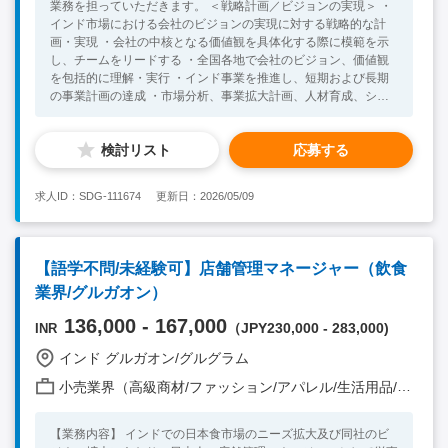
業務を担っていただきます。 ＜戦略計画／ビジョンの実現＞ ・
インド市場における会社のビジョンの実現に対する戦略的な計
画・実現 ・会社の中核となる価値観を具体化する際に模範を示
し、チームをリードする ・全国各地で会社のビジョン、価値観
を包括的に理解・実行 ・インド事業を推進し、短期および長期
の事業計画の達成 ・市場分析、事業拡大計画、人材育成、シス
テム・技術強化、短中長期的な財務計画を含む事業戦略の策定、
取締役会との調整や計画の実行 ＜バックオフィス管理＞ ・調
検討リスト
応募する
達、管理、人事などのバックオフィス機能の管理 ・日本本社へ
のレポーティング ・運用プロセスの見直し、改善をしながら効
率性や有効性の向上へ繋げる ＜店舗品質管理／人材育成＞ ・最
求人ID：SDG-111674
更新日：2026/05/09
高の品質基準を維持し、運用上の課題への対処 ・社内コミュニ
ケーションを円滑にするための工夫 ＜ ゲストエクスペリエンス
／マーケティング＞ ・料理の品質、サービス、全体的な雰囲気
を重視した日々の改善活動 ・ゲストのフィードバック収集およ
【語学不問/未経験可】店舗管理マネージャー（飲食
び分析 ・サービスを継続的に向上させ、地域の好みに合わせた
業界/グルガオン）
調整 ・認知拡大のためのマーケティング 【必須要件】 ・ビジネ
スレベルの英語力 ・新規事業立ち上げ経験 ・バックオフィス管
136,000 - 167,000
（JPY230,000 - 283,000)
INR
理経験（調達、人事、法務会計など） ・インドでの事業拡大と
いうミッションへのチャレンジ意欲の高い方 ・インド人と良好
インド グルガオン/グルグラム
な関係性を築けるコミュニケーション能力の高い方 【歓迎要
件】 ・インドでの就業経験 ・飲食業界での管理職としての経験
小売業界（高級商材/ファッション/アパレル/生活用品/家電 他）
・食品業界での経験 ・責任ある役割で新規事業立ち上げに携わ
った経験のある方
【業務内容】 インドでの日本食市場のニーズ拡大及び同社のビ