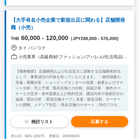
ル） ・外国人と円滑なコミュニケーションが取れる方 【必須要
件】 ・カスタマーサービスやコールセンターでの業務経験3年以
上 （BOIビザ取得のため） ・英語ビジネスレベル（目安TOEIC
【大手有名小売企業で新規出店に関わる】店舗開発
600点以上） ・コミュニケーション能力が高く、接客を楽しめる
職（小売）
方 ・基本的なPCスキル 【歓迎要件】 ・ホテル業界での就労経
験 ・丁寧な顧客対応が可能な方（電話、メール） ・外国人と円
60,000 - 120,000
（JPY288,000 - 576,000)
THB
滑なコミュニケーションが取れる方
タイ バンコク
小売業界（高級商材/ファッション/アパレル/生活用品/家電 他）
【職務概要】 店舗開発および出店拡大に貢献する店舗開発担当
として、事業成功の中核を担っていただきます。 ・物件調査の
実施：商圏分析、ショッピングセンターの視察、顧客およびテナ
ント分析、売上予測、既存店舗との比較、損益計算 ・物件オー
ナーとの交渉：条件提案および契約交渉、建設内容や資産区分の
協議、競合分析 ・新規店舗オープン支援：販促活動、オーナー
との調整、メディア対応 ・既存店舗のサポート：SNSプロモー
ション、他部署との連携・調整 その他付随業務 【組織概要】 合
計：140名(内日本人2名) *レポートラインは日本人マネージャー
検討リスト
応募する
となります。 【求めている人物像】 ・休日対応や遠方出張など
柔軟にご対応いただける方 ・新規出店に向けて強いオーナーシ
ップで事業拡大に貢献できる方 ・前向きでオープンマインド、
求人ID：SDG-128275
更新日：2026/06/16
そして積極的な方 【必須条件】 ・小売業界における5年以上の