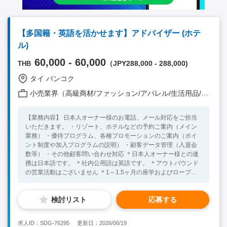
【多国籍・英語を活かせます】アドバイザー (ホテ
ル)
60,000 - 60,000
（JPY288,000 - 288,000)
THB
タイ バンコク
小売業界（高級商材/ファッション/アパレル/生活用品/家電 他）
【業務内容】 日本人オーナー様のお電話、メール対応をご担当
いただきます。 ・リゾート、ホテルなどの予約ご案内（メイン
業務） ・優待プログラム、各種プロモーションのご案内（ポイ
ント制度や加入プログラムの説明） ・顧客データ管理（入退会
数等） ・その他顧客問い合わせ対応 ＊日本人オーナー様との連
携は日本語です。 ＊社内公用語は英語です。 ＊アウトバウンド
の営業活動はございません ＊1～1.5ヶ月の座学およびロープレ
研修がございます 【顧客】 日本人オーナー様 【組織】合計45人
在籍外国人：15名(香港、中国、フィリピン等)、日本人約30人
検討リスト
応募する
レポート：日本人リーダー 【語学】 英語（日本人顧客対応以外
すべて英語です） 【求めている人物像】 ・ホスピタリティ、カ
スタマーサービス関連の業務経験がある方 ・ビジネスレベルの
求人ID：SDG-76295
更新日：2026/06/19
英語力をお持ちの方 ・丁寧な顧客対応が可能な方（電話、メー