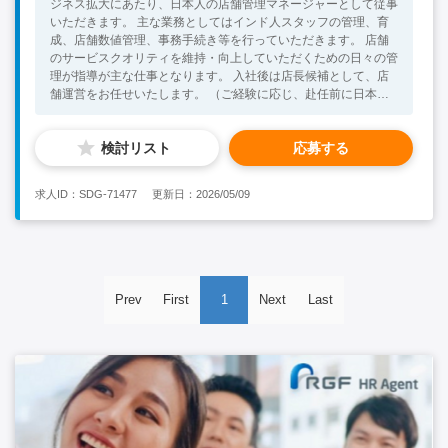
ジネス拡大にあたり、日本人の店舗管理マネージャーとして従事
いただきます。 主な業務としてはインド人スタッフの管理、育
成、店舗数値管理、事務手続き等を行っていただきます。 店舗
のサービスクオリティを維持・向上していただくための日々の管
理が指導が主な仕事となります。 入社後は店長候補として、店
舗運営をお任せいたします。 （ご経験に応じ、赴任前に日本で
の研修も完備しております） ＜具体的には＞ ・インド人スタッ
フのサービス教育 ・新規メニュー開発 ・キッチンの管理、調理
検討リスト
応募する
指導 ・本社への日報、月報の作成、提出 ・新規店舗の開発等※
ご経験に応じ <Necessary Skill / Experience > ・海外での日本食
ビジネスに高い興味があり、 インドにて中長期的にご活躍いた
求人ID：SDG-71477
更新日：2026/05/09
だける方 ・ExcelやWordの基本的なスキル ・インド人スタッフ
に指示を出せるだけの英語力 <Preferable Skill / Experience> ・
飲食業界での就業経験（調理経験があれば尚可） ・インドまた
はその他海外での就業経験をお持ちの方
Prev
First
1
Next
Last