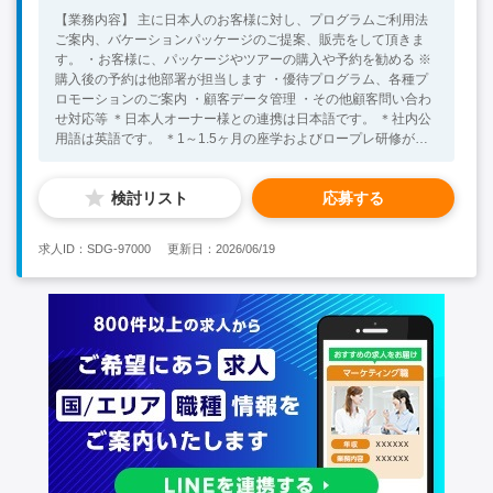
【業務内容】 主に日本人のお客様に対し、プログラムご利用法
ご案内、バケーションパッケージのご提案、販売をして頂きま
す。 ・お客様に、パッケージやツアーの購入や予約を勧める ※
購入後の予約は他部署が担当します ・優待プログラム、各種プ
ロモーションのご案内 ・顧客データ管理 ・その他顧客問い合わ
せ対応等 ＊日本人オーナー様との連携は日本語です。 ＊社内公
用語は英語です。 ＊1～1.5ヶ月の座学およびロープレ研修がご
ざいます。 【語学】 英語（日本人顧客対応以外すべて英語で
す） 【勤務地】 基本的にはプーケットでの勤務ですが、バンコ
検討リスト
応募する
クオフィスでの勤務をご希望の際はご相談くださいませ。 【イ
ンセンティブ】 社内平均3万THB以上は毎月還元されておりま
す。 【必須要件】 ・カスタマーサービス業務経験3年以上 （BOI
求人ID：SDG-97000
更新日：2026/06/19
ビザ取得のため） ・英語ビジネスレベル（目安TOEIC 600点以
上） ・基本的なPCスキル 【歓迎要件】 ・販売のご経験をお持
ちの方 ・丁寧な対応が可能な方（電話、メール） ・外国人と円
滑なコミュニケーションが取れる方 【求める人物像】 ・コミュ
ニケーション能力、ホスピタリティマインドが高い方 ・協調性
があり、周囲と協力して物事を進められる方