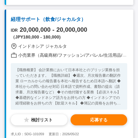
店舗開発経験（店舗管理NG） ・英語日常会話レベル（社内コミ
ュニケーション） ・タイ現地不動産の知見を活かしてご活躍い
ただける方 ・タイで運転が可能な方 【歓迎条件】 ・タイにおけ
経理サポート（飲食/ジャカルタ）
る小売業での店舗開発経験 ・タイ語ビジネスレベル
20,000,000 - 20,000,000
IDR
（JPY180,000 - 180,000)
インドネシア ジャカルタ
小売業界（高級商材/ファッション/アパレル/生活用品/家電 他）
【職務概要】 会計業務において日本本社とのブリッジ業務を担
っていただきます。 【職務詳細】 ◆週次、月次報告書の翻訳作
業 ローカルからの報告書を本社へ報告するため日本語へ翻訳 ◆
本社からの問い合わせ対応 日本語で資料作成、書類の提出（請
求書、月次報告書など） ◆その他付随する業務 【必須スキル】
◆基礎的なインドネシア語力をお持ちの方 ◆インドネシアでの
経理経験をお持ちの方 【歓迎スキル】 ◆簿記の資格をお持ちの
方 ◆業務上コミュニケーションなインドネシア語力をお持ちの
方
検討リスト
応募する
求人ID：SDG-101059
更新日：2026/05/22