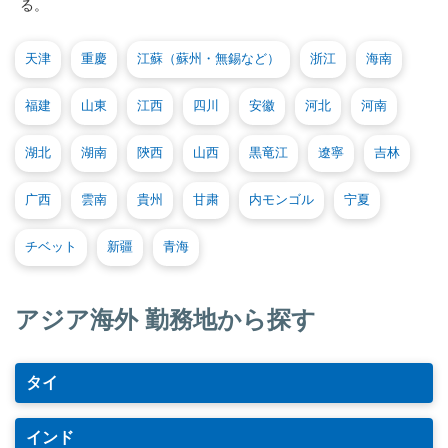
る。
天津
重慶
江蘇（蘇州・無錫など）
浙江
海南
福建
山東
江西
四川
安徽
河北
河南
湖北
湖南
陝西
山西
黒竜江
遼寧
吉林
广西
雲南
貴州
甘粛
内モンゴル
宁夏
チベット
新疆
青海
アジア海外 勤務地から探す
タイ
インド