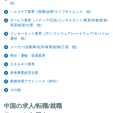
他）
ヘルスケア業界（医療/診察/ライフサイエンス 他）
サービス業界（メディア/広告/コンサルタント/教育/外食/飲食/
美容/娯楽/士業 他）
インターネット業界（IT/ソフトウェア/ハードウェア/モバイル/
通信 他）
メーカー(自動車/化学/家電/鉱物/工場 他)
商社・運輸・貿易業界
エネルギー業界
多角事業経営企業
業務管理アウトソース（BPO）
その他
中国の求人/転職/就職