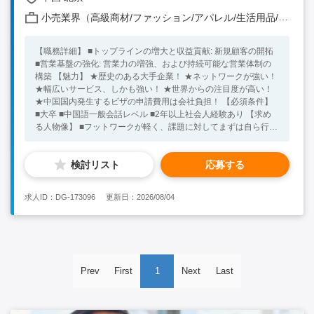
小売業界（高級商材/ファッション/アパレル/生活用品/家電 他）
【職務詳細】 ■トップラインの増大と収益貢献: 新規顧客の開拓
■営業基盤の強化: 営業力の増強、および持続可能な営業体制の
構築 【魅力】 ★歴史のある大手企業！ ★ネットワークが強い！
★幅広いサービス、しかも強い！ ★世界からの注目度が高い！
★中国国内発生するビザの申請費用は会社負担！ 【必須条件】
■大卒 ■中国語一般会話レベル ■2年以上社会人経験あり 【求め
る人物像】 ■フットワークが軽く、課題に対してまずは自ら行動
で示せる積極性あり ■目先の営業力よりも顧客や社内外のパート
ナーから深く信頼される誠実で細やかな対応ができる方 ★20代
検討リスト
応募する
～30代の方が活躍中！ ※キーワード：中国日系企業就職 中国
勤務 無料斡旋サービス
求人ID：DG-173096
更新日：2026/08/04
Prev
First
1
Next
Last