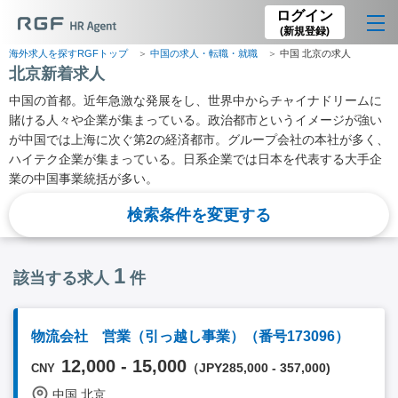
ログイン
(新規登録)
海外求人を探すRGFトップ
中国の求人・転職・就職
中国 北京の求人
北京新着求人
中国の首都。近年急激な発展をし、世界中からチャイナドリームに
賭ける人々や企業が集まっている。政治都市というイメージが強い
が中国では上海に次ぐ第2の経済都市。グループ会社の本社が多く、
ハイテク企業が集まっている。日系企業では日本を代表する大手企
業の中国事業統括が多い。
検索条件を変更する
1
該当する求人
件
物流会社 営業（引っ越し事業）（番号173096）
12,000 - 15,000
（JPY285,000 - 357,000)
CNY
中国 北京