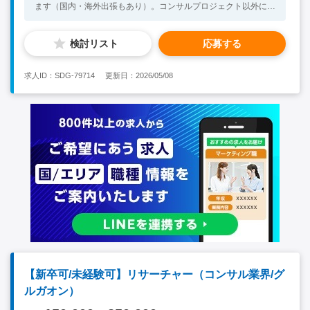
ます（国内・海外出張もあり）。コンサルプロジェクト以外に
も、他拠点との連携、人事評価、若手・中堅のトレーニング、業
績管理などオフィスの経営全体にも関わる可能性もございます。
検討リスト
応募する
＜プロジェクトでの業務事例＞ ・規模によって異なります、日
本人・インド人混成による3～10名のメンバーでチームを組みま
す。 ・対象国・対象業界の調査/分析等の業務をインド人コンサ
求人ID：SDG-79714
更新日：2026/05/08
ルタントと共同で行っていただきますが、日本人コンサルタント
は、（日系企業の）顧客とのコミュニケーションやチームのプロ
ジェクトリードなど、重要な役割を担う機会が多くあります。
■必須となるスキル・経験 ・新卒・
中途ともに可（コンサルティング経験不問） ・ビジネスレベル
の英語力（インド人コンサルタント・クライアントと議論できる
レベル） ・海外で、多国籍のメンバーと一緒に働き、クライア
ントのグローバル成長に貢献したいという意欲 ・物おじせず
に自分の考えを表現できる方 ■歓迎要件 •コンサルティング業界
や調査・企画業務の経験をお持ちの方 •事業会社での業務経験
（理系/文系職問わず）をお持ちの方 【求める人物像】 ・とがっ
た強みがあり、物おじせずに自分の考えを表現できる方 ・マク
ロに世の中を捉え、企業内部のマイクロな意思決定まで支援する
ことに意義を感じる方 ・複数年間インドで勤務できる方
【新卒可/未経験可】リサーチャー（コンサル業界/グ
ルガオン）