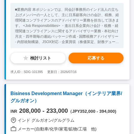
■業務内容 本ポジションでは、同会計事務所のインド法人の立ち
上げメンバーの一人として、主に日系顧客向けの会計、税務、経
理関連コンプライアンスのアドバイザリー業務を担当して頂きま
す。 <Job Responsibilities> ・進出日系企業向け会計・税務・経
理関連コンプライアンスに関するアドバイザリー業務 - 本社向け
月次・四半期毎の連結パッケージ作成 - 国際税務アドバイザリー
- 内部統制構築、JSOX対応 - 企業買収（株価算定、財務デューデ
リジェンス、PMI）等 ・進出前のインド市場調査代行、及び進出
前のサポート業務全般 <Necessary Skill / Experience > ・ 会計
検討リスト
応募する
もしくは税務関連経験2年以上 （※すでにUSCPA資格保有者、
もしくは、インド勤務中にUSCPA取得を目指す方を優先しま
す） ・日常会話レベル以上の英語力 ・顧客と信頼関係を構築で
求人ID：SDG-101395
更新日：2026/07/16
きるコミュニケーション能力 ・インド立ち上げのメンバーの一
員として組織の中核としてご活躍したい意欲をお持ちの方
<Preferable Skill / Experience> ・会計士やUSCPA等の資格保持
者 ・会計事務所での就業経験＆コンサル経験をお持ちの方 ※上
Bisiness Development Manager（インテリア業界/
記の方であれば、拠点長候補としてご検討も可能です。
グルガオン）
208,000 - 233,000
（JPY352,000 - 394,000)
INR
インド グルガオン/グルグラム
メーカー(自動車/化学/家電/鉱物/工場 他)