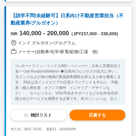
コミュニケーションを図れる方 <Preferable Skill / Experience>
・商社での就業経験 ・インド他海外での就業経験をお持ちの方
【語学不問/未経験可】日系向け不動産営業担当（不
動産業界/グルガオン）
140,000 - 200,000
（JPY237,000 - 338,000)
INR
インド グルガオン/グルグラム
メーカー(自動車/化学/家電/鉱物/工場 他)
<レポートライン：インド人MD＞ <メンバー：日本人営業担当 1
名> <Job Responsibilities> ◆日系向けビジネスの拡大に伴い、
北インドおよび他の地域の新規顧客開拓を担える人材を募集しま
す。 同社は北インドエリアの日系クライアントを中心に、不動
産（個人用住居 オフィス物件 インテリア・デザインな
ど） 、カーレンタル、VISA手続きサポートなどが以外在住外
国人向けサービスを展開する企業です。本ポジションは、北イン
ドの既存顧客にアプローチするだけではなく、将来的に西・南イ
ンドにおける在印日系企業に対して、新規企業開拓を行って頂き
検討リスト
応募する
ます。 主に不動産関連サービスを商材とし、自社サービスの提
案や、顧客との打ち合わせ、社内コーディネーション、アフター
フォローを行って頂きます。また、各種イベントへの出席などの
求人ID：SDG-70192
更新日：2026/06/09
営業活 動を通して、新規顧客獲得も行って頂きます。 ■具体的