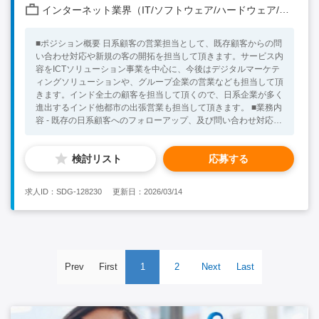
インターネット業界（IT/ソフトウェア/ハードウェア/モバイル/通信 他）
■ポジション概要 日系顧客の営業担当として、既存顧客からの問
い合わせ対応や新規の客の開拓を担当して頂きます。サービス内
容をICTソリューション事業を中心に、今後はデジタルマーケテ
ィングソリューションや、グループ企業の営業なども担当して頂
きます。インド全土の顧客を担当して頂くので、日系企業が多く
進出するインド他都市の出張営業も担当して頂きます。 ■業務内
容 - 既存の日系顧客へのフォローアップ、及び問い合わせ対応、
顧客のニーズのヒヤリング。 - ヒヤリングしたニーズを元に、社
内のインド人エンジニアやデジタルマーケティング担当者と相談
検討リスト
応募する
の上、各種ソリューションの提供。（ICTソリューション、デジ
タルマーケティング等） ‐ 顧客へ提供するサービスの進捗/品質
の管理 - 新規の顧客開拓（主に日系顧客の開拓） - デジタルデー
求人ID：SDG-128230
更新日：2026/03/14
タを活用して新規・既存顧客へソリューション提供。（顧客が何
のデータを持っていて、それを生かしてどういう場所にどのよう
な広告を出せばいいのか検討・提案） ■必須となるスキル・経験
・営業経験をお持ちの方（BtoB、BtoCどちらでも可能） ・主体
的に自ら考え業務に取り組める方 ・社内コミュニケーションを
とれるレベルの英語力をお持ちの方 ・複数の商材、サービスを
Prev
First
1
2
Next
Last
営業していく事に関心のある方（今後新規の商材やサービスを担
当して頂く事もございます） ・インドにて中期的に勤務する意
思のある方 ■追加にてあれば好ましいスキル・経験 ・IT業界、ま
たはデジタルマーケティング分野での業務経験 ・インドや海外