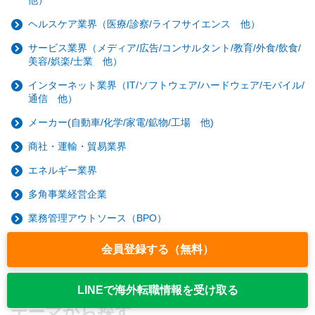
他）
ヘルスケア業界（医療/診察/ライフサイエンス 他）
サービス業界（メディア/広告/コンサルタント/教育/外食/飲食/
美容/娯楽/士業 他）
インターネット業界（IT/ソフトウェア/ハードウェア/モバイル/
通信 他）
メーカー(自動車/化学/家電/鉱物/工場 他)
商社・運輸・貿易業界
エネルギー業界
多角事業経営企業
業務管理アウトソース（BPO）
その他
会員登録する（無料）
インドの求人/転職/就職
LINEで海外転職情報を受け取る
テーマから探す