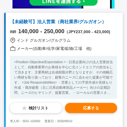
【未経験可】法人営業（商社業界/グルガオン）
140,000 - 250,000
（JPY237,000 - 423,000)
INR
インド グルガオン/グルグラム
メーカー(自動車/化学/家電/鉱物/工場 他)
<Position Objective/Expectation > - 日系企業向けの法人営業担当
として、自動車業界のお客様を中心に北インドエリアの担当をし
て頂きます。主要商材は合成樹脂分野となりますが、その他幅広
い商材を取り扱っており、顧客のニーズに合わせた提案が可能で
す。 <Job Responsibilities> ・営業としての予算作成や見積もり
作成 ・既存顧客（主に日系自動車部品メーカー）向けの定期訪
問、ニーズのヒヤリング、提案営業。 ・ローカルの営業スタッ
フと協業して、新規顧客開拓に向けてのマーケティング業務、新
規顧客へのアプローチ、ネットワーキング。 ・拠点運営のサポ
検討リスト
応募する
ート業務、及び日本人マネジメントへの報告業務。 <Necessary
Skill / Experience > ・営業経験をお持ちの方 ・日常会話レベル
以上の英語力 ・商社での営業経験を通して、長期的にグローバ
求人ID：SDG-110550
更新日：2026/06/10
ルに活躍する意欲 がある方 ・フットワーク軽く、顧客と円滑な