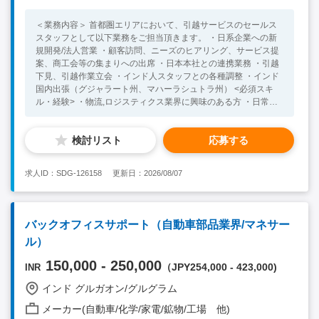
＜業務内容＞ 首都圏エリアにおいて、引越サービスのセールス
スタッフとして以下業務をご担当頂きます。 ・日系企業への新
規開発/法人営業 ・顧客訪問、ニーズのヒアリング、サービス提
案、商工会等の集まりへの出席 ・日本本社との連携業務 ・引越
下見、引越作業立会 ・インド人スタッフとの各種調整 ・インド
国内出張（グジャラート州、マハーラシュトラ州） <必須スキ
ル・経験> ・物流,ロジスティクス業界に興味のある方 ・日常会
話レベルの英語力 ・インドにて３年以上の就業が可能な方 ＜歓
迎スキル・経験＞ ・営業または接客業経験をお持ちの方 ・イン
検討リスト
応募する
ドでの滞在経験、海外就業経験のある方
求人ID：SDG-126158
更新日：2026/08/07
バックオフィスサポート（自動車部品業界/マネサー
ル）
150,000 - 250,000
（JPY254,000 - 423,000)
INR
インド グルガオン/グルグラム
メーカー(自動車/化学/家電/鉱物/工場 他)