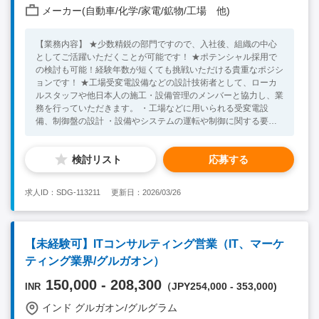
メーカー(自動車/化学/家電/鉱物/工場 他)
【業務内容】 ★少数精鋭の部門ですので、入社後、組織の中心
としてご活躍いただくことが可能です！ ★ポテンシャル採用で
の検討も可能！経験年数が短くても挑戦いただける貴重なポジシ
ョンです！ ★工場受変電設備などの設計技術者として、ローカ
ルスタッフや他日本人の施工・設備管理のメンバーと協力し、業
務を行っていただきます。 ・工場などに用いられる受変電設
備、制御盤の設計 ・設備やシステムの運転や制御に関する要件
をヒアリング ・制御システムの設計 ・承認用、発注用の仕様検
討・作成 ・調達品の仕様確認 ・試験や検証、最終的な現地での
検討リスト
応募する
試験調整 ・運用中の設備やシステムのトラブル対応、改善業務
【必須条件】 ・電気/機械設備の設計経験や知識（経験年数不問/
ポテンシャル採用可） ・日常会話レベル以上の英語力 【歓迎条
求人ID：SDG-113211
更新日：2026/03/26
件】 ・電気技術者検定三種の資格保有者 ・ビジネスレベルの英
語力 ・インド他、海外での就業経験をお持ちの方
【未経験可】ITコンサルティング営業（IT、マーケ
ティング業界/グルガオン）
150,000 - 208,300
（JPY254,000 - 353,000)
INR
インド グルガオン/グルグラム