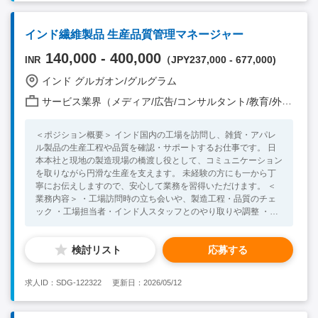
<Necessary Skill / Experience > ・（業界不問）法人営業経験2
年以上 ・ 英語でコミュニケーションが問題なく取れる事（主に
社内でのコミュニケーションは英語となります） ・ インドにて
インド繊維製品 生産品質管理マネージャー
中長期的に勤務を希望する方 <Preferable Skill / Experience> ・
会計・税務、法務関連の業務経験 ・コンサルティング企業での
140,000 - 400,000
（JPY237,000 - 677,000)
INR
勤務経験 ・インドでの就業経験者
インド グルガオン/グルグラム
サービス業界（メディア/広告/コンサルタント/教育/外食/飲食/美容/娯楽/士業 他）
＜ポジション概要＞ インド国内の工場を訪問し、雑貨・アパレ
ル製品の生産工程や品質を確認・サポートするお仕事です。 日
本本社と現地の製造現場の橋渡し役として、コミュニケーション
を取りながら円滑な生産を支えます。 未経験の方にも一から丁
寧にお伝えしますので、安心して業務を習得いただけます。 ＜
業務内容＞ ・工場訪問時の立ち会いや、製造工程・品質のチェ
ック ・工場担当者・インド人スタッフとのやり取りや調整 ・生
産の進捗確認や品質に関するフォローアップ ・日本本社向けの
レポートや報告資料の作成 ・納期のスケジュール管理、生産計
検討リスト
応募する
画のサポート ※出張は基本的に毎週あり、週に1〜3都市程度の
国内移動があります。 ※主な出張エリア：ジャイプール、グジ
ャラート、ムンバイ、ハイデラバード、コルカタ、チェンナイ、
求人ID：SDG-122322
更新日：2026/05/12
コインバトールなどインド全土 ＜必須スキル・経験＞ ・ビジネ
スレベルの英語力（インド人スタッフと工場で円滑なコミュニケ
ーションが可能なレベル） ・インド国内での出張対応が可能な