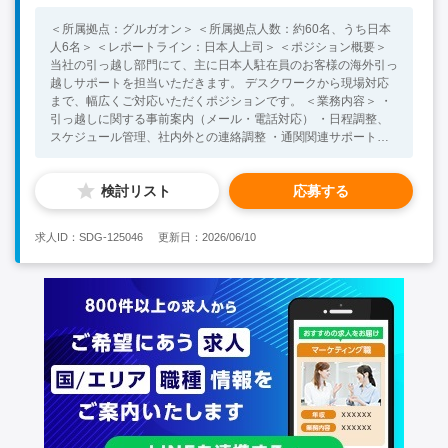
Experience> ・高額なPJを扱った経験のある方。 ・無形商材、
＜所属拠点：グルガオン＞ ＜所属拠点人数：約60名、うち日本
特に半年以上の案件に関する長期営業経験があること ・海外で
人6名＞ ＜レポートライン：日本人上司＞ ＜ポジション概要＞
の営業職を経験している方。 ・家具・インテリア・内装業界経
当社の引っ越し部門にて、主に日本人駐在員のお客様の海外引っ
験がある方 ・デザインに関する知識、業務経験。 ・インド、特
越しサポートを担当いただきます。 デスクワークから現場対応
にデリー/グルガオンの就業を経験している方。 ＜求める人物像
まで、幅広くご対応いただくポジションです。 ＜業務内容＞ ・
＞ ・自己裁量が大きく、組織や仕組みを自主的に作ることがで
引っ越しに関する事前案内（メール・電話対応） ・日程調整、
きる方。 ・指示待ちではなく、自ら課題を見つけることができ
スケジュール管理、社内外との連絡調整 ・通関関連サポート
る方 ・中長期的な計画を見据え、仕事を進めることができる方
（お客様のパスポート受け取り・返却対応など） ・引っ越し荷
・デザインに関わる仕事に興味があり、協働できる方
物の引き取り・搬入・立ち会い ・顧客データや書類の管理、請
検討リスト
応募する
求・報告関連の事務処理 ・お客様（主に日本人駐在員・ご家
族）および企業総務担当とのやり取り ※デスクワーク（オフィ
ス内）と外出業務の両方があります。 ※業務に慣れてきたらイ
求人ID：SDG-125046
更新日：2026/06/10
ンド国内への出張へ行く可能性もあります。 ＜必須スキル・人
物像＞ ・明るく丁寧な対応ができ、コミュニケーションを取る
ことに抵抗のない方 ・日常レベルの簡単な英語でのやり取りが
できる方 ・インドで中長期的に就業する意欲のある方 ＜歓迎ス
キル・経験＞ ・サービス業・営業・総務など、対人対応経験を
お持ちの方 ・インドへの渡航経験