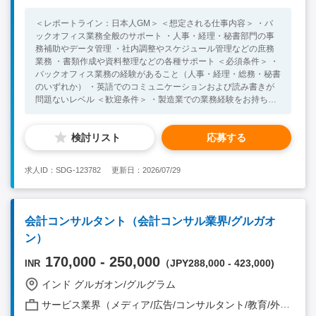
＜レポートライン：日本人GM＞ ＜想定される仕事内容＞ ・バ
ックオフィス業務全般のサポート ・人事・経理・秘書部門の事
務補助やデータ管理 ・社内調整やスケジュール管理などの庶務
業務 ・書類作成や資料整理などの各種サポート ＜必須条件＞ ・
バックオフィス業務の経験があること（人事・経理・総務・秘書
のいずれか） ・英語でのコミュニケーションおよび読み書きが
問題ないレベル ＜歓迎条件＞ ・製造業での業務経験をお持ちの
方（自動車業界経験者は尚可） ・インドへの渡航経験がある方
検討リスト
応募する
求人ID：SDG-123782
更新日：2026/07/29
会計コンサルタント（会計コンサル業界/グルガオ
ン）
170,000 - 250,000
（JPY288,000 - 423,000)
INR
インド グルガオン/グルグラム
サービス業界（メディア/広告/コンサルタント/教育/外食/飲食/美容/娯楽/士業 他）