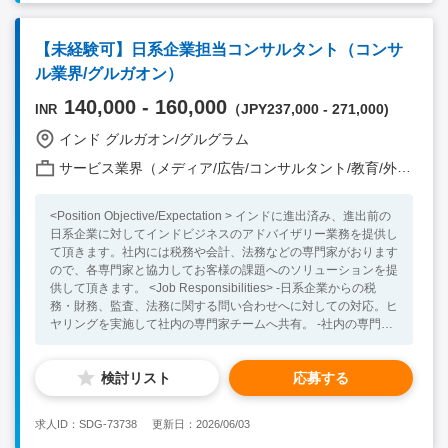
な業務内容 既存顧客対応（既存顧客からの問い合わせ対応 / 定期
接触 / 自社サービスの提案、顧客の依頼に応じた社内・社外コ
ーディネーション・内覧サポート / アフターフォローなど）５
【未経験可】日系企業担当コンサルタント（コンサ
０％ 新規開拓営業 （市場調査 / クライアントリストの作成/ 客
ル業界/グルガオン）
先訪問 / 商工会やイベントなどへの参加 等）５０％ <Necessary
Skill / Experience > ・営業経験もしくはカスタマーサービス経験
140,000 - 160,000
（JPY237,000 - 271,000)
INR
・英語力日常会話レベル（主に社内スタッフとのコミュニケーシ
ョンにおいて英語を使用します。英語力に自信のない方でも、就
インド グルガオン/グルグラム
業後学んで頂ける環境があります。） <Preferable Skill /
Experience> ・インド他、海外での就業経験をお持ちの方 ・不
サービス業界（メディア/広告/コンサルタント/教育/外食/飲食/美容/娯楽/士業 他）
動産業界での就業経験をお持ちの方
<Position Objective/Expectation > インドに進出済み、進出前の
日系企業に対してインドビジネスのアドバイザリー業務を提供し
て頂きます。社内には税務や会計、法務などの専門家がおります
ので、各専門家と協力してお客様の課題へのソリューションを提
供して頂きます。 <Job Responsibilities> -日系企業からの税
務・財務、監査、法務に関する問い合わせへに対しての対応。ヒ
ヤリングを実施して社内の専門家チームへ共有。 -社内の専門家
とソリューションを相談の上、顧客へのアドバイザリー業務の提
供。 -進出前の日系企業からのインド市場調査ニーズに対しての
検討リスト
応募する
対応。外部の組織と共同で調査の実施、レポートの作成。 -既存
の顧客への定期接触を通して顧客の事業状況の把握、アドバイザ
リー業務のニーズの確認。 -日系企業の顧客拡大に向けた新規企
求人ID：SDG-73738
更新日：2026/06/03
業営業、日本人マネジメント層とのコネクション作り。