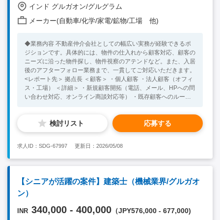
クが出来る方 ・ビジネスレベルの英語力（社内インド人スタッ
インド グルガオン/グルグラム
フとのコミュニケーション、インタビュー、英語での資料作成・
メーカー(自動車/化学/家電/鉱物/工場 他)
英文の和訳など） <あると望ましいスキル・経験> ・リサーチ業
務経験 ・修士号・MBAなどの資格 ・マーケティングや統計調査
の経験がある方
◆業務内容 不動産仲介会社としての幅広い実務が経験できるポ
ジションです。具体的には、物件の仕入れから顧客対応、顧客の
ニーズに沿った物件探し、物件視察のアテンドなど。また、入居
後のアフターフォロー業務まで、一貫してご対応いただきます。
<レポート先＞ 拠点長 ＜顧客＞ ・個人顧客 ・法人顧客（オフィ
ス・工場） ＜詳細＞ ・新規顧客開拓（電話、メール、HPへの問
い合わせ対応、オンライン商談対応等） ・既存顧客へのルート
営業 ・クライアントからのニーズヒアリングを元に要望書を作
成 ・内覧対応（クライアントとの調整およびブローカーとの調
検討リスト
応募する
整） 【要英語】 ・契約書締結・入居まで一貫したサポート ・
入居後のカスタマーサポート <Necessary Skill / Experience > ・
社交的なコミュニケーションができる方 ・ビジネスレベル以上
求人ID：SDG-67997
更新日：2026/05/08
の英語力 ・業界経験は不問ですが、不動産業界に興味をお持ち
の方 <Preferable Skill / Experience> ・インドまたはその他海外
への渡航経験 ・営業または営業に類似するご経験をお持ちの方
【シニアが活躍の案件】建築士（機械業界/グルガオ
ン）
340,000 - 400,000
（JPY576,000 - 677,000)
INR