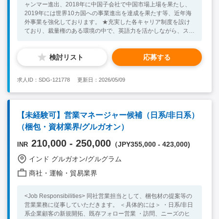
ャンマー進出、2018年に中国子会社で中国市場上場を果たし、
2019年には世界10カ国への事業進出を達成を果たす等、近年海
外事業を強化しております。 ★充実した各キャリア制度を設け
ており、裁量権のある環境の中で、英語力を活かしながら、スキ
ルアップをかなえることができます。 <Job Responsibilities> ■
業務内容： ◇日系企業向けに、環境設備関連の商材（LED、エ
検討リスト
応募する
アコン、コンプレッサー、太陽光パネル、等）の営業をご担当い
ただきます。 ◇主にカーボンニュートラルに取り組んでいるお
客様に対して経費削減、CO2排出量削減といった課題を解決に
求人ID：SDG-121778
更新日：2026/05/09
導くソリューション提案型の営業です。 ・新規のお客様の開拓
・環境関連商材の提案営業 ・お客様の経営課題を解決するソリ
ューション提案型営業 ■業務の魅力： ・単純にモノを売るだけ
でなく、お客様が抱える課題の把握、分析、仮説立てをおこな
【未経験可】営業マネージャー候補（日系/非日系）
い、自らが考えた最適な解決策を提案できる、一人ひとりの裁量
（梱包・資材業界/グルガオン）
が大きいやりがいのある仕事です。 ・社員が充実感を持ち、働
き続けられる環境を整えています。当社独自のインセンティブ制
210,000 - 250,000
（JPY355,000 - 423,000)
INR
度により、個人の業績をしっかり給与に反映させ、評価の基準に
ついては全てオープンとなっております。 昇給昇格のタイミン
インド グルガオン/グルグラム
グやインセンティブ額が個々に把握できます。活躍した社員は学
歴や年齢を問わず、すぐに昇進できる環境が整っています。社員
商社・運輸・貿易業界
一人ひとりが主役になれる会社です。 ■入社後の流れ 入社直後
は部門のキーパーソンの方から直接指導を受けながら、ナレッジ
<Job Responsibilities> 同社営業担当として、梱包材の提案等の
の吸収やスキルアップを図り、経験を積み上げていただきます。
営業業務に従事していただきます。 ＜具体的には＞ ・日系/非日
※入社時期は2025年10月以降を想定しております。
系企業顧客の新規開拓、既存フォロー営業 ・訪問、ニーズのヒ
<Necessary Skill / Experience > ・社内外に対するコミュニケー