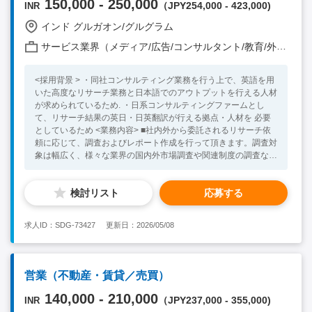
150,000 - 250,000
（JPY254,000 - 423,000)
INR
インド グルガオン/グルグラム
サービス業界（メディア/広告/コンサルタント/教育/外食/飲食/美容/娯楽/士業 他）
<採用背景 > ・同社コンサルティング業務を行う上で、英語を用
いた高度なリサーチ業務と日本語でのアウトプットを行える人材
が求められているため. ・日系コンサルティングファームとし
て、リサーチ結果の英日・日英翻訳が行える拠点・人材を 必要
としているため <業務内容> ■社内外から委託されるリサーチ依
頼に応じて、調査およびレポート作成を行って頂きます。調査対
象は幅広く、様々な業界の国内外市場調査や関連制度の調査など
を、依頼者や部門上長の指示に従い行って頂きます。 ・リサー
チ業務（社内外から委託される調査案件に対して、公開情報や契
検討リスト
応募する
約DBからの情報収集 / インタビュー / 現地調査など） ・レポー
ト業務（レポート作成 / プレゼンテーションの作成 / 情報のキュ
レーションなど ） ・翻訳業務（英文調査資料の日本語訳、また
求人ID：SDG-73427
更新日：2026/05/08
は日本語資料の英語訳）、国際会議への参加・記録 ・インド人
メンバー（リサーチャー等）への指示出し、会議のファシリテー
ション ・プロジェクトマネジメント、納期管理、品質チェッ
ク、調整業務 <必須のスキル・経験 > ・向学心の高い方 ・調
営業（不動産・賃貸／売買）
査・分析に興味を持って取り組める方 ・コミュニケーション能
力（社内外からの依頼を理解し、疑問点に対して的確な質問が出
140,000 - 210,000
（JPY237,000 - 355,000)
INR
来る方。相手に対して正確に情報を伝えられる方）、チームワー