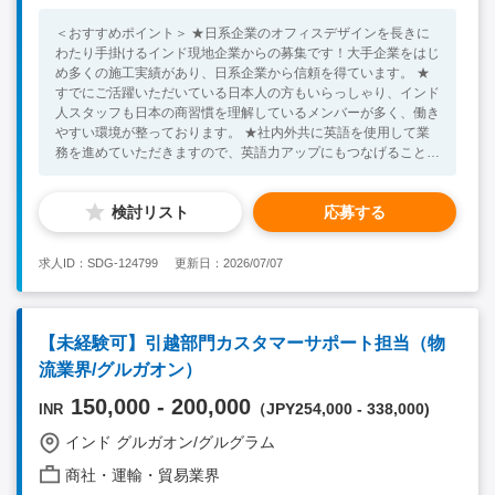
＜おすすめポイント＞ ★日系企業のオフィスデザインを長きに
わたり手掛けるインド現地企業からの募集です！大手企業をはじ
め多くの施工実績があり、日系企業から信頼を得ています。 ★
すでにご活躍いただいている日本人の方もいらっしゃり、インド
人スタッフも日本の商習慣を理解しているメンバーが多く、働き
やすい環境が整っております。 ★社内外共に英語を使用して業
務を進めていただきますので、英語力アップにもつなげることが
可能です！ <Job Responsibilities> インド北部におけるオフィス
設立・移転・改修を検討している日系見込み顧客（リード）およ
検討リスト
応募する
びチャネル開拓。 リード獲得は、商工会や日本人会でのグリー
ティングをはじめ、ダイレクトアプローチを行います。 リード
獲得後は、インド人スタッフが3Dデザインや施工管理、アフタ
求人ID：SDG-124799
更新日：2026/07/07
ーサービスの対応を行います。 ■その他： ・既存顧客との関係
構築。 ・インド市場の動向、法人立ち上げ情報などの収集。 ・
社内マーケティングチームとの情報交換 ・案件を頂いた際に
は、社内のデザインチームや関係会社との連携 ・国内出張あり
【未経験可】引越部門カスタマーサポート担当（物
（チェンナイ、ハイデラバード、アーメダバードなど。1ヵ月の
流業界/グルガオン）
うち、1週間-10日程度） ＜組織体制/入社後の研修＞ ・Business
Development Teamにはインド人2名＋日本人1名が在籍。 入社
150,000 - 200,000
（JPY254,000 - 338,000)
INR
から3ヵ月-半年程度、南部常駐の日本人シニアマネージャーとの
OJTあり（1ヵ月に1週間は同じエリアで働く想定） ・マーケッ
インド グルガオン/グルグラム
トの状況によって、異動チャンスあり。 <Necessary Skill /
Experience > ・営業や事業開発経験のある方。 ・BtoB営業経験
商社・運輸・貿易業界
者 ・MDや責任者クラスとの折衝経験者 <Preferable Skill /