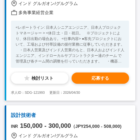
インド グルガオン/グルグラム
多角事業経営企業
<レポートライン: 日本人シニアエンジニア、日本人プロジェク
トマネージャー > <休日:土・日・祝日。 ※プロジェクトによ
り、休日出勤の場合あり。 <仕事内容> ●客先プロジェクトにお
いて、工場および付帯設備の据付業務に従事していただきます。
・日本人営業及びインド人営業のもと、日本人およびインド人
エンジニア、インドローカルサブコントラクター達のチーム で
管理及び各チーム間の調整を行っていただきます。 ・機器の
据付、配管・ダクト・電気ケーブル敷設や安全管理の実施。 <必
須の経験・スキル > ・建築関係有資格者（２級以上） ・建
検討リスト
応募する
屋レイアウト図面、機器外形図面、配管図面等の読解 <あれば尚
望ましい経験・スキル> ・建築施工管理経験 ・機器器具設
置、配管、ダクト、電気工事等いずれかの経験 ・インドの環
求人ID：SDG-121993
更新日：2026/04/30
境下(文化、食べ物、インド人特有の慣習等)に順応できる適応力
・コミュニケーション能力 （ビジネス英語）
設計技術者
150,000 - 300,000
（JPY254,000 - 508,000)
INR
インド グルガオン/グルグラム