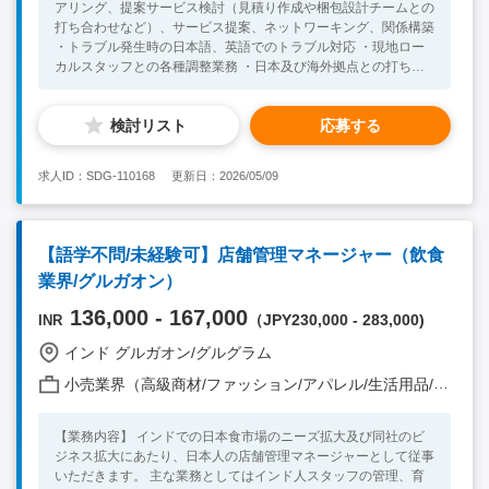
アリング、提案サービス検討（見積り作成や梱包設計チームとの
ション能力 ・3年以上の営業職経験 ・日常会話レベルの英語力
打ち合わせなど）、サービス提案、ネットワーキング、関係構築
をお持ちの方 <Preferable Skill / Experience> ・基本的なPCスキ
・トラブル発生時の日本語、英語でのトラブル対応 ・現地ロー
ル ・BtoB営業の経験 ・同業界の営業経験 ・ビジネスレベルの英
カルスタッフとの各種調整業務 ・日本及び海外拠点との打ち合
会話スキル
わせ、インド国内各拠点への出張などもございます。 ・上記を
中心に習熟度に応じて、メンバーマネジメント等も担当いただき
検討リスト
応募する
ます。 <Necessary Skill / Experience > ・長期での就業をご検討
されている方 ・主体的に行動でき向上心の強い方 ・明るくコミ
ュニケーション力の高い方 ・英語力：ビジネス会話レベル以上
求人ID：SDG-110168
更新日：2026/05/09
・マネジメント経験をお持ちの方 <Preferable Skill /
Experience> ・何かしらの物流業務の経験がある方(メーカー、
商社、フォワーダー等） ・インド他、海外での就業経験がある
方。
【語学不問/未経験可】店舗管理マネージャー（飲食
業界/グルガオン）
136,000 - 167,000
（JPY230,000 - 283,000)
INR
インド グルガオン/グルグラム
小売業界（高級商材/ファッション/アパレル/生活用品/家電 他）
【業務内容】 インドでの日本食市場のニーズ拡大及び同社のビ
ジネス拡大にあたり、日本人の店舗管理マネージャーとして従事
いただきます。 主な業務としてはインド人スタッフの管理、育