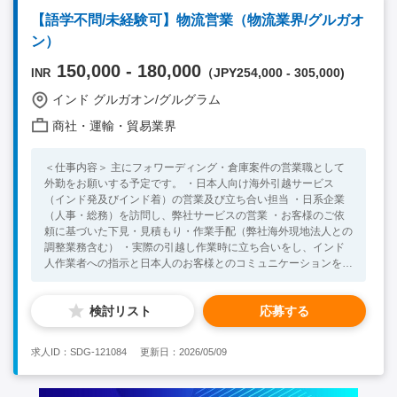
方 ・PCスキル（Excel、PowerPointなど基本的な操作） ※未経
【語学不問/未経験可】物流営業（物流業界/グルガオ
験の方でも応募可能です◎ ＜歓迎スキル・経験＞ ・製造業にお
ン）
ける品質管理または生産管理の経験（雑貨・アパレル業界での経
験があれば尚可） ・海外での製造業務経験 ・サプライチェーン
150,000 - 180,000
（JPY254,000 - 305,000)
INR
管理経験 ・インドでの勤務・生活経験
インド グルガオン/グルグラム
商社・運輸・貿易業界
＜仕事内容＞ 主にフォワーディング・倉庫案件の営業職として
外勤をお願いする予定です。 ・日本人向け海外引越サービス
（インド発及びインド着）の営業及び立ち合い担当 ・日系企業
（人事・総務）を訪問し、弊社サービスの営業 ・お客様のご依
頼に基づいた下見・見積もり・作業手配（弊社海外現地法人との
調整業務含む） ・実際の引越し作業時に立ち合いをし、インド
人作業者への指示と日本人のお客様とのコミュニケーションを行
う ＜必須スキル・経験＞ ・社会人経験2年以上（営業経験があ
れば尚可） ・高いコミュニケーション能力 ・インドで中長期的
検討リスト
応募する
に就業する意欲のある方 ＜歓迎スキル・経験＞ ・法人営業経験
・インドへの渡航経験 ・日常会話レベル以上の英語力
求人ID：SDG-121084
更新日：2026/05/09