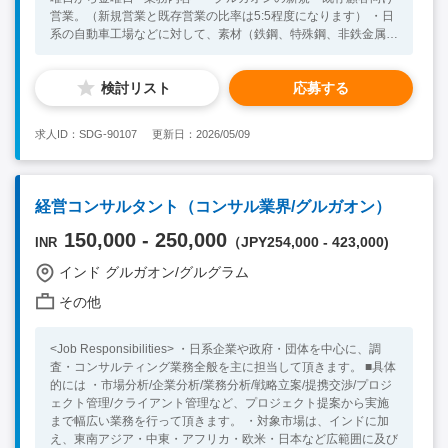
営業。（新規営業と既存営業の比率は5:5程度になります） ・日
系の自動車工場などに対して、素材（鉄鋼、特殊鋼、非鉄金属
等）の新規提案。 ・日調品から現調品への切替提案。（インド
メーカー/アイテムの新規提案） ・既存取引先へのフォローアッ
検討リスト
応募する
プ。 ・日本とのコミュニケーション(輸入品のアレンジなど）、
およびインドメーカーとのコミュニケーション。（納期、仕様、
スケジュール調整など） ・取引先に対して、インドの販売代理
求人ID：SDG-90107
更新日：2026/05/09
店等のご紹介 ・インド人スタッフのマネジメント・調整業務" <
必須条件> ・法人営業経験 ・ビジネスレベルの英語力 <歓迎条件
> ・物流営業、工場のある製造業での営業経験者 ・自動車業界
での業務経験 ・鉄鋼系の業界での営業経験 ・商社での業務経験
経営コンサルタント（コンサル業界/グルガオン）
150,000 - 250,000
（JPY254,000 - 423,000)
INR
インド グルガオン/グルグラム
その他
<Job Responsibilities> ・日系企業や政府・団体を中心に、調
査・コンサルティング業務全般を主に担当して頂きます。 ■具体
的には ・市場分析/企業分析/業務分析/戦略立案/提携交渉/プロジ
ェクト管理/クライアント管理など、プロジェクト提案から実施
まで幅広い業務を行って頂きます。 ・対象市場は、インドに加
え、東南アジア・中東・アフリカ・欧米・日本など広範囲に及び