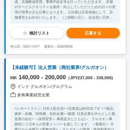
成、店舗数値管理、事務手続き等を行っていただきます。 店舗
のサービスクオリティを維持・向上していただくための日々の管
理が指導が主な仕事となります。 入社後は店長候補として、店
舗運営をお任せいたします。 （ご経験に応じ、赴任前に日本で
の研修も完備しております） ＜具体的には＞ ・インド人スタッ
フのサービス教育 ・新規メニュー開発 ・キッチンの管理、調理
検討リスト
応募する
指導 ・本社への日報、月報の作成、提出 ・新規店舗の開発等※
ご経験に応じ <Necessary Skill / Experience > ・海外での日本食
ビジネスに高い興味があり、 インドにて中長期的にご活躍いた
求人ID：SDG-71477
更新日：2026/05/09
だける方 ・ExcelやWordの基本的なスキル ・インド人スタッフ
に指示を出せるだけの英語力 <Preferable Skill / Experience> ・
飲食業界での就業経験（調理経験があれば尚可） ・インドまた
はその他海外での就業経験をお持ちの方
【未経験可】法人営業（商社業界/グルガオン）
140,000 - 200,000
（JPY237,000 - 338,000)
INR
インド グルガオン/グルグラム
多角事業経営企業
<レポートライン: 日本人駐在員> <従業員は約50名です > <製品:
素材：鉄鋼、特殊鋼、非鉄金属> <顧客: 日系企業を中心とした製
造業の会社> ＜採用背景＞ 事業拡大にともない、グルガオン事
務所にて日本人の営業メンバーを探しています。 ＜勤務日＞ 月
曜日から金曜日 <業務内容> ・グルガオンの新規・既存顧客向け