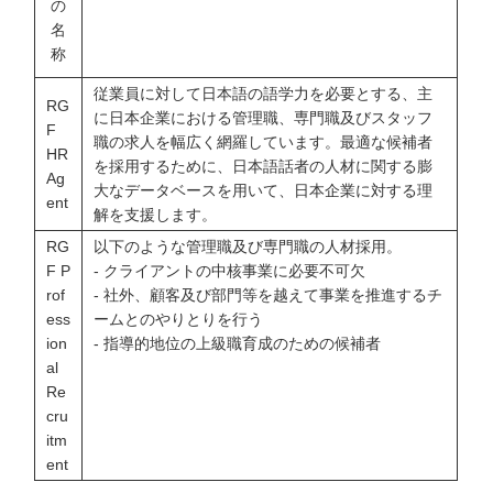
の
名
称
従業員に対して日本語の語学力を必要とする、主
RG
に日本企業における管理職、専門職及びスタッフ
F
職の求人を幅広く網羅しています。最適な候補者
HR
を採用するために、日本語話者の人材に関する膨
Ag
大なデータベースを用いて、日本企業に対する理
ent
解を支援します。
RG
以下のような管理職及び専門職の人材採用。
F P
- クライアントの中核事業に必要不可欠
rof
- 社外、顧客及び部門等を越えて事業を推進するチ
ess
ームとのやりとりを行う
ion
- 指導的地位の上級職育成のための候補者
al
Re
cru
itm
ent