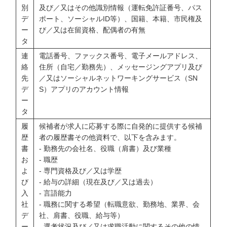
別
及び／又はその他識別情報（運転免許証番号、パス
デ
ポート、ソーシャルID等）、国籍、本籍、市民権及
ー
び／又は在留資格、配偶者の有無
タ
連
電話番号、ファックス番号、電子メールアドレス、
絡
住所（自宅／勤務先）、メッセージングアプリ及び
先
／又はソーシャルネットワーキングサービス（SN
デ
S）アプリのアカウント情報
ー
タ
履
候補者が求人に応募する際に自発的に提供する候補
歴
者の履歴書その他資料で、以下を含みます。
書
- 勤務先の会社名、役職（肩書）及び業種
お
- 職歴
よ
- 専門資格及び／又は学歴
び
- 給与の詳細（現在及び／又は過去）
入
- 言語能力
社
- 職務に関する希望（転職意欲、勤務地、業界、会
デ
社、肩書、役職、給与等）
ー
- 選考状況及び／又は求職活動に関するその他の情