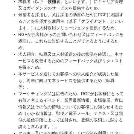
求職者（以下「
候補者
」といいます。）にキャリア管理
又はガイダンスのサービスを提供するため。
候補者を採用し、又は採用の助言のためにRGFに相談す
ることを希望する雇用主（以下「
クライアント
」といい
ます。）に人材採用ソリューションを提供するため。
RGFがお客様からのお問い合わせ又はフィードバックを
処理し、これらに対処することができるようにするた
め。
求人紹介、転職又は人材派遣の後の状況を確認し、本サ
ービスを改善するためのフィードバック及びリクエスト
を得るため。
本サービスを通じてお客様への求人紹介が成功した後
も、将来に向けて本サービスを提供するため（転職
等）。
マーケティング又は広告のため、RGFがお客様にとって
有益と考えるイベント、業界最新情報、市場発展、宣伝
情報又はその他の情報についてお客様にお知らせするた
め（かかる情報は、郵便／電子メール、テキスト又は類
似の通信手段によって送付され、登録の取消しに関する
説明も含みます。）。
クッキー又はその他の技術若しくは方法を利用してター