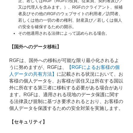
止、若しくはRGF（RGFの役員、従業員、契約者及び／
又は代理人を含みます。）、RGFのクライアント、候補
者及びその他のRGFのウェブサイトの利用者／訪問者、
若しくは他の一切の者の権利、財産及び／若しくは個人
の安全を確保するための開示。
その他適用される法律によって認められる場合。
【国外へのデータ移転】
RGFは、国外への移転が可能な限り最小化されるよ
うに努めますが、RGFは、
【RGFによるお客様の個
人データの共有方法】
に記載される状況において、お
客様の個人データを、お客様が居住又は所在する国以
外に所在する第三者に移転する必要がある場合があり
ます。RGFは、適用される現地のデータ保護に関す
る法律及び規制に基づき要求されるとおり、お客様の
個人データを保護するための安全対策を実施します。
【セキュリティ】