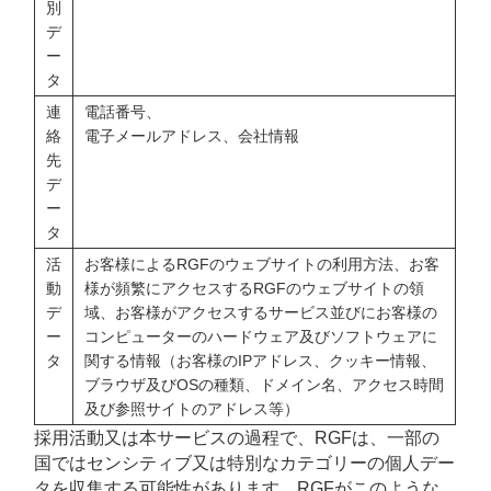
別
デ
ー
タ
連
電話番号、
絡
電子メールアドレス、会社情報
先
デ
ー
タ
活
お客様によるRGFのウェブサイトの利用方法、お客
動
様が頻繁にアクセスするRGFのウェブサイトの領
デ
域、お客様がアクセスするサービス並びにお客様の
ー
コンピューターのハードウェア及びソフトウェアに
タ
関する情報（お客様のIPアドレス、クッキー情報、
ブラウザ及びOSの種類、ドメイン名、アクセス時間
及び参照サイトのアドレス等）
採用活動又は本サービスの過程で、RGFは、一部の
国ではセンシティブ又は特別なカテゴリーの個人デー
タを収集する可能性があります。RGFがこのような