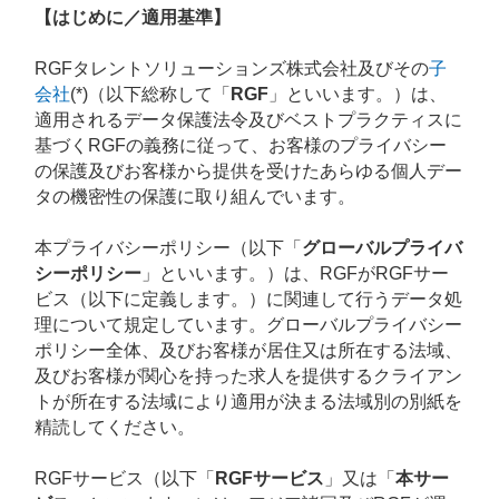
【はじめに／適用基準】
RGFタレントソリューションズ株式会社及びその
子
会社
(*)（以下総称して「
RGF
」といいます。）は、
適用されるデータ保護法令及びベストプラクティスに
基づくRGFの義務に従って、お客様のプライバシー
の保護及びお客様から提供を受けたあらゆる個人デー
タの機密性の保護に取り組んでいます。
本プライバシーポリシー（以下「
グローバルプライバ
シーポリシー
」といいます。）は、RGFがRGFサー
ビス（以下に定義します。）に関連して行うデータ処
理について規定しています。グローバルプライバシー
ポリシー全体、及びお客様が居住又は所在する法域、
及びお客様が関心を持った求人を提供するクライアン
トが所在する法域により適用が決まる法域別の別紙を
精読してください。
RGFサービス（以下「
RGFサービス
」又は「
本サー