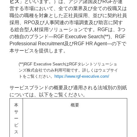
ビス
」といいます。）は、アジア諸国及びRGFが運
営する市場において、全ての業界及び全ての役職又は
職位の職種を対象とした正社員採用、並びに契約社員
採用、RPO及び人事関連の市場調査及び助言に関す
る総合型人材採用ソリューションです。RGFは、3つ
の独自のブランド―RGF Executive Search(**)、RGF
Professional Recruitment及びRGF HR Agent―の下で
本サービスを提供します。
(**)RGF Executive SearchはRGFタレントソリューショ
ンズ株式会社でのみ利用可能です。詳しくはウェブサイ
トをご覧ください。
https://www.rgf-executive.com/
サービスブランドの概要及び適用される法域別の別紙
については、以下をご覧ください。
本
概要
サ
ー
ビ
ス