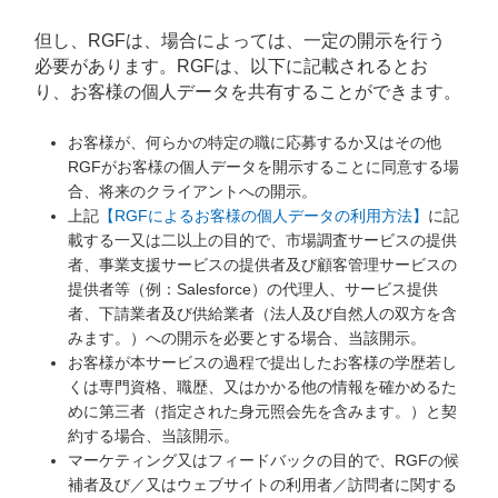
但し、RGFは、場合によっては、一定の開示を行う
必要があります。RGFは、以下に記載されるとお
り、お客様の個人データを共有することができます。
お客様が、何らかの特定の職に応募するか又はその他
RGFがお客様の個人データを開示することに同意する場
合、将来のクライアントへの開示。
上記
【RGFによるお客様の個人データの利用方法】
に記
載する一又は二以上の目的で、市場調査サービスの提供
者、事業支援サービスの提供者及び顧客管理サービスの
提供者等（例：Salesforce）の代理人、サービス提供
者、下請業者及び供給業者（法人及び自然人の双方を含
みます。）への開示を必要とする場合、当該開示。
お客様が本サービスの過程で提出したお客様の学歴若し
くは専門資格、職歴、又はかかる他の情報を確かめるた
めに第三者（指定された身元照会先を含みます。）と契
約する場合、当該開示。
マーケティング又はフィードバックの目的で、RGFの候
補者及び／又はウェブサイトの利用者／訪問者に関する