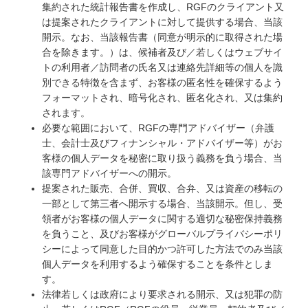
集約された統計報告書を作成し、RGFのクライアント又
は提案されたクライアントに対して提供する場合、当該
開示。なお、当該報告書（同意が明示的に取得された場
合を除きます。）は、候補者及び／若しくはウェブサイ
トの利用者／訪問者の氏名又は連絡先詳細等の個人を識
別できる特徴を含まず、お客様の匿名性を確保するよう
フォーマットされ、暗号化され、匿名化され、又は集約
されます。
必要な範囲において、RGFの専門アドバイザー（弁護
士、会計士及びフィナンシャル・アドバイザー等）がお
客様の個人データを秘密に取り扱う義務を負う場合、当
該専門アドバイザーへの開示。
提案された販売、合併、買収、合弁、又は資産の移転の
一部として第三者へ開示する場合、当該開示。但し、受
領者がお客様の個人データに関する適切な秘密保持義務
を負うこと、及びお客様がグローバルプライバシーポリ
シーによって同意した目的かつ許可した方法でのみ当該
個人データを利用するよう確保することを条件としま
す。
法律若しくは政府により要求される開示、又は犯罪の防