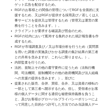
ゲット広告を配信するため。
RGFのお客様との関係の管理についてRGFを全面的に支
援するため、又はRGFが提供する採用及び／若しくは人
事サービスを提供又は管理するため（管理又は運営の業
務を行うことを含みます。）。
クライアントが要求する確認及び照会のため。
RGFの社内において配布する集約された統計報告書を作
成するため。
RGFが市場調査及び／又は市場分析を行うため（質問票
を用いた調査の実施及びかかる調査の集計結果の第三者
との共有を含みますが、これらに限りません。）。
内部監査を行うため。
法的、規制上その他の遵守要件に従うため（法執行機
関、司法機関、規制機関その他の政府機関及び法人組織
への支援の提供を含みます。）。並びに
提案された販売、合併、買収、合弁、又は資産の移転の
一部として第三者へ開示するため。但し、受領者がお客
様の個人データに関する適切な秘密保持義務を負うこ
と、及びお客様がグローバルプライバシーポリシーによ
って同意した目的かつ許可した方法でのみ当該個人デー