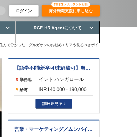
ログイン
海外転職支援に申し込む
RGF HR Agentについて
半住んで分かった、グルガオンのお勧めエリアや見るべきポイ
【語学不問/新卒可/未経験可】海外引越サービス営業（物流業界/グルガオン）
インド バンガロール
勤務地
INR140,000 - 190,000
給与
営業・マーケティング／ムンバイ拠点長候補