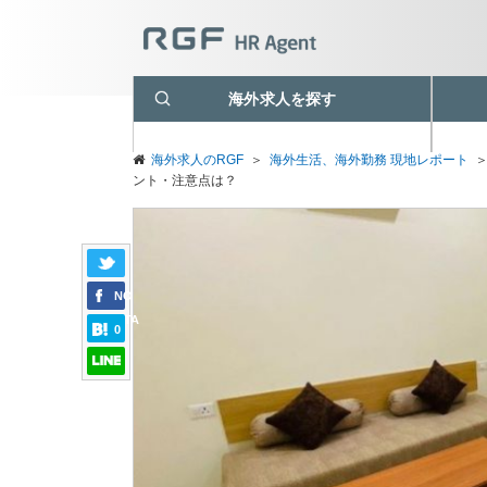
海外求人を探す
海外求人のRGF
＞
海外生活、海外勤務 現地レポート
ント・注意点は？
NO
DATA
0