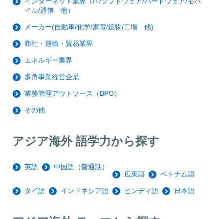
インターネット業界（IT/ソフトウェア/ハードウェア/モバ
イル/通信 他）
メーカー(自動車/化学/家電/鉱物/工場 他)
商社・運輸・貿易業界
エネルギー業界
多角事業経営企業
業務管理アウトソース（BPO）
その他
アジア海外 語学力から探す
英語
中国語（普通話）
広東語
ベトナム語
タイ語
インドネシア語
ヒンディ語
日本語