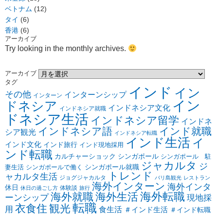
ベトナム
(12)
タイ
(6)
香港
(6)
アーカイブ
Try looking in the monthly archives.
アーカイブ
タグ
インド
イン
その他
インターンシップ
インターン
イン
ドネシア
インドネシア文化
インドネシア就職
ドネシア生活
インドネシア留学
インドネ
インドネシア語
インド就職
シア観光
インドネシア転職
インド生活
イ
インド文化
インド旅行
インド現地採用
ンド転職
カルチャーショック
シンガポール
シンガポール 駐
ジャカルタ
ジ
シンガポール就職
妻生活
シンガポールで働く
トレンド
ャカルタ生活
ジョグジャカルタ
バリ島観光
レストラン
海外インターン
海外インタ
休日
体験談
休日の過ごし方
旅行
海外転職
海外就職
海外生活
ーンシップ
現地採
転職
衣食住
観光
用
食生活
＃インド生活
＃インド転職