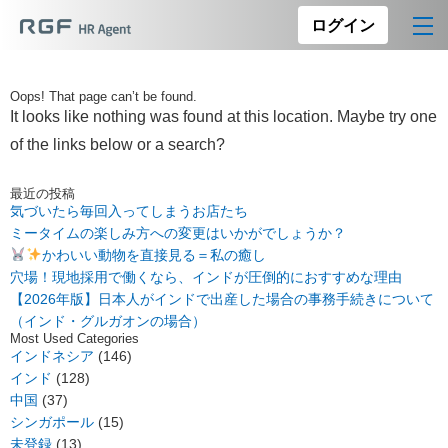
ログイン
Oops! That page can’t be found.
It looks like nothing was found at this location. Maybe try one
of the links below or a search?
最近の投稿
気づいたら毎回入ってしまうお店たち
ミータイムの楽しみ方への変更はいかがでしょうか？
かわいい動物を直接見る＝私の癒し
穴場！現地採用で働くなら、インドが圧倒的におすすめな理由
【2026年版】日本人がインドで出産した場合の事務手続きについて
（インド・グルガオンの場合）
Most Used Categories
インドネシア
(146)
インド
(128)
中国
(37)
シンガポール
(15)
未登録
(13)