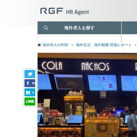
海外求人を探す
海外求人のRGF
＞
海外生活、海外勤務 現地レポート
NO
DATA
0