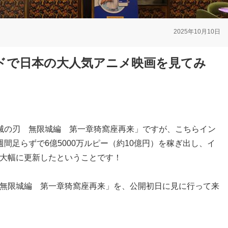
2025年10月10日
ドで日本の大人気アニメ映画を見てみ
滅の刃 無限城編 第一章猗窩座再来」ですが、こちらイン
間足らずで6億5000万ルピー（約10億円）を稼ぎ出し、イ
大幅に更新したということです！
無限城編 第一章猗窩座再来」を、公開初日に見に行って来