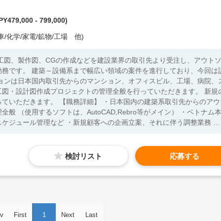
Y479,000 - 799,000)
/化学/家電/鉱物/工場 他)
工図、製作図、CGの作成などを建設業界の取引先より受注し、アウト
勤務です。 建築～設備系まで幅広い領域の案件を進行しており、今回は
ションは日本国内取引先からのマンション、オフィスビル、工場、病院、
工図・設計図作成プロジェクトの管理全般を行っていただきます。 新規
・日本国内の建築系取引先からのアウ
 （使用するソフトは、AutoCAD,Rebro等がメイン） ・ベトナム
ケジュール管理など ・新規顧客への企画立案、それに伴う調整業務 ・
験がある方 ・建築系ソフトウェア（AutoCAD、Rebroなど）に関す
検討リスト
応募する
v
First
1
Next
Last