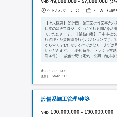
49,000,000 - 57,000,000
VND
（JPY
ベトナム ホーチミン
メーカー(自動車
【求人概要】 設計図・施工図の作図事業
日本の建設プロジェクトに関わるBIMを活
ていただきます。 【業務内容】 日本本社や顧客から依頼される案件をもとに、現地の設計チームと連携しながら進
行管理・品質確認を行うポジションです。
から全てをお任せするのではなく、まずは図
いただきます。 【必須条件】 ・大学卒業以上 ・語学不問 ・建設・建築領域における何らかの設計経験2年以上 【歓
迎条件】 ・設備分野（電気・空調・給排水な
勤務を希望される方
求人ID：SDG-130046
更新日：2026/07/17
設備系施工管理/建築
100,000,000 - 130,000,000
VND
（