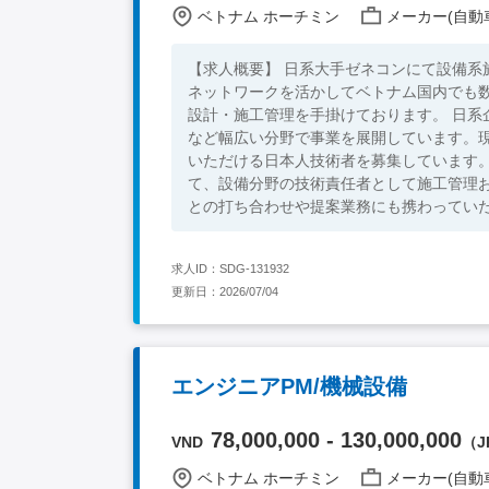
ベトナム ホーチミン
メーカー(自動車
【求人概要】 日系大手ゼネコンにて設備系
ネットワークを活かしてベトナム国内でも
設計・施工管理を手掛けております。 日
など幅広い分野で事業を展開しています。
いただける日本人技術者を募集しています。 【業務内容】 工場・オフィス・商業施設の建設プロジェクトに
て、設備分野の技術責任者として施工管理
との打ち合わせや提案業務にも携わっていただくことを想定していま
理業務 ・設備工事における品質・工程・安
品質のチェック ・顧客との技術的な打ち合
求人ID：SDG-131932
イス ・プロジェクト進行における課題解決支援 【必須条件】 ・4年制大学卒業以上 ・日常会話レベルの英
更新日：2026/07/04
気設備または空調設備の施工管理経験 ・設備工事に関する技術知識 【歓迎
施工管理技士 ・建築設備士 ・その他設備
エンジニアPM/機械設備
78,000,000 - 130,000,000
VND
（JP
ベトナム ホーチミン
メーカー(自動車