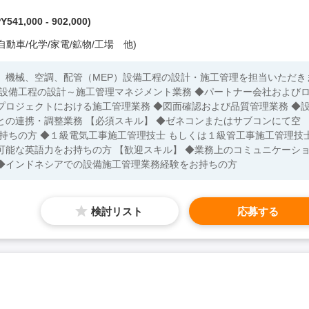
541,000 - 902,000)
自動車/化学/家電/鉱物/工場 他)
、機械、空調、配管（MEP）設備工程の設計・施工管理を担当いただき
の設備工程の設計～施工管理マネジメント業務 ◆パートナー会社および
プロジェクトにおける施工管理業務 ◆図面確認および品質管理業務 ◆
】 ◆ゼネコンまたはサブコンにて空
持ちの方 ◆１級電気工事施工管理技士 もしくは１級管工事施工管理技
可能な英語力をお持ちの方 【歓迎スキル】 ◆業務上のコミュニケーシ
◆インドネシアでの設備施工管理業務経験をお持ちの方
検討リスト
応募する
）