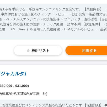
を手掛ける日系設備エンジニアリング企業です。 【業務内容】 ・
工事案件における施工図のチェック・レビュー ・設計品質・納品物の管
・ベトナム人エンジニアへの技術指導 ・プロジェクト進捗管理 【必須
野の施工図の読解・チェック経験 ・語学不問 【歓迎条件】 ・空
 ・BIM（Revit）を使用した業務経験 ・BIMモデルのレビュー・品質
検討リスト
応募する
ジャカルタ)
60,000 - 631,000)
自動車/化学/家電/鉱物/工場 他)
工管理業務並びにメンテナンス業務を担当いただきます 【職務詳細】 