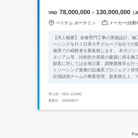
78,000,000 - 130,000,000
VND
（JP
ベトナム ホーチミン
メーカー(自動車
【求人概要】 各種専門工事の実施設計、施
ーシングを行う日系大手グループ会社での
備系での経験者を募集致します。 本ポジ
タジアム等、比較的大規模の建築に係る施
顧客に対しては企画立案、調整業務等も行っていただきます。 【職務詳細】 
トソーシング業務の設備系プロジェクト管理全般
社側請負チームの事業管理、新業務立上、ス
技術者、組織マネジメント 【必須条件】 ・大学卒業以上 ・建築設計、建設施工図、建築系メーカーにて空調設備、
電気設備等の設計、施工図や施工管理の業務経
求人ID：SDG-121992
基本知識を有する方 ・語学不問 【歓迎条件】 ・ベトナムに長く常駐できる方。 ・前向きかつ、根気強く仕事の出来
更新日：2026/05/17
る方。
Pre