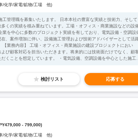
/化学/家電/鉱物/工場 他)
施工管理職を募集いたします。 日本本社の豊富な実績と技術力、そして
数多くの実績を積み重ねています。工場・オフィス・商業施設などの設
系企業を中心に多数のプロジェクト実績を有しており、電気設備・空調設
現在、案件増加に伴い、設備施工管理および技術アドバイザーとして活
おい
および顧客対応を担当いただきます。将来的には技術面だけでなく、顧
す。 ・電気設備、空調設備を中心とした施工管
全管理 ・設計図面および施工計画の確認 ・現場での技術指導および施
わせ ・協力会社やベンダーとの調整業務 ・設備計画に関する技術アド
語力 ・電
検討リスト
応募する
条件】 ・電気工事施工管理技士 ・管工事
関連資格保有者
Y479,000 - 799,000)
/化学/家電/鉱物/工場 他)