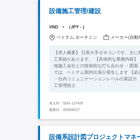
設備施工管理/建設
-
VND
（JPY - )
ベトナム ホーチミン
メーカー(自動車
【求人概要】 日系大手ゼネコンです。主
工実績があります。 【具体的な業務内容】 ・空調・給排水・電気設備工事の施工管理 ・工程・品質・安全管理 ・現
地施工会社との技術的な打ち合わせ ・図面
では、ベトナム国内出張が発生します 【必須条件】 ・4年制大学卒業 ・衛生、空調、電気設備工事の施工管理経験
・社内コミュニケーションレベルの英語力 【尚可条件】 ・海外勤務経験 ・1級管工事施工管理技士 ・1級電気工事施
工管理技士
求人ID：SDG-127429
更新日：2026/05/17
設備系設計図プロジェクトマネ