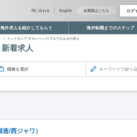
ログ
問い合わせ
English
企業様はこちら
海外求人を紹介してもらう
海外転職までのステップ
職
インドネシア チカンペック/プルワカルタの求人
タ新着求人
職種を選択
造/西ジャワ）