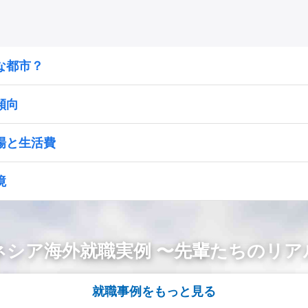
な都市？
傾向
場と生活費
境
ネシア海外就職実例 〜先輩たちのリア
就職事例をもっと見る