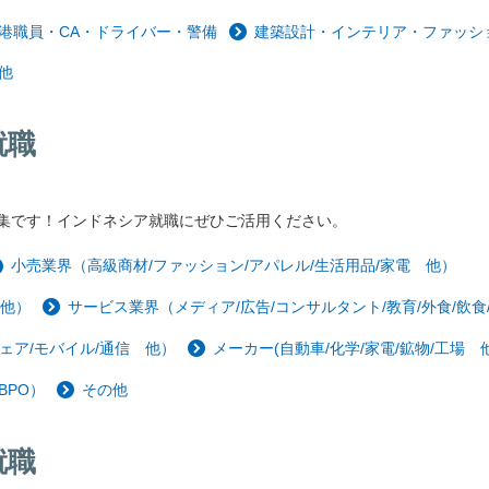
港職員・CA・ドライバー・警備
建築設計・インテリア・ファッシ
他
就職
集です！インドネシア就職にぜひご活用ください。
小売業界（高級商材/ファッション/アパレル/生活用品/家電 他）
 他）
サービス業界（メディア/広告/コンサルタント/教育/外食/飲食
ェア/モバイル/通信 他）
メーカー(自動車/化学/家電/鉱物/工場 他
BPO）
その他
就職