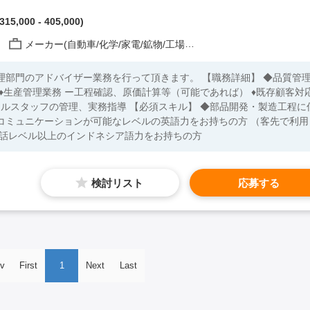
15,000 - 405,000)
メーカー(自動車/化学/家電/鉱物/工場 他)
理部門のアドバイザー業務を行って頂きます。 【職務詳細】 ◆品質管
♦生産管理業務 ー工程確認、原価計算等（可能であれば） ♦既存顧客対
指導 【必須スキル】 ◆部品開発・製造工程に何
コミュニケーションが可能なレベルの英語力をお持ちの方 （客先で利用
会話レベル以上のインドネシア語力をお持ちの方
検討リスト
応募する
v
First
1
Next
Last