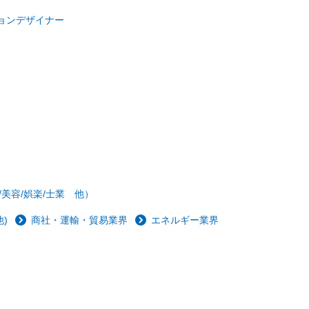
ョンデザイナー
/美容/娯楽/士業 他）
)
商社・運輸・貿易業界
エネルギー業界