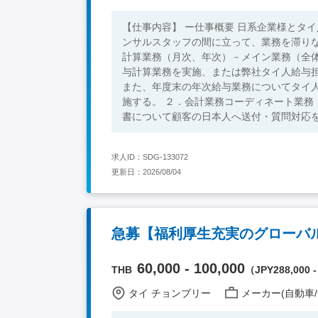
【仕事内容】 ー仕事概要 日系企業様とタ
ンサルスタッフの間に立って、業務を滞りなく進める
計算業務（月次、年次）－メイン業務（全体
与計算業務を実施、または弊社タイ人給与
また、年度末の年次給与業務についてタイ
施する。 ２．会計業務コーディネート業務（全体25%） →弊社タイ人会計担当チームが作成した月次試算表や決算
書について顧客の日本人へ送付・質問対応を実
サル業務－メイン業務（全体25%） →顧客
ジュール作成、顧客への説明、弊社コンサ
求人ID：SDG-133072
４．その他社内のアドミン業務（全体10%
更新日：2026/08/04
いがMDからの指示を受けて実施する ※主な実務はタイ人コンサルタントが行い、そのチェックをしていただく形に
なります。 【配属先】 ・全体43名 日本人4名 他タイ人スタッフ 【レポートライン】 ・日本人MD 【求められる
人物像】 ・対人コミュニケーション能力の
安定した勤怠で、責任感を持って業務に取り組める方 【必須要件】 ・大学卒業または専門
系） ・3年以上の経理またはバックオフィ
ベル以上（業務上必要なコミュニケーショ
・複雑な計算能力、高いExcel能力 ・スケジュール管
60,000 - 100,000
THB
（JPY288,000 -
人所得税や社会保険等の知識 ・すぐに勤務
タイ チョンブリー
メーカー(自動車/
たは同等の知識、スキルがある方