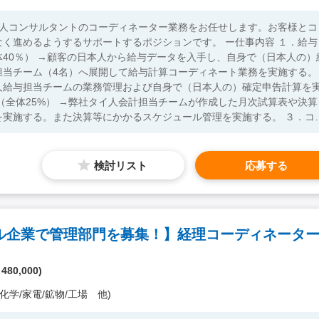
イ人コンサルタントのコーディネーター業務をお任せします。お客様とコ
ようするサポートするポジションです。 ー仕事内容 １．給与
40％） →顧客の日本人から給与データを入手し、自身で（日本人の）
担当チーム（4名）へ展開して給与計算コーディネート業務を実施する。
人給与担当チームの業務管理および自身で（日本人の）確定申告計算を
施する。また決算等にかかるスケジュール管理を実施する。 ３．コン
から依頼された会社／駐在員事務所設立、登記変更、Visa/WPなどのス
ル担当チームへ展開して業務を実施するコーディネート業務を実施する
） →弊社社内のアドミ業務を実施する。特に決まった業務がある訳では
検討リスト
応募する
高い方 ・海外での勤務経験、または海外環境への適応力をお持ちの方 
学校卒業（会計・商業
ス経験および会計・税務知識（最低でも簿記2級程度） ・英語日常会話レ
ンは通訳の方がいらっしゃいますが、メールなどのやり取りは英語です
理能力、理論的かつ明瞭なメール作成 【歓迎要件】 ・タイの個
 480,000)
いただける方 ・タイ語日常会話レベル以上 ・簿記3級以上の資格保有者
化学/家電/鉱物/工場 他)