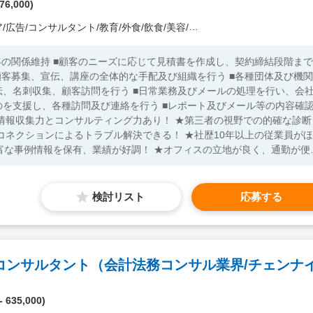
76,000)
コンサルタント/教育/外食/飲食/美容/娯楽/士業 他）
客の関係維持 ■顧客のニーズに応じて見積書を作成し、契約締結段階まで
顧客募集、宣伝、講座の全体的な手配及び組織を行う ■各種団体及び機関
、名刺収集、顧客訪問を行う ■日常業務及びメールの処理を行い、会
を支援し、各種訪問及び連絡を行う ■レポート及びメール等の内容確
情報収集力とコンサルティング力あり！ ★第三者の視野での的確な診断
コネクションによるトラブル解決できる！ ★社歴10年以上の従業員がほ
豊富な事例情報を保有、業績が好調！ ★オフィスの立地が良く、通勤が便
ルティング
検討リスト
応募する
 635,000)