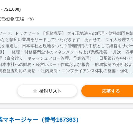
- 721,000)
電/鉱物/工場 他)
】 タイ現地法人の経理・財務部門を統
応など幅広い業務をリードしていただきます。あわせて、タイ人経理ス
化を推進し、日本本社と現地をつなぐ管理部門の中核として経営をサポ
理（資金繰り、キャッシュフロー管理、予算管理） ・日系銀行を中心と
日本本社への財務・経営レポート作成および報告 ・財務状況の分析およ
税務監査対応の統括 ・社内統制・コンプライアンス体制の整備・強化 
経理・財務に関する関連業務 【組織】 全体約950名 経理
0代女性）、リーダー、サブリーダー、スタッフ） レポートライン：人
務経験 ・ 銀行対応や
検討リスト
応募する
者の方も歓迎） ・英語日常会話レベル以上 【歓迎要件】 ・ 経
ちの方 ・ タイ語日常会話レベル以上
マネージャー（番号167363）