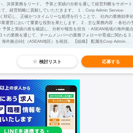
い、決算業務をリード。 予算と実績の分析を通して経営判断をサポート
ていただきます。 １．Corp Admin Service-
般に幅広く対応し、正確かつタイムリーな処理を行うことで、 社内の業務効率
重要な役割を果たします。 2．主な業務内容 ・各社の予
・予算と実績の差を確認し、分析や報告を担当 ・ASEAN地域の海外拠
々の業務を通じて、チームメンバーの業務フォローや育成に関わる 3．
EAN地区）を統括。 【組織】 配属先Corp Admin
 【必須スキル】 ・経理部門での5年間以上の就業
TOEIC600点以上） ・Excelを高度に活用できること
検討リスト
応募する