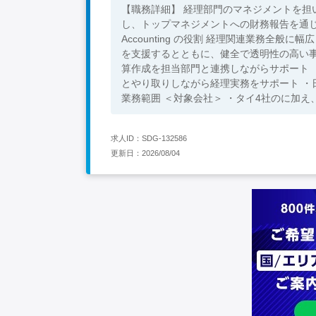
【職務詳細】 経理部門のマネジメントを担
し、トップマネジメントへの財務報告を通じて、経営戦略に貢献し
Accounting の役割 経理関連業務全
を支援するとともに、健全で透明性の高い事業運営において
算作成を担当部門と連携しながらサポート 
とやり取りしながら経理実務をサポート ・日
業務範囲 ＜対象会社＞ ・タイ4社のに加え、海外拠点6社（AS
Service-Accounting 5名：（内日本人2名） レポート先：日本人GM
経験(BOI要件) 【歓迎スキル】 ・タイ語での読み書き・コミュニケーションが円滑に行えること ・英語での読み書
求人ID：SDG-132586
き・コミュニケーションが問題なく行えること（
更新日：2026/08/04