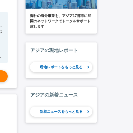
御社の海外事業を、アジア17都市に展
開のネットワークでトータルサポート
し
致します
は
アジアの現地レポート
の
企
現地レポートをもっと見る
、
国
の
アジアの新着ニュース
）
ま
新着ニュースをもっと見る
律