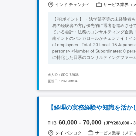
インド チェンナイ
サービス業界（メディア/
【PRポイント】 ・法学部卒等の未経験者
務の経験者の方は優先的に選考を進めさせ
ている会計・法務のコンサルティング企業
南インドのバンガロールかチェンナイ！インドの
of employees : Total: 20 Local: 15 Japanese: 5 > <Report Line: 日本人 Managing Directo > <Team M
persons> <Number of Subordinates: 0 persons > <Position Objective/Expectation > グロ
に特化した日系のコンサルティングファー
アドバイザリー業務や、法務・コンプライ
業向けに提供し ております。会計・税務
求人ID：SDG-72936
日系企業向けに質の高いサービスを提供しております。 <Job Responsibilities> ・
更新日：2026/08/04
のニーズを踏まえたインドへの進出から拠
内関連法規に基づく各種法務アドバイザリ
成⾧を支援するための法務サービスの企画・
務関連の最新トピックスや重要な法改正・
【経理の実務経験や知識を活か
り、ウェビナーに登壇をして情報発信をす
す。 <Necessary Skill / Experience > ・社会人としての就業経験3年以上 ・ビジネスレベル以上の英語力（外部と英
語での折衝が出来るレベル） ・能動的なマ
60,000 - 70,000
THB
（JPY288,000 - 3
事務所での就業経験、法学部出身者 <Preferable Skill / Experience> ・弁護士資格保持者 ・インドへの渡航経験者 ・
タイ バンコク
サービス業界（メディア/広告
個人情報保護や知的財産権、情報セキュリ