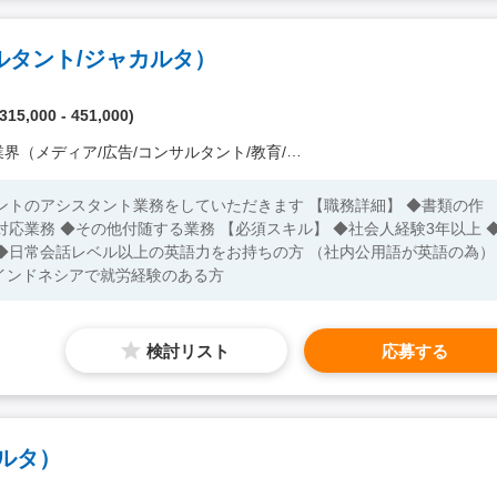
ルタント/ジャカルタ）
15,000 - 451,000)
ディア/広告/コンサルタント/教育/外食/飲食/美容/娯楽/士業 他）
ントのアシスタント業務をしていただきます 【職務詳細】 ◆書類の作
る業務 【必須スキル】 ◆社会人経験3年以上 ◆
◆日常会話レベル以上の英語力をお持ちの方 （社内公用語が英語の為）
◆インドネシアで就労経験のある方
検討リスト
応募する
ルタ）