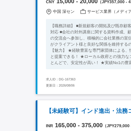
15,000 - 20,000
CNY
（JPY357,000 - 4
中国 深セン
サービス業界（メディア/広告/
【職務詳細】 ■新規顧客の開拓及び既存顧
対応 ■会社の対外講座に関する資料作成、
の交流会へ参加し、積極的に会社業務の宣伝
がクライアント様と良好な関係を維持するの
【魅力】 ★経験豊富な専門家団体による、
と提案できる！ ★ローカル政府との強力な
とんどで、安定性が高い！ ★実績No1の
利！ 【必須条件】 ■大卒 ■中国語一般会話レベル ■営業経験あり 【求める人物像】 ■穏やかな方 ■社交的な方 ■資料
整理などの業務も細かくできる方 ★30代～40代の方が活躍中！ ※キーワード：中国日系企業就職 中国勤務 中国
求人ID：DG-167363
就職支援 無料斡旋サービス 営業コンサ
更新日：2026/08/06
165,000 - 375,000
INR
（JPY279,000 -