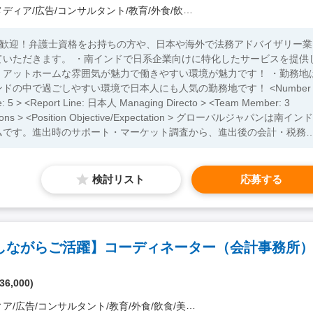
広告/コンサルタント/教育/外食/飲食/美容/娯楽/士業 他）
も歓迎！弁護士資格をお持ちの方や、日本や海外で法務アドバイザリー業
ていただきます。 ・南インドで日系企業向けに特化したサービスを提供
！アットホームな雰囲気が魅力で働きやすい環境が魅力です！ ・勤務地
中で過ごしやすい環境で日本人にも人気の勤務地です！ <Number
ember: 3
ーバルジャパンは南インド
ムです。進出時のサポート・マーケット調査から、進出後の会計・税務
アンスのアドバイザリー業務など幅広いサービスを主に南インドの日系
や法務等、それぞれの領域のスペシャリストのスタッフが専門を活かして
ローカル弁護士と連携して、顧客
検討リスト
応募する
点設立までのコンサルティング、進出後の企業法務を中心としたインド
ー業務。 ・日系企業のグローバル化・デジタル化が加速する中で、企業
開発・立ち上げ。 ・法務関連の論考執筆・ウェビナー登壇:インドの法
日系企業に影響を与え得る重要な法律を実務的見地から記事を執筆した
しながらご活躍】コーディネーター（会計事務所
ることで、当地インドに進出する日系企業を法律の観点からサポートし
インドをお持ちの方 ・仕事に対して責任感を持って取り組める方 ・法
36,000)
/コンサルタント/教育/外食/飲食/美容/娯楽/士業 他）
ティー関連業務経験者