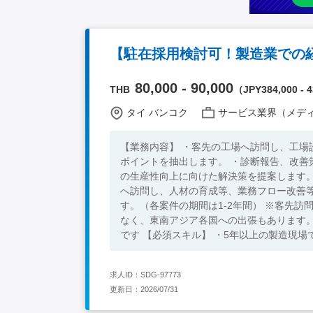
80,000 - 90,000
THB
（JPY384,000 - 4
タイ バンコク
サービス業界（メディア/広告
【業務内容】 ・客先の工場へ訪問し、工場
ポイントを抽出します。 ・診断報告、改善策の提案 →診断結果とそれに基づいた改善策を企画立案。 お客様の工場
の生産性向上に向けた解決策を提案します。 ・受注、指導開始 訪問回数の平均は1社あたり月2回程度。 実際に
へ訪問し、人材の育成等、業務フロー改善等を行います。 ※各コンサルタントが同時並
す。（各案件の期間は1-2年間） ※客先
なく、東南アジア各国への出張もあります。 【組織】 全体：8名 【その他】 ・通訳が社内におります ・定年は6
です 【必須スキル】 ・5年以上の製造現場でのご経験、または経営・製造に関するコンサルティングの経験 ・常に新
しい知識を吸収し、成長したい方 ・製造現場における改善経験 【歓迎スキル】
トリーダー経験 ・海外工場の管理者経験 
求人ID：SDG-97773
更新日：2026/07/31