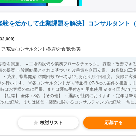
32,000)
/コンサルタント/教育/外食/飲食/美容/娯楽/士業 他）
診断を実施。 →工場内設備や業務フローをチェック。 課題・改善でき
客先
行で7-8社の案件を担当しま
訪問時はお客様の車に同乗、または運転手付き社用車使用 ※タイ国内だけ
5歳
 ・工場長・改善活動等のプロジェク
・海外勤務に挑戦してみたい方
検討リスト
応募する