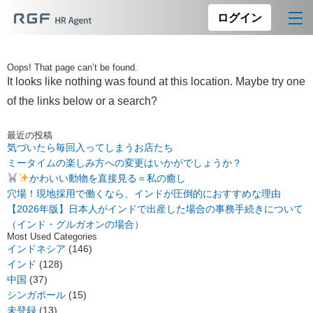
ログイン
Oops! That page can’t be found.
It looks like nothing was found at this location. Maybe try one
of the links below or a search?
最近の投稿
気づいたら毎回入ってしまうお店たち
ミータイムの楽しみ方への変更はいかがでしょうか？
かわいい動物を直接見る＝私の癒し
穴場！現地採用で働くなら、インドが圧倒的におすすめな理由
【2026年版】日本人がインドで出産した場合の事務手続きについて
（インド・グルガオンの場合）
Most Used Categories
インドネシア
(146)
インド
(128)
中国
(37)
シンガポール
(15)
未登録
(13)