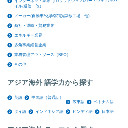
インターネット業界（IT/ソフトウェア/ハードウェア/モバ
イル/通信 他）
メーカー(自動車/化学/家電/鉱物/工場 他)
商社・運輸・貿易業界
エネルギー業界
多角事業経営企業
業務管理アウトソース（BPO）
その他
アジア海外 語学力から探す
英語
中国語（普通話）
広東語
ベトナム語
タイ語
インドネシア語
ヒンディ語
日本語