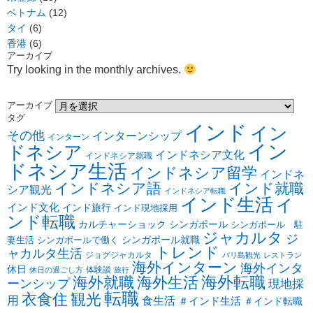
ベトナム
(12)
タイ
(6)
香港
(6)
アーカイブ
Try looking in the monthly archives.
アーカイブ
タグ
インド
イン
その他
インターンシップ
インターン
イン
ドネシア
インドネシア文化
インドネシア就職
ドネシア生活
インドネシア留学
インドネ
インドネシア語
インド就職
シア観光
インドネシア転職
インド生活
イ
インド文化
インド旅行
インド現地採用
ンド転職
カルチャーショック
シンガポール
シンガポール 駐
ジャカルタ
ジ
シンガポール就職
妻生活
シンガポールで働く
トレンド
ャカルタ生活
ジョグジャカルタ
バリ島観光
レストラン
海外インターン
海外インタ
休日
体験談
休日の過ごし方
旅行
海外転職
海外就職
海外生活
ーンシップ
現地採
転職
衣食住
観光
用
食生活
＃インド生活
＃インド転職