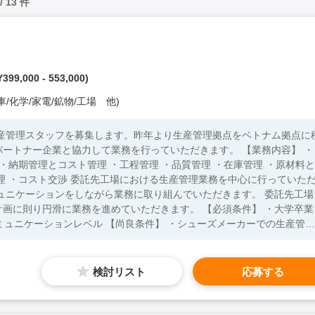
 / 13 件
399,000 - 553,000)
/化学/家電/鉱物/工場 他)
生産管理スタッフを募集します。昨年より生産管理拠点をベトナム拠点に
ー企業と協力して業務を行っていただきます。 【業務内容】 ・
・納期管理とコスト管理 ・工程管理 ・品質管理 ・在庫管理 ・原材料と
産管理業務を中心に行っていただ
ュニケーションをしながら業務に取り組んでいただきます。 委託先工場
滑に業務を進めていただきます。 【必須条件】 ・大学卒業
良条件】 ・シューズメーカーでの生産管理
布など靴の製造に関わる素材の知見をお持ちの方
検討リスト
応募する