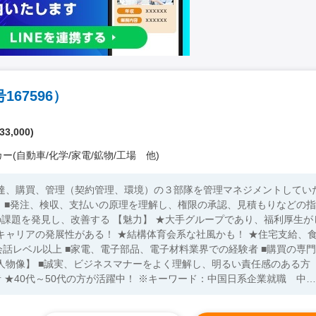
67596）
33,000)
ー(自動車/化学/家電/鉱物/工場 他)
調達、購買、管理（契約管理、環境）の３部隊を管理マネジメントしてい
う ■発注、検収、支払いの原理を理解し、権限の承認、見積もりなどの指
魅力】 ★大手グループであり、福利厚生がし
キャリアの発展性がある！ ★結構体育会系な社風かも！ ★住宅支給、
中国
モーター 家電、電子部品、電子材料 購買