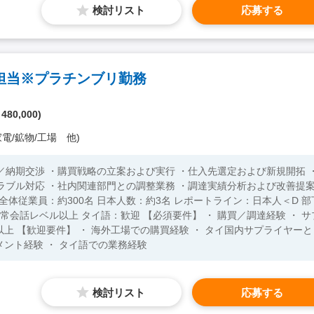
検討リスト
応募する
担当※プラチンブリ勤務
 480,000)
電/鉱物/工場 他)
／納期交渉 ・購買戦略の立案および実行 ・仕入先選定および新規開拓 
ラブル対応 ・社内関連部門との調整業務 ・調達実績分析および改善提
ライヤーと
メント経験 ・ タイ語での業務経験
検討リスト
応募する