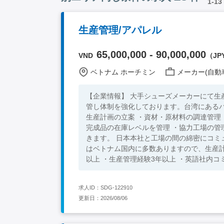
1-13
生産管理/アパレル
65,000,000 - 90,000,000
VND
（JPY
ベトナム ホーチミン
メーカー(自動車
【企業情報】 大手シューズメーカーにて
管し体制を強化しております。台湾にあるパートナ
生産計画の立案 ・資材・原材料の調達管理 
完成品の在庫レベルを管理 ・協力工場の管理 ・コスト交渉 委託先工場における生
きます。 日本本社と工場の間の綿密にコミ
はベトナム国内に多数ありますので、生産計画に則り円
以上 ・生産管理経験3年以上 ・英語社内コミュニケーションレベル 【尚
経験 ・海外での勤務経験 ・ゴム、樹脂、
求人ID：SDG-122910
更新日：2026/08/06