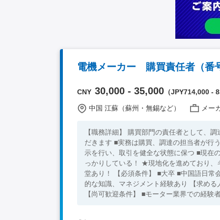
電機メーカー 購買責任者（番号1
30,000 - 35,000
CNY
（JPY714,000 - 8
中国 江蘇（蘇州・無錫など）
メーカ
【職務詳細】 購買部門の責任者として、
だきます ■実務は購買、調達の担当者が行
示を行い、取引を健全な状態に保つ ■現在の課題を発見し、改善する 【
っかりしている！ ★現地化を進めており、
堂あり！ 【必須条件】 ■大卒 ■中国語日常会話レベル以上 ■家電、電子部品、電子材料業界での経験者 ■購買の専門
的な知識、マネジメント経験あり 【求める人物像】 ■誠実、ビジネスマナーをよく理解し、明るい責任感のある方
【尚可歓迎条件】 ■モーター業界での経験者 ★40代～50代の方が活躍中！ ※キーワード：中国日系企業就職 
勤務 中国就職支援 無料斡旋サービス 