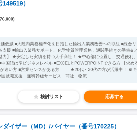
49519）
76,000)
価低減 ■大陸内業務標準化を目指した輸出入業務改善への取組 ■総合リ
各支援 ■輸出入業務サポート、化学物質管理業務，通関手続きの準備&
センスがある方 ★20代～30代の方が活躍中！ ※キ
中国就職支援 無料斡旋サービス 商社 物流
検討リスト
応募する
イザー（MD）/バイヤー（番号170225）