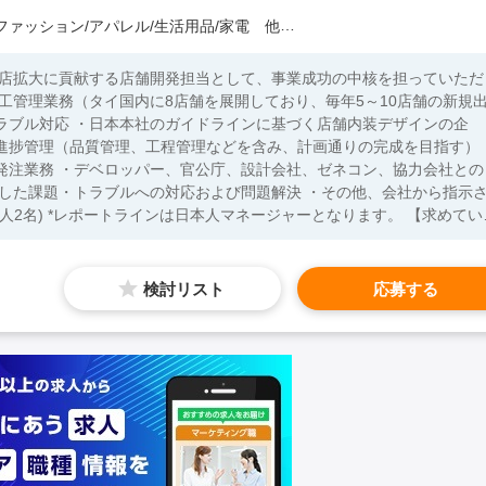
ァッション/アパレル/生活用品/家電 他）
出店拡大に貢献する店舗開発担当として、事業成功の中核を担っていただ
ラブル対応 ・日本本社のガイドラインに基づく店舗内装デザインの企
の進捗管理（品質管理、工程管理などを含み、計画通りの完成を目指す）
発注業務 ・デベロッパー、官公庁、設計会社、ゼネコン、協力会社との
生した課題・トラブルへの対応および問題解決 ・その他、会社から指示
ご対応いただける方 ・新規出店に向けて強いオーナーシップで事業拡大
ド、そして積極的な方 ・円滑・良好なコミュニケーションが取れる方
の施工管理経験（工場の施工管理経験のみはNG） ・英語日常会話レベル
検討リスト
応募する
産の知見を活かしてご活躍いただける方 ・タイで運転が可能な方 【歓