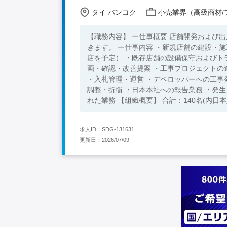
タイ バンコク
小売業界（高級商材/フ
【職務内容】 ー仕事概要 店舗開発および
きます。 ー仕事内容 ・新規店舗の建設・施工管理業務（タイ国内に8店舗を展開しており、毎年5～10店舗の新規出
店を予定） ・既存店舗の設備保守およびト
画・確認・改善提案 ・工事プロジェクト
・入札管理・運営 ・デベロッパーへの工事
調整・折衝 ・日本本社への報告業務 ・発
れた業務 【組織概要】 合計：140名(内日本人2名) *レポートラインは日本人マネージャーとなります。 【求めている
人物像】 ・休日対応や遠方出張など柔軟に
に貢献できる方 ・前向きでオープンマイン
求人ID：SDG-131631
【必須条件】 ・小売業界における5年以上
更新日：2026/07/09
（社内コミュニケーション） ・タイ現地不動
迎条件】 ・タイ語ビジネスレベル