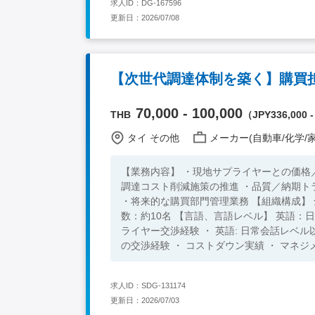
求人ID：DG-167596
更新日：2026/07/08
【次世代調達体制を築く】購買
70,000 - 100,000
THB
（JPY336,000 -
タイ その他
メーカー(自動車/化学/家
【業務内容】 ・現地サプライヤーとの価格
調達コスト削減施策の推進 ・品質／納期ト
・将来的な購買部門管理業務 【組織構成】 全体従業員：約300名 日本人数：約3名 レポートライン：日本人＜D 部下
数：約10名 【言語、言語レベル】 英語：日常会話レベル以上 タイ語：歓迎 【必須要件】 ・ 購買／調達経験 ・ サプ
ライヤー交渉経験 ・ 英語: 日常会話レベル以上 【歓迎要件】 ・ 海外工場での購買経験 ・ タイ国内サプ
の交渉経験 ・ コストダウン実績 ・ マネジ
求人ID：SDG-131174
更新日：2026/07/03