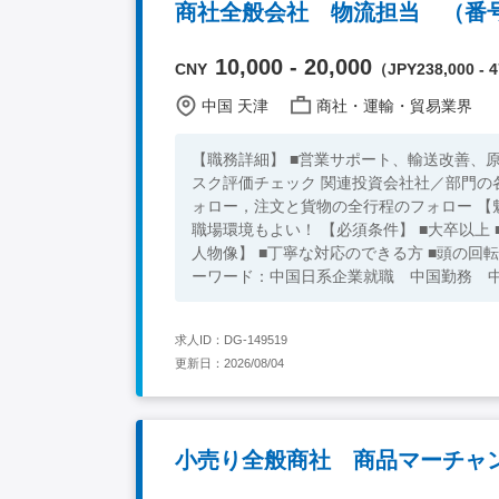
商社全般会社 物流担当 （番号1
10,000 - 20,000
CNY
（JPY238,000 - 4
中国 天津
商社・運輸・貿易業界
【職務詳細】 ■営業サポート、輸送改善、原
スク評価チェック 関連投資会社社／部門の
ォロー，注文と貨物の全行程のフォロー 【魅力】 ★安定した実績を持つ大手商社！ ★中心部に位置し、交通便利、
職場環境もよい！ 【必須条件】 ■大卒以上 ■中国語は準ビジネスレベル ■EXCELとPOWERPOINTできる方 【求める
人物像】 ■丁寧な対応のできる方 ■頭の回転が速い方 ■営業
ーワード：中国日系企業就職 中国勤務 
求人ID：DG-149519
更新日：2026/08/04
小売り全般商社 商品マーチャンダ