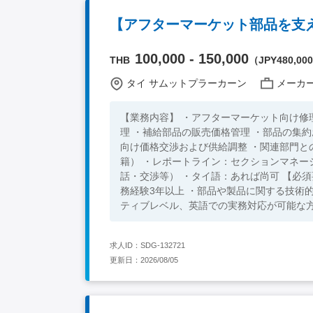
100,000 - 150,000
THB
（JPY480,000 
タイ サムットプラーカーン
メーカー
【業務内容】 ・アフターマーケット向け修理 ・交換部品の管理 ・補給部品の
理 ・補給部品の販売価格管理 ・部品の集約および在庫状況管理 ・日系およびローカルサプライヤーとの折衝 ・顧客
向け価格交渉および供給調整 ・関連部門との調整および管理業務 【組織構成】 ・全体：5,000（日本人約70名在
籍） ・レポートライン：セクションマネージャー ・部下：なし 【使用言語】
話・交渉等） ・タイ語：あれば尚可 【必須要件】 ・製造業における部品調達、部品管理、アフターセールス関連業
務経験3年以上 ・部品や製品に関する技術的知識を持ち、サプライヤーや顧客との折衝経験を有する方 ・日本語ネイ
ティブレベル、英語での実務対応が可能な方 【歓迎要件】 ・ 自動車業界での部品管理または調達経験 ・ 産業機
の類似業界での技術・調達経験 ・ 価格管
求人ID：SDG-132721
更新日：2026/08/05