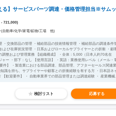
- 721,000)
(自動車/化学/家電/鉱物/工場 他)
技術情報管理 ・補給部品の調達条件管
 ・英語：業務使用レベル（メール・電
械等
理やサプライチェーン管理の経験
検討リスト
応募する