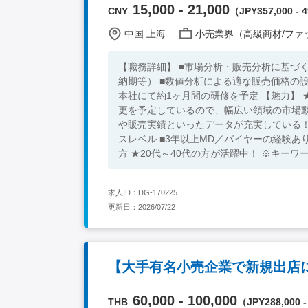
15,000 - 21,000
CNY
（JPY357,000 - 4
中国 上海
小売業界（高級商材/ファ
【職務詳細】 ■市場分析・販売分析に基づ
納期等） ■数値分析による適な販売価格の
本社にて約1ヶ月間の研修を予定 【魅力】 ★専門性をさらに高めることができる！ ★数年おきに担当カテゴリーの変
更を予定しているので、幅広い領域の市場
や販売実績といったデータが充実している！ ★年に1回の帰国費用
スレベル ■3年以上MD／バイヤーの経験あり 【求める人物像】 ■ものづくりに興味がある方 ■商売センスをお持
方 ★20代～
求人ID：DG-170225
更新日：2026/07/22
【大手有名小売企業で新規出店
60,000 - 100,000
THB
（JPY288,000 -