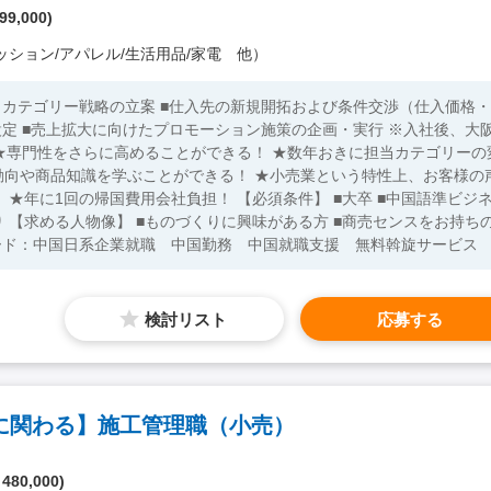
99,000)
ッション/アパレル/生活用品/家電 他）
くカテゴリー戦略の立案 ■仕入先の新規開拓および条件交渉（仕入価格・
設定 ■売上拡大に向けたプロモーション施策の企画・実行 ※入社後、大
動向や商品知識を学ぶことができる！ ★小売業という特性上、お客様の
会社負担！ 【必須条件】 ■大卒 ■中国語準ビジネ
ちの
40代の方が活躍中！ ※キーワード：中国日系企業就職 中国勤務 中国就職支援 無料斡旋サービス
検討リスト
応募する
に関わる】施工管理職（小売）
 480,000)