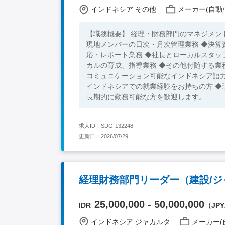
インドネシア その他
メーカー(自動車
【職務概要】 経理・財務部門のマネジメン
現地メンバーの日次・月次管理業務 ◆決算
応・レポート業務 ◆社長とローカルスタッ
カルの育成、指導業務 ◆その他付随する業務 【必須スキル】 ◆経理・財務に関する基礎知識をお持ちの方 ◆
コミュニケーション可能なインドネシア語力
インドネシアでの就業経験をお持ちの方 ◆
長期的に勤務可能な方を歓迎します。
求人ID：SDG-132248
更新日：2026/07/29
経理財務部門リーダー（建設/ジ
25,000,000 - 50,000,000
IDR
（JPY2
インドネシア ジャカルタ
メーカー(