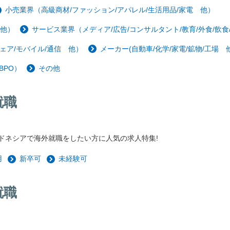
小売業界（高級商材/ファッション/アパレル/生活用品/家電 他）
 他）
サービス業界（メディア/広告/コンサルタント/教育/外食/飲食
ェア/モバイル/通信 他）
メーカー(自動車/化学/家電/鉱物/工場 他
BPO）
その他
就職
ドネシアで海外就職をしたい方に人気の求人特集!
用
新卒可
未経験可
就職