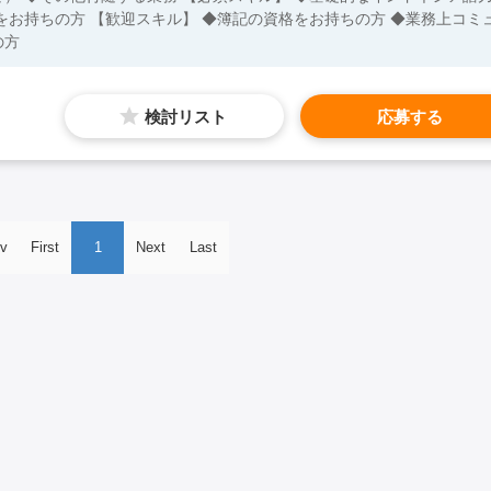
をお持ちの方 【歓迎スキル】 ◆簿記の資格をお持ちの方 ◆業務上コミ
の方
検討リスト
応募する
v
First
1
Next
Last