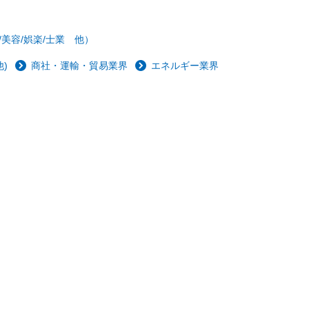
/美容/娯楽/士業 他）
)
商社・運輸・貿易業界
エネルギー業界