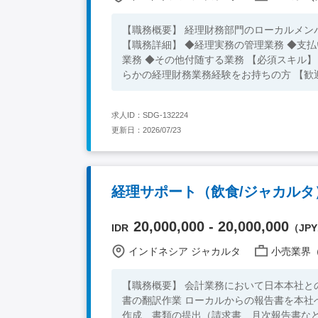
【職務概要】 経理財務部門のローカルメ
【職務詳細】 ◆経理実務の管理業務 ◆支払い関連業務
業務 ◆その他付随する業務 【必須スキル】 ◆業務上コミュニケーション可能なインドネシア語力をお持ちの方 ◆何
らかの経理財務業務経験をお持ちの方 【歓
求人ID：SDG-132224
更新日：2026/07/23
経理サポート（飲食/ジャカルタ
20,000,000 - 20,000,000
IDR
（JPY1
インドネシア ジャカルタ
小売業界（高
【職務概要】 会計業務において日本本社と
書の翻訳作業 ローカルからの報告書を本社
作成、書類の提出（請求書、月次報告書など） ◆その他付随する業務 