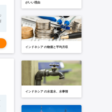
がいい理由
インドネシア の物価と平均月収
インドネシア の水道水、水事情
告
料