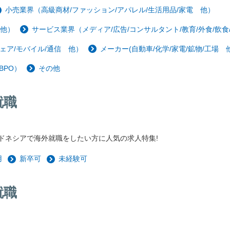
小売業界（高級商材/ファッション/アパレル/生活用品/家電 他）
 他）
サービス業界（メディア/広告/コンサルタント/教育/外食/飲食
ェア/モバイル/通信 他）
メーカー(自動車/化学/家電/鉱物/工場 他
BPO）
その他
就職
ドネシアで海外就職をしたい方に人気の求人特集!
用
新卒可
未経験可
就職