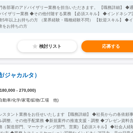
門各部署のアドバイザリー業務を担当いただきます。 【職務詳細】 ◆
◆その他付随する業務 【必須スキル】 ◆インドネシア語
験5年以上お持ちの方 （業界経験・職種経験不問） 【歓迎スキル】 ◆イ
験をお持ちの方
検討リスト
応募する
/ジャカルタ）
80,000 - 270,000)
自動車/化学/家電/鉱物/工場 他)
シスタント業務をお任せいたします 【職務詳細】 ◆社長からの各依頼
ル調整、その他手配業務 ◆新規案件の推進支援・調整 ◆プレゼン資料
マーケティング部門、営業) 【必須スキル】 ◆社会人経験
能な方 ◆業務上コミュニケーション可能なインドネシア語力、且つ日常