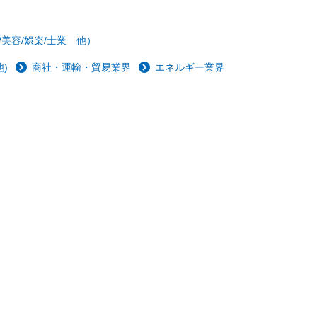
/美容/娯楽/士業 他）
)
商社・運輸・貿易業界
エネルギー業界