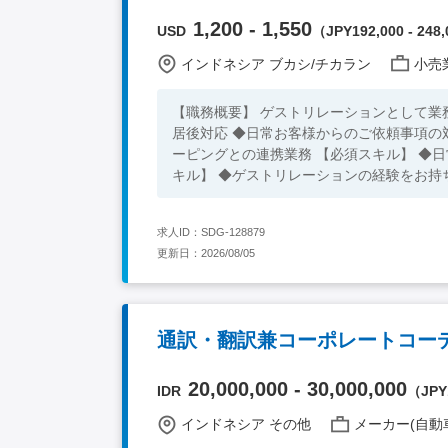
1,200 - 1,550
USD
（JPY192,000 - 248,
インドネシア ブカシ/チカラン
小売業
【職務概要】 ゲストリレーションとして業
居後対応 ◆日常お客様からのご依頼事項の
ーピングとの連携業務 【必須スキル】 ◆日常会話レベル以上の英語力をお持ちの方（社内公用語は英語） 【歓迎ス
キル】 ◆ゲストリレーションの経験をお持
求人ID：SDG-128879
更新日：2026/08/05
通訳・翻訳兼コーポレートコー
20,000,000 - 30,000,000
IDR
（JPY1
インドネシア その他
メーカー(自動車