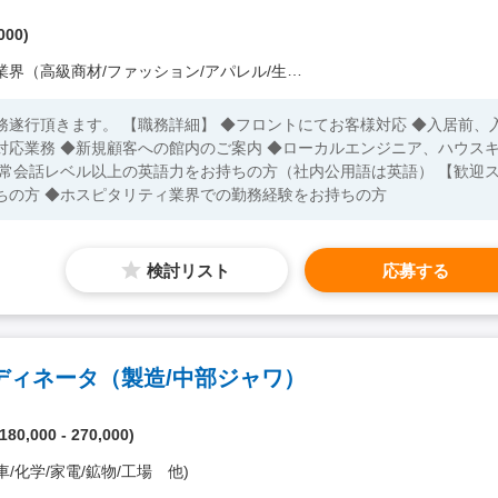
000)
界（高級商材/ファッション/アパレル/生活用品/家電 他）
務遂行頂きます。 【職務詳細】 ◆フロントにてお客様対応 ◆入居前、
対応業務 ◆新規顧客への館内のご案内 ◆ローカルエンジニア、ハウス
ちの方 ◆ホスピタリティ業界での勤務経験をお持ちの方
検討リスト
応募する
ディネータ（製造/中部ジャワ）
80,000 - 270,000)
/化学/家電/鉱物/工場 他)