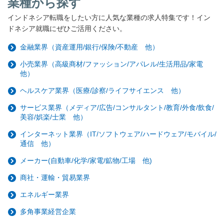
業種から探す
インドネシア転職をしたい方に人気な業種の求人特集です！イン
ドネシア就職にぜひご活用ください。
金融業界（資産運用/銀行/保険/不動産 他）
小売業界（高級商材/ファッション/アパレル/生活用品/家電
他）
ヘルスケア業界（医療/診察/ライフサイエンス 他）
サービス業界（メディア/広告/コンサルタント/教育/外食/飲食/
美容/娯楽/士業 他）
インターネット業界（IT/ソフトウェア/ハードウェア/モバイル/
通信 他）
メーカー(自動車/化学/家電/鉱物/工場 他)
商社・運輸・貿易業界
エネルギー業界
多角事業経営企業