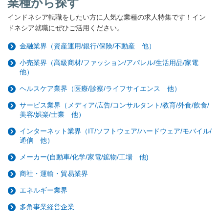
業種から探す
インドネシア転職をしたい方に人気な業種の求人特集です！イン
ドネシア就職にぜひご活用ください。
金融業界（資産運用/銀行/保険/不動産 他）
小売業界（高級商材/ファッション/アパレル/生活用品/家電
他）
ヘルスケア業界（医療/診察/ライフサイエンス 他）
サービス業界（メディア/広告/コンサルタント/教育/外食/飲食/
美容/娯楽/士業 他）
インターネット業界（IT/ソフトウェア/ハードウェア/モバイル/
通信 他）
メーカー(自動車/化学/家電/鉱物/工場 他)
商社・運輸・貿易業界
エネルギー業界
多角事業経営企業