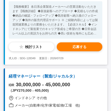
【職務概要】 各日系企業製造メーカーへの営業活動をいただき
ます 【職務詳細】 ◆新規顧客へのアプローチ ◆見積もりの作成
◆納品の確認・フォローアップ ◆既存顧客へ納入後のフォロー
アップ ◆海外の販売代理店サポート ※ ご経験内容によっては製
造関連業務よりの業務をいただきます。 【必須スキル】 ◆イン
ドネシアにて製造業でのキャリア形成をご希望の方 ◆日常会話
レベル以上の英語力をお持ちの方 ◆髙い技術を海外にも広めた
いという気持ちをお持ちの方 ◆自走して業務遂行をする気概の
ある方 【歓迎スキル】 ♦インドネシアでの勤務経験をお持ちの方
検討リスト
応募する
◆親和性のある業界経験をお持ちの方
求人ID：SDG-128349
更新日：2026/07/29
経理マネージャー（製造/ジャカルタ）
30,000,000 - 45,000,000
IDR
（JPY270,000 - 405,000)
インドネシア その他
メーカー(自動車/化学/家電/鉱物/工場 他)