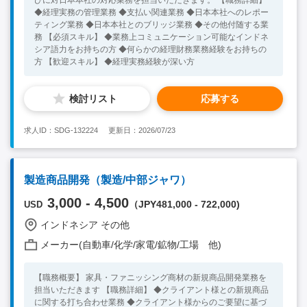
びに対日本本社の対応業務を担当いただきます。 【職務詳細】
◆経理実務の管理業務 ◆支払い関連業務 ◆日本本社へのレポー
ティング業務 ◆日本本社とのブリッジ業務 ◆その他付随する業
務 【必須スキル】 ◆業務上コミュニケーション可能なインドネ
シア語力をお持ちの方 ◆何らかの経理財務業務経験をお持ちの
方 【歓迎スキル】 ◆経理実務経験が深い方
検討リスト
応募する
求人ID：SDG-132224
更新日：2026/07/23
製造商品開発（製造/中部ジャワ）
3,000 - 4,500
（JPY481,000 - 722,000)
USD
インドネシア その他
メーカー(自動車/化学/家電/鉱物/工場 他)
【職務概要】 家具・ファニッシング商材の新規商品開発業務を
担当いただきます 【職務詳細】 ◆クライアント様との新規商品
に関する打ち合わせ業務 ◆クライアント様からのご要望に基づ