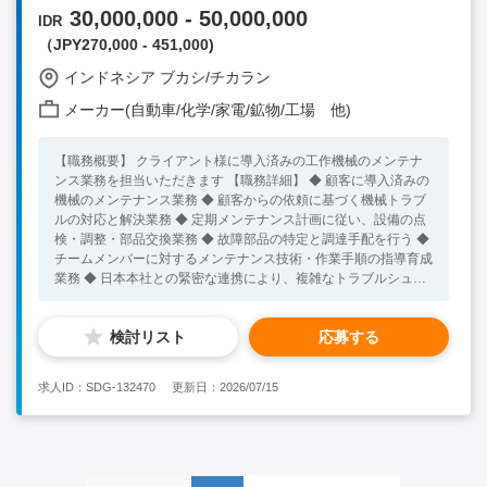
30,000,000 - 50,000,000
IDR
（JPY270,000 - 451,000)
インドネシア ブカシ/チカラン
メーカー(自動車/化学/家電/鉱物/工場 他)
【職務概要】 クライアント様に導入済みの工作機械のメンテナ
ンス業務を担当いただきます 【職務詳細】 ◆ 顧客に導入済みの
機械のメンテナンス業務 ◆ 顧客からの依頼に基づく機械トラブ
ルの対応と解決業務 ◆ 定期メンテナンス計画に従い、設備の点
検・調整・部品交換業務 ◆ 故障部品の特定と調達手配を行う ◆
チームメンバーに対するメンテナンス技術・作業手順の指導育成
業務 ◆ 日本本社との緊密な連携により、複雑なトラブルシュー
ティング業務 ◆ メンテナンス作業報告書の作成、レポーティン
グ業務 【必須スキル】 ◆5年以上の工作機械メンテナンス業務
検討リスト
応募する
経験をお持ちの方 ◆海外での勤務経験をお持ちの方 ◆英語もし
くはインドネシア語でコミュニケーションが可能な方 【歓迎ス
キル】 ◆ インドネシアでのご経験をお持ちの方
求人ID：SDG-132470
更新日：2026/07/15