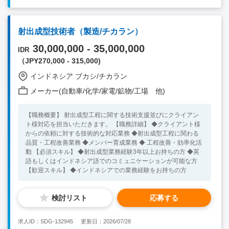
射出成型技術者（製造/チカラン）
30,000,000 - 35,000,000
IDR
（JPY270,000 - 315,000)
インドネシア ブカシ/チカラン
メーカー(自動車/化学/家電/鉱物/工場 他)
【職務概要】 射出成型工程に関する技術支援並びにクライアン
ト様対応を担当いただきます。 【職務詳細】 ◆クライアント様
からの依頼に対する技術的な対応業務 ◆射出成型工程に関わる
品質・工程改善業務 ◆メンバー育成業務 ◆ 工程改善・効率化活
動 【必須スキル】 ◆射出成型業務経験3年以上お持ちの方 ◆英
語もしくはインドネシア語でのコミュニケーションが可能な方
【歓迎スキル】 ◆インドネシアでの業務経験をお持ちの方
検討リスト
応募する
求人ID：SDG-132945
更新日：2026/07/28