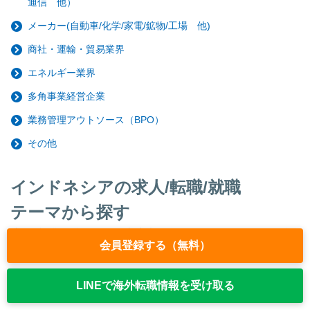
通信 他）
メーカー(自動車/化学/家電/鉱物/工場 他)
商社・運輸・貿易業界
エネルギー業界
多角事業経営企業
業務管理アウトソース（BPO）
その他
インドネシアの求人/転職/就職
テーマから探す
駐在、語学不問、シニアや新卒未経験可など、インドネシアで海
会員登録する（無料）
外就職をしたい方に人気の求人特集!
語学不問
LINEで海外転職情報を受け取る
シニアが活躍の案件