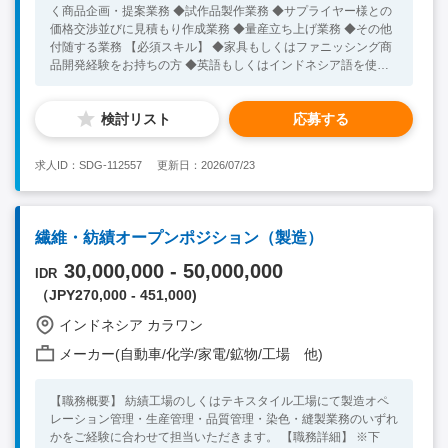
く商品企画・提案業務 ◆試作品製作業務 ◆サプライヤー様との
価格交渉並びに見積もり作成業務 ◆量産立ち上げ業務 ◆その他
付随する業務 【必須スキル】 ◆家具もしくはファニッシング商
品開発経験をお持ちの方 ◆英語もしくはインドネシア語を使用
しコミュニケーションが可能な方 【歓迎スキル】 ◆海外勤務経
験をお持ちの方 ◆親和性のある業界経験をお持ちの方
検討リスト
応募する
求人ID：SDG-112557
更新日：2026/07/23
繊維・紡績オープンポジション（製造）
30,000,000 - 50,000,000
IDR
（JPY270,000 - 451,000)
インドネシア カラワン
メーカー(自動車/化学/家電/鉱物/工場 他)
【職務概要】 紡績工場のしくはテキスタイル工場にて製造オペ
レーション管理・生産管理・品質管理・染色・縫製業務のいずれ
かをご経験に合わせて担当いただきます。 【職務詳細】 ※下