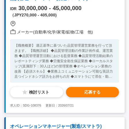
30,000,000 - 45,000,000
IDR
（JPY270,000 - 405,000)
メーカー(自動車/化学/家電/鉱物/工場 他)
【職務概要】 適正基準に基づいた品質管理運営業務を行って頂
きます。 【職務詳細】 ◆品質管理活動の作業計画作成、運営業
務 ◆品質管理運営活動における監督業務 ◆品質管理活動結果の
レポートティング業務 ◆労働安全衛生保証業務 ◆ローカルスタ
ッフ(直属部下：30人ほど)の管理業務 ◆オペレーション業務の
改善 【必須スキル】 ◆業務上コミュニケーション可能な英語力
且つインドネシア語力をお持ちの方 ◆スマトラにて滞在・勤務
が可能な方 【歓迎スキル】 ◆インドネシアでの就業経験をお持
ちの方 ◆労働安全衛生基準の知見をお持ちの方 ◆品質管理の知
検討リスト
応募する
見をお持ちの方
求人ID：SDG-108376
更新日：2026/07/21
オペレーションマネージャー(製造/スマトラ)