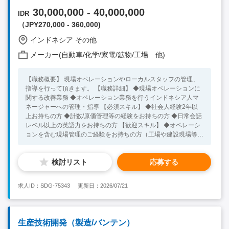
30,000,000 - 40,000,000
IDR
（JPY270,000 - 360,000)
インドネシア その他
メーカー(自動車/化学/家電/鉱物/工場 他)
【職務概要】 現場オペレーションやローカルスタッフの管理、
指導を行って頂きます。 【職務詳細】 ◆現場オペレーションに
関する改善業務 ◆オペレーション業務を行うインドネシア人マ
ネージャーへの管理・指導 【必須スキル】 ◆社会人経験2年以
上お持ちの方 ◆計数/原価管理等の経験をお持ちの方 ◆日常会話
レベル以上の英語力をお持ちの方 【歓迎スキル】 ◆オペレーシ
ョンを含む現場管理のご経験をお持ちの方（工場や建設現場等）
◆インドネシアでの就業経験がある方 ◆業務上コミュニケーシ
ョンが可能なインドネシア語力をお持ちの方
検討リスト
応募する
求人ID：SDG-75343
更新日：2026/07/21
生産技術開発（製造/バンテン）