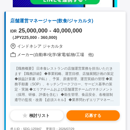
店舗運営マネージャー(飲食/ジャカルタ)
25,000,000 - 40,000,000
IDR
（JPY225,000 - 360,000)
インドネシア ジャカルタ
メーカー(自動車/化学/家電/鉱物/工場 他)
【職務概要】 日本食レストランの店舗運営業務を担当いただき
ます 【職務詳細】 ◆事業戦略、運営目標、店舗展開計画の策定
◆損益計算書（P&L）、予算、原価管理、運営実績の管理 ◆業
務手順書（SOP）、キッチンワークフロー、サービス基準の策
定・実施 ◆エリアチームおよび店舗運営チームのマネジメント
（採用、研修、評価を含む） ◆衛生管理、食品安全、各種規制
遵守の監視・改善 【必須スキル】 ◆業界問わずエリアマネージ
ャーのご経験を1年以上お持ちの方 ◆英語もしくはインドネシア
語でコミュニケーションが可能な方 【歓迎スキル】 ◆飲食業界
検討リスト
応募する
でのご経験をお持ちの方 ◆東南アジアで在住、渡航経験がある
方
求人ID：SDG-125947
更新日：2026/07/29