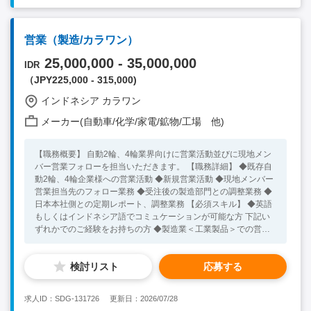
営業（製造/カラワン）
25,000,000 - 35,000,000
IDR
（JPY225,000 - 315,000)
インドネシア カラワン
メーカー(自動車/化学/家電/鉱物/工場 他)
【職務概要】 自動2輪、4輪業界向けに営業活動並びに現地メン
バー営業フォローを担当いただきます。 【職務詳細】 ◆既存自
動2輪、4輪企業様への営業活動 ◆新規営業活動 ◆現地メンバー
営業担当先のフォロー業務 ◆受注後の製造部門との調整業務 ◆
日本本社側との定期レポート、調整業務 【必須スキル】 ◆英語
もしくはインドネシア語でコミュケーションが可能な方 下記い
ずれかでのご経験をお持ちの方 ◆製造業＜工業製品＞での営
業、購買、工場内部門いずれかでご経験をお持ちの方 ◆商社＜
工業製品＞で営業・調達のいずれかでのご経験をお持ちの方
検討リスト
応募する
【歓迎スキル】 ◆自動2輪・4輪業界でのご経験をお持ちの方 ◆
海外での勤務経験をお持ちの方 【将来的なキャリアイメージ】
◆ 部門責任者としてご活躍をいただく予定となります
求人ID：SDG-131726
更新日：2026/07/28