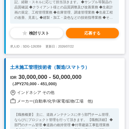
記、経験・スキルに応じて担当頂きます。 ◆サンプル等製品の
品質確認 ◆クライアント様との品質調整及び改善業務 ◆生産計
画の策定、工程管理業務 ◆在庫管理、調達管理業務 ◆生産工程
の改善、見直し ◆縫製・加工・染色などの技術指導業務 ◆その
他付随する業務 【必須スキル】 ◆繊維・紡績業界で製造オペレ
ーション管理・生産管理・品質管理・染色・縫製業務 のいずれ
検討リスト
応募する
かの経験をお持ちの方 ◆日常会話レベル以上のインドネシア語
力または英語力をお持ちの方 【歓迎スキル】 ◆マネジメント経
験をお持ちの方
求人ID：SDG-126359
更新日：2026/07/22
土木施工管理技術者（製造/スマトラ）
30,000,000 - 50,000,000
IDR
（JPY270,000 - 451,000)
インドネシア その他
メーカー(自動車/化学/家電/鉱物/工場 他)
【職務概要】 主に、道路メンテナンスに伴う部門チーム管理、
ならびにプロジェクト管理を行って頂きます。 【職務詳細】 ◆
部門のチーム管理 ◆道路の維持管理 ◆付帯建築工事監理業務