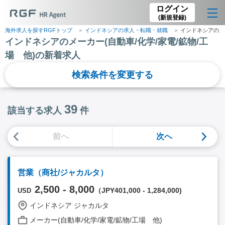
ログイン
(新規登録)
海外求人を探すRGFトップ
インドネシアの求人・転職・就職
インドネシアのメー
インドネシアのメーカー(自動車/化学/家電/鉱物/工
場 他)の新着求人
検索条件を変更する
39
該当する求人
件
前へ
次へ
営業（商社/ジャカルタ）
2,500 - 8,000
（JPY401,000 - 1,284,000)
USD
インドネシア ジャカルタ
メーカー(自動車/化学/家電/鉱物/工場 他)