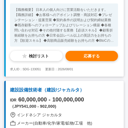
【職務概要】 日本人の個人向けに営業活動をいただきます。
【職務詳細】 ◆お客様へのアポイント調整・商談対応 ◆プレゼ
ンテーション・提案営業 ◆契約条件の説明および契約締結業務
◆既存顧客へのフォローアップおよびリレーション構築 ◆各種
問い合わせ対応 ◆その他付随する業務 【必須スキル】 ◆顧客折
衝経験をお持ちの方 ◆日常会話レベル以上の英語力をお持ちの
方 【歓迎スキル】 ◆高額商品販売経験をお持ちの方 ◆BtoCの営
業経験をお持ちの方
検討リスト
応募する
求人ID：SDG-133051
更新日：2026/08/01
建設設備技術者（建設/ジャカルタ）
60,000,000 - 100,000,000
IDR
（JPY541,000 - 902,000)
インドネシア ジャカルタ
メーカー(自動車/化学/家電/鉱物/工場 他)