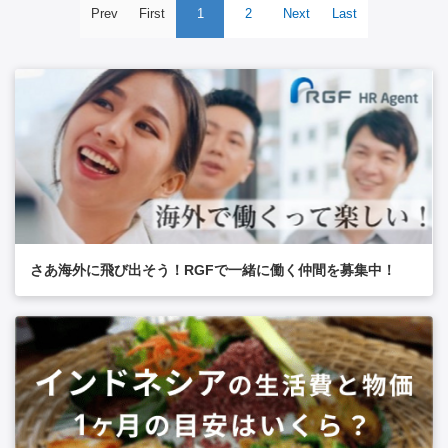
Prev
First
1
2
Next
Last
さあ海外に飛び出そう！RGFで一緒に働く仲間を募集中！