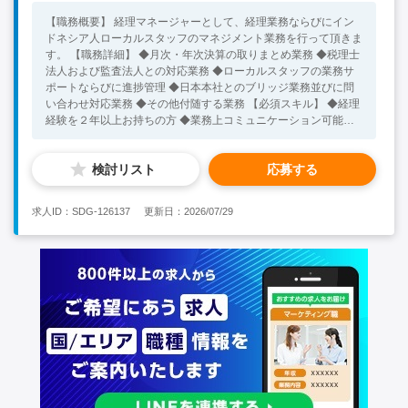
【職務概要】 経理マネージャーとして、経理業務ならびにイン
ドネシア人ローカルスタッフのマネジメント業務を行って頂きま
す。 【職務詳細】 ◆月次・年次決算の取りまとめ業務 ◆税理士
法人および監査法人との対応業務 ◆ローカルスタッフの業務サ
ポートならびに進捗管理 ◆日本本社とのブリッジ業務並びに問
い合わせ対応業務 ◆その他付随する業務 【必須スキル】 ◆経理
経験を２年以上お持ちの方 ◆業務上コミュニケーション可能な
インドネシア語力をお持ちの方 【歓迎スキル】 ◆インドネシア
における業務経験をお持ちの方 ◆長期的にインドネシア勤務を
検討リスト
応募する
ご希望されている方
求人ID：SDG-126137
更新日：2026/07/29