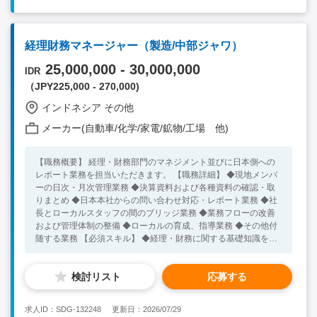
経理財務マネージャー（製造/中部ジャワ）
25,000,000 - 30,000,000
IDR
（JPY225,000 - 270,000)
インドネシア その他
メーカー(自動車/化学/家電/鉱物/工場 他)
【職務概要】 経理・財務部門のマネジメント並びに日本側への
レポート業務を担当いただきます。 【職務詳細】 ◆現地メンバ
ーの日次・月次管理業務 ◆決算資料および各種資料の確認・取
りまとめ ◆日本本社からの問い合わせ対応・レポート業務 ◆社
長とローカルスタッフの間のブリッジ業務 ◆業務フローの改善
および管理体制の整備 ◆ローカルの育成、指導業務 ◆その他付
随する業務 【必須スキル】 ◆経理・財務に関する基礎知識をお
持ちの方 ◆業務上コミュニケーション可能なインドネシア語力
をお持ちの方 【歓迎スキル】 ◆経理・財務の実務経験をお持ち
検討リスト
応募する
の方 ◆インドネシアでの就業経験をお持ちの方 ◆現在インドネ
シアに在住されている方 【将来的なキャリアイメージ】 ◆長期
的に勤務可能な方を歓迎します。
求人ID：SDG-132248
更新日：2026/07/29