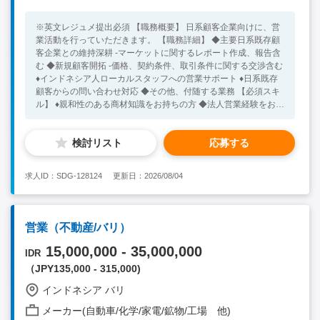
※英文レジュメ提出必須 【職務概要】 日系顧客企業向けに、営
業活動を行っていただきます。 【職務詳細】 ◆主要日系既存顧
客企業との維持深耕 ‐マーケットに関するレポート作成、報告含
む ◆新規顧客開拓 ‐価格、契約条件、取引条件に関する交渉含む
♦インドネシア人ローカルスタッフへの営業サポート ♦日系既存
顧客からの問い合わせ対応 ◆その他、付随する業務 【必須スキ
ル】 ♦親和性のある商材知識をお持ちの方 ◆法人営業経験をお持
ちの方 ◆業務上コミュニケーション可能な英語力をお持ちの方 ♦
主体的に考え行動が出来る方 【歓迎スキル】 ◆業務上コミュニ
検討リスト
応募する
ケーションが可能なインドネシア語力をお持ちの方
求人ID：SDG-128124
更新日：2026/08/04
営業（不動産/バリ）
15,000,000 - 35,000,000
IDR
（JPY135,000 - 315,000)
インドネシア バリ
メーカー(自動車/化学/家電/鉱物/工場 他)