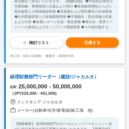
業活動をご担当いただきます。 【職務詳細】 ◆中国系企業向け
営業戦略・事業開発の立案および実行 ◆新規顧客開拓ならびに
既存顧客との関係構築業務 ◆見積書および契約書等の作成業務
◆社内関連部署との各種調整業務 ◆市場動向・競合情報の収集
および分析 ◆各種レポート作成・報告業務 ◆展示会・業界イベ
ントへの参加およびネットワーク構築業務 ◆その他付随する業
務 【必須スキル】 ◆法人向け営業経験をお持ちの方（業界経験
不問） ◆ビジネスレベルの中国語力をお持ちの方 ◆日常会話レ
検討リスト
応募する
ベル以上の英語力をお持ちの方（社内で使用） 【歓迎スキル】
◆製造業での営業経験をお持ちの方 ◆普通自動車運転免許を保
有し、ご自身で運転可能な方 ◆インドネシア市場・商習慣への
求人ID：SDG-132090
更新日：2026/07/25
理解をお持ちの方
経理財務部門リーダー（建設/ジャカルタ）
25,000,000 - 50,000,000
IDR
（JPY225,000 - 451,000)
インドネシア ジャカルタ
メーカー(自動車/化学/家電/鉱物/工場 他)
【職務概要】 経理財務部門のローカルメンバーマネジメント並