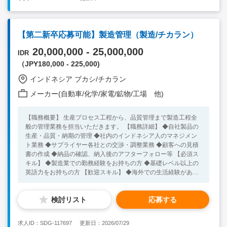
【第二新卒応募可能】製造管理（製造/チカラン）
20,000,000 - 25,000,000
IDR
（JPY180,000 - 225,000)
インドネシア ブカシ/チカラン
メーカー(自動車/化学/家電/鉱物/工場 他)
【職務概要】 生産プロセス工程から、品質管理まで製造工程全
般の管理業務を担当いただきます。 【職務詳細】 ◆自社製品の
生産・品質・納期の管理 ◆社内のインドネシア人のマネジメン
ト業務 ◆サプライヤー各社との交渉・調整業務 ◆顧客への見積
書の作成 ◆納品の確認、納入後のアフターフォロー等 【必須ス
キル】 ◆製造業での勤務経験をお持ちの方 ◆基礎レベル以上の
英語力をお持ちの方 【歓迎スキル】 ◆海外での生活経験がある
方 ◆インドネシアでの在住経験がある方
検討リスト
応募する
求人ID：SDG-117697
更新日：2026/07/29