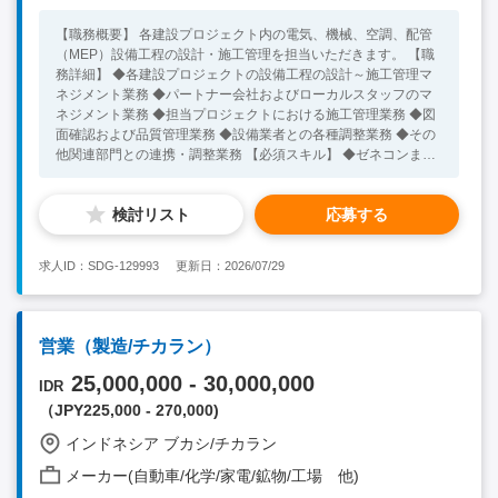
【職務概要】 各建設プロジェクト内の電気、機械、空調、配管
（MEP）設備工程の設計・施工管理を担当いただきます。 【職
務詳細】 ◆各建設プロジェクトの設備工程の設計～施工管理マ
ネジメント業務 ◆パートナー会社およびローカルスタッフのマ
ネジメント業務 ◆担当プロジェクトにおける施工管理業務 ◆図
面確認および品質管理業務 ◆設備業者との各種調整業務 ◆その
他関連部門との連携・調整業務 【必須スキル】 ◆ゼネコンまた
はサブコンにて空調・機械・電気設備施工管理経験8年以上お持
ちの方 ◆１級電気工事施工管理技士 もしくは１級管工事施工管
検討リスト
応募する
理技士をお持ちの方 ◆業務上コミュニケーション可能な英語力
をお持ちの方 【歓迎スキル】 ◆業務上のコミュニケーションが
可能なインドネシア語力をお持ちの方 ◆インドネシアでの設備
求人ID：SDG-129993
更新日：2026/07/29
施工管理業務経験をお持ちの方
営業（製造/チカラン）
25,000,000 - 30,000,000
IDR
（JPY225,000 - 270,000)
インドネシア ブカシ/チカラン
メーカー(自動車/化学/家電/鉱物/工場 他)