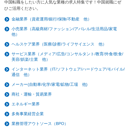
中国転職をしたい方に人気な業種の求人特集です！中国就職にぜ
ひご活用ください。
金融業界（資産運用/銀行/保険/不動産 他）
小売業界（高級商材/ファッション/アパレル/生活用品/家電
他）
ヘルスケア業界（医療/診察/ライフサイエンス 他）
サービス業界（メディア/広告/コンサルタント/教育/外食/飲食/
美容/娯楽/士業 他）
インターネット業界（IT/ソフトウェア/ハードウェア/モバイル/
通信 他）
メーカー(自動車/化学/家電/鉱物/工場 他)
商社・運輸・貿易業界
エネルギー業界
多角事業経営企業
業務管理アウトソース（BPO）