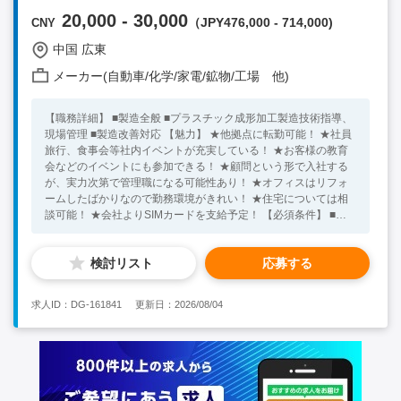
20,000 - 30,000
（JPY476,000 - 714,000)
CNY
中国 広東
メーカー(自動車/化学/家電/鉱物/工場 他)
【職務詳細】 ■製造全般 ■プラスチック成形加工製造技術指導、
現場管理 ■製造改善対応 【魅力】 ★他拠点に転勤可能！ ★社員
旅行、食事会等社内イベントが充実している！ ★お客様の教育
会などのイベントにも参加できる！ ★顧問という形で入社する
が、実力次第で管理職になる可能性あり！ ★オフィスはリフォ
ームしたばかりなので勤務環境がきれい！ ★住宅については相
談可能！ ★会社よりSIMカードを支給予定！ 【必須条件】 ■中
国就労ビザ基準を満たした方 ■樹脂、プラスチック関連の経験あ
り ■成形技術をお持ちの方 ★30代～40代の方が活躍中！ ※キー
検討リスト
応募する
ワード：中国日系企業就職 中国勤務 中国就職支援 無料斡旋
サービス 樹脂・プラスチック 成形技術
求人ID：DG-161841
更新日：2026/08/04