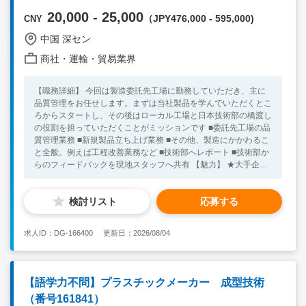
20,000 - 25,000
（JPY476,000 - 595,000)
CNY
中国 深セン
商社・運輸・貿易業界
【職務詳細】 今回は製造委託先工場に勤務していただき、主に
品質管理をお任せします。まずは当社製品を学んでいただくとこ
ろからスタートし、その後はローカル工場と日本技術部の橋渡し
の役割を担っていただくことがミッションです ■委託先工場の品
質管理業務 ■新規製品立ち上げ業務 ■その他、製造にかかわるこ
と全般。例えば工程改善業務など ■技術部へレポート ■技術部か
らのフィードバックを現地スタッフへ共有 【魅力】 ★大手企業
が顧客です！ ★将来は日本採用のキャリアパスもあります！ ★
キャリアの希望をなるべく聞いてくれる社風です！ ★simカード
検討リスト
応募する
支給など福利厚生豊富！ 【必須条件】 ■大卒以上 ・年齢：25
～45歳 ■中国語一般会話レベル以上 ■品質管理経験あり 【求め
る人物像】 ■学習能力が高い、外交的、ローカルスタッフとも積
求人ID：DG-166400
更新日：2026/08/04
極的にコミュニケーションが取れる方 【尚可歓迎条件】 ■理系
専攻の方 ■ゴム業界、OA業界、製造業界での経験者 ★30代～40
代の方が活躍中！ ※キーワード：中国日系企業就職 中国勤
務 中国就職支援 無料斡旋サービス ゴム OA 製造業 技
【語学力不問】プラスチックメーカー 成型技術
術
（番号161841）