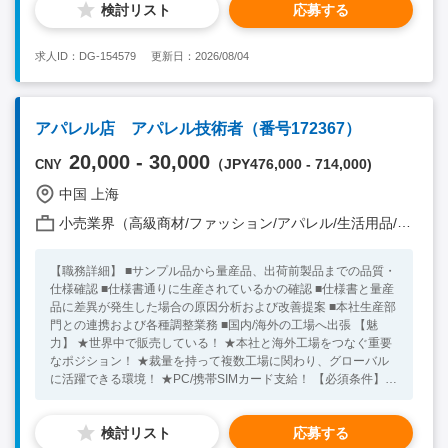
検討リスト
応募する
担！ 【必須条件】 ■中国就労ビザ基準を満たした方 ■中国語準ビ
ジネスレベル ■機械部品、マシニング業界、車部品メーカー業界
経験者 ■8年以上生産管理・工場長経験者 【求める人物像】 ■仕
求人ID：DG-154579
更新日：2026/08/04
事に責任感ある方 ★30代～50代の方が活躍中！ ※キーワード：
中国日系企業就職 中国勤務 中国就職支援 無料斡旋サービ
ス 生産管理・工場長
アパレル店 アパレル技術者（番号172367）
20,000 - 30,000
（JPY476,000 - 714,000)
CNY
中国 上海
小売業界（高級商材/ファッション/アパレル/生活用品/家電 他）
【職務詳細】 ■サンプル品から量産品、出荷前製品までの品質・
仕様確認 ■仕様書通りに生産されているかの確認 ■仕様書と量産
品に差異が発生した場合の原因分析および改善提案 ■本社生産部
門との連携および各種調整業務 ■国内/海外の工場へ出張 【魅
力】 ★世界中で販売している！ ★本社と海外工場をつなぐ重要
なポジション！ ★裁量を持って複数工場に関わり、グローバル
に活躍できる環境！ ★PC/携帯SIMカード支給！ 【必須条件】 ■
大卒 ■中国語日常会話レベル以上 ■アパレル縫製面/加工面での経
験者 ■関連業務経験あり 【求める人物像】 ■当社の理念に共感す
検討リスト
応募する
る方 ■フットワークの軽い方 ■体力がある方 ■一定レベルでPC操