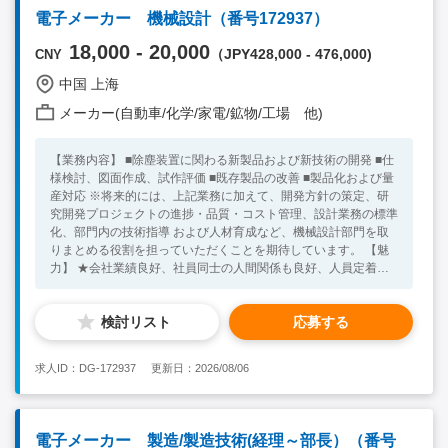
電子メーカー 機械設計（番号172937）
18,000 - 20,000
（JPY428,000 - 476,000)
CNY
中国 上海
メーカー(自動車/化学/家電/鉱物/工場 他)
【業務内容】 ■除塵装置に関わる新製品および新技術の開発 ■仕
様検討、図面作成、試作評価 ■既存製品の改善 ■製品化および量
産対応 ※将来的には、上記業務に加えて、開発方針の策定、研
究開発プロジェクトの進捗・品質・コスト管理、設計業務の標準
化、部門内の技術指導 および人材育成など、機械設計部門を取
りまとめる役割を担っていただくことを期待しています。 【魅
力】 ★会社業績良好、社員同士の人間関係も良好、人員定着率
高い！ ★先輩からのフォローやサポートを受けられやすい環
境！ ★過去現地採用より総経理までなったケースもあり、頑張
検討リスト
応募する
り次第で評価をする会社！ ★チームワークでの実績・取り組
み・結果を重視している！ ★様々な業界において、永遠のテー
マであり未来性のある業界で無くなる事の無い業界！ 【必須条
求人ID：DG-172937
更新日：2026/08/06
件】 ■大卒 ■中国語一般会話レベル ■PCB、FPD、リチウム電
池、金属箔、光学フィルムなどの機械設備設計経験者 【求める
人物像】 ■機械設計の実務経験がある方 ■将来的にマネジメント
を担える方 ■主体性・責任感がある方 ★30代～40代の方が活躍
電子メーカー 製造/製造技術(経理～部長）（番号