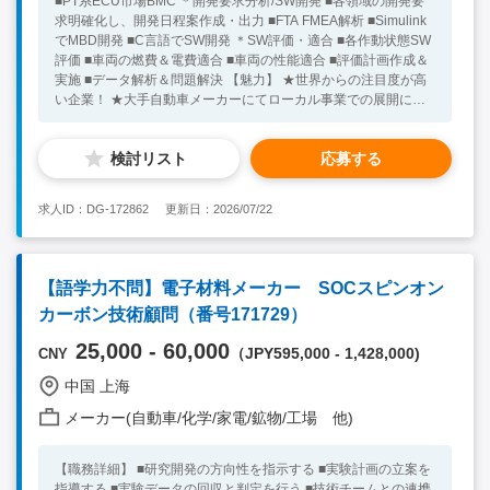
■PT系ECU市場BMC ＊開発要求分析/SW開発 ■各領域の開発要
求明確化し、開発日程案作成・出力 ■FTA FMEA解析 ■Simulink
でMBD開発 ■C言語でSW開発 ＊SW評価・適合 ■各作動状態SW
評価 ■車両の燃費＆電費適合 ■車両の性能適合 ■評価計画作成＆
実施 ■データ解析＆問題解決 【魅力】 ★世界からの注目度が高
い企業！ ★大手自動車メーカーにてローカル事業での展開に携
われる！ ★現地の政府や大学等と緊密に連携し、先端技術の研
究開発をさらに推進している！ ★研修制度が完備！ ★福利厚生
検討リスト
応募する
が充実している！ 【必須条件】 ■大卒 ■自動車業界での経験者
■VCU（車両制御ユニット）のソフトウェア・ハードウェア開発
経験、プロジェクト管理経験、SW評価・適合経験あり
求人ID：DG-172862
更新日：2026/07/22
■Simulinkを用いたMBD開発スキル、C言語によるソフトウェア
開発スキル、FTA・FMEA解析スキルあり 【求める人物像】 ■プ
ロジェクトリーダーまたはそれに相当する経験があり ■組織内外
のメンバーを牽引し活動推進できる方 ★30代～50代の方が活躍
【語学力不問】電子材料メーカー SOCスピンオン
中！ ※キーワード：中国日系企業就職 中国勤務 無料斡旋サ
カーボン技術顧問（番号171729）
ービス
25,000 - 60,000
（JPY595,000 - 1,428,000)
CNY
中国 上海
メーカー(自動車/化学/家電/鉱物/工場 他)
【職務詳細】 ■研究開発の方向性を指示する ■実験計画の立案を
指導する ■実験データの回収と判定を行う ■技術チームとの連携