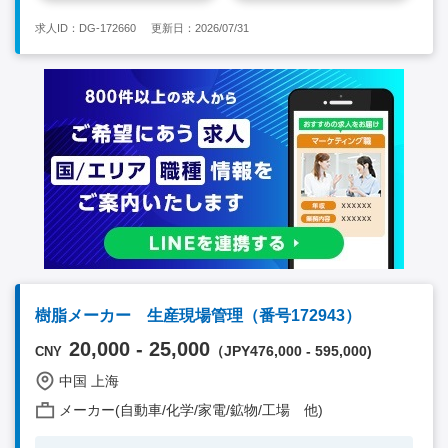
および6S制度の要件を遵守する 【魅力】 ★知的財産権をすべて
求人ID：DG-172660
更新日：2026/07/31
自社で保有！ ★業績が伸びている！ 【必須条件】 ■大卒 ■スチ
レン系樹脂、エマルジョン重合樹脂、コア・シェル型エマルジョ
ン重合などの研究開発および応用に関する実務経験あり ■ 独自
に開発を行い量産に至ったプロジェクト経験があり ■研究開発の
全プロセスを熟知している方 ■コア・シェル型エマルジョン重
合、ラジカル重合、または縮合反応の原理およびプロセス手法に
精通している方 ★30代～50代の方が活躍中！ ※キーワード：中
国日系企業就職 中国勤務 無料斡旋サービス
樹脂メーカー 生産現場管理（番号172943）
20,000 - 25,000
（JPY476,000 - 595,000)
CNY
中国 上海
メーカー(自動車/化学/家電/鉱物/工場 他)