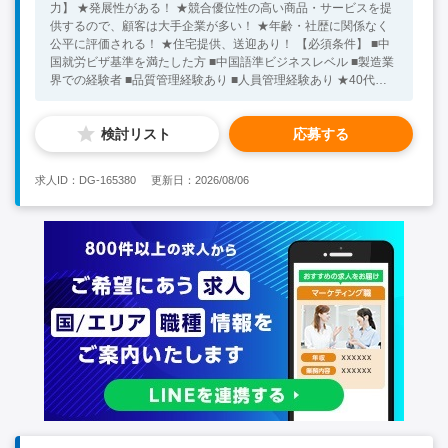
力】 ★発展性がある！ ★競合優位性の高い商品・サービスを提
供するので、顧客は大手企業が多い！ ★年齢・社歴に関係なく
公平に評価される！ ★住宅提供、送迎あり！ 【必須条件】 ■中
国就労ビザ基準を満たした方 ■中国語準ビジネスレベル ■製造業
界での経験者 ■品質管理経験あり ■人員管理経験あり ★40代～
50代の方が活躍中！ ※キーワード：中国日系企業就職 中国勤
務 中国就職支援 無料斡旋サービス 製造業品質管理
検討リスト
応募する
求人ID：DG-165380
更新日：2026/08/06