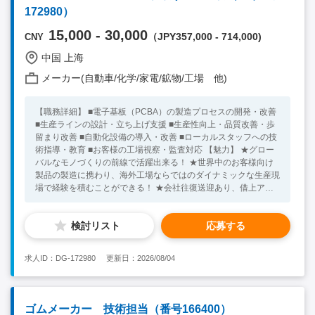
中！ ※キーワード：中国日系企業就職 中国勤務 無料斡旋サ
172980）
ービス
15,000 - 30,000
（JPY357,000 - 714,000)
CNY
中国 上海
メーカー(自動車/化学/家電/鉱物/工場 他)
【職務詳細】 ■電子基板（PCBA）の製造プロセスの開発・改善
■生産ラインの設計・立ち上げ支援 ■生産性向上・品質改善・歩
留まり改善 ■自動化設備の導入・改善 ■ローカルスタッフへの技
術指導・教育 ■お客様の工場視察・監査対応 【魅力】 ★グロー
バルなモノづくりの前線で活躍出来る！ ★世界中のお客様向け
製品の製造に携わり、海外工場ならではのダイナミックな生産現
場で経験を積むことができる！ ★会社往復送迎あり、借上アパ
ート提供！ ★福利厚生完備。安心して勤務できる！ 【必須条
件】 ■大卒 ■中国語もしくは英語ビジネスレベル ■電子基板
検討リスト
応募する
(PCBA)、自動化設備、EMSメーカーなどの経験あり ■製造若し
くは製造技術経験者 【求める人物像】 ■自ら進んで業務に取り
組める方 ■ローカルスタッフと一緒に活動を進めていける方
求人ID：DG-172980
更新日：2026/08/04
【尚可歓迎条件】 ■プロセス構築経験者 ★30代～50代の方が活
躍中！ ※キーワード：中国日系企業就職 中国勤務 無料斡旋
サービス
ゴムメーカー 技術担当（番号166400）