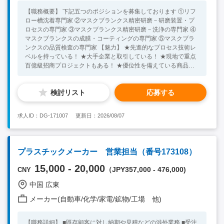
【職務概要】 下記五つのポジションを募集しております ①リフ
ロー槽沈着専門家 ②マスクブランクス精密研磨－研磨装置・プ
ロセスの専門家 ③マスクブランクス精密研磨－洗浄の専門家 ④
マスクブランクスの成膜・コーティングの専門家 ⑤マスクブラ
ンクスの品質検査の専門家 【魅力】 ★先進的なプロセス技術レ
ベルを持っている！ ★大手企業と取引している！ ★現地で重点
百億級招商プロジェクトもある！ ★優位性を備えている商品！
★業績が伸びている！ ★雇用が安定している！ ★社宅提供、帰
国手当支給、その他福利厚生も相談可能！ 【必須条件】 ■大卒
検討リスト
応募する
■8年以上マスクブランクス業界（石英BMS基板の研磨、洗浄、
成膜、レジスト塗布、欠点検査など）での経験あり ⑤について
の条件 ■欠点検査装置を使用して、石英ガラス基板もしくはマス
求人ID：DG-171007
更新日：2026/08/07
クブランクスの欠点評価を実施したことのある方 ■スパッター装
置による薄膜成膜の経験者 ■光学設計（薄膜の層構造の設計）の
経験あり ■学術的な背景あり ★30代～50代の方が活躍中！ ※キ
ーワード：中国日系企業就職 中国勤務 無料斡旋サービス 合
プラスチックメーカー 営業担当（番号173108）
成石英 マスクブランクス
15,000 - 20,000
（JPY357,000 - 476,000)
CNY
中国 広東
メーカー(自動車/化学/家電/鉱物/工場 他)
【職務詳細】 ■既存顧客に対し納期や見積などの渉外業務 ■受注