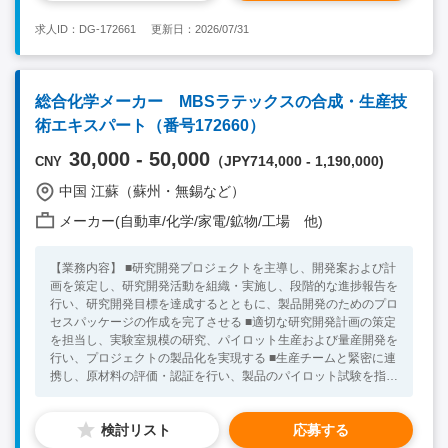
ロセスリスクの予測能力がある方 ■化学工業の安全基準、材料コ
ンプライアンス要件に精通し、粉体の防爆対策及び粉塵の環境対
求人ID：DG-172661
更新日：2026/07/31
応処理プロセスについて理解している方
総合化学メーカー MBSラテックスの合成・生産技
術エキスパート（番号172660）
30,000 - 50,000
（JPY714,000 - 1,190,000)
CNY
中国 江蘇（蘇州・無錫など）
メーカー(自動車/化学/家電/鉱物/工場 他)
【業務内容】 ■研究開発プロジェクトを主導し、開発案および計
画を策定し、研究開発活動を組織・実施し、段階的な進捗報告を
行い、研究開発目標を達成するとともに、製品開発のためのプロ
セスパッケージの作成を完了させる ■適切な研究開発計画の策定
を担当し、実験室規模の研究、パイロット生産および量産開発を
行い、プロジェクトの製品化を実現する ■生産チームと緊密に連
携し、原材料の評価・認証を行い、製品のパイロット試験を指導
する。製品の工業生産プロセスにおける技術的問題を解決する ■
プロジェクトを効果的に組織・管理し、適時にプロジェクトの優
検討リスト
応募する
先順位を調整し、割り当てられた任務を自主的に遂行する ■担当
研究分野における特許の起草および出願を担当する ■会社の安全