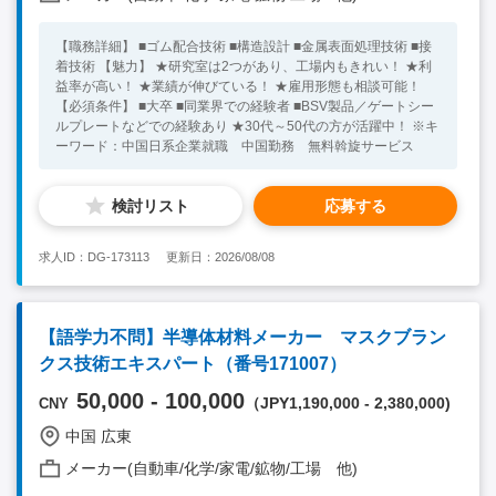
【職務詳細】 ■ゴム配合技術 ■構造設計 ■金属表面処理技術 ■接
着技術 【魅力】 ★研究室は2つがあり、工場内もきれい！ ★利
益率が高い！ ★業績が伸びている！ ★雇用形態も相談可能！
【必須条件】 ■大卒 ■同業界での経験者 ■BSV製品／ゲートシー
ルプレートなどでの経験あり ★30代～50代の方が活躍中！ ※キ
ーワード：中国日系企業就職 中国勤務 無料斡旋サービス
検討リスト
応募する
求人ID：DG-173113
更新日：2026/08/08
【語学力不問】半導体材料メーカー マスクブラン
クス技術エキスパート（番号171007）
50,000 - 100,000
（JPY1,190,000 - 2,380,000)
CNY
中国 広東
メーカー(自動車/化学/家電/鉱物/工場 他)