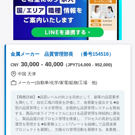
金属メーカー 品質管理部長 （番号154516）
30,000 - 40,000
（JPY714,000 - 952,000)
CNY
中国 天津
メーカー(自動車/化学/家電/鉱物/工場 他)
【職務詳細】 ■品質レベルの向上を目的として、顧客の品質要求
を満たして、自社工場の現状を評価して、改善案を提出する ■金
型の品質管理とトヨタ管理法、全面的な品質管理システムを熟知
する。製品の全ライフサイクルにおける品質管理を持続的に適化
し、製品品質の全プロセス管理を推進し、プロセスの良好な品質
運営を実現する ■各業務ユニット/プレートを組織して品質改善
プロジェクトを展開し、欠陥ゼロ管理活動を展開する。各業務ユ
ニット/プレートの品質コスト率が所定の目標を達成することを