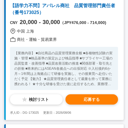
【語学力不問】アパレル商社 品質管理部門責任者
（番号173025）
20,000 - 30,000
（JPY476,000 - 714,000)
CNY
中国 上海
商社・運輸・貿易業界
【業務内容】 ■自社商品の品質管理業務全般 ■各種物性試験の実
施・管理 ■検品基準の策定および検品指導 ■サプライヤー工場の
品質監査・改善指導 ■品質改善活動の推進 ■関係部署・取引先と
の折衝 ■将来的にはASEAN各拠点への出張対応 ※入社後約6か
月～1年間は上海拠点にて研修を実施し、その後東莞へ赴任いた
だく予定 【魅力】 ★品質管理責任者として裁量を持って業務に
携われる！ ★十分な研修を受けた後に赴任するため、業務理解
を深めながらスタートできる！ ★グローバルに活躍できる環
境！ ★業績が伸びている！ 【必須条件】 ■大卒 ■品質管理・品
検討リスト
応募する
質保証・生産管理のいずれかの実務経験あり ■社内・外との調
整・折衝ができるコミュニケーション力がある方 ■営業経験あり
【尚可歓迎条件】 ■繊維・アパレル業界での経験者 ■中国語での
求人ID：DG-173025
更新日：2026/08/06
コミュニケーションが可能な方 ★30代～40代の方が活躍中！ ※
キーワード：中国日系企業就職 中国勤務 無料斡旋サービス