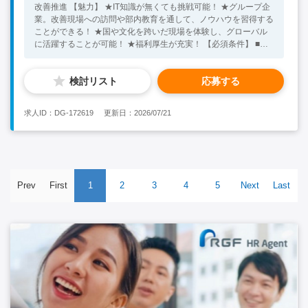
改善推進 【魅力】 ★IT知識が無くても挑戦可能！ ★グループ企
業。改善現場への訪問や部内教育を通して、ノウハウを習得する
ことができる！ ★国や文化を跨いだ現場を体験し、グローバル
に活躍することが可能！ ★福利厚生が充実！ 【必須条件】 ■大
卒 ■中国語ビジネスレベル ■営業、PMなど（顧客との折衝、課
題ヒアリング、提案）の経験あり 【求める人物像】 ■顧客と社
検討リスト
応募する
内を繋ぐコーディネート能力、調整力、課題解決への姿勢 【尚
可歓迎条件】 ■自動車業界経験優先 ★30代の方が活躍中！ ※キ
ーワード：中国日系企業就職 中国勤務 無料斡旋サービス
求人ID：DG-172619
更新日：2026/07/21
Prev
First
1
2
3
4
5
Next
Last