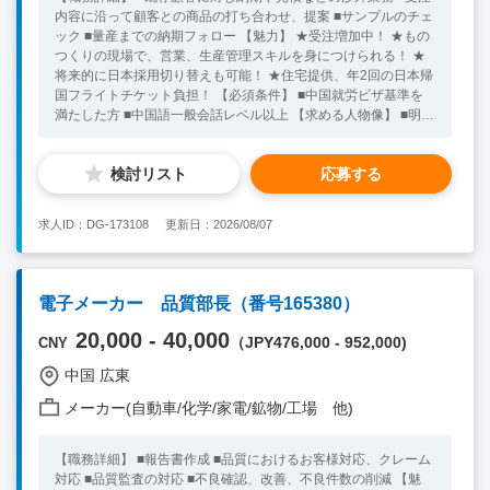
内容に沿って顧客との商品の打ち合わせ、提案 ■サンプルのチェ
ック ■量産までの納期フォロー 【魅力】 ★受注増加中！ ★もの
つくりの現場で、営業、生産管理スキルを身につけられる！ ★
将来的に日本採用切り替えも可能！ ★住宅提供、年2回の日本帰
国フライトチケット負担！ 【必須条件】 ■中国就労ビザ基準を
満たした方 ■中国語一般会話レベル以上 【求める人物像】 ■明る
くハキハキしている方 【尚可歓迎条件】 ■生産管理が分かる方
★30代の方が活躍中！ ※キーワード：中国日系企業就職 中国
検討リスト
応募する
勤務 無料斡旋サービス
求人ID：DG-173108
更新日：2026/08/07
電子メーカー 品質部長（番号165380）
20,000 - 40,000
（JPY476,000 - 952,000)
CNY
中国 広東
メーカー(自動車/化学/家電/鉱物/工場 他)
【職務詳細】 ■報告書作成 ■品質におけるお客様対応、クレーム
対応 ■品質監査の対応 ■不良確認、改善、不良件数の削減 【魅