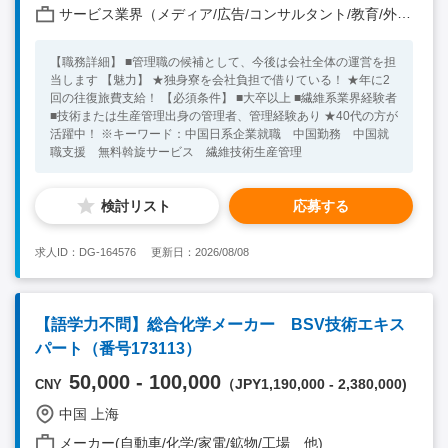
サービス業界（メディア/広告/コンサルタント/教育/外食/飲食/美容/娯楽/士業 他）
【職務詳細】 ■管理職の候補として、今後は会社全体の運営を担
当します 【魅力】 ★独身寮を会社負担で借りている！ ★年に2
回の往復旅費支給！ 【必須条件】 ■大卒以上 ■繊維系業界経験者
■技術または生産管理出身の管理者、管理経験あり ★40代の方が
活躍中！ ※キーワード：中国日系企業就職 中国勤務 中国就
職支援 無料斡旋サービス 繊維技術生産管理
検討リスト
応募する
求人ID：DG-164576
更新日：2026/08/08
【語学力不問】総合化学メーカー BSV技術エキス
パート（番号173113）
50,000 - 100,000
（JPY1,190,000 - 2,380,000)
CNY
中国 上海
メーカー(自動車/化学/家電/鉱物/工場 他)