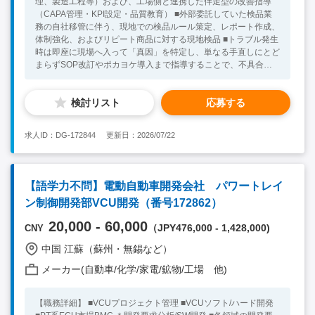
理、製造工程等）および、工場側と連携した伴走型の改善指導
（CAPA管理・KPI設定・品質教育） ■外部委託していた検品業
務の自社移管に伴う、現地での検品ルール策定、レポート作成、
体制強化、およびリピート商品に対する現地検品 ■トラブル発生
時は即座に現場へ入って「真因」を特定し、単なる手直しにとど
まらずSOP改訂やポカヨケ導入まで指導することで、不具合を
再発させない工程改善業務 ■審査報告書や改善進捗レポートの作
成、月次オンライン定例会での課題プレゼン、および品質基準変
検討リスト
応募する
更に合わせた現地チェックリストのローカライズ 【魅力】 ★大
手企業出資により設立されて上場企業！ ★今後はさらに組織を
拡大し、非常にやりがいの大きい環境！ ★業績が安定してい
求人ID：DG-172844
更新日：2026/07/22
る！ ★年1回の帰国費用は会社負担！ ★懇親会補助あり！ 【必
須条件】 ■大卒 ■中国語日常会話レベル以上 ■5年以上第三者検
査機関、または製造業・商社での「工場品質監査（オーディッ
ト）」および「品質改善指導（CAPA管理）」の実務経験あり ■
【語学力不問】電動自動車開発会社 パワートレイ
金属加工品、電気・電子製品、樹脂成形品などの工業製品・資材
ン制御開発部VCU開発（番号172862）
において、複数のカテゴリーを扱った経験あり ★30代～40代の
方が活躍中！ ※キーワード：中国日系企業就職 中国勤務 無
20,000 - 60,000
（JPY476,000 - 1,428,000)
CNY
料斡旋サービス
中国 江蘇（蘇州・無錫など）
メーカー(自動車/化学/家電/鉱物/工場 他)
【職務詳細】 ■VCUプロジェクト管理 ■VCUソフト/ハード開発