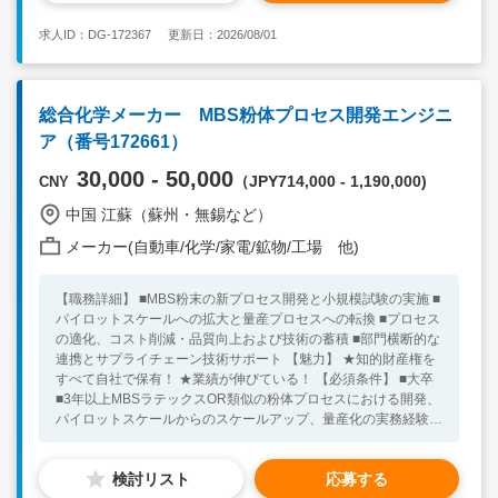
作が出来る方 【尚可歓迎条件】 ■中国語準ビジネスレベル以上 ■
子供服経験がある方 ★30代～40代の方が活躍中！ ※キーワー
求人ID：DG-172367
更新日：2026/08/01
ド：中国日系企業就職 中国勤務 無料斡旋サービス
総合化学メーカー MBS粉体プロセス開発エンジニ
ア（番号172661）
30,000 - 50,000
（JPY714,000 - 1,190,000)
CNY
中国 江蘇（蘇州・無錫など）
メーカー(自動車/化学/家電/鉱物/工場 他)
【職務詳細】 ■MBS粉末の新プロセス開発と小規模試験の実施 ■
パイロットスケールへの拡大と量産プロセスへの転換 ■プロセス
の適化、コスト削減・品質向上および技術の蓄積 ■部門横断的な
連携とサプライチェーン技術サポート 【魅力】 ★知的財産権を
すべて自社で保有！ ★業績が伸びている！ 【必須条件】 ■大卒
■3年以上MBSラテックスOR類似の粉体プロセスにおける開発、
パイロットスケールからのスケールアップ、量産化の実務経験あ
り ■新規製品をゼロから量産化まで導いた実績あり ■独自にデー
タを解析してプロセス上の問題を特定できる方 ■データフィッテ
検討リスト
応募する
ィング、プロセスフロー図の作成に精通し、物質収支計算及びプ