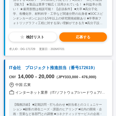
【魅力】 ★製品は業界で幅広く活用されている！ ★利益率が高
い！ ★雇用形態は相談可能！ 【必須条件】 ■大卒 ■高分子化
学、有機化学、材料科学・工学など関連分野の出身者 ■SOCスピ
ンオンカーボンにおける5年以上の研究開発経験あり ■半導体フ
ォトリソグラフィ工程に対する深い理解ができる方 ■高分子設
計・合成の知識あり ■材料特性の制御能力あり ■SOC材料の評価
手法に精通している方 【尚可歓迎条件】 ■試作からパイロッ
検討リスト
応募する
ト、量産までの移行経験がある方 ■先端ノード（14nm以下）に
おけるSOC材料開発に直接関与した経験者 ※キーワード：中国
日系企業就職 中国勤務 無料斡旋サービス
求人ID：DG-171729
更新日：2026/07/21
IT会社 プロジェクト推進担当（番号172619）
14,000 - 20,000
（JPY333,000 - 476,000)
CNY
中国 広東
インターネット業界（IT/ソフトウェア/ハードウェア/モバイル/通信 他）
【職務詳細】 ■定期訪問・打ち合わせ ■担当者とのコミュニケー
ション ■顧客の潜在ニーズ・課題のヒアリング ■社内の開発・企
画・営業など各部門との調整 ■コネクティッドサービスの企画・