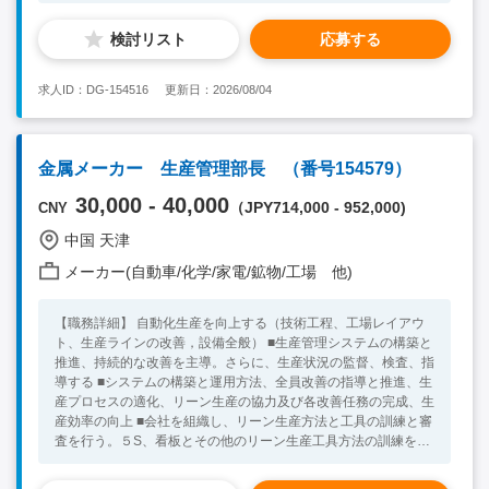
確保する ■品質工具の訓練、実施及び改善 【魅力】 ★年四回帰
検討リスト
応募する
省交通費は会社負担！ ★無料食堂・送迎車あり、住宅は会社負
担！ 【必須条件】 ■中国就労ビザ基準を満たした方 ■中国語準ビ
ジネスレベル以上 ■機械部品、マシニング業界、車部品メーカー
求人ID：DG-154516
更新日：2026/08/04
業界経験者 ■8年以上品質管理経験あり ■品質管理システムを熟
知する 【求める人物像】 ■責任感のある方 ■協調性のある方
★30代～60代の方が活躍中！ ※キーワード：中国日系企業就
職 中国勤務 中国就職支援 無料斡旋サービス 品質管理
金属メーカー 生産管理部長 （番号154579）
30,000 - 40,000
（JPY714,000 - 952,000)
CNY
中国 天津
メーカー(自動車/化学/家電/鉱物/工場 他)
【職務詳細】 自動化生産を向上する（技術工程、工場レイアウ
ト、生産ラインの改善，設備全般） ■生産管理システムの構築と
推進、持続的な改善を主導。さらに、生産状況の監督、検査、指
導する ■システムの構築と運用方法、全員改善の指導と推進、生
産プロセスの適化、リーン生産の協力及び各改善任務の完成、生
産効率の向上 ■会社を組織し、リーン生産方法と工具の訓練と審
査を行う。５S、看板とその他のリーン生産工具方法の訓練を実
施し、目視化管理と標準化の推進を行う 【魅力】 ★年四回帰省
交通費は会社負担！ ★無料食堂・送迎車あり、住宅は会社負