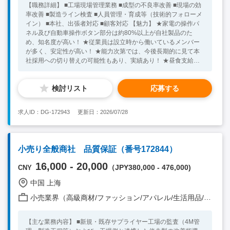
【職務詳細】 ■工場現場管理業務 ■成型の不良率改善 ■現場の効
率改善 ■製造ライン検査 ■人員管理・育成等（技術的フォローメ
イン） ■本社、出張者対応 ■顧客対応 【魅力】 ★家電の操作パ
ネル及び自動車操作ボタン部分は約80%以上が自社製品のた
め、知名度が高い！ ★従業員は設立時から働いているメンバー
が多く、安定性が高い！ ★能力次第では、今後長期的に見て本
社採用への切り替えの可能性もあり、実績あり！ ★昼食支給！
【必須条件】 ■中国就労ビザ基準を満たした方 ■中国語一般会話
レベル ■自動車/電子部品/家電等の製造業界での経験者 ■工場で
検討リスト
応募する
の生産現場管理経験あり 【求める人物像】 ■現地で長期キャ
リアを築きたい方 ■コミュニケーション能力の高い方 ★30代～
50代の方が活躍中！ ※キーワード：中国日系企業就職 中国勤
求人ID：DG-172943
更新日：2026/07/28
務 無料斡旋サービス
小売り全般商社 品質保証（番号172844）
16,000 - 20,000
（JPY380,000 - 476,000)
CNY
中国 上海
小売業界（高級商材/ファッション/アパレル/生活用品/家電 他）
【主な業務内容】 ■新規・既存サプライヤー工場の監査（4M管