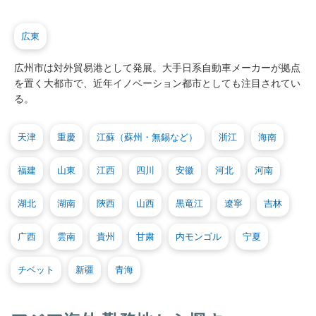
広東
広州市は対外貿易港として発展。大手日系自動車メーカーが拠点
を置く大都市で、近年イノベーション都市としても注目されてい
る。
天津
重慶
江蘇（蘇州・無錫など）
浙江
海南
福建
山東
江西
四川
安徽
河北
河南
湖北
湖南
陝西
山西
黒竜江
遼寧
吉林
广西
雲南
貴州
甘粛
内モンゴル
宁夏
チベット
新疆
青海