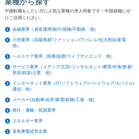
業種から探す
中国転職をしたい方に人気な業種の求人特集です！中国就職にぜ
ひご活用ください。
金融業界（資産運用/銀行/保険/不動産 他）
小売業界（高級商材/ファッション/アパレル/生活用品/家電
他）
ヘルスケア業界（医療/診察/ライフサイエンス 他）
サービス業界（メディア/広告/コンサルタント/教育/外食/飲食/
美容/娯楽/士業 他）
インターネット業界（IT/ソフトウェア/ハードウェア/モバイル/
通信 他）
メーカー(自動車/化学/家電/鉱物/工場 他)
商社・運輸・貿易業界
エネルギー業界
多角事業経営企業