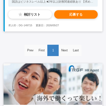
国語はビジネスレベル以上 ■2年以上財務関連経験あり 【求める
人物像】 ■コミュニケーション能力が高い方 ■数字に強く、論理
的思考ができる方 ★20代の方が活躍中！ ※キーワード：中国日
検討リスト
応募する
系企業就職 中国勤務 中国就職支援 無料斡旋サービス 財務
経理 会計 総務
求人ID：DG-149715
更新日：2026/05/27
Prev
First
1
Next
Last