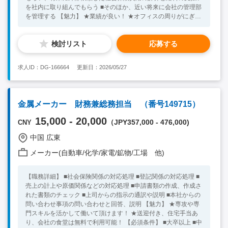
を社内に取り組んでもらう ■そのほか、近い将来に会社の管理部
を管理する 【魅力】 ★業績が良い！ ★オフィスの周りがにぎや
かで、通勤が便利！ ★社員が明るく、楽しく、元気に働くこと
ができる！ ★各種福利厚生制度が充実！ 【必須条件】 ■大卒以
検討リスト
応募する
上 ■中国語準ビジネスレベル ■経理部と総務部の管理職を経験し
た方 ■PCにおけるOFFICEソフトを熟練に使用できる方 ★30代
～40代の方が活躍中！ ※キーワード：中国日系企業就職 中国
求人ID：DG-166664
更新日：2026/05/27
勤務 中国就職支援 無料斡旋サービス 経理総務管理職
金属メーカー 財務兼総務担当 （番号149715）
15,000 - 20,000
（JPY357,000 - 476,000)
CNY
中国 広東
メーカー(自動車/化学/家電/鉱物/工場 他)
【職務詳細】 ■社会保険関係の対応処理 ■登記関係の対応処理 ■
売上の計上や原価関係などの対応処理 ■申請書類の作成、作成さ
れた書類のチェック ■上司からの指示の通訳や説明 ■本社からの
問い合わせ事項の問い合わせと回答、説明 【魅力】 ★専攻や専
門スキルを活かして働いて頂けます！ ★送迎付き、住宅手当あ
り、会社の食堂は無料で利用可能！ 【必須条件】 ■大卒以上 ■中