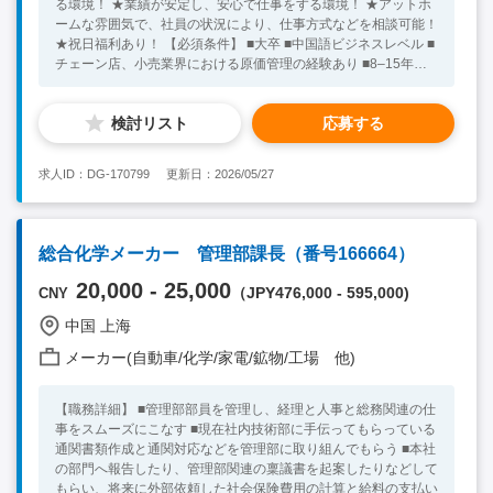
る環境！ ★業績が安定し、安心で仕事をする環境！ ★アットホ
ームな雰囲気で、社員の状況により、仕事方式などを相談可能！
★祝日福利あり！ 【必須条件】 ■大卒 ■中国語ビジネスレベル ■
チェーン店、小売業界における原価管理の経験あり ■8–15年の
在庫/原価計算、棚卸制度、損耗と廃棄、店舗/倉庫複数拠点での
原価計算の経験あり ■チーム管理経験あり ■クロスボーダーグル
検討リスト
応募する
ープ連結決算の実務経験あり ■Excel、ERPとWMS/OMSのイン
ターフェース理解できる方 ■SOP/プロジェクト管理能力あり
★30代～40代の方が活躍中！ ※キーワード：中国日系企業就
求人ID：DG-170799
更新日：2026/05/27
職 中国勤務 無料斡旋サービス
総合化学メーカー 管理部課長（番号166664）
20,000 - 25,000
（JPY476,000 - 595,000)
CNY
中国 上海
メーカー(自動車/化学/家電/鉱物/工場 他)
【職務詳細】 ■管理部部員を管理し、経理と人事と総務関連の仕
事をスムーズにこなす ■現在社内技術部に手伝ってもらっている
通関書類作成と通関対応などを管理部に取り組んでもらう ■本社
の部門へ報告したり、管理部関連の稟議書を起案したりなどして
もらい、将来に外部依頼した社会保険費用の計算と給料の支払い