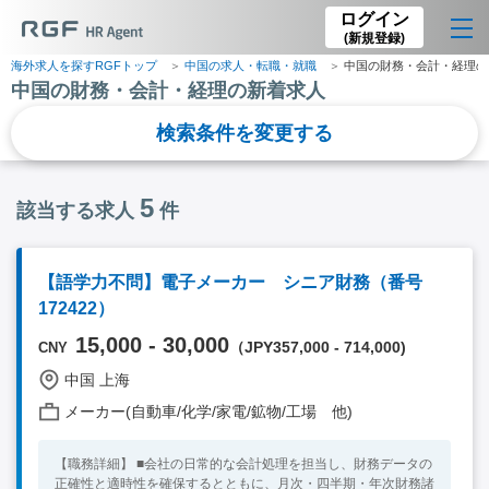
ログイン
(新規登録)
海外求人を探すRGFトップ
中国の求人・転職・就職
中国の財務・会計・経理の
中国の財務・会計・経理の新着求人
検索条件を変更する
5
該当する求人
件
【語学力不問】電子メーカー シニア財務（番号
172422）
15,000 - 30,000
（JPY357,000 - 714,000)
CNY
中国 上海
メーカー(自動車/化学/家電/鉱物/工場 他)
【職務詳細】 ■会社の日常的な会計処理を担当し、財務データの
正確性と適時性を確保するとともに、月次・四半期・年次財務諸