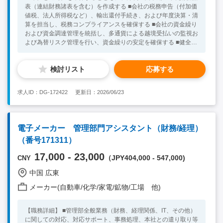
表（連結財務諸表を含む）を作成する ■会社の税務申告（付加価
値税、法人所得税など）、輸出還付手続き、および年度決算・清
算を担当し、税務コンプライアンスを確保する ■会社の資金繰り
および資金調達管理を統括し、多通貨による越境受払いの監視お
よび為替リスク管理を行い、資金繰りの安定を確保する ■健全な
財務管理制度および内部統制体制を構築・整備し、内部・外部監
査（年次監査、税務監査などを含む）に対応し、財務リスクを防
検討リスト
応募する
止する 【魅力】 ★市场占有率が高い！ ★利益率が高い！ ★業績
が安定している！ ★食堂付き、社員旅行・健康診断あり！ ★住
宅手当は相談可能！ 【必須条件】 ■大卒 ■会計管理全般、税務申
求人ID：DG-172422
更新日：2026/06/23
告、資金管理、および内部統制監査の経験あり ■ 付加価値税、
法人所得税などの税務申告手続きに精通している方 ■ 輸出還付
手続きおよび年度決算・清算について理解している方 ■連結財務
諸表の作成能力あり ■ 資金調達および為替リスク管理に精通し
電子メーカー 管理部門アシスタント（財務/経理）
ている方 ■ 内部統制システムの構築および内部・外部監査との
（番号171311）
連携について理解している方 ★30代～40代の方が活躍中！ ※キ
ーワード：中国日系企業就職 中国勤務 無料斡旋サービス
17,000 - 23,000
（JPY404,000 - 547,000)
CNY
中国 広東
メーカー(自動車/化学/家電/鉱物/工場 他)
【職務詳細】 ■管理部全般業務（財務、経理関係、IT、その他）
に関しての対応、対応サポート、事務処理、本社との遣り取り等