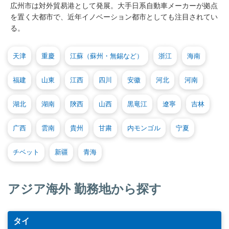
広州市は対外貿易港として発展。大手日系自動車メーカーが拠点
を置く大都市で、近年イノベーション都市としても注目されてい
る。
天津
重慶
江蘇（蘇州・無錫など）
浙江
海南
福建
山東
江西
四川
安徽
河北
河南
湖北
湖南
陝西
山西
黒竜江
遼寧
吉林
广西
雲南
貴州
甘粛
内モンゴル
宁夏
チベット
新疆
青海
アジア海外 勤務地から探す
タイ