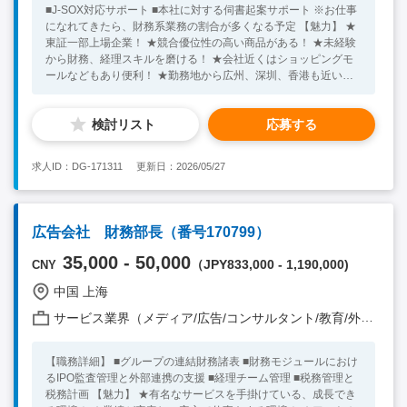
■J-SOX対応サポート ■本社に対する伺書起案サポート ※お仕事
になれてきたら、財務系業務の割合が多くなる予定 【魅力】 ★
東証一部上場企業！ ★競合優位性の高い商品がある！ ★未経験
から財務、経理スキルを磨ける！ ★会社近くはショッピングモ
ールなどもあり便利！ ★勤務地から広州、深圳、香港も近い！
★SIMカード支給、住宅提供、食堂あり、出・退勤時は車送迎あ
り！ ★年に1回一時帰国費用負担（エコノミークラス）！ 【必
検討リスト
応募する
須条件】 ■大卒 ■中国語一般会話レベル ■財務・経理/事務・総務/
その他のアシスタント業務の経験あり 【求める人物像】 ■コツ
コツと真面目に仕事を頑張れる方 【尚可歓迎条件】 ■日商簿記2
求人ID：DG-171311
更新日：2026/05/27
級/３級をお持ちの方 ★20代～30代の方が活躍中！ ※キーワー
ド：中国日系企業就職 中国勤務 無料斡旋サービス
広告会社 財務部長（番号170799）
35,000 - 50,000
（JPY833,000 - 1,190,000)
CNY
中国 上海
サービス業界（メディア/広告/コンサルタント/教育/外食/飲食/美容/娯楽/士業 他）
【職務詳細】 ■グループの連結財務諸表 ■財務モジュールにおけ
るIPO監査管理と外部連携の支援 ■経理チーム管理 ■税務管理と
税務計画 【魅力】 ★有名なサービスを手掛けている、成長でき