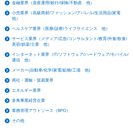
金融業界（資産運用/銀行/保険/不動産 他）
小売業界（高級商材/ファッション/アパレル/生活用品/家電
他）
ヘルスケア業界（医療/診察/ライフサイエンス 他）
サービス業界（メディア/広告/コンサルタント/教育/外食/飲食/
美容/娯楽/士業 他）
インターネット業界（IT/ソフトウェア/ハードウェア/モバイル/
通信 他）
メーカー(自動車/化学/家電/鉱物/工場 他)
商社・運輸・貿易業界
エネルギー業界
多角事業経営企業
業務管理アウトソース（BPO）
その他