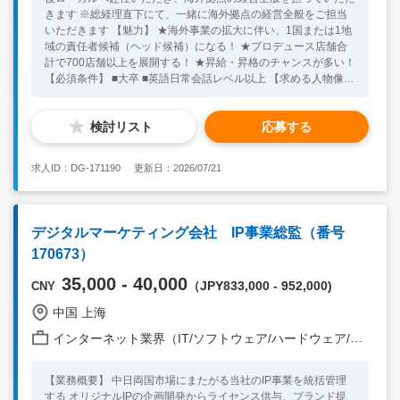
きます ※総経理直下にて、一緒に海外拠点の経営全般をご担当
いただきます 【魅力】 ★海外事業の拡大に伴い、1国または1地
域の責任者候補（ヘッド候補）になる！ ★プロデュース店舗合
計で700店舗以上を展開する！ ★昇給・昇格のチャンスが多い！
【必須条件】 ■大卒 ■英語日常会話レベル以上 【求める人物像】
■高いバイタリティをお持ちの方 ■主体的に課題を捉え、推進で
きる方 ■周囲を巻き込みながら物事を進められる方 ■飲食、特に
検討リスト
応募する
ラーメンがお好きな方 【尚可歓迎条件】 ■中国語できる方 ■飲食
業（外食・店舗ビジネス）に関する経験あり ■幅広いビジネス経
験あり ★20代～30代の方が活躍中！ ※キーワード：中国日系企
求人ID：DG-171190
更新日：2026/07/21
業就職 中国勤務 無料斡旋サービス
デジタルマーケティング会社 IP事業総監（番号
170673）
35,000 - 40,000
（JPY833,000 - 952,000)
CNY
中国 上海
インターネット業界（IT/ソフトウェア/ハードウェア/モバイル/通信 他）
【業務概要】 中日両国市場にまたがる当社のIP事業を統括管理
する オリジナルIPの企画開発からライセンス供与、ブランド提