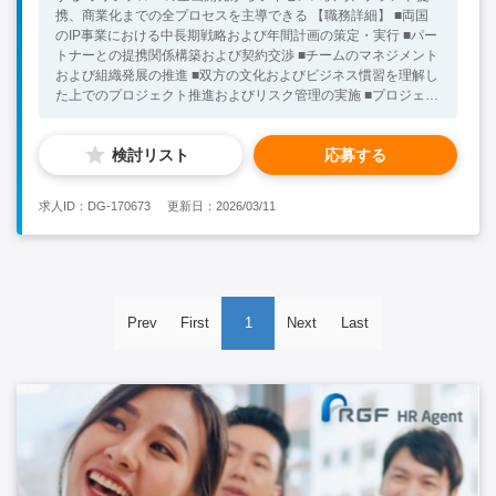
携、商業化までの全プロセスを主導できる 【職務詳細】 ■両国
のIP事業における中長期戦略および年間計画の策定・実行 ■パー
トナーとの提携関係構築および契約交渉 ■チームのマネジメント
および組織発展の推進 ■双方の文化およびビジネス慣習を理解し
た上でのプロジェクト推進およびリスク管理の実施 ■プロジェク
ト収益管理、予算管理およびKPI設計 ■双方の管理職への業務報
告 ■オリジナルIPの企画・開発管理 【魅力】 ★有名企業からの
検討リスト
応募する
信頼を得ている！ ★多国籍社員がいて、様々の文化を尊重す
る！ ★自由な発想も発揮できる、オープンな仕事環境！ ★競合
優位性の高いサービス！ ★オフィスが綺麗！ ★日本勤務も相談
求人ID：DG-170673
更新日：2026/03/11
可能！ ★teambuilding&社団活動などがあり！ 【必須条件】 ■大
卒 ■中国語ビジネスレベル ■5年以上IP、ブランド、コンテン
ツ、エンターテインメント、ゲーム等の業界での経験あり ■チー
ムマネジメント経験あり ■市場業務開発またはブランド運営経験
あり ■異文化環境下での調整能力、リーダーシップ及び企画推進
力あり 【尚可歓迎条件】 ■オリジナルIPまたはブランド構築の経
Prev
First
1
Next
Last
験あり ■国際ライセンス契約の実績あり ■クリエイティブ産業の
人脈ネットワークと業界洞察力を持つ方 ★30代の方が活躍中！