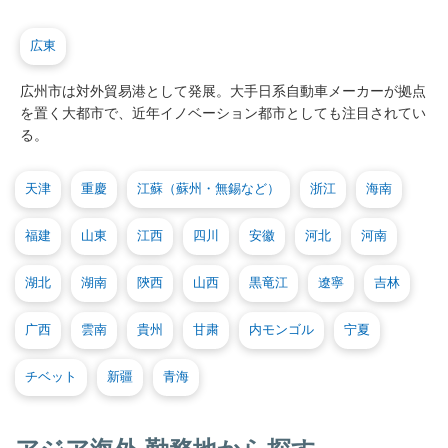
広東
広州市は対外貿易港として発展。大手日系自動車メーカーが拠点
を置く大都市で、近年イノベーション都市としても注目されてい
る。
天津
重慶
江蘇（蘇州・無錫など）
浙江
海南
福建
山東
江西
四川
安徽
河北
河南
湖北
湖南
陝西
山西
黒竜江
遼寧
吉林
广西
雲南
貴州
甘粛
内モンゴル
宁夏
チベット
新疆
青海