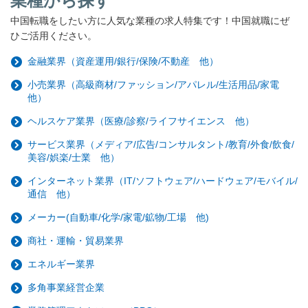
業種から探す
中国転職をしたい方に人気な業種の求人特集です！中国就職にぜ
ひご活用ください。
金融業界（資産運用/銀行/保険/不動産 他）
小売業界（高級商材/ファッション/アパレル/生活用品/家電
他）
ヘルスケア業界（医療/診察/ライフサイエンス 他）
サービス業界（メディア/広告/コンサルタント/教育/外食/飲食/
美容/娯楽/士業 他）
インターネット業界（IT/ソフトウェア/ハードウェア/モバイル/
通信 他）
メーカー(自動車/化学/家電/鉱物/工場 他)
商社・運輸・貿易業界
エネルギー業界
多角事業経営企業