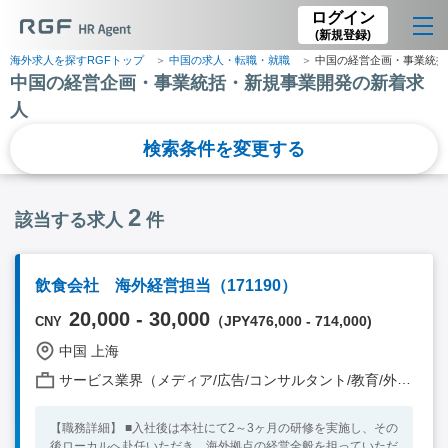
ログイン
(新規登録)
海外求人を探すRGFトップ
中国の求人・転職・就職
中国の経営企画・事業統括
中国の経営企画・事業統括・新規事業開発の新着求
人
検索条件を変更する
2
該当する求人
件
飲食会社 海外経営担当（171190）
20,000 - 30,000
（JPY476,000 - 714,000)
CNY
中国 上海
サービス業界（メディア/広告/コンサルタント/教育/外食/飲食/美容/娯楽/士業 他）
【職務詳細】 ■入社後は本社にて2～3ヶ月の研修を実施し、その
後ローカルへ赴任いただき、海外拠点の経営全般を担っていただ