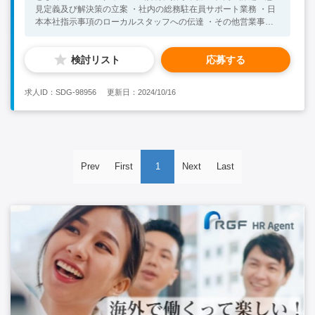
見定義及び解決策の立案 ・社内の総務駐在員サポート業務 ・日
本本社指示事項のローカルスタッフへの伝達 ・その他営業事務
サポート等（ご本人様のご希望とご活躍状況に応じて） などの
携わっていただきます。また、仕事のできる方には能力に見合っ
検討リスト
応募する
たチャンスを提供できればと思いますので、ぜひ一緒に頑張りま
しょう。 <Necessary Skill / Experience > ・英会話 ビジネスレ
ベル以上をお持ちの方 ・エクセル、パワーポイントが問題なく
求人ID：SDG-98956
更新日：2024/10/16
扱える方 ・インドで２年以上継続して働く意思をお持ちの方
<Preferable Skill / Experience> ・海外での就業経験、または長
期滞在経験 ・製造業での就業経験をお持ちの方（生産管理、品
質管理等） ・インドへの渡航経験をお持ちの方
Prev
First
1
Next
Last