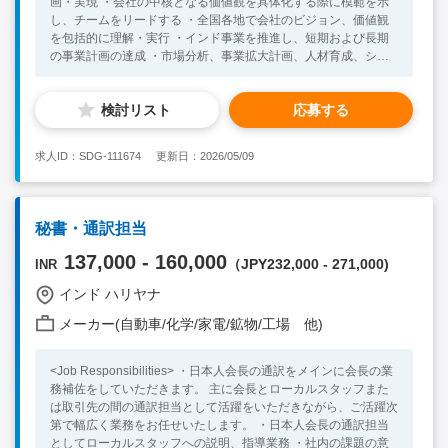
画・実現 ・会社の中核となる価値観を具体化する際に模範を示
し、チームをリードする ・全国各地で会社のビジョン、価値観
を包括的に理解・実行 ・インド事業を推進し、短期および長期
の事業計画の達成 ・市場分析、事業拡大計画、人材育成、シス
テム・技術強化、短中長期的な財務計画を含む事業戦略の策定、
取締役会との調整や計画の実行 ＜バックオフィス管理＞ ・調
検討リスト
応募する
達、管理、人事などのバックオフィス機能の管理 ・日本本社へ
のレポーティング ・運用プロセスの見直し、改善をしながら効
率性や有効性の向上へ繋げる ＜店舗品質管理／人材育成＞ ・最
求人ID：SDG-111674
更新日：2026/05/09
高の品質基準を維持し、運用上の課題への対処 ・社内コミュニ
ケーションを円滑にするための工夫 ＜ ゲストエクスペリエンス
／マーケティング＞ ・料理の品質、サービス、全体的な雰囲気
を重視した日々の改善活動 ・ゲストのフィードバック収集およ
秘書・通訳担当
び分析 ・サービスを継続的に向上させ、地域の好みに合わせた
調整 ・認知拡大のためのマーケティング 【必須要件】 ・ビジネ
137,000 - 160,000
（JPY232,000 - 271,000)
INR
スレベルの英語力 ・新規事業立ち上げ経験 ・バックオフィス管
理経験（調達、人事、法務会計など） ・インドでの事業拡大と
インド ハリヤナ
いうミッションへのチャレンジ意欲の高い方 ・インド人と良好
メーカー(自動車/化学/家電/鉱物/工場 他)
な関係性を築けるコミュニケーション能力の高い方 【歓迎要
件】 ・インドでの就業経験 ・飲食業界での管理職としての経験
・食品業界での経験 ・責任ある役割で新規事業立ち上げに携わ
<Job Responsibilities> ・日本人会長の通訳をメインに会長の業
った経験のある方
務補佐をしていただきます。 主に会長とローカルスタッフまた
は取引先の間の通訳担当として活躍をいただきながら、ご活躍次
第で幅広く業務をお任せいたします。 ・日本人会長の通訳担当
としてローカルスタッフへの説明、指導業務 ・社内の課題の意