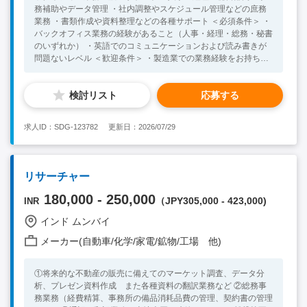
務補助やデータ管理 ・社内調整やスケジュール管理などの庶務
業務 ・書類作成や資料整理などの各種サポート ＜必須条件＞ ・
バックオフィス業務の経験があること（人事・経理・総務・秘書
のいずれか） ・英語でのコミュニケーションおよび読み書きが
問題ないレベル ＜歓迎条件＞ ・製造業での業務経験をお持ちの
方（自動車業界経験者は尚可） ・インドへの渡航経験がある方
検討リスト
応募する
求人ID：SDG-123782
更新日：2026/07/29
リサーチャー
180,000 - 250,000
（JPY305,000 - 423,000)
INR
インド ムンバイ
メーカー(自動車/化学/家電/鉱物/工場 他)
①将来的な不動産の販売に備えてのマーケット調査、データ分
析、プレゼン資料作成 また各種資料の翻訳業務など ②総務事
務業務（経費精算、事務所の備品消耗品費の管理、契約書の管理