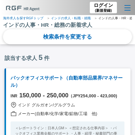
ログイン
(新規登録)
海外求人を探すRGFトップ
インドの求人・転職・就職
インドの人事・HR・総
インドの人事・HR・総務の新着求人
検索条件を変更する
5
該当する求人
件
バックオフィスサポート（自動車部品業界/マネサー
ル）
150,000 - 250,000
（JPY254,000 - 423,000)
INR
インド グルガオン/グルグラム
メーカー(自動車/化学/家電/鉱物/工場 他)
＜レポートライン：日本人GM＞ ＜想定される仕事内容＞ ・バ
ックオフィス業務全般のサポート ・人事・経理・秘書部門の事