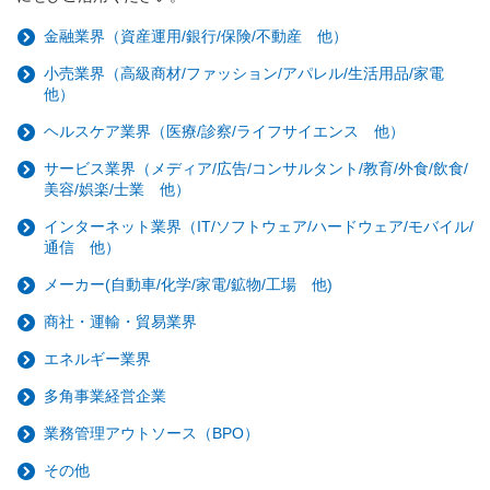
金融業界（資産運用/銀行/保険/不動産 他）
小売業界（高級商材/ファッション/アパレル/生活用品/家電
他）
ヘルスケア業界（医療/診察/ライフサイエンス 他）
サービス業界（メディア/広告/コンサルタント/教育/外食/飲食/
美容/娯楽/士業 他）
インターネット業界（IT/ソフトウェア/ハードウェア/モバイル/
通信 他）
メーカー(自動車/化学/家電/鉱物/工場 他)
商社・運輸・貿易業界
エネルギー業界
多角事業経営企業
業務管理アウトソース（BPO）
その他