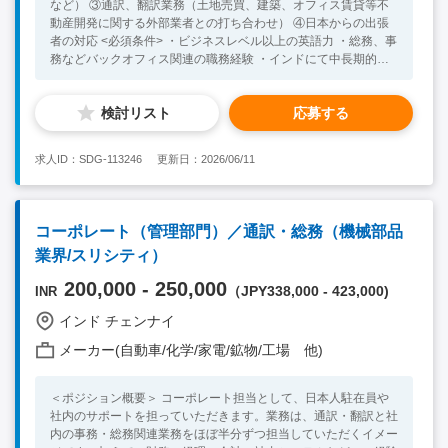
など） ③通訳、翻訳業務（土地売買、建築、オフィス賃貸等不
動産開発に関する外部業者との打ち合わせ） ④日本からの出張
者の対応 <必須条件> ・ビジネスレベル以上の英語力 ・総務、事
務などバックオフィス関連の職務経験 ・インドにて中長期的に
働く意欲のある方 <歓迎条件> ・不動産業界での勤務経験 ・会計
やFinanceに関する知識、経験
検討リスト
応募する
求人ID：SDG-113246
更新日：2026/06/11
コーポレート（管理部門）／通訳・総務（機械部品
業界/スリシティ）
200,000 - 250,000
（JPY338,000 - 423,000)
INR
インド チェンナイ
メーカー(自動車/化学/家電/鉱物/工場 他)
＜ポジション概要＞ コーポレート担当として、日本人駐在員や
社内のサポートを担っていただきます。業務は、通訳・翻訳と社
内の事務・総務関連業務をほぼ半分ずつ担当していただくイメー