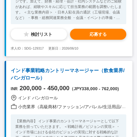
ジです。加えて、財務・経理・会計・社内システムなどのご経験
があれば、経験やスキルに応じて担当業務の範囲を調整いたしま
す。 ＜主な業務内容＞ ・日本人駐在員の通訳（工場現場、会議
など） ・事務・総務関連業務全般 ・会議・イベントの準備・運
営 ・日本本社との連絡・報告および翻訳 ※経験がある方は、以
下の業務もご担当いただく可能性がございます。 ・経費・財
検討リスト
応募する
務・経理・会計関連業務のサポート ・社内システムやデータ
管理のサポート ＜勤務地について＞ 当社オフィス・工場は、ア
ンドラ・プラデーシュ州（Andhra Pradesh）のスリシティ
求人ID：SDG-129317
更新日：2026/06/10
（SriCity）にあります。スリシティは、南インドの大都市チェン
ナイから車で約2時間の距離にある新興の工業団地で、日本企業
が多数進出している南インド最大級の日系企業集積地です。自動
車部品、電子機器、機械などの製造拠点が集まるエリアです。大
インド事業戦略カントリーマネージャー（飲食業界/
都市と比べると、レストランや買い物などの日常生活に必要な施
バンガロール）
設や娯楽施設は限られますが、日系企業コミュニティも整ってお
り、現地での生活サポートや情報交換が得やすい環境です。 ＜
200,000 - 450,000
（JPY338,000 - 762,000)
INR
必須スキル・経験＞ ・事務・総務などのバックオフィス業務経
験 ・ビジネスレベルの英語力 ・海外での就業、または生活経験
インド バンガロール
＜歓迎スキル・経験＞ ・インドでの就業経験 ・財務・経理・会
計業務の経験 ・社内システムやデータ管理の経験 ＜求める人物
小売業界（高級商材/ファッション/アパレル/生活用品/家電 他）
像＞ ・主体的に行動し、社内外の関係者と良好な関係を築ける
方 ・変化の多い環境でも柔軟に対応し、幅広い業務を遂行でき
【業務内容】 インド事業のカントリーマネージャーとして以下
る方 ・スリシティでの生活・勤務に適応し、安定して業務を遂
業務を担っていただきます。 ＜戦略計画／ビジョンの実現＞ ・
行できる方
インド市場における会社のビジョンの実現に対する戦略的な計