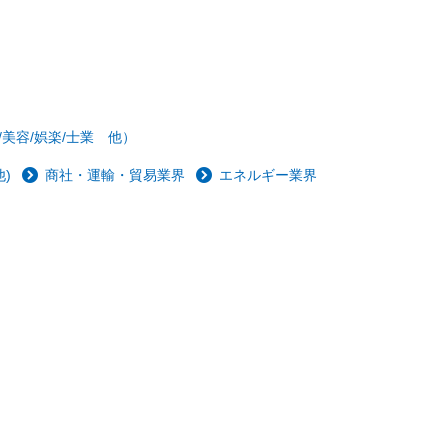
/美容/娯楽/士業 他）
)
商社・運輸・貿易業界
エネルギー業界