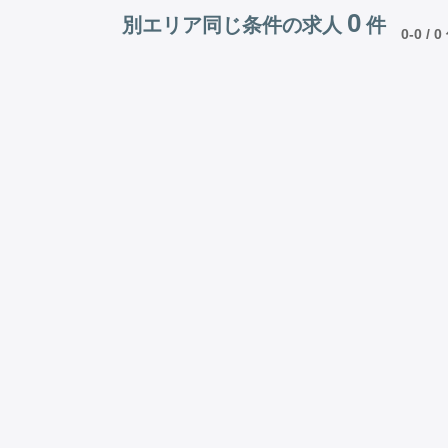
0
別エリア同じ条件の求人
件
0-0 / 0