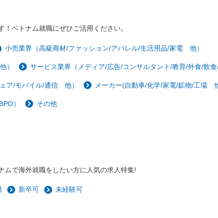
す！ベトナム就職にぜひご活用ください。
小売業界（高級商材/ファッション/アパレル/生活用品/家電 他）
 他）
サービス業界（メディア/広告/コンサルタント/教育/外食/飲食
ェア/モバイル/通信 他）
メーカー(自動車/化学/家電/鉱物/工場 他
BPO）
その他
ナムで海外就職をしたい方に人気の求人特集!
用
新卒可
未経験可