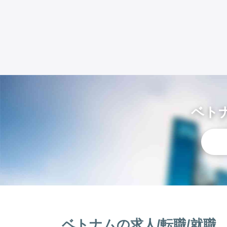
ベト
ベトナムの求人/転職/就職