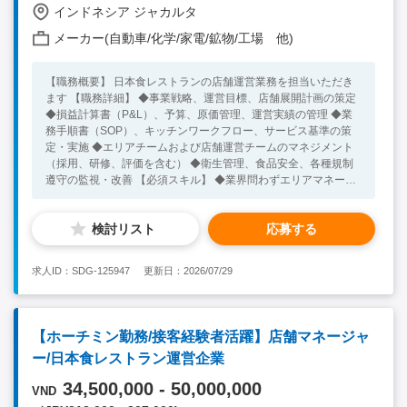
インドネシア ジャカルタ
メーカー(自動車/化学/家電/鉱物/工場 他)
【職務概要】 日本食レストランの店舗運営業務を担当いただき
ます 【職務詳細】 ◆事業戦略、運営目標、店舗展開計画の策定
◆損益計算書（P&L）、予算、原価管理、運営実績の管理 ◆業
務手順書（SOP）、キッチンワークフロー、サービス基準の策
定・実施 ◆エリアチームおよび店舗運営チームのマネジメント
（採用、研修、評価を含む） ◆衛生管理、食品安全、各種規制
遵守の監視・改善 【必須スキル】 ◆業界問わずエリアマネージ
ャーのご経験を1年以上お持ちの方 ◆英語もしくはインドネシア
語でコミュニケーションが可能な方 【歓迎スキル】 ◆飲食業界
検討リスト
応募する
でのご経験をお持ちの方 ◆東南アジアで在住、渡航経験がある
方
求人ID：SDG-125947
更新日：2026/07/29
【ホーチミン勤務/接客経験者活躍】店舗マネージャ
ー/日本食レストラン運営企業
34,500,000 - 50,000,000
VND