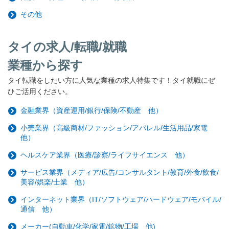
その他
タイの求人/転職/就職
業種から探す
タイ転職をしたい方に人気な業種の求人特集です！タイ就職にぜ
ひご活用ください。
金融業界（資産運用/銀行/保険/不動産 他）
小売業界（高級商材/ファッション/アパレル/生活用品/家電
他）
ヘルスケア業界（医療/診察/ライフサイエンス 他）
サービス業界（メディア/広告/コンサルタント/教育/外食/飲食/
美容/娯楽/士業 他）
インターネット業界（IT/ソフトウェア/ハードウェア/モバイル/
通信 他）
メーカー(自動車/化学/家電/鉱物/工場 他)