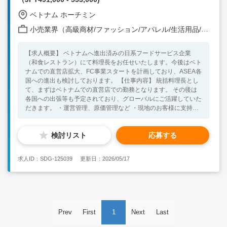
ベトナム ホーチミン
小売業界（高級商材/ファッション/アパレル/生活用品/家電 他）
【求人概要】 ベトナムへ進出済みの日系フードサービス企業
（和食レストラン）にて料理長をお任せいたします。今後はベト
ナムでの直営店拡大、FC事業スタートを計画しており、ASEA各
国への進出も検討しております。 【仕事内容】 統括料理長とし
て、まずはベトナムでの直営店での勤務となります。 その後は
各国への出張等も予定されており、グローバルにご活躍していた
だきます。 ・運営管理、原価管理など ・現地のお客様に支持さ
れるような商品の開発 ・新規店舗での技術（調理）指導（直
営/FC/他国含む） ・現場での調理業務 【必須要件】 ・学歴：4
検討リスト
応募する
年生大学卒業以上もしくは調理師免許をお持ちの方（労働許可証
取得のため） ・語学不問 ・Microsoft Word/Excel/PowerPointな
どのOffice Applicationを簡単なレベルで使える事 ・飲食業界で
求人ID：SDG-125039
更新日：2026/05/17
の調理経験5年以上（経験ジャンル不問） 【求める人物像】 ・
コスト意識を持って業務に取り組める方 ・柔軟な発想で調理に
取り組める方（今後、複数国への展開を検討しているため現地の
事情に合わせたメニュー開発等に取り組める方） ・現地スタッ
フの模範となり業務に取り組める方
Prev
First
1
Next
Last