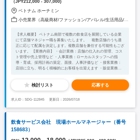
（JPY212,000 - 307,000)
ベトナム ホーチミン
小売業界（高級商材/ファッション/アパレル/生活用品/家電 他）
【求人概要】 ベトナム南部で複数の飲食店を展開している企業
にて店舗マネジャー職を募集いたします。 複数店舗のうち適
正に応じて配属を決定します。複数店舗を兼任する可能性もござ
います。 【業務内容】 ・会計業務：店舗の仕入れの管理、コス
ト管理や売上管理など ・人事業務：ローカルスタッフへの指
導・育成、採用計画の策定、面接、人事評価など ・接客業務：
店頭に立ち、明るく積極的にお客様を出迎えます ・販促業務：
新メニューの開発、プロモーション企画の立案など ・営業業
務：各種取引先との連絡や交渉など 【必須条件】 ・飲食業界で
検討リスト
応募する
のご経験3年以上 ・メールやExcelの基本操作が可能な方 ・日常
会話レベル以上の英語力を有する方（社内コミュニケーションや
接客で使用） ※英語は上手に会話することが出来なくても、必
求人ID：SDG-112845
更新日：2026/07/18
死にコミュニケーションを取ろうと努力していただける方であれ
ば問題ありません 【歓迎条件】 ・ベトナム語日常会話レベル ・
海外勤務経験をお持ちの方 ・店舗経験のご経験 ・ベトナムに在
住されている方 【人物像】 ・自身で業務を推進できる ・明るく
飲食サービス会社 現場ホールマネージャー（番号
社交的で、接客が好きな方 ー関連ワード 東南アジア ベトナ
158683）
ム Vietnam 南部 ホーチミン ハノイ HCM 店舗マネー
ジャー マネジメント 日本食レストラン コミュニケーショ