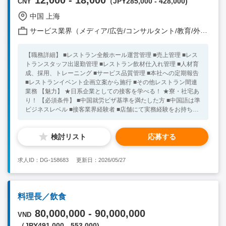
12,000 - 18,000
（JPY285,000 - 428,000)
CNY
ン グローバル グローバルネットワーク
中国 上海
サービス業界（メディア/広告/コンサルタント/教育/外食/飲食/美容/娯楽/士業 他）
【職務詳細】 ■レストラン全般ホール運営管理 ■売上管理 ■レス
トランスタッフ出退勤管理 ■レストラン飲材仕入れ管理 ■人材育
成、採用、トレーニング ■サービス品質管理 ■本社への定期報告
■レストランイベント企画立案から施行 ■その他レストラン間連
業務 【魅力】 ★日系企業としての接客を学べる！ ★寮・社宅あ
り！ 【必須条件】 ■中国就労ビザ基準を満たした方 ■中国語は準
ビジネスレベル ■接客業界経験者 ■店舗にて実務経験をお持ちの
方 【求める人物像】 ■真面目に勤務出来る方 ■向上心がある方
★20代～30代の方が活躍中！ ※キーワード：中国日系企業就
検討リスト
応募する
職 中国勤務 中国就職支援 無料斡旋サービス 接客 飲食サ
ービス 現場ホール
求人ID：DG-158683
更新日：2026/05/27
料理長／飲食
80,000,000 - 90,000,000
VND
（JPY491,000 - 553,000)