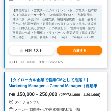
職候補として、Technical Department内のメンバー指導および業
務管理 【必須要件】 ・自動車用板金部品業界での実務経験5年
【業務内容】 ・営業チームのマネジメントおよび育成 ・既存顧
以上 ・プレス金型技術および金型工程に関する知識をお持ちの
客（自動車メーカー中心）への深耕営業および一部新規開拓 ・
方 ・新モデル開発、工程計画、金型トライ、量産立ち上げに関
見積作成、原価計算、価格交渉、納期調整業務 ・生産・品質部
する経験をお持ちの方 ・Excel、Word、PowerPointなど、基本
門との社内調整業務 ・営業戦略の立案および売上目標の達成管
的なPCスキルをお持ちの方 【歓迎要件】 ・金型の構造や調整方
理 ・日本人社長と営業チームの橋渡し役 ・営業報告書・販売計
法を理解し、実際に金型に触れてきた経験をお持ちの方 ・金型
画書等の作成 ・社用車＋ドライバーでの顧客訪問（商談は英語
制作の工程管理、または外注先に発注している金型の進捗・納期
対応含む） 【言語、言語レベル】 ・英語：日常会話レベル以上
管理経験をお持ちの方 ・自動車部品メーカーでの新モデル立ち
（タイ人顧客との商談で使用） ・タイ語：不問（通訳あり／で
上げ経験、またはプレス工程・溶接工程・品質要件に関する技術
きれば尚可） 【必須要件】 ・製造業界での業務経験 ・見積、原
知識をお持ちの方 ・タイ語でのコミュニケーションが可能な方
検討リスト
応募する
価計算、価格交渉経験 ・英語：日常会話レベル以上(ローカル顧
【人物像】 ・日常業務においてローカルスタッフとコミュニケ
客との商談使用) 【歓迎要件】 ・部下のマネジメント経験 ・プ
ーションを取りながら業務を進められる方 ・技術部門の管理職
ラスチック射出成形、家電業界向け営業経験 ・海外勤務経験 ・
として、メンバー指導や業務管理を担える方 ・必要に応じて国
求人ID：SDG-128301
更新日：2026/06/27
タイ語日常会話レベル以上
内外への出張対応が可能な方
【タイローカル企業で営業GMとして活躍！】
Marketing Manager ～General Manager（自動車部
品）チョンブリ＊英文レジュメ必須
150,000 - 250,000
（JPY721,000 - 1,201,000)
THB
タイ チョンブリー
メーカー(自動車/化学/家電/鉱物/工場 他)