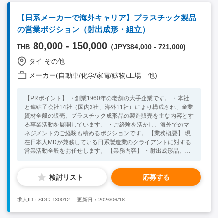
【日系メーカーで海外キャリア】プラスチック製品
の営業ポジション（射出成形・組立）
80,000 - 150,000
（JPY384,000 - 721,000)
THB
タイ その他
メーカー(自動車/化学/家電/鉱物/工場 他)
【PRポイント】 ・創業1960年の老舗の大手企業です。 ・本社
と連結子会社14社（国内3社、海外11社）により構成され、産業
資材全般の販売、プラスチック成形品の製造販売を主な内容とす
る事業活動を展開しています。 ・ご経験を活かし、海外でのマ
ネジメントのご経験も積めるポジションです。 【業務概要】 現
在日本人MDが兼務している日系製造業のクライアントに対する
営業活動全般をお任せします。 【業務内容】 ・射出成形品、組
立品などの営業業務 ・既存顧客対応を中心とした取引先との関
係構築 ・受発注管理、納期調整、部材手配、生産連携などの一
検討リスト
応募する
連の業務対応 ※CLはほぼ日系企業となります 【本ポジションの
魅力】 ・日系大手メーカーとの取引が中心で安定性の高いビジ
ネス ・営業だけでなく、生産やサプライチェーンまで幅広く関
求人ID：SDG-130012
更新日：2026/06/18
与可能 ・現地スタッフのマネジメントや育成にも関われる環境
・経験に応じてマネージャー候補としてのキャリアパスあり