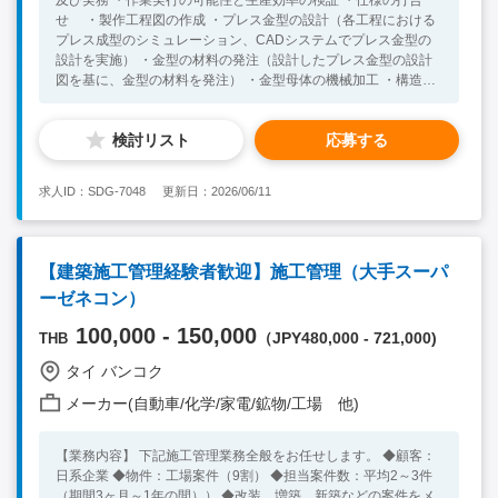
せ ・製作工程図の作成 ・プレス金型の設計（各工程における
プレス成型のシミュレーション、CADシステムでプレス金型の
設計を実施） ・金型の材料の発注（設計したプレス金型の設計
図を基に、金型の材料を発注） ・金型母体の機械加工 ・構造部
の加工、各部仕上げ ・組み付け部品の組上げ ・精度調整 【組
織構成】 全体：約1,400名（内日本人約10名・他タイ人） 配属
検討リスト
応募する
先：約20名（内日本人1名） レポートライン：日本人工場長・タ
イ人GM・日本人鋳造マネジャー 【必須要件】 ・ダイカスト業
界での鋳造業務経験3年以上 ※少しでもダイカスト業界でのご経
求人ID：SDG-7048
更新日：2026/06/11
験がございましたらご応募いただけますと幸いです。 【歓迎要
件】 ・海外勤務経験者
【建築施工管理経験者歓迎】施工管理（大手スーパ
ーゼネコン）
100,000 - 150,000
（JPY480,000 - 721,000)
THB
タイ バンコク
メーカー(自動車/化学/家電/鉱物/工場 他)
【業務内容】 下記施工管理業務全般をお任せします。 ◆顧客：
日系企業 ◆物件：工場案件（9割） ◆担当案件数：平均2～3件
（期間3ヶ月～1年の間）） ◆改装、増築、新築などの案件をメ