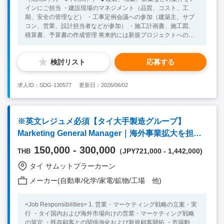
インにご担当 ・建設現場のマネジメント（品質、コスト、工
期、安全の管理など） ・工事定例会議への参加（建築主、サブ
コン、営業、設計担当者などが参加） ・施工計画書、施工図、
積算書、予算書の作成管理 将来的には新規プロジェクトへのア
サインも見込まれています。 【語学】 ・日常会話レベル以上の
英語力（社内コミュニケーションにより） 【必須要件】 ・建築
検討リスト
応募する
施工管理のご経験 ※日本の実績のみでも歓迎（工場・倉庫・
マンション・商業施設等） ・英語日常会話が可能な方（社内タ
イ人スタッフとの意思疎通） ・タイでの長期就業が可能な方
求人ID：SDG-130577
更新日：2026/06/02
【歓迎条件】 ・東南アジアでの業務経験
※英文レジュメ必須【タイ大手製造グループ】
Marketing General Manager｜海外事業拡大を担う
経営幹部候補
150,000 - 300,000
（JPY721,000 - 1,442,000)
THB
タイ サムットプラーカーン
メーカー(自動車/化学/家電/鉱物/工場 他)
<Job Responsibilities> 1. 営業・マーケティング戦略の立案・実
行 ・タイ国内および海外市場向けの営業・マーケティング戦略
の策定 ・既存顧客との関係強化および新規顧客開拓 ・市場動