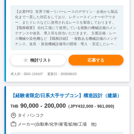
は事業開発の経験（3年以上）※ご入社後に半年を目安に、新規
事業開発を期待しております。 ・製造業または製造業向けビジ
【企業PR】 世界で唯一リバーレースのデザイン・企画から製品
ネスの経験 （部品・素材・機械・設備・商社・OEM向けなど幅
化まで一貫した対応をしており、レディースインナーやアウタ
広く可） ・売上拡大・顧客開拓に主体的に関わった経験 ・チー
ー、またドレスなどに使用されるレースを製造しております。
ムまたはプロジェクトのリード経験 （人数不問／プレイングマ
【職務概要】 自社工場にて使用している複数の機械設備のメン
ネージャー可） ・タイ国内での就業経験、またはタイ市場への
テナンスや改良、導入等を担当いただきます。 主要設備：レー
理解 ・英文レジュメの提出が可能な方 【歓迎要件】 ・自動車／
ス機械や染色機など 【職務詳細】 ・複数ある機械設備のメンテ
電機／機械／金属加工など量産製造業の経験 ・海外顧客・輸出
ナンス、改良 ・新規機械設備等の開発・導入 ・安定したレース
入・ASEANまたはグローバルビジネス経験 ・営業戦略・マーケ
製品品質の維持実現のための部署横断取組 ・日本本社との連携 *
ティング戦略の立案経験 ・組織マネジメント経験（小規模でも
ご経験があれば尚良いですが、未経験でも機械や電気知識や素養
可） ・新規事業、新製品、新市場の立ち上げ経験 ・工場・生
検討リスト
応募する
があれば成長可能な環境です。 【必須スキル】 ・電気/機械学部
産・SCMと連携した業務経験 【求める人物像】 ・業界に縛られ
卒もしくは高専卒の方 ・入社後にタイ語を学ぶ意欲のある方 ・
ず、「売上を伸ばす」ことに強い興味がある方 ・既存のやり方
チェンマイで長く働きたい方 【歓迎スキル】 ・電気設備や機械
をなぞるより、改善・変革を楽しめる方 ・プレイヤーから事業
求人ID：SDG-124107
更新日：2026/06/23
メンテナンスなどエンジニア経験がある方 ・タイ語日常会話レ
責任者へステップアップしたい方 ・経営視点を持ち、数字と現
ベル以上（現場でのコミュニケーション） ・セクションマネジ
場の両方を見られる方
メントのご経験のある方 ※社内はタイ語＞日本語＞英語/通訳あ
り
【経験者限定/日系大手サブコン】構造設計（建築）
90,000 - 200,000
（JPY432,000 - 961,000)
THB
タイ バンコク
メーカー(自動車/化学/家電/鉱物/工場 他)