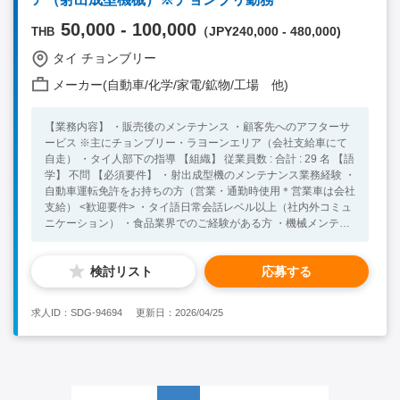
（現場でのコミュニケーション） ・セクションマネジメントの
ご経験のある方 ※社内はタイ語＞日本語＞英語/通訳あり
50,000 - 100,000
（JPY240,000 - 480,000)
THB
タイ チョンブリー
メーカー(自動車/化学/家電/鉱物/工場 他)
【業務内容】 ・販売後のメンテナンス ・顧客先へのアフターサ
ービス ※主にチョンブリー・ラヨーンエリア（会社支給車にて
自走） ・タイ人部下の指導 【組織】 従業員数 : 合計 : 29 名 【語
学】 不問 【必須要件】 ・射出成型機のメンテナンス業務経験 ・
自動車運転免許をお持ちの方（営業・通勤時使用＊営業車は会社
支給） <歓迎要件> ・タイ語日常会話レベル以上（社内外コミュ
ニケーション） ・食品業界でのご経験がある方 ・機械メンテナ
ンスの知識をお持ちの方
検討リスト
応募する
求人ID：SDG-94694
更新日：2026/04/25