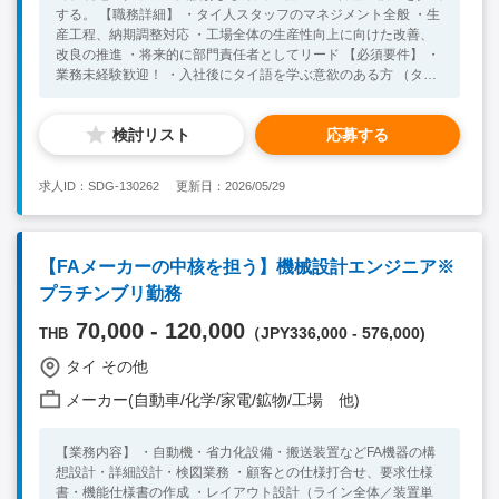
する。 【職務詳細】 ・タイ人スタッフのマネジメント全般 ・生
産工程、納期調整対応 ・工場全体の生産性向上に向けた改善、
改良の推進 ・将来的に部門責任者としてリード 【必須要件】 ・
業務未経験歓迎！ ・入社後にタイ語を学ぶ意欲のある方 （タイ
語日常会話レベル以上なおよし） 【歓迎要件】 ・ 生産工程およ
び加工工程の知識をお持ちの方 ・ 納期管理などの生産管理業務
検討リスト
応募する
が可能 ・タイで長期就業を目指している方
求人ID：SDG-130262
更新日：2026/05/29
【FAメーカーの中核を担う】機械設計エンジニア※
プラチンブリ勤務
70,000 - 120,000
（JPY336,000 - 576,000)
THB
タイ その他
メーカー(自動車/化学/家電/鉱物/工場 他)
【業務内容】 ・自動機・省力化設備・搬送装置などFA機器の構
想設計・詳細設計・検図業務 ・顧客との仕様打合せ、要求仕様
書・機能仕様書の作成 ・レイアウト設計（ライン全体／装置単