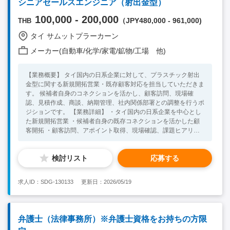
シニアセールスエンジニア（射出金型）
100,000 - 200,000
（JPY480,000 - 961,000)
THB
タイ サムットプラーカーン
メーカー(自動車/化学/家電/鉱物/工場 他)
【業務概要】 タイ国内の日系企業に対して、プラスチック射出
金型に関する新規開拓営業・既存顧客対応を担当していただきま
す。 候補者自身のコネクションを活かし、顧客訪問、現場確
認、見積作成、商談、納期管理、社内関係部署との調整を行うポ
ジションです。 【業務詳細】 ・タイ国内の日系企業を中心とし
た新規開拓営業 ・候補者自身の既存コネクションを活かした顧
客開拓 ・顧客訪問、アポイント取得、現場確認、課題ヒアリン
グ ・金型・射出成形に関する技術的な説明および提案 ・見積書
作成、商談、納期管理 ・顧客からの質問に対する社内関係部署
検討リスト
応募する
との確認・調整 ・タイ全土への出張対応 ・必要に応じて宿泊を
伴う国内出張対応 ・年1回程度、海外出張の可能性あり ※納品
およびアフターケアは直接担当しませんが、関係部署との連携は
求人ID：SDG-130133
更新日：2026/05/19
必要です。 ※受注までは最短でも半年程度を想定しています。
・タイでの就業経験がある方（タイ国内での顧客コネクションを
持つ方） ・射出成形の知識があり、射出成形関連経験5年以上
・自走して営業活動ができる方 【歓迎要件】 ・タイ語話者
弁護士（法律事務所）※弁護士資格をお持ちの方限