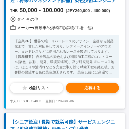
迎！将来のマネジメント候補】染色技術エンジニア
50,000 - 100,000
（JPY240,000 - 480,000)
THB
タイ その他
メーカー(自動車/化学/家電/鉱物/工場 他)
【企業PR】 世界で唯一リバーレースのデザイン・企画から製品
化まで一貫した対応をしており、レディースインナーやアウタ
ー、またドレスなどに使用されるレースを製造しております。
【職務概要】 自社製品の染色および樹脂加工工程のコントロー
ル(染色、試験、開発、環境関連等)、及び研究開発 ※レース生地
は、ほこりや油汚れなどを完全に取り除く精錬工程を経た後、お
客様の要望する色に染色加工されます。 染色以前には高温でレ
ース反物形状を安定させ、染色後には樹脂を用いた加工を行いま
す。 【職務詳細】 ・加工コントロール（ラボでの新規色づくり*
検討リスト
応募する
染料配合決定、色合わせ、品質保証、トラブルシューティング
・染料および助剤等の薬剤のテスト、加工方法の改良 ・新たな
素材に対する染色研究 ・環境関連事項（ISO14000他）への取組
求人ID：SDG-124093
更新日：2026/05/06
*ご経験があれば尚良いですが、未経験でも化学知識や素養があ
れば成長可能な環境です。 【必須スキル】 ・化学学部卒もしく
は高専卒の方 ・入社後にタイ語を学ぶ意欲のある方 ・チェンマ
イで長く働きたい方 【歓迎スキル】 ・染料メーカーでのご経験
【シニア歓迎 / 長期で就労可能】サービスエンジニ
や、染料実務のご経験がある方 ・タイ語日常会話レベル以上
ア（射出成型機械）※チョンブリ勤務