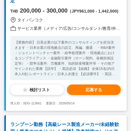
定
200,000 - 300,000
（JPY961,000 - 1,442,000)
THB
タイ バンコク
サービス業界（メディア/広告/コンサルタント/教育/外食/飲食/美容/娯楽/士業 他）
【業務内容】 日系企業の以下案件のコンサルティングを担当頂
きます ・日本企業の現地拠点の設立、再編、撤退 ・M&A案件
・ジョイントベンチャー案件 ・紛争処理案件 ・現地拠点におけ
るコンプライアンス ・金融取引案件（ローン契約、各種担保設
定等） ・競争法案件、労働案件、知的財産権案件等 ・その他ア
サインされた業務 【語学】 ・英語必須 【組織】 全体16名(内日
本人4名) レポートライン：日本人弁護士 【必須要件】 ・英語ビ
ジネスレベル ・日本の弁護士資格（パラリーガル等資格のない
方は応募不可） 【歓迎要件】 ・法律事務所での勤務経験
検討リスト
応募する
求人ID：SDG-113661
更新日：2026/05/14
ランプーン勤務【高級レース製造メーカー/未経験歓