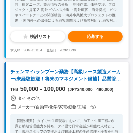
向、顧客ニーズ、競合情報の分析 ・見積作成、価格交渉、プロ
ジェクト提案 2. 海外ビジネス推進 ・海外顧客、海外拠点、ビジ
ネスパートナーとの関係構築 ・海外事業拡大プロジェクトの推
進 ・国内外への出張による顧客訪問および商談対応 3. 顧客対
応・関係構築 ・主に日系顧客および海外顧客の窓口対応 ・長期
的な信頼関係の構築 ・顧客訪問、会議、契約交渉への対応 4. 社
検討リスト
応募する
内調整・プロジェクト管理 ・生産、品質保証、技術、購買、物
流部門との連携 ・顧客要求事項への対応およびプロジェクト進
捗管理 ・新製品立ち上げや新規案件の推進 5. マネジメント ・マ
求人ID：SDG-131154
更新日：2026/05/30
ーケティングチームのマネジメント ・メンバー育成および組織
力強化 ・部門目標の設定および進捗管理 【必須要件】 ・マーケ
ティング、経営学、工学、または関連分野の学士号をお持ちの方
・マーケティング、営業、または事業開発の実務経験を10年以
チェンマイ/ランプーン勤務【高級レース製造メーカ
上お持ちの方 ・自動車業界または電子機器製造業界での勤務経
ー/未経験歓迎！将来のマネジメント候補】品質管理
験をお持ちの方 ・国内顧客および海外顧客の双方を担当・管理
した経験をお持ちの方 ・リーダーシップ、コミュニケーション
スタッフ
50,000 - 100,000
（JPY240,000 - 480,000)
THB
能力、および交渉力に優れた方 ・英語での円滑なコミュニケー
ションが可能な方 ・タイでの勤務が可能であり、必要に応じて
タイ その他
海外出張に柔軟に対応できる方 ※製造業における営業・マーケ
ティング領域での豊富な経験を有し、グローバルな顧客対応およ
メーカー(自動車/化学/家電/鉱物/工場 他)
び組織マネジメントを担える方を求めています。
【職務概要】 タイでの生産現場において、加工・生産工程の知
識と納期管理能力を持ち、タイ語で日常会話が可能な人材とし
て、現地スタッフの支援および最終工程の生産管理・検査を担当