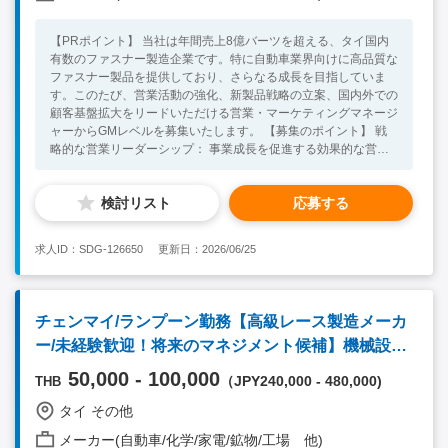
【PRポイント】 当社は年間売上8億バーツを超える、タイ国内
有数のファスナー製造企業です。特に自動車業界向けに高品質な
ファスナー製品を提供しており、さらなる成長を目指していま
す。このたび、営業活動の強化、新製品戦略の立案、国内外での
顧客基盤拡大をリードいただける営業・マーケティングマネージ
ャーからGMレベルを募集いたします。 【募集のポイント】 戦
略的な営業リーダーシップ： 事業成長を促進する効果的な営
業・マーケティング戦略の策定と実行 市場拡大： 新規事業機
会・顧客開拓に積極的に取り組む 高い影響力のあるポジショ
検討リスト
応募する
ン： 年間売上10億バーツ以上を目指す重要な役割 【業務内容】
営業マネージャーからGMとして顧客・市場開拓のためのマーケ
ットリサーチ及び戦略立案、営業業務をお願い致します。 ・売
求人ID：SDG-126650
更新日：2026/06/25
上目標達成と顧客拡大に向けた営業・マーケティング戦略の策
定・実行 ・新製品や新規顧客（海外含む）の獲得機会の特定と
追求 ・営業チームのマネジメントと高パフォーマンスの推進 ・
既存顧客との関係強化と新規顧客との接点構築 ・市場調査の実
チェンマイ/ランプーン勤務【高級レース製造メーカ
施、業界動向や競合状況の把握 ・売上予測、予算、業績レポー
ー/未経験歓迎！将来のマネジメント候補】機械設備
トの作成と管理 ・生産、物流チームと連携し、納期管理と顧客
満足を実現 ・展示会・業界イベント・顧客訪問などでの企業代
エンジニア
50,000 - 100,000
（JPY240,000 - 480,000)
THB
表業務 【語学】 ・英語日常会話レベル以上 【求めている人物
像】 ・製造企業にて営業マネジメント業務のご経験がある方。
タイ その他
【必須要件】 ・タイ語ビジネスレベル以上（社内コミュニケー
ション / 社内公用語がタイ語） ・B2Bビジネスにおける営業また
メーカー(自動車/化学/家電/鉱物/工場 他)