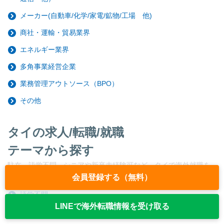
メーカー(自動車/化学/家電/鉱物/工場 他)
商社・運輸・貿易業界
エネルギー業界
多角事業経営企業
業務管理アウトソース（BPO）
その他
タイの求人/転職/就職
テーマから探す
駐在、語学不問、シニアや新卒未経験可など、タイで海外就職を
したい方に人気の求人特集!
会員登録する（無料）
語学不問
LINEで海外転職情報を受け取る
シニアが活躍の案件