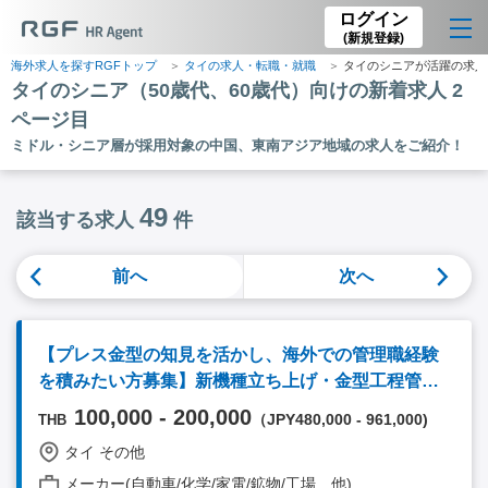
ログイン
(新規登録)
海外求人を探すRGFトップ
タイの求人・転職・就職
タイのシニアが活躍の求人
タイのシニア（50歳代、60歳代）向けの新着求人 2
ページ目
ミドル・シニア層が採用対象の中国、東南アジア地域の求人をご紹介！
49
該当する求人
件
前へ
次へ
【プレス金型の知見を活かし、海外での管理職経験
を積みたい方募集】新機種立ち上げ・金型工程管理
DGM／管理職候補（自動車業界：プレス金型）
100,000 - 200,000
（JPY480,000 - 961,000)
THB
タイ その他
メーカー(自動車/化学/家電/鉱物/工場 他)