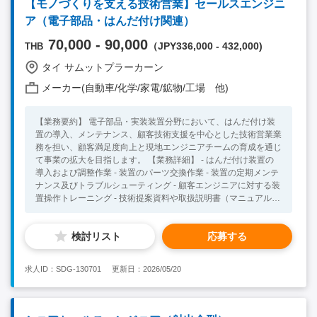
【モノづくりを支える技術営業】セールスエンジニ
ア（電子部品・はんだ付け関連）
70,000 - 90,000
（JPY336,000 - 432,000)
THB
タイ サムットプラーカーン
メーカー(自動車/化学/家電/鉱物/工場 他)
【業務要約】 電子部品・実装装置分野において、はんだ付け装
置の導入、メンテナンス、顧客技術支援を中心とした技術営業業
務を担い、顧客満足度向上と現地エンジニアチームの育成を通じ
て事業の拡大を目指します。 【業務詳細】 - はんだ付け装置の
導入および調整作業 - 装置のパーツ交換作業 - 装置の定期メンテ
ナンス及びトラブルシューティング - 顧客エンジニアに対する装
置操作トレーニング - 技術提案資料や取扱説明書（マニュアル）
の作成 - 現地エンジニアスタッフの管理 - 顧客からの問い合わせ
対応（営業同行、技術説明） - 顧客ニーズのヒアリングと提案サ
検討リスト
応募する
ポート - 新規導入案件に対する技術的フォローアップ 【必須要
件】 ・ 高等学校卒業以上※WP取得のため ・ 英語の日常会話レ
ベル以上（社内コミュニケーションレベル） ・ はんだ付け装置
求人ID：SDG-130701
更新日：2026/05/20
のエンジニア経験3年以上（SMTを含む工場製造ライン、その他
装置のエンジニア経験も含む） 【歓迎要件】 ・ 海外勤務経験 ・
セールスエンジニア（技術営業）の経験 ・ マネジメント経験