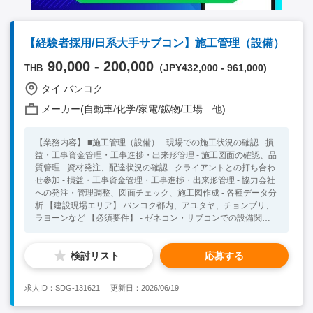
【経験者採用/日系大手サブコン】施工管理（設備）
90,000 - 200,000
（JPY432,000 - 961,000)
THB
タイ バンコク
メーカー(自動車/化学/家電/鉱物/工場 他)
【業務内容】 ■施工管理（設備） - 現場での施工状況の確認 - 損
益・工事資金管理・工事進捗・出来形管理 - 施工図面の確認、品
質管理 - 資材発注、配達状況の確認 - クライアントとの打ち合わ
せ参加 - 損益・工事資金管理・工事進捗・出来形管理 - 協力会社
への発注・管理調整、図面チェック、施工図作成 - 各種データ分
析 【建設現場エリア】 バンコク都内、アユタヤ、チョンブリ、
ラヨーンなど 【必須要件】 - ゼネコン・サブコンでの設備関連
工事の施工管理経験 - タイ語準ビジネスレベルまたは英語準ビジ
ネスレベル 【歓迎要件】 - 日系ゼネコンでの就業ご経験 - タイで
検討リスト
応募する
のご就業経験がある方
求人ID：SDG-131621
更新日：2026/06/19