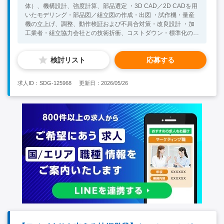
体）、機構設計、強度計算、部品選定 ・3D CAD／2D CADを用
いたモデリング・部品図／組立図の作成・出図 ・試作機・量産
機の立上げ、調整、動作検証および不具合対策・改良設計 ・加
工業者・組立協力会社との技術折衝、コストダウン・標準化の推
進 ・安全規格・社内設計基準に基づいた安全性・保守性・信頼
性を考慮した設計 ・プロジェクトリーダーとしての工程管理、
検討リスト
応募する
若手設計者の技術指導・レビュー 【組織】 全体：全体30名（タ
イ人：28名、日本人：2名） 部下：5名（タイ人） レポート：日
本人MD 【語学】 ・語学力不問です →日本語可能なローカルス
求人ID：SDG-125968
更新日：2026/05/26
タッフ1名（通訳）がいます 【必須要件】 ・製造業界での機械
設計経験をお持ちの方 ・3D CAD／2D CADでの設計業務経験
【歓迎要件】 ・関連学部の卒業 ・タイにて長期的に働く意欲の
ある方 ・FA業界での機械設計経験をお持ちの方