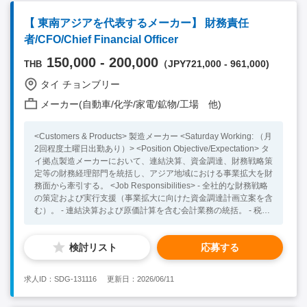
ます。 ・5年以上の自動車部品業界での営業経験 ・海外拠点と
英語での会議に対応できる方 （お客様とのやり取りやASEAN他
【 東南アジアを代表するメーカー】 財務責任
地域との情報交換の際に使用します） ※業務の中で5割は英語を
者/CFO/Chief Financial Officer
使用 ・多様なお客様と関係性を築ける方 （面接でお人柄、コミ
ュニケーション力を判断します） ・EXCEL、PPTスキル（日本
150,000 - 200,000
（JPY721,000 - 961,000)
THB
本社や顧客へのレポーティングで使用） 【歓迎要件】 ・海外営
業のご経験がある方 ・運転免許をお持ちの方（国際免許に切り
タイ チョンブリー
替えいただきます） ・長く務められる方 ・メンバーマネジメン
ト経験 【求めている人物像】 ・負けず嫌いでチャレンジ精神旺
メーカー(自動車/化学/家電/鉱物/工場 他)
盛な方 ・向上心を持って意欲的に取り組める方
<Customers & Products> 製造メーカー <Saturday Working: （月
2回程度土曜日出勤あり）> <Position Objective/Expectation> タ
イ拠点製造メーカーにおいて、連結決算、資金調達、財務戦略策
定等の財務経理部門を統括し、アジア地域における事業拡大を財
務面から牽引する。 <Job Responsibilities> - 全社的な財務戦略
の策定および実行支援（事業拡大に向けた資金調達計画立案を含
む）。 - 連結決算および原価計算を含む会計業務の統括。 - 税務
申告、移転価格設定、国際税務を含む税務業務の管理。 - 財務報
告書の分析、評価、および経営陣への提案。 - 予算管理、予算編
検討リスト
応募する
成、および実績評価のプロセスの主導。 - 事業計画の作成、企業
価値算定、設備投資評価を含む財務分析業務の実行。 - 銀行との
資金調達および資金繰りに関する折衝。 - キャッシュフロー
求人ID：SDG-131116
更新日：2026/06/11
（CF）レポートの作成と管理。 - 日本人駐在員に関わる人事・
総務関連業務の監督（住宅関連手配、赴任・帰任・一時帰国管