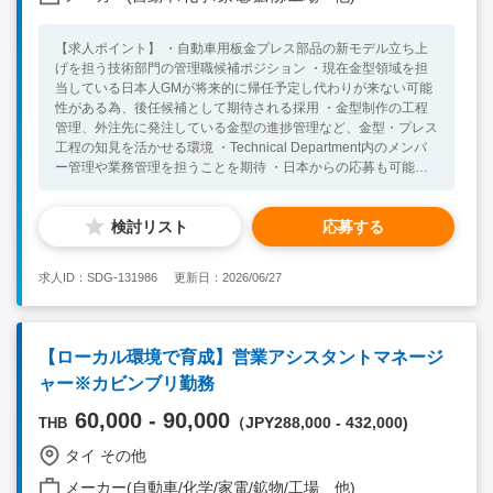
【求人ポイント】 ・自動車用板金プレス部品の新モデル立ち上
げを担う技術部門の管理職候補ポジション ・現在金型領域を担
当している日本人GMが将来的に帰任予定し代わりが来ない可能
性がある為、後任候補として期待される採用 ・金型制作の工程
管理、外注先に発注している金型の進捗管理など、金型・プレス
工程の知見を活かせる環境 ・Technical Department内のメンバ
ー管理や業務管理を担うことを期待 ・日本からの応募も可能
で、面接は2回ともオンラインで完結可能 【製品】 製品は、自
動車用車体部品、金属プレス部品、金型、板金プレス部品、関連
検討リスト
応募する
サービス。 【業務概要】 自動車用板金プレス部品の新モデル立
ち上げや既存金型において、工程計画、試作、量産準備、金型工
程管理、外注先の進捗管理を担当するポジション。 顧客図面や
求人ID：SDG-131986
更新日：2026/06/27
仕様をもとに、金型・プレス工程・溶接工程・品質要件を技術的
に検討し、社内外の関係者と連携しながら量産立ち上げまでを推
進する。 【業務詳細】 ・自動車用板金プレス部品の新モデル立
ち上げにおける工程計画、試作、量産準備の推進 ・顧客図面、
【ローカル環境で育成】営業アシスタントマネージ
仕様の確認および技術要件の整理 ・金型、プレス工程、溶接工
ャー※カビンブリ勤務
程、品質要件に関する技術検討 ・金型制作における工程管理 ・
外注メーカーへ発注している金型の進捗管理、納期管理 ・社内
60,000 - 90,000
（JPY288,000 - 432,000)
THB
の生産、品質、金型、営業部門との連携 ・量産開始までのスケ
ジュール管理および課題解決 ・新規モデルにおけるコスト、品
タイ その他
質、納期管理 ・量産移行時のトラブル防止および改善活動の推
進 ・顧客、サプライヤーとの技術面での調整、報告業務 ・管理
メーカー(自動車/化学/家電/鉱物/工場 他)