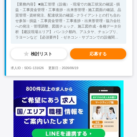
【業務内容】 ■施工管理（設備） - 現場での施工状況の確認 - 損
益・工事資金管理・工事進捗・出来形管理 - 施工図面の確認、品
質管理 - 資材発注、配達状況の確認 - クライアントとの打ち合わ
せ参加 - 損益・工事資金管理・工事進捗・出来形管理 - 協力会社
への発注・管理調整、図面チェック、施工図作成 - 各種データ分
析 【建設現場エリア】 バンコク都内、アユタヤ、チョンブリ、
ラヨーンなど 【必須要件】 - ゼネコン・サブコンでの設備関連
工事の施工管理経験 - タイ語準ビジネスレベルまたは英語準ビジ
ネスレベル 【歓迎要件】 - 一級建築士または構造設計一級建築
検討リスト
応募する
士資格を保持していること - 大規模な建築物や特殊な構造物（商
業施設、マンション、高層ビル等）の構造設計経験があること -
海外プロジェクトの経験があること
求人ID：SDG-131626
更新日：2026/06/19