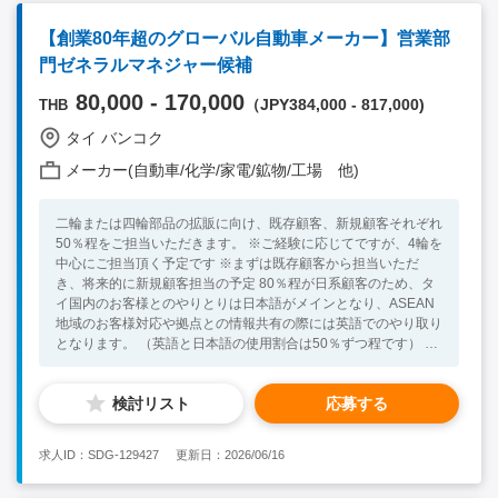
【組織】 全体約950名 （日本人10名弱） 営業部門：タイ人MGR
＋タイ人営業スタッフ3-4名＊日本人0名 レポートライン：MD
【創業80年超のグローバル自動車メーカー】営業部
【必須要件】 ・製造業界での業務経験（顧客対応経験があると
門ゼネラルマネジャー候補
尚可） ＊特に射出成形品／組立品の経験があれば尚可 ・図面や
仕様書の理解ができる方 ・英語日常会話レベル以上（社内コミ
80,000 - 170,000
（JPY384,000 - 817,000)
THB
ュニケーション） ＊主に社内メール、タイ人スタッフとのコミ
ュニケーションは英語です 【歓迎要件】 ・タイ人スタッフへの
タイ バンコク
指導が可能な方
メーカー(自動車/化学/家電/鉱物/工場 他)
二輪または四輪部品の拡販に向け、既存顧客、新規顧客それぞれ
50％程をご担当いただきます。 ※ご経験に応じてですが、4輪を
中心にご担当頂く予定です ※まずは既存顧客から担当いただ
き、将来的に新規顧客担当の予定 80％程が日系顧客のため、タ
イ国内のお客様とのやりとりは日本語がメインとなり、ASEAN
地域のお客様対応や拠点との情報共有の際には英語でのやり取り
となります。 （英語と日本語の使用割合は50％ずつ程です） ・
マーケティング（EV化のマーケットの動向調査） ・新規顧客開
拓 ・既存顧客に対して新製品の提案、売価の提案を行い受注に
検討リスト
応募する
つなげる ・お見積り等資料の作成 ・ASEAN他拠点との情報交換
※クライアント様を訪問する際は社用車を運転頂くか、ドライバ
ー付き社有車を貸与いたします。 ※タイ国内にグループ会社の
求人ID：SDG-129427
更新日：2026/06/16
工場がございます。（従業員1400名程） 【顧客】 日系及び海外
の二輪または四輪製造メーカー 【語学】英語力を重要視してい