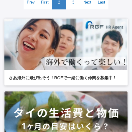
Prev
First
2
3
Next
Last
さあ海外に飛び出そう！RGFで一緒に働く仲間を募集中！