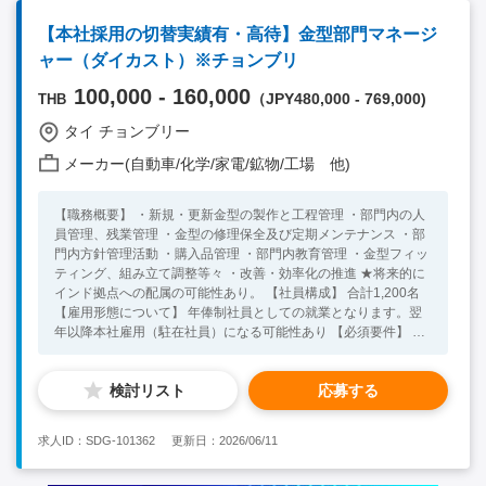
理、貸与備品管理、出張者対応を含む）。 - その他関連業務
【必須要件】 ・事業会社における財務経理部門の実務経験10年
【本社採用の切替実績有・高待】金型部門マネージ
以上 ・ビジネスレベルの英語力 （ナショナルスタッフとのコミ
ャー（ダイカスト）※チョンブリ
ュニケーションに使用するため） ・連結決算、移転価格、国際
税務の知識 【歓迎要件】 ・ 外子会社の管理統括経験者歓迎 ・
100,000 - 160,000
（JPY480,000 - 769,000)
THB
海外子会社の管理統括経験がある方
タイ チョンブリー
メーカー(自動車/化学/家電/鉱物/工場 他)
【職務概要】 ・新規・更新金型の製作と工程管理 ・部門内の人
員管理、残業管理 ・金型の修理保全及び定期メンテナンス ・部
門内方針管理活動 ・購入品管理 ・部門内教育管理 ・金型フィッ
ティング、組み立て調整等々 ・改善・効率化の推進 ★将来的に
インド拠点への配属の可能性あり。 【社員構成】 合計1,200名
【雇用形態について】 年俸制社員としての就業となります。翌
年以降本社雇用（駐在社員）になる可能性あり 【必須要件】 ・
金型製作経験者、且つ一通り自身で金型製作が行えるスキルを保
有している方 ・英語日常会話レベル以上（社内コミュニケーシ
検討リスト
応募する
ョン） ・日本、タイ、インドの3か国で異動が発生する事を承諾
頂ける方 【歓迎要件】 ・ダイカストの金型製作経験者 ・ダイカ
スト製造経験者 ＊ダイカスト金型製作経験者の場合、年齢不要
求人ID：SDG-101362
更新日：2026/06/11