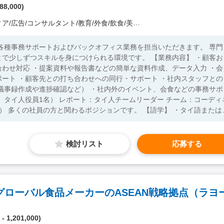
88,000)
/コンサルタント/教育/外食/飲食/美容/娯楽/士業 他）
各種事務サポートおよびバックオフィス業務を担当いただきます。 専門
スキルを身につけられる環境です。 【業務内容】 ・顧客お
わせ対応 ・提案資料や報告書などの簡単な資料作成、データ入力 ・会
ート ・顧客先との打ち合わせへの同行・サポート ・社内スタッフとの
議事録作成や進捗確認など） ・社内外のイベント、会食などの事務サポ
の方と関わるポジションです。 【語学】 ・タイ語または英
ら考えて行動できる方 ・現地
かつバックオフィスなど事務
英語かタイ語：いずれか日常英会話レベル（社内外コミュニケーション
検討リスト
応募する
接可能な方
- 1,201,000)