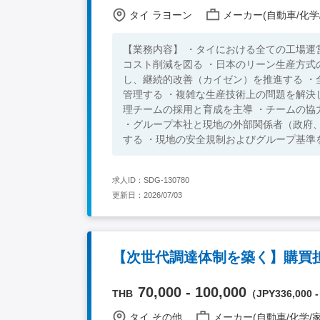
タイ ラヨーン
メーカー(自動車/化学
【業務内容】 ・タイにおける全ての工場運
コスト削減を図る ・日本のリーン生産方
し、継続的改善（カイゼン）を推進する 
管理する ・複雑な生産技術上の問題を解決
理チームの採用と育成を主導 ・チームの
・グループ本社と現地の外部関係者（政府
する ・現地の安全規制およびグループ基準
税務要件への完全な遵守を確保する 【組織】 全体約70‐80名（日本人0名 , 中国人8名） 【主要商品】 ・スクラロー
ス（高甘味度甘味料） ・グリシン 【必須要件】 ・食品業界、薬品業界または化学業界での経験 ・100名規模の工場
求人ID：SDG-130780
でのGM・工場長経験 ・日常会話レベル以上のタイ語または英語
更新日：2026/07/03
でのマネジメント経験
【次世代調達体制を築く】購買
70,000 - 100,000
THB
（JPY336,000 -
タイ その他
メーカー(自動車/化学/家