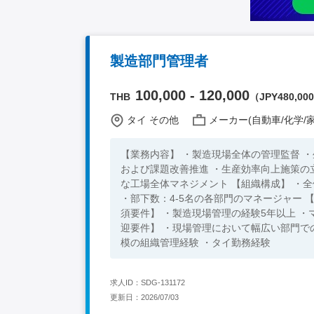
製造部門管理者
100,000 - 120,000
THB
（JPY480,000 
タイ その他
メーカー(自動車/化学/家
【業務内容】 ・製造現場全体の管理監督 
および課題改善推進 ・生産効率向上施策の立
な工場全体マネジメント 【組織構成】 ・全体従業員：約300名 ・日本人数：約3名 ・レポートライン：工場長・MD
・部下数：4-5名の各部門のマネージャー 【言語、言語レベル】 ・英語：日常会話レベル以上 ・タイ語：歓迎 【必
須要件】 ・製造現場管理の経験5年以上 ・マネジメント経験1年以上 ・英語またはタイ語：日常会話レベル以上 【歓
迎要件】 ・現場管理において幅広い部門での経験がある方 ・工場長などの製造現場全体の管理経験 ・100名以上規
模の組織管理経験 ・タイ勤務経験
求人ID：SDG-131172
更新日：2026/07/03