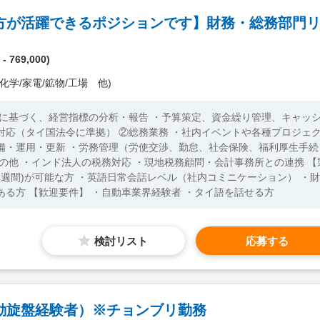
- 769,000)
化学/家電/鉱物/工場 他)
算に基づく、経営指標の分析・報告 ・予算策定、資金繰り管理、キャッ
対応（タイ国法令に準拠） ②総務業務 ・社内イベントや各種プロジェ
備・運用・更新 ・労務管理（労使交渉、勤怠、社会保険、福利厚生手続
の他 ・インド法人の税務対応 ・現地税務顧問・会計事務所との連携 【製
1週間)が可能な方 ・英語日常会話レベル（社内コミニケーション） ・財
務経験が豊富な方 ・タイに長く在住予定である方 【歓迎要件】 ・自動車業界経験者 ・タイ語を話せる方
検討リスト
応募する
動旋盤経験者）※チョンブリ勤務