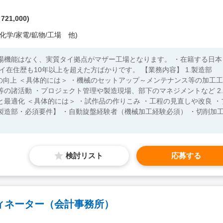
 721,000)
化学/家電/鉱物/工場 他)
場機能はなく、実質タイ拠点がマザー工場となります。 ・在籍する日本
0年以上を超えた方ばかりです。 【業務内容】 1.製造部
の向上 ＜具体的には＞ ・機械のセットアップ～メンテナンス等の加工工
の諸活動 ・プロジェクト管理や製造現場、部下のマネジメントなど 2.
最適化 ＜具体的には＞ ・試作品の作りこみ ・工程の見直しや改良 ・
検討リスト
応募する
ィネーター（会計事務所）