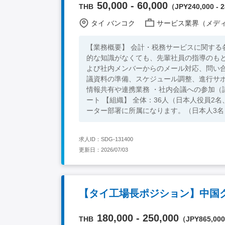
50,000 - 60,000
THB
（JPY240,000 - 2
タイ バンコク
サービス業界（メディア/広告
【業務概要】 会計・税務サービスに関する
的な知識がなくても、先輩社員の指導のもとで少しずつ
よび社内メンバーからのメール対応、問い合
議資料の準備、スケジュール調整、進行サポ
情報共有や連携業務 ・社内会議への参加（
ート 【組織】 全体：36人（日本人役員2名、タイ人役員1名） レポート：タイ人チームリーダー チーム：コーディネ
ーター部署に所属になります。（日本人3名） 多くの社員
語：日常会話レベル（社内外コミュニケーションで使用） ＜求めている人物像＞ ・自
スタッフと協力して、迅速に対応できる方 ・前向きな方 【必須スキル】 ・四大卒以上
求人ID：SDG-131400
経験3年以上（ワークパーミット要件） ・
更新日：2026/07/03
使用） ・日本での勤務経験ある方 【歓迎スキル】 ・経理関係にて3年以上の業務経験をお持ちの方 ・長期で働ける
方 ・タイ語日常会話レベル ・現地にて面
180,000 - 250,000
THB
（JPY865,000 