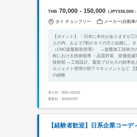
70,000 - 150,000
THB
（JPY336,000 -
タイ チョンブリー
メーカー(自動車/
【ポイント】 ・日本に本社がありますが工
人の内、およそ7割がタイの方と結婚し、タイ在住歴も1
（CNC旋盤製造管理） →旋盤加工技術力
程における技術指導 ・品質対策、原価低減等
技術部 →工程設計、製造プロセスの効率化と
ロジェクト管理や部下マネジメントなど 【製造部・必須要件】 ・自動旋盤経験者（機械加工経験必須） ・切削加工
の経験
求人ID：SDG-102111
更新日：2026/07/07
【経験者歓迎】日系企業コーデ