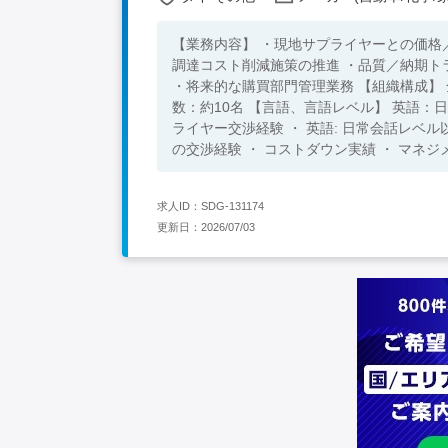
【業務内容】 ・現地サプライヤーとの価格
調達コスト削減施策の推進 ・品質／納期ト
・将来的な購買部門管理業務 【組織構成】 全体従業員：約300名 日本人数：約3名 レポートライン：日本人＜D 部下
数：約10名 【言語、言語レベル】 英語：日常会話レベル以上 タイ語：歓迎 【必須要件】 ・ 購買／調達経験 ・ サプ
ライヤー交渉経験 ・ 英語: 日常会話レベル以上 【歓迎要件】 ・ 海外工場での購買経験 ・ タイ国内サプ
の交渉経験 ・ コストダウン実績 ・ マネジ
求人ID：SDG-131174
更新日：2026/07/03