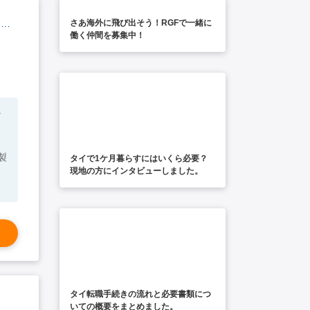
【グローバルな環境で働きたい方が活躍できるポジションです】財務・総務部門リーダー（グローバル対応）＊チョンブリ勤務
さあ海外に飛び出そう！RGFで一緒に
働く仲間を募集中！
シ
ク
タイで1ケ月暮らすにはいくら必要？
現地の方にインタビューしました。
タイ転職手続きの流れと必要書類につ
いての概要をまとめました。