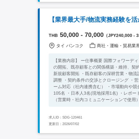
【業界最大手/物流実務経験を
50,000 - 70,000
THB
（JPY240,000 - 3
タイ バンコク
商社・運輸・貿易業
【業務内容】 ー仕事概要 国際フォワーデ
の開拓、既存顧客との関係構築・維持、契約交渉、
新規顧客開拓 ・既存顧客の深耕営業・物流
調整 ・契約条件の交渉とクロージング ・
ーム対応（社内連携含む） ・市場動向や競合情報の収
105名 ・日本人3名(現地採用1名) ・レポート先は日本人上
（営業時・社内コミュニケーションで使用） 【求める人物像】 ・顧客志向が高く、マルチタスクに対応できる方
能動的に新規顧客を開拓し、営業成果を出せる方 ・
流業界での法人営業経験2年以上のご経験を
求人ID：SDG-120461
ンで使用） ・タイ国内での運転免許もしくは、運転免許を取得
更新日：2026/07/02
ル ・タイ語日常会話