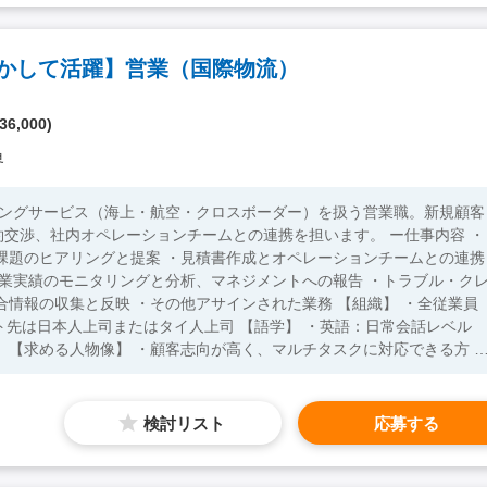
活かして活躍】営業（国際物流）
36,000)
界
ィングサービス（海上・航空・クロスボーダー）を扱う営業職。新規顧客
社内オペレーションチームとの連携を担います。 ー仕事内容 ・
課題のヒアリングと提案 ・見積書作成とオペレーションチームとの連携
営業実績のモニタリングと分析、マネジメントへの報告 ・トラブル・ク
集と反映 ・その他アサインされた業務 【組織】 ・全従業員
司またはタイ人上司 【語学】 ・英語：日常会話レベル
 ・
フォワーディング業界の知識を有している方 【必須要件】 ・物
お持ちの方 ・英語日常会話レベル以上（営業時・社内コミュニケーシ
する意思のある方 【歓迎要件】 ・英語ビジネスレベ
検討リスト
応募する