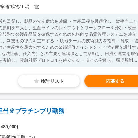
/家電/鉱物/工場 他)
営を監督し、製品の安定供給を確保 ・生産工程を最適化し、効率向上と
式の原則を導入し、生産ラインのレイアウトとワークフローを分析・改善
・全段階での製品品質を確保するための包括的な品質管理システムを確立
し、新技術の導入を主導する ・現地チームの技術能力を指導・育成 ・
協力と生産性を最大化するための業績評価とインセンティブ制度を設計す
、地域社会、仕入先）との主要な連絡役として活動し、円滑な運営を確
を実施し、緊急対応プロトコルを確立する ・タイの労働法、環境規制、
（通訳あり） 【歓迎要件】 ・タイまたは東南アジア
検討リスト
応募する
担当※プラチンブリ勤務
 480,000)
電/鉱物/工場 他)