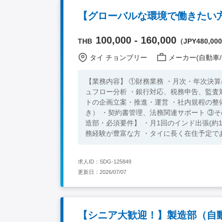
100,000 - 160,000
THB
（JPY480,000 
タイ チョンブリー
メーカー(自動車/
【業務内容】 ①財務業務 ・月次・年次決
ュフロー分析 ・銀行対応、税務申告、監査
トの企画立案・推進・運営 ・社内規程の整
き） ・契約書管理、法務関連サポート ③そ
造部・必須要件】 ・月1回のインド出張(約
求人ID：SDG-125849
更新日：2026/07/07
【シニア大歓迎！】製造部（自