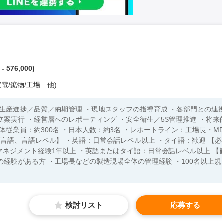
- 576,000)
電/鉱物/工場 他)
・生産進捗／品質／納期管理 ・現地スタッフの指導育成 ・各部門との連
案実行 ・経営層へのレポーティング ・安全衛生／5S管理推進 ・将来
検討リスト
応募する