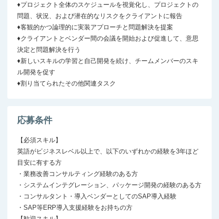
♦プロジェクト全体のスケジュールを視覚化し、プロジェクトの
問題、状況、および潜在的なリスクをクライアントに報告

♦客観的かつ論理的に実装アプローチと問題解決を提案

♦クライアントとベンダー間の会議を開始および促進して、意思
決定と問題解決を行う

♦新しいスキルの学習と自己開発を続け、チームメンバーのスキ
ル開発を促す

♦割り当てられたその他関連タスク
応募条件
【必須スキル】

英語がビジネスレベル以上で、以下のいずれかの経験を3年ほど
目安に有する方

・業務改善コンサルティング経験のある方

・システムインテグレーション、パッケージ開発の経験のある方

・コンサルタント・導入ベンダーとしてのSAP導入経験

・SAP等ERP導入支援経験をお持ちの方

【歓迎スキル】
