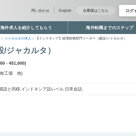
ログ
問い合わせ
English
企業様はこちら
海外求人を紹介してもらう
海外転職までのステップ
職
ジャカルタの求人
【インドネシア】経理財務部門リーダー（建設/ジャカルタ）
設/ジャカルタ）
0 - 451,000)
物/工場 他)
国語と同様;インドネシア語レベル:日常会話;