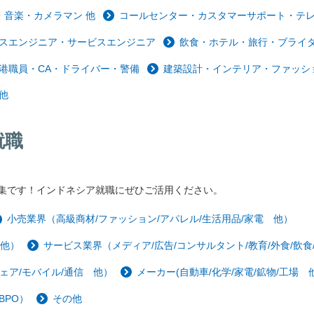
音楽・カメラマン 他
コールセンター・カスタマーサポート・テ
スエンジニア・サービスエンジニア
飲食・ホテル・旅行・ブライ
港職員・CA・ドライバー・警備
建築設計・インテリア・ファッシ
他
就職
集です！インドネシア就職にぜひご活用ください。
小売業界（高級商材/ファッション/アパレル/生活用品/家電 他）
 他）
サービス業界（メディア/広告/コンサルタント/教育/外食/飲食
ェア/モバイル/通信 他）
メーカー(自動車/化学/家電/鉱物/工場 他
BPO）
その他