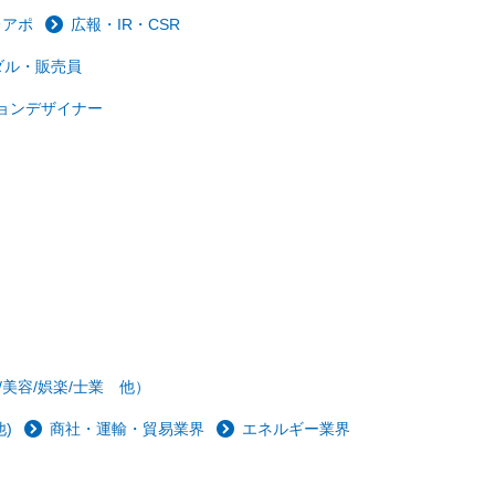
レアポ
広報・IR・CSR
ダル・販売員
ョンデザイナー
/美容/娯楽/士業 他）
)
商社・運輸・貿易業界
エネルギー業界