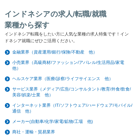
インドネシアの求人/転職/就職
業種から探す
インドネシア転職をしたい方に人気な業種の求人特集です！イン
ドネシア就職にぜひご活用ください。
金融業界（資産運用/銀行/保険/不動産 他）
小売業界（高級商材/ファッション/アパレル/生活用品/家電
他）
ヘルスケア業界（医療/診察/ライフサイエンス 他）
サービス業界（メディア/広告/コンサルタント/教育/外食/飲食/
美容/娯楽/士業 他）
インターネット業界（IT/ソフトウェア/ハードウェア/モバイル/
通信 他）
メーカー(自動車/化学/家電/鉱物/工場 他)
商社・運輸・貿易業界