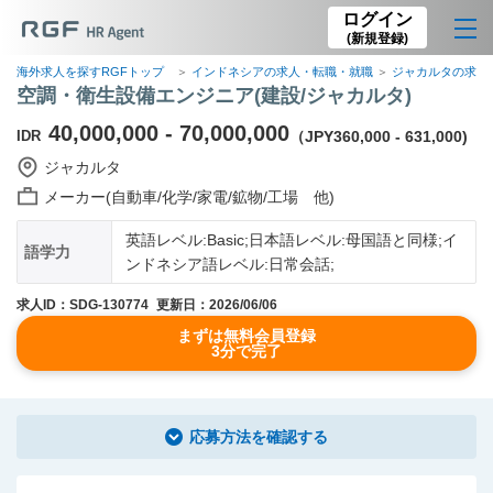
ログイン
(新規登録)
海外求人を探すRGFトップ
インドネシアの求人・転職・就職
ジャカルタの求人
空調・衛生設備エンジニア(建設/ジャカルタ)
40,000,000 - 70,000,000
IDR
（JPY360,000 - 631,000)
ジャカルタ
メーカー(自動車/化学/家電/鉱物/工場 他)
英語レベル:Basic;日本語レベル:母国語と同様;イ
語学力
ンドネシア語レベル:日常会話;
求人ID：SDG-130774
更新日：2026/06/06
まずは無料会員登録
3分で完了
応募方法を確認する