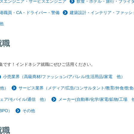
スエンジニア・サービスエンジニア
飲食・ホテル・旅行・ブライ
港職員・CA・ドライバー・警備
建築設計・インテリア・ファッシ
他
就職
集です！インドネシア就職にぜひご活用ください。
小売業界（高級商材/ファッション/アパレル/生活用品/家電 他）
 他）
サービス業界（メディア/広告/コンサルタント/教育/外食/飲食
ェア/モバイル/通信 他）
メーカー(自動車/化学/家電/鉱物/工場 他
BPO）
その他
就職