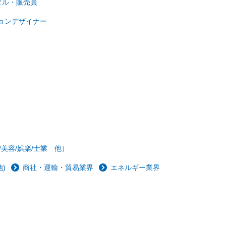
ダル・販売員
ョンデザイナー
/美容/娯楽/士業 他）
)
商社・運輸・貿易業界
エネルギー業界