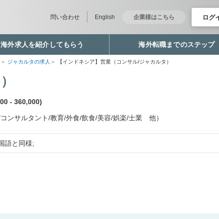
ログ
問い合わせ
English
企業様はこちら
海外求人を紹介してもらう
海外転職までのステップ
職
ジャカルタの求人
【インドネシア】営業（コンサル/ジャカルタ）
タ）
0 - 360,000)
コンサルタント/教育/外食/飲食/美容/娯楽/士業 他）
国語と同様;