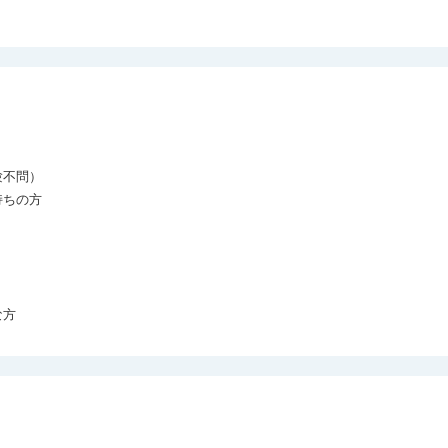
不問）

ちの方

な方