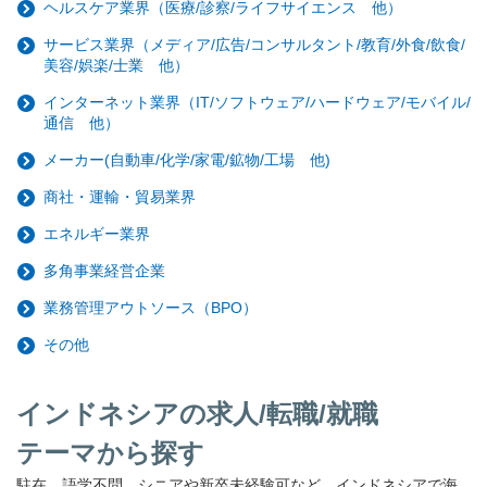
ヘルスケア業界（医療/診察/ライフサイエンス 他）
サービス業界（メディア/広告/コンサルタント/教育/外食/飲食/
美容/娯楽/士業 他）
インターネット業界（IT/ソフトウェア/ハードウェア/モバイル/
通信 他）
メーカー(自動車/化学/家電/鉱物/工場 他)
商社・運輸・貿易業界
エネルギー業界
多角事業経営企業
業務管理アウトソース（BPO）
その他
インドネシアの求人/転職/就職
テーマから探す
駐在、語学不問、シニアや新卒未経験可など、インドネシアで海