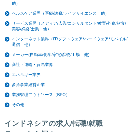
他）
ヘルスケア業界（医療/診察/ライフサイエンス 他）
サービス業界（メディア/広告/コンサルタント/教育/外食/飲食/
美容/娯楽/士業 他）
インターネット業界（IT/ソフトウェア/ハードウェア/モバイル/
通信 他）
メーカー(自動車/化学/家電/鉱物/工場 他)
商社・運輸・貿易業界
エネルギー業界
多角事業経営企業
業務管理アウトソース（BPO）
その他
インドネシアの求人/転職/就職