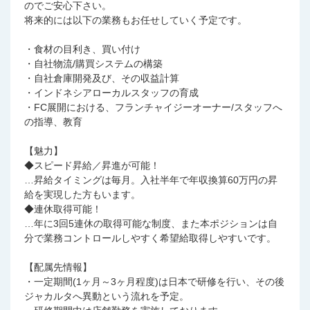
のでご安心下さい。
将来的には以下の業務もお任せしていく予定です。
・食材の目利き、買い付け
・自社物流/購買システムの構築
・自社倉庫開発及び、その収益計算
・インドネシアローカルスタッフの育成
・FC展開における、フランチャイジーオーナー/スタッフへ
の指導、教育
【魅力】
◆スピード昇給／昇進が可能！
…昇給タイミングは毎月。入社半年で年収換算60万円の昇
給を実現した方もいます。
◆連休取得可能！
…年に3回5連休の取得可能な制度、また本ポジションは自
分で業務コントロールしやすく希望給取得しやすいです。
【配属先情報】
・一定期間(1ヶ月～3ヶ月程度)は日本で研修を行い、その後
ジャカルタへ異動という流れを予定。