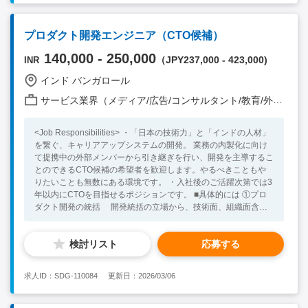
プロダクト開発エンジニア（CTO候補）
140,000 - 250,000
（JPY237,000 - 423,000)
INR
インド バンガロール
サービス業界（メディア/広告/コンサルタント/教育/外食/飲食/美容/娯楽/士業 他）
<Job Responsibilities> ・「日本の技術力」と「インドの人材」
を繋ぐ、キャリアアップシステムの開発。 業務の内製化に向け
て提携中の外部メンバーから引き継ぎを行い、開発を主導するこ
とのできるCTO候補の希望者を歓迎します。やるべきこともや
りたいことも無数にある環境です。 ・入社後のご活躍次第では3
年以内にCTOを目指せるポジションです。 ■具体的には ①プロ
ダクト開発の統括 開発統括の立場から、技術面、組織面含め
た開発を推進していただきます。 ・Flutterを用いたApp開発・
指揮 ・データベース設計・モデル作成・管理（TypeScript・
検討リスト
応募する
React） ・プロダクトを圧倒的に使いやすくするための改善・
運用 ②今後の5年10年先を見据えた技術 / 開発体制による競合優
位性を構築する ・React(Next.js)・Typescriptによるフロント
求人ID：SDG-110084
更新日：2026/03/06
エンド開発・指揮 ・データベース設計・モデル作成・管理
・プロダクトを圧倒的に使いやすくするための改善・運用
・競合優位性構築のための方針決め・実行 ・インドでのサ