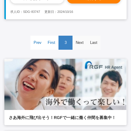
（本社生産技術部とインド人開発チームとの間で、本社側へ承認
を取ったり重要点のフォローアップをお願いします） ■ インド
求人ID：SDG-83747
更新日：2024/10/16
人製造チームへ生産管理や現場改善活動の指導 ■ 本社技術者が
インド出張に来た際の社内通訳や翻訳 仕事のできる方には能力
に見合ったチャンスを提供できればと思いますので、ぜひ一緒に
頑張りましょう。 <必須条件> ・社会人経験3年以上 ・製造業で
の就業経験 ・日常英会話（本社生産技術部とインド側の技術的
な橋渡しをして頂きます） ・長期（3年が目安）で働くことが可
Prev
First
3
Next
Last
能な方 <歓迎条件> ・英語を使用した業務経験をお持ちの方 ・自
動車業界での営業、技術、品質部署の経験 ・生産技術・開発業
務に携わった経験
さあ海外に飛び出そう！RGFで一緒に働く仲間を募集中！