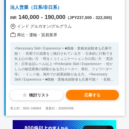
ービスローンチに関する立ち上げ・改善・運用 ③開発組織を構
法人営業（日系/非日系）
築・運用する 将来的には採用やマネジメント含めて開発チー
ムの組織づくりを担っていただきます。 ・事業計画から落と
140,000 - 190,000
（JPY237,000 - 322,000)
INR
し込んだ組織計画の構築、採用、組織制度（評価 / カルチャー浸
透 etc）設計 ＜その他業務＞ ・現在発生する/将来的に発生する
インド グルガオン/グルグラム
エンジニアリング課題の解決 ・短期〜中長期の技術選定および
商社・運輸・貿易業界
設計 ・ボードメンバーとしての経営判断への参画 ・新規技術リ
サーチの推進 ・開発工程の標準化 ・エンジニア組織のマネジメ
ント（採用・育成、その他チームに関すること全般） ・カルチ
<Necessary Skill / Experience > ■職種・業種未経験者も応募可
ャー作り ・インド開発チームとの連携 ＜主な技術スタック＞ ・
能！ ・長期での就業をご検討されている方 ・主体的に行動でき
サーバーサイド ：Node.js, ・フロントエンド ：
向上心の強い方 ・明るくコミュニケーション力の高い方 ・英語
React(Next.js), Typescript ・モバイル開発 : Flutter ・ミドル
力：日常会話レベル以上 <Preferable Skill / Experience> ・何か
ウェア/ DB： MySQL, Planetscale, Prisma, Firebase (DBや認証
しらの物流業務の経験がある方(メーカー、商社、フォワーダー
はサーバーレスサービスやORMを利用想定） ・インフラ,
等） ・インド他、海外での就業経験がある方。 <Necessary
CI/CD ：Vercel ・ソースコード管理 ：GitHub <Necessary
Skill / Experience > ■職種・業種未経験者も応募可能！ ・長期で
Skill / Experience > ・Webシステム開発における、設計・実装・
の就業をご検討されている方 ・主体的に行動でき向上心の強い
運用のご経験 ・アプリ開発または立ち上げに携わった経験 ・プ
方 ・明るくコミュニケーション力の高い方 ・英語力：日常会話
ロダクトの方向性に基づいたアプリケーション全般の短期〜中長
検討リスト
応募する
レベル以上 <Preferable Skill / Experience> ・何かしらの物流業
期の技術選定及び設計 <Preferable Skill / Experience> ・0→1の
務の経験がある方(メーカー、商社、フォワーダー等） ・インド
プロダクト開発を技術選定から実施した経験がある方 ・スター
他、海外での就業経験がある方。
トアップでの開発経験がある方 ・社内外含め、周りを巻き込み
求人ID：SDG-106064
更新日：2026/03/06
ながら業務を推進できる方 ・インド他、海外での就業経験をお
持ちの方