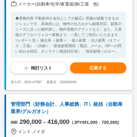
メーカー(自動車/化学/家電/鉱物/工場 他)
◆業務内容 不動産仲介会社としての幅広い実務が経験できるポ
ジションです。具体的には、物件の仕入れから顧客対応、顧客の
ニーズに沿った物件探し、物件視察のアテンドなど。また、入居
後のアフターフォロー業務まで、一貫してご対応いただきます。
<レポート先＞ 拠点長 ＜顧客＞ ・個人顧客 ・法人顧客（オフィ
ス・工場） ＜詳細＞ ・新規顧客開拓（電話、メール、HPへの問
い合わせ対応、オンライン商談対応等） ・既存顧客へのルート
営業 ・クライアントからのニーズヒアリングを元に要望書を作
成 ・内覧対応（クライアントとの調整およびブローカーとの調
検討リスト
応募する
整） 【要英語】 ・契約書締結・入居まで一貫したサポート ・
入居後のカスタマーサポート <Necessary Skill / Experience > ・
社交的なコミュニケーションができる方 ・ビジネスレベル以上
求人ID：SDG-67997
更新日：2026/05/08
の英語力 ・業界経験は不問ですが、不動産業界に興味をお持ち
の方 <Preferable Skill / Experience> ・インドまたはその他海外
への渡航経験 ・営業または営業に類似するご経験をお持ちの方
管理部門（財務会計、人事総務、IT）統括（自動車
業界/グルガオン）
290,000 - 416,000
（JPY491,000 - 705,000)
INR
インド ノイダ