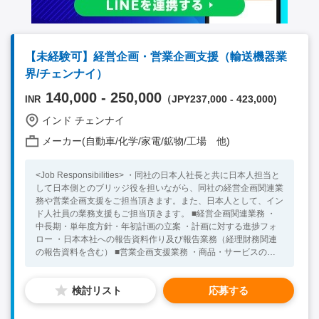
【未経験可】経営企画・営業企画支援（輸送機器業
界/チェンナイ）
140,000 - 250,000
（JPY237,000 - 423,000)
INR
インド チェンナイ
メーカー(自動車/化学/家電/鉱物/工場 他)
<Job Responsibilities> ・同社の日本人社長と共に日本人担当と
して日本側とのブリッジ役を担いながら、同社の経営企画関連業
務や営業企画支援をご担当頂きます。また、日本人として、イン
ド人社員の業務支援もご担当頂きます。 ■経営企画関連業務 ・
中長期・単年度方針・年初計画の立案 ・計画に対する進捗フォ
ロー ・日本本社への報告資料作り及び報告業務（経理財務関連
の報告資料を含む） ■営業企画支援業務 ・商品・サービスの販
売に必要な販売推進資料等の準備 ・インド人メンバーと協力
し、市場環境調査（お客様・競合等の調査）、事業開発関連の基
検討リスト
応募する
礎調査 ・ 調査したデータを元にしたプレゼン資料の作成、各種
書類作成業務 <Necessary Skill / Experience > ・ビジネスレベル
の英語力をお持ちの方 ・社会人経験 5年以上 ・インドにてビジ