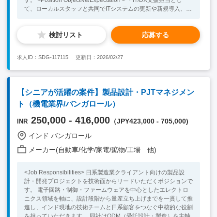
て、ローカルスタッフと共同でITシステムの更新や新規導入、
DX支援などをご担当いただきます。 <Job Responsibilities> ■業
務内容 ・ITサポート業務：社内システムの運用管理（業務アプ
検討リスト
応募する
リケーション、ネットワーク、サーバーなど）、社内からのIT関
連の問い合わせ対応およびトラブルシューティング、社員の
PC、ソフトウェア、周辺機器のサポート ・DX推進業務：新た
求人ID：SDG-117115
更新日：2026/02/27
なITツールやシステム導入の提案、検討、実施、デジタル化に向
けた業務プロセスの改善、社内のデジタルトランスフォーメーシ
ョン（DX）の企画・推進、各部署と連携し、業務効率化や生産
性向上を支援 ・プロジェクトマネジメント：DXプロジェクトの
【シニアが活躍の案件】製品設計・PJTマネジメン
計画・進行管理 外部ベンダーとの調整および契約管理、システ
ト（機電業界/バンガロール）
ム導入や変更に伴うユーザー教育、トレーニング ・IT戦略策
定：会社全体のIT戦略・方針の策定支援、新技術の調査と導入可
250,000 - 416,000
（JPY423,000 - 705,000)
INR
能性の評価 <Necessary Skill / Experience > ・IT業界での業務経
験5年以上 ・日本人社員、インド人社員とともに協力して働ける
インド バンガロール
コミュニケーション能力の高い方 ・日常会話レベル以上の英語
力 <Preferable Skill / Experience> ・システム開発・導入業務経
メーカー(自動車/化学/家電/鉱物/工場 他)
験 ・自動車業界/製造業界の就業経験 ・海外での就業経験、また
は長期滞在経験 ・インドへの渡航経験
<Job Responsibilities> 日系製造業クライアント向けの製品設
計・開発プロジェクトを技術面からリードいただくポジションで
す。 電子回路・制御・ファームウェアを中心としたエレクトロ
ニクス領域を軸に、設計段階から量産立ち上げまでを一貫して推
進し、インド現地の技術チームと日系顧客をつなぐ中核的な役割
を担っていただきます。 同社はODM（受託設計・製造）を主軸