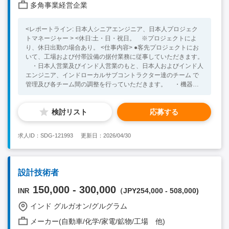
での就業経験をお持ちの方（インドでのご経験をお持ちの方であ
多角事業経営企業
れば尚可）
<レポートライン: 日本人シニアエンジニア、日本人プロジェク
トマネージャー > <休日:土・日・祝日。 ※プロジェクトによ
り、休日出勤の場合あり。 <仕事内容> ●客先プロジェクトにお
いて、工場および付帯設備の据付業務に従事していただきます。
・日本人営業及びインド人営業のもと、日本人およびインド人
エンジニア、インドローカルサブコントラクター達のチーム で
管理及び各チーム間の調整を行っていただきます。 ・機器の
据付、配管・ダクト・電気ケーブル敷設や安全管理の実施。 <必
須の経験・スキル > ・建築関係有資格者（２級以上） ・建
検討リスト
応募する
屋レイアウト図面、機器外形図面、配管図面等の読解 <あれば尚
望ましい経験・スキル> ・建築施工管理経験 ・機器器具設
置、配管、ダクト、電気工事等いずれかの経験 ・インドの環
求人ID：SDG-121993
更新日：2026/04/30
境下(文化、食べ物、インド人特有の慣習等)に順応できる適応力
・コミュニケーション能力 （ビジネス英語）
設計技術者
150,000 - 300,000
（JPY254,000 - 508,000)
INR
インド グルガオン/グルグラム
メーカー(自動車/化学/家電/鉱物/工場 他)