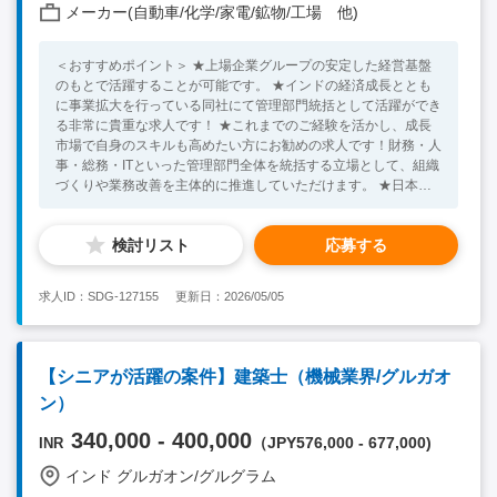
メーカー(自動車/化学/家電/鉱物/工場 他)
＜おすすめポイント＞ ★上場企業グループの安定した経営基盤
のもとで活躍することが可能です。 ★インドの経済成長ととも
に事業拡大を行っている同社にて管理部門統括として活躍ができ
る非常に貴重な求人です！ ★これまでのご経験を活かし、成長
市場で自身のスキルも高めたい方にお勧めの求人です！財務・人
事・総務・ITといった管理部門全体を統括する立場として、組織
づくりや業務改善を主体的に推進していただけます。 ★日本本
社と連携しながら、予算管理や経営レポーティングを通じて、イ
ンド事業の成長戦略に深く関わることができるポジションです。
検討リスト
応募する
■採用背景： ・事業拡大および管理体制強化に伴い、インド拠点
全体を俯瞰し、管理部門を横断的に統括いただける人材を募集し
ています。 ＜業務内容＞ 管理部門の責任者として、以下業務を
求人ID：SDG-127155
更新日：2026/05/05
担っていただきます。 ◆具体的には ●財務会計、人事総務、IT部
門の統括、当該部門HODの管理・監督 ●全社予算、月次財務状
況把握・要約、親会社への報告 ●社内外含む監査対応推進管理 ●
関連官庁、銀行、税務コンサルタント等との折衝 ●生産管理等シ
【シニアが活躍の案件】建築士（機械業界/グルガオ
ステム関連の素養もあれば尚可 <Necessary Skill / Experience >
ン）
・ビジネスレベルの英語力をお持ちの方 ・財務会計を軸に、管
理部門全体を横断的にマネジメントした経験をお持ちの方 ・現
340,000 - 400,000
（JPY576,000 - 677,000)
INR
場と経営の橋渡しができるコミュニケーション力をお持ちの方
<Preferable Skill / Experience> ・ERPシステム導入のご経験を
インド グルガオン/グルグラム
ある方 ・生産管理システムの導入のご経験をお持ちの方 ・海外