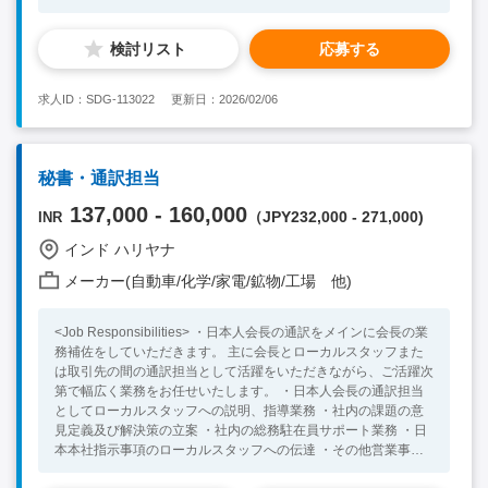
収集を行います。 ・IT戦略の策定：企業のビジネス目標に合わ
せたIT戦略を策定します。ITシステムの最適化や効率化を提案
検討リスト
応募する
し、必要に応じて新しい技術やツールの導入を検討します。 上
記をもとに、各ステークホルダーとのやり取りを実施いただきま
す。 ・日本語での情報共有：技術的な内容を正確に翻訳するだ
求人ID：SDG-113022
更新日：2026/02/06
けでなく、一貫性、顧客のニーズに合わせて、コミュニケーショ
ンを行う。 ・成果の評価と改善提案のための顧客フォローアッ
プの実施：ITシステム導入後の成果を評価し、KPIをもとに改善
点を洗い出し、さらなる最適化案を提案・顧客とのMTGの実
秘書・通訳担当
施。 <Necessary Skill / Experience > ・3年程度のIT業界での業
務経験及びソフトウェアに関する知識を有する方 ・ビジネスレ
137,000 - 160,000
（JPY232,000 - 271,000)
INR
ベルの英語力（社内でのコミュニケーションに問題ない程度の英
語力） ・コミュニケーション能力が高く、複数部門の方とのコ
インド ハリヤナ
ミュニケーションをうまく取れる方 ・インドで長期的に勤務を
メーカー(自動車/化学/家電/鉱物/工場 他)
希望される方 <Preferable Skill / Experience> ・サイバーセキュ
リティや情報セキュリティの知識をお持ちの方 ・クラウドセキ
ュリティの概念や実務に精通している方 ・ISO、CISSP、CISA
<Job Responsibilities> ・日本人会長の通訳をメインに会長の業
などの業界資格をお持ちの方
務補佐をしていただきます。 主に会長とローカルスタッフまた
は取引先の間の通訳担当として活躍をいただきながら、ご活躍次
第で幅広く業務をお任せいたします。 ・日本人会長の通訳担当
としてローカルスタッフへの説明、指導業務 ・社内の課題の意
見定義及び解決策の立案 ・社内の総務駐在員サポート業務 ・日
本本社指示事項のローカルスタッフへの伝達 ・その他営業事務
サポート等（ご本人様のご希望とご活躍状況に応じて） などの