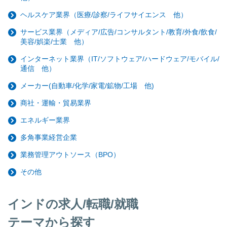
ヘルスケア業界（医療/診察/ライフサイエンス 他）
サービス業界（メディア/広告/コンサルタント/教育/外食/飲食/
美容/娯楽/士業 他）
インターネット業界（IT/ソフトウェア/ハードウェア/モバイル/
通信 他）
メーカー(自動車/化学/家電/鉱物/工場 他)
商社・運輸・貿易業界
エネルギー業界
多角事業経営企業
業務管理アウトソース（BPO）
その他
インドの求人/転職/就職
テーマから探す