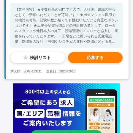
【業務内容】 ★少数精鋭の部門ですので、入社後、組織の中心
としてご活躍いただくことが可能です！ ★ポテンシャル採用で
の検討も可能！経験年数が短くても挑戦いただける貴重なポジシ
ョンです！ ★工場受変電設備などの設計技術者として、ローカ
ルスタッフや他日本人の施工・設備管理のメンバーと協力し、業
務を行っていただきます。 ・工場などに用いられる受変電設
備、制御盤の設計 ・設備やシステムの運転や制御に関する要件
をヒアリング ・制御システムの設計 ・承認用、発注用の仕様検
討・作成 ・調達品の仕様確認 ・試験や検証、最終的な現地での
検討リスト
応募する
試験調整 ・運用中の設備やシステムのトラブル対応、改善業務
【必須条件】 ・電気/機械設備の設計経験や知識（経験年数不問/
ポテンシャル採用可） ・日常会話レベル以上の英語力 【歓迎条
求人ID：SDG-113211
更新日：2026/03/26
件】 ・電気技術者検定三種の資格保有者 ・ビジネスレベルの英
語力 ・インド他、海外での就業経験をお持ちの方