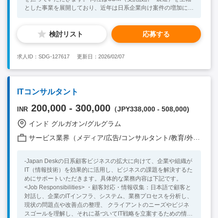
とした事業を展開しており、近年は日系企業向け案件の増加に伴
い、本ポジションが新設されました。 ■具体的には ・日系クラ
イアントの技術窓口としての対応 ・技術的な要件整理、仕様す
検討リスト
応募する
り合わせ、課題対応 ・電子回路・制御系を中心とした製品設
計・開発の推進 ・モーター制御、マイクロコントローラー、制
御システム全体の理解を前提とした開発支援 ・システム実現の
求人ID：SDG-127617
更新日：2026/02/07
ためのファームウェア設計・構築のレビューおよび技術判断 ・
インド人エンジニアチームとのプロジェクトマネジメント ・ス
ケジュール、品質、コスト管理 ・複数チーム・複数工程を横断
した調整 ・技術資料・設計ドキュメントの確認およびレビュー
ITコンサルタント
（英語／日本語） ・クライアント拠点・自社工場への訪問対応
・インド国内出張：月1回程度 ・案件により日本・海外出張の可
200,000 - 300,000
（JPY338,000 - 508,000)
INR
能性あり <Necessary Skill / Experience > ・製品設計・開発に関
わる実務経験（電子・制御・システム系歓迎） ・プロジェクト
インド グルガオン/グルグラム
マネジメントまたは技術リード経験 ・英語での業務コミュニケ
サービス業界（メディア/広告/コンサルタント/教育/外食/飲食/美容/娯楽/士業 他）
ーション能力（インド人エンジニアとの協業） <Preferable Skill
/ Experience> ・電子回路設計、制御系、ファームウェアに関す
る知見 ・ODM／受託開発ビジネスの経験 ・日系製造業向け案件
-Japan Deskの日系顧客ビジネスの拡大に向けて、企業や組織が
対応経験
IT（情報技術）を効果的に活用し、ビジネスの課題を解決するた
めにサポートいただきます。具体的な業務内容は下記です。
<Job Responsibilities> ・顧客対応・情報収集：日本語で顧客と
対話し、企業のITインフラ、システム、業務プロセスを分析し、
現状の問題点や改善点の整理、 クライアントのニーズやビジネ
スゴールを理解し、それに基づいてIT戦略を立案するための情報