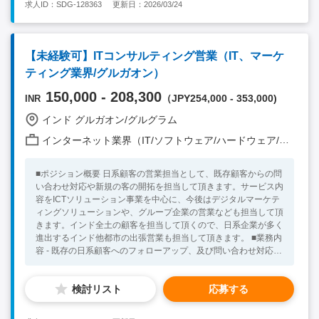
求人ID：SDG-128363
更新日：2026/03/24
ネスパーソンとして成長したいという強い意欲をお持ちの方 ・
インド国内(地方を含む)の出張対応等も問題ない方 <Preferable
Skill / Experience> ・事業会社での就業経験をお持ちの方 ・イン
ド他海外での就業経験をお持ちの方
【未経験可】ITコンサルティング営業（IT、マーケ
ティング業界/グルガオン）
150,000 - 208,300
（JPY254,000 - 353,000)
INR
インド グルガオン/グルグラム
インターネット業界（IT/ソフトウェア/ハードウェア/モバイル/通信 他）
■ポジション概要 日系顧客の営業担当として、既存顧客からの問
い合わせ対応や新規の客の開拓を担当して頂きます。サービス内
容をICTソリューション事業を中心に、今後はデジタルマーケテ
ィングソリューションや、グループ企業の営業なども担当して頂
きます。インド全土の顧客を担当して頂くので、日系企業が多く
進出するインド他都市の出張営業も担当して頂きます。 ■業務内
容 - 既存の日系顧客へのフォローアップ、及び問い合わせ対応、
顧客のニーズのヒヤリング。 - ヒヤリングしたニーズを元に、社
内のインド人エンジニアやデジタルマーケティング担当者と相談
検討リスト
応募する
の上、各種ソリューションの提供。（ICTソリューション、デジ
タルマーケティング等） ‐ 顧客へ提供するサービスの進捗/品質
の管理 - 新規の顧客開拓（主に日系顧客の開拓） - デジタルデー