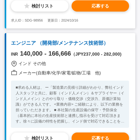
携わっていただきます。また、仕事のできる方には能力に見合っ
検討リスト
応募する
たチャンスを提供できればと思いますので、ぜひ一緒に頑張りま
しょう。 <Necessary Skill / Experience > ・英会話 ビジネスレ
ベル以上をお持ちの方 ・エクセル、パワーポイントが問題なく
求人ID：SDG-98956
更新日：2024/10/16
扱える方 ・インドで２年以上継続して働く意思をお持ちの方
<Preferable Skill / Experience> ・海外での就業経験、または長
期滞在経験 ・製造業での就業経験をお持ちの方（生産管理、品
質管理等） ・インドへの渡航経験をお持ちの方
エンジニア （開発部/メンテナンス技術部）
140,000 - 166,666
（JPY237,000 - 282,000)
INR
インド その他
メーカー(自動車/化学/家電/鉱物/工場 他)
■求める人材は、 ー「製造業の見積り詳細がわかり、弊社インド
人スタッフと共に、顧客（インド人メイン）＆サプライヤー（イ
ンド人メイン）とのやり取り・価格交渉（交渉力、原価計算知
識）ができる人です。 <業務内容> ご経験により、以下の業務を
担っていただきます。 ■ 本社製の生産設備の保守・予防保全
（基本的に本社の生産技術部と連携し指示を受けて対応頂きま
す。徐々に設備の特性を把握し、インド側で対応できることを増
やしていってください） ■ ローカル製設備の保守・予防保全
（インド人メンテナンスチームへ技術指導および問題分析指導）
検討リスト
応募する
■ 新機種開発や治具製作時のインド人開発チームへのサポート