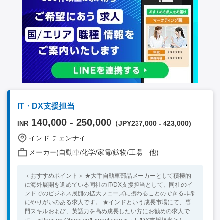
IT・DX支援担当
140,000 - 250,000
（JPY237,000 - 423,000)
INR
インド チェンナイ
メーカー(自動車/化学/家電/鉱物/工場 他)
＜おすすめポイント＞ ★大手自動車部品メーカーとして積極的
に海外展開を進めている同社のIT/DX支援担当として、同社のイ
ンドでのビジネス展開の拡大フェーズに携わることのできる非常
にやりがいのある求人です。 ★インドという成長市場にて、専
門スキルおよび、英語力を高め成長したい方にお勧めの求人で
す。 <Position Objective/Expectation > ・IT/DX支援担当とし