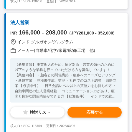
求人ID：SDG-128230
更新日：2026/03/14
タを活用して新規・既存顧客へソリューション提供。（顧客が何
のデータを持っていて、それを生かしてどういう場所にどのよう
な広告を出せばいいのか検討・提案） ■必須となるスキル・経験
・営業経験をお持ちの方（BtoB、BtoCどちらでも可能） ・主体
法人営業
的に自ら考え業務に取り組める方 ・社内コミュニケーションを
とれるレベルの英語力をお持ちの方 ・複数の商材、サービスを
166,000 - 208,000
（JPY281,000 - 352,000)
INR
営業していく事に関心のある方（今後新規の商材やサービスを担
当して頂く事もございます） ・インドにて中期的に勤務する意
インド グルガオン/グルグラム
思のある方 ■追加にてあれば好ましいスキル・経験 ・IT業界、ま
メーカー(自動車/化学/家電/鉱物/工場 他)
たはデジタルマーケティング分野での業務経験 ・インドや海外
での就業経験者
【募集背景】 事業拡大のため、顧客対応・営業の強化のために
以下のような業務を行っていただける方を募集しています！
【業務内容】 ・顧客との関係構築 ・顧客へのニーズヒアリング
・新規営業 ・見積書作成、交渉 ・社内でのコスト調整 ・戦略立
案 【必須条件】 ・日常会話レベル以上の英語力をお持ちの方 ・
自動車関連の法人営業経験 ・コミュニケーション力があり、顧
客と良好な関係構築ができる方 【歓迎条件】 ・インドでの就業
経験 ・車業界にて就業経験をお持ちの方
検討リスト
応募する
求人ID：SDG-113754
更新日：2026/03/06