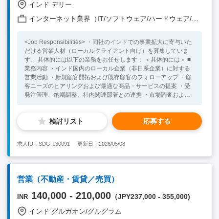
インド デリー
インターネット業界（IT/ソフトウェア/ハードウェア/モバイル/通信 他）
<Job Responsibilities> ・同社のインドでの事業拡大に寄与いた
だける営業人材（ローカルクライアント向け）を募集していま
す。 具体的には以下の業務をお任せします： ＜具体的には＞ ■
業務内容 ・インド国内のローカル企業（非日系企業）に対する
営業活動 ・新規顧客開拓および既存顧客のフォローアップ ・顧
客ニーズのヒアリングおよび最適な商品・サービスの提案 ・受
発注管理、納期調整、社内関連部署との連携 ・市場調査および
営業戦略の立案・実行 ・売上目標の達成に向けた営業活動全般
※業務内容は暫定の内容です。お持ちのご経験やスキル、キャリ
検討リスト
応募する
ア志向、社内状況に応じ、その他業務もアサイン可能性がござい
ます。 <Necessary Skill / Experience > ・営業経験（業界不問）
・英語での業務遂行が可能な方（目安：ビジネス初級以上～検討
求人ID：SDG-130091
更新日：2026/05/08
可） ・海外での就業に前向きな方 <Preferable Skill /
Experience> ・ステークホルダーを巻き込みながら、複数部署に
またがるプロジェクトを推進した経験 ・インドまたは海外での
就業経験 ・BtoBビジネスのご経験 ・BIツールによるデータ可視
営業（不動産・賃貸／売買）
化の経験（Google Data Studio, Looker等）
140,000 - 210,000
（JPY237,000 - 355,000)
INR
インド グルガオン/グルグラム