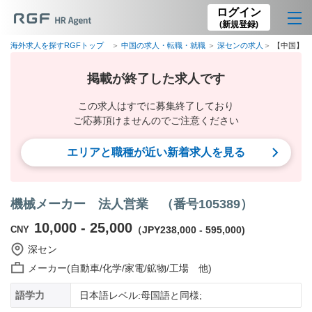
ログイン
(新規登録)
海外求人を探すRGFトップ
中国の求人・転職・就職
深センの求人
【中国】機
掲載が終了した求人です
この求人はすでに募集終了しており
ご応募頂けませんのでご注意ください
エリアと職種が近い新着求人を見る
機械メーカー 法人営業 （番号105389）
10,000 - 25,000
CNY
（JPY238,000 - 595,000)
深セン
メーカー(自動車/化学/家電/鉱物/工場 他)
語学力
日本語レベル:母国語と同様;