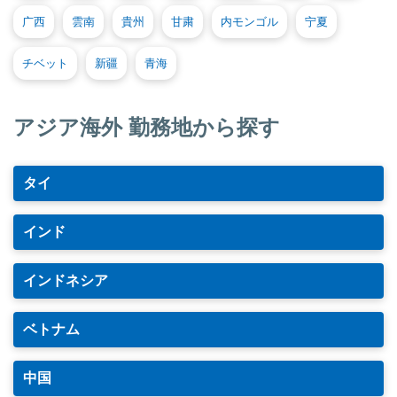
广西
雲南
貴州
甘粛
内モンゴル
宁夏
チベット
新疆
青海
アジア海外 勤務地から探す
タイ
インド
インドネシア
ベトナム
中国