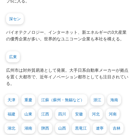
プ5に入る。
深セン
バイオテクノロジー、インターネット、新エネルギーの3大産業
の優秀企業が多い。世界的なユニコーン企業も本社を構える。
広東
広州市は対外貿易港として発展。大手日系自動車メーカーが拠点
を置く大都市で、近年イノベーション都市としても注目されてい
る。
天津
重慶
江蘇（蘇州・無錫など）
浙江
海南
福建
山東
江西
四川
安徽
河北
河南
湖北
湖南
陝西
山西
黒竜江
遼寧
吉林