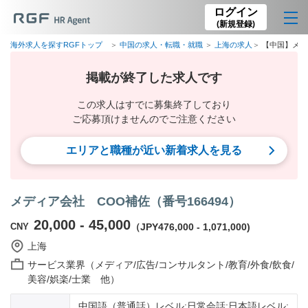
ログイン
(新規登録)
海外求人を探すRGFトップ
中国の求人・転職・就職
上海の求人
【中国】メデ
掲載が終了した求人です
この求人はすでに募集終了しており
ご応募頂けませんのでご注意ください
エリアと職種が近い新着求人を見る
メディア会社 COO補佐（番号166494）
20,000 - 45,000
CNY
（JPY476,000 - 1,071,000)
上海
サービス業界（メディア/広告/コンサルタント/教育/外食/飲食/
美容/娯楽/士業 他）
中国語（普通話）レベル:日常会話;日本語レベル: