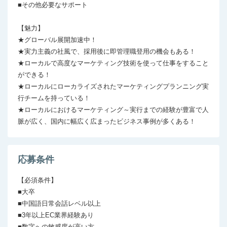
■その他必要なサポート

【魅力】

★グローバル展開加速中！

★実力主義の社風で、採用後に即管理職登用の機会もある！

★ローカルで高度なマーケティング技術を使って仕事をすること
ができる！ 

★ローカルにローカライズされたマーケティングプランニング実
行チームを持っている！

★ローカルにおけるマーケティング～実行までの経験が豊富で人
脈が広く、国内に幅広く広まったビジネス事例が多くある！ 
応募条件
【必須条件】

■大卒

■中国語日常会話レベル以上

■3年以上EC業界経験あり

■数字への敏感度が高い方
