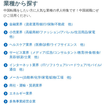
業種から探す
中国転職をしたい方に人気な業種の求人特集です！中国就職にぜ
ひご活用ください。
金融業界（資産運用/銀行/保険/不動産 他）
小売業界（高級商材/ファッション/アパレル/生活用品/家電
他）
ヘルスケア業界（医療/診察/ライフサイエンス 他）
サービス業界（メディア/広告/コンサルタント/教育/外食/飲食/
美容/娯楽/士業 他）
インターネット業界（IT/ソフトウェア/ハードウェア/モバイル/
通信 他）
メーカー(自動車/化学/家電/鉱物/工場 他)
商社・運輸・貿易業界
エネルギー業界
多角事業経営企業