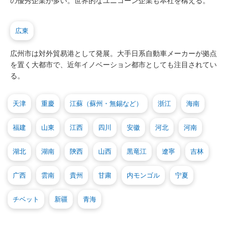
の優秀企業が多い。世界的なユニコーン企業も本社を構える。
広東
広州市は対外貿易港として発展。大手日系自動車メーカーが拠点
を置く大都市で、近年イノベーション都市としても注目されてい
る。
天津
重慶
江蘇（蘇州・無錫など）
浙江
海南
福建
山東
江西
四川
安徽
河北
河南
湖北
湖南
陝西
山西
黒竜江
遼寧
吉林
广西
雲南
貴州
甘粛
内モンゴル
宁夏
チベット
新疆
青海