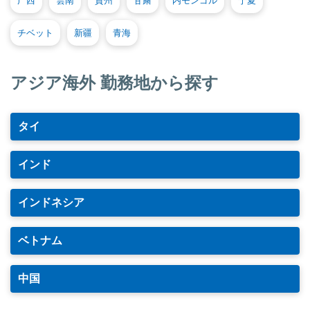
广西
雲南
貴州
甘粛
内モンゴル
宁夏
チベット
新疆
青海
アジア海外 勤務地から探す
タイ
インド
インドネシア
ベトナム
中国