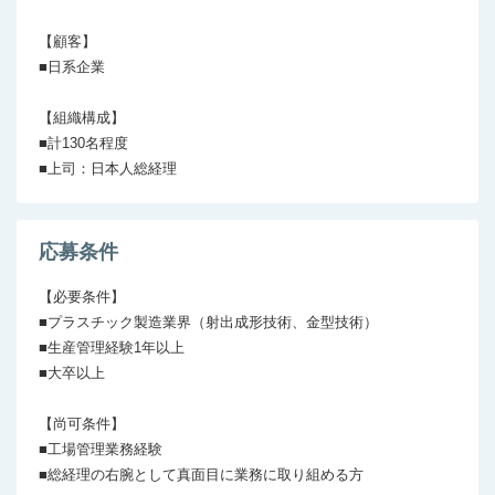
【顧客】

■日系企業

【組織構成】

■計130名程度

■上司：日本人総経理
応募条件
【必要条件】

■プラスチック製造業界（射出成形技術、金型技術）

■生産管理経験1年以上

■大卒以上

【尚可条件】

■工場管理業務経験

■総経理の右腕として真面目に業務に取り組める方
