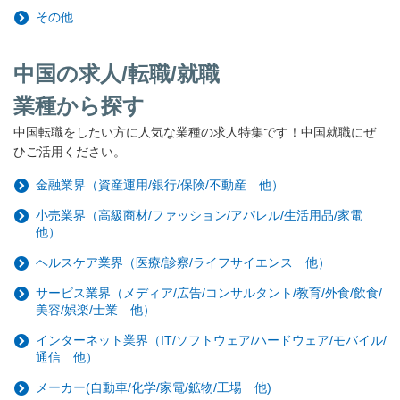
その他
中国の求人/転職/就職
業種から探す
中国転職をしたい方に人気な業種の求人特集です！中国就職にぜ
ひご活用ください。
金融業界（資産運用/銀行/保険/不動産 他）
小売業界（高級商材/ファッション/アパレル/生活用品/家電
他）
ヘルスケア業界（医療/診察/ライフサイエンス 他）
サービス業界（メディア/広告/コンサルタント/教育/外食/飲食/
美容/娯楽/士業 他）
インターネット業界（IT/ソフトウェア/ハードウェア/モバイル/
通信 他）
メーカー(自動車/化学/家電/鉱物/工場 他)