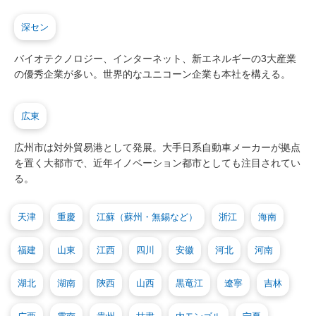
深セン
バイオテクノロジー、インターネット、新エネルギーの3大産業
の優秀企業が多い。世界的なユニコーン企業も本社を構える。
広東
広州市は対外貿易港として発展。大手日系自動車メーカーが拠点
を置く大都市で、近年イノベーション都市としても注目されてい
る。
天津
重慶
江蘇（蘇州・無錫など）
浙江
海南
福建
山東
江西
四川
安徽
河北
河南
湖北
湖南
陝西
山西
黒竜江
遼寧
吉林