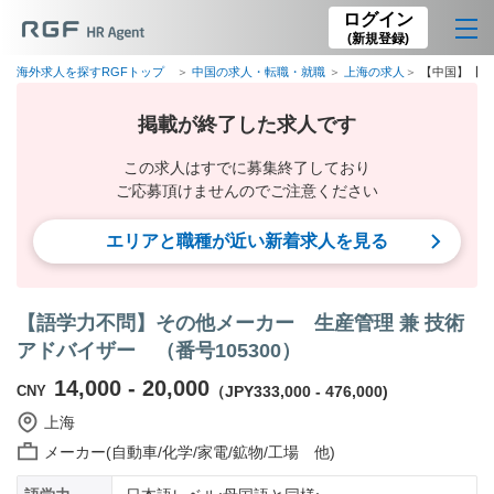
ログイン
(新規登録)
海外求人を探すRGFトップ
中国の求人・転職・就職
上海の求人
【中国】【語
掲載が終了した求人です
この求人はすでに募集終了しており
ご応募頂けませんのでご注意ください
エリアと職種が近い新着求人を見る
【語学力不問】その他メーカー 生産管理 兼 技術
アドバイザー （番号105300）
14,000 - 20,000
CNY
（JPY333,000 - 476,000)
上海
メーカー(自動車/化学/家電/鉱物/工場 他)