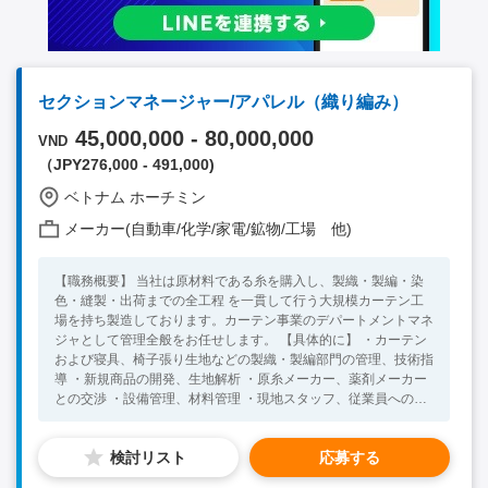
セクションマネージャー/アパレル（織り編み）
45,000,000 - 80,000,000
VND
（JPY276,000 - 491,000)
ベトナム ホーチミン
メーカー(自動車/化学/家電/鉱物/工場 他)
【職務概要】 当社は原材料である糸を購入し、製織・製編・染
色・縫製・出荷までの全工程 を一貫して行う大規模カーテン工
場を持ち製造しております。カーテン事業のデパートメントマネ
ジャとして管理全般をお任せします。 【具体的に】 ・カーテン
および寝具、椅子張り生地などの製織・製編部門の管理、技術指
導 ・新規商品の開発、生地解析 ・原糸メーカー、薬剤メーカー
との交渉 ・設備管理、材料管理 ・現地スタッフ、従業員へのマ
ネジメント ・現場の5Sや安全管理 【ポイント】 ・国内外から注
文を受け、完成品を世界各国に輸出しています ・当社の出荷数
検討リスト
応募する
量はアジア各国の中での有数の出荷量を誇ります ・各国での販
売状況、自社工場の生産状況、在庫状況、物流事情や各種規制、