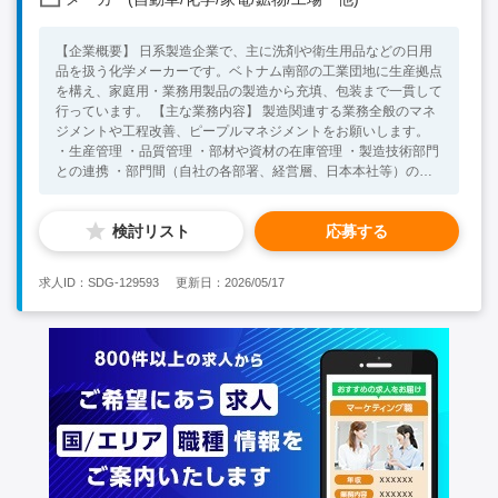
【企業概要】 日系製造企業で、主に洗剤や衛生用品などの日用
品を扱う化学メーカーです。ベトナム南部の工業団地に生産拠点
を構え、家庭用・業務用製品の製造から充填、包装まで一貫して
行っています。 【主な業務内容】 製造関連する業務全般のマネ
ジメントや工程改善、ピープルマネジメントをお願いします。
・生産管理 ・品質管理 ・部材や資材の在庫管理 ・製造技術部門
との連携 ・部門間（自社の各部署、経営層、日本本社等）のブ
リッジ業務 ・生産効率や品質向上のための積極的な課題発見と
改善提案 ・メンバーのスキルアップサポート ・5S運用の徹底
検討リスト
応募する
（効率改善や安全管理の向上） ご入社後には日本での一定期間
（数ヶ月程度）の研修が予定されております。 【必須条件】 ・
大学卒業以上（高校卒の場合は要相談） ・製造工場での5年以上
求人ID：SDG-129593
更新日：2026/05/17
の経験（部門マネジメント以上） ・語学不問 ・海外勤務経験
【歓迎条件】 ・化学品メーカーでの経験 ・プラスチック製品の
製造に関する技術的な知見 ・ベトナム語日常会話以上 ・同規模
の工場での工場長もしくは製造責任者の経験 【求める人物像】
・チームワークを大事にして相手の目線や立場で考動できる方
・常に課題の発見を意識して、改善のための提言ができる方 ・
アドバイザーや技術指導ではなく、自ら動いて一緒に考えられる
方