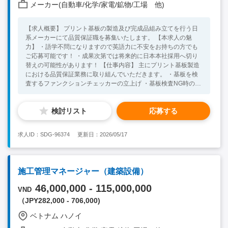
メーカー(自動車/化学/家電/鉱物/工場 他)
【求人概要】 プリント基板の製造及び完成品組み立てを行う日
系メーカーにて品質保証職を募集いたします。 【本求人の魅
力】 ・語学不問になりますので英語力に不安をお持ちの方でも
ご応募可能です！ ・成果次第では将来的に日本本社採用へ切り
替えの可能性があります！ 【仕事内容】 主にプリント基板製造
における品質保証業務に取り組んでいただきます。 ・基板を検
査するファンクションチェッカーの立上げ ・基板検査NG時の解
析やローカルスタッフへの指導 ・製造ラインの立ち上げサポー
ト ・製品の検査、量産工程で発生した不良品の分析、改善 ・日
検討リスト
応募する
本人顧客技術者とやり取り ・メンバーの勤怠管理、採用管理 ・
備品や消耗品の管理 【顧客情報】 日系製造業がメインになりま
す。 【必須要件】 ・4年制大学卒業以上 ・語学不問 ・電子回路
求人ID：SDG-96374
更新日：2026/05/17
の知見をお持ちの方（設計・開発ができるレベル） ・ファンク
ションチェッカーの知見をお持ちの方 【歓迎条件】 ・日常会話
レベルの英語力が有る方 ・電子系の大学卒業されている方 ・ベ
トナム在住の方 【面接回数】 ・2回を想定
施工管理マネージャー（建築設備）
46,000,000 - 115,000,000
VND
（JPY282,000 - 706,000)
ベトナム ハノイ