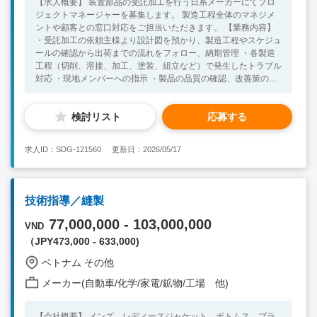
【求人概要】 装置部品の受託加工を行う日系メーカーにてプロ
ジェクトマネージャーを募集します。 製造工程全体のマネジメ
ントや顧客との窓口対応をご担当いただきます。 【業務内容】
・受託加工の依頼主様より設計図を預かり、製造工程やスケジュ
ールの確認から出荷までの流れをフォロー、納期管理 ・各製造
工程（切削、溶接、加工、塗装、組立など）で発生したトラブル
対応 ・現地メンバーへの指示 ・製品の品質の確認、改善策の提
案 ・資材調達の管理 ・顧客の窓口対応 【必須条件】 ・切削や板
金加工のご経験をお持ちの方 ・図面を理解して加工や品質の確
検討リスト
応募する
認までできる方 ※日本語通訳が常駐しているため、語学力は不
問です 【尚可条件】 ・製造工程の管理経験をお持ちの方 ・英語
力（顧客とのコミュニケーションで使用します） ・海外勤務や
求人ID：SDG-121560
更新日：2026/05/17
現地スタッフへの指導経験がある方
技術指導／縫製
77,000,000 - 103,000,000
VND
（JPY473,000 - 633,000)
ベトナム その他
メーカー(自動車/化学/家電/鉱物/工場 他)
【会社概要】 メンズ、レディースジャケット、ボトムス、ブラ