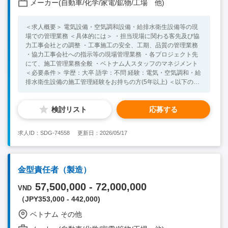
メーカー(自動車/化学/家電/鉱物/工場 他)
＜求人概要＞ 電気設備・空気調和設備・給排水衛生設備等の現
場での管理業務 ＜具体的には＞ ・担当現場に関わる客先及び協
力工事会社との調整 ・工事施工の安全、工期、品質の管理業務
・協力工事会社への指示等の現場管理業務 ・各プロジェクト先
にて、施工管理業務全般 ・ベトナム人スタッフのマネジメント
＜必要条件＞ 学歴：大卒 語学：不問 経験：電気・空気調和・給
排水衛生設備の施工管理経験をお持ちの方(5年以上) ＜以下の条
件に該当する方からのご応募歓迎＞ ・高い英語力をお持ちの方
・1級管工事施工管理技士の資格 ・1級電気工事施工管理技士の
検討リスト
応募する
資格 ・ベトナムやその他ASEANの勤務経験者
求人ID：SDG-74558
更新日：2026/05/17
金型責任者（製造）
57,500,000 - 72,000,000
VND
（JPY353,000 - 442,000)
ベトナム その他