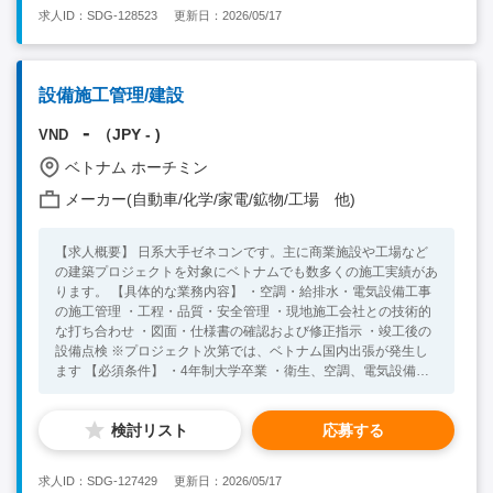
射出成型の製造経験3年以上 ※社内に通訳がいるため、語学力不
求人ID：SDG-128523
更新日：2026/05/17
問です。 【歓迎条件】 ・2級以上の射出成形資格をお持ちの方
・工場の管理経験をお持ちの方
設備施工管理/建設
-
（JPY - )
VND
ベトナム ホーチミン
メーカー(自動車/化学/家電/鉱物/工場 他)
【求人概要】 日系大手ゼネコンです。主に商業施設や工場など
の建築プロジェクトを対象にベトナムでも数多くの施工実績があ
ります。 【具体的な業務内容】 ・空調・給排水・電気設備工事
の施工管理 ・工程・品質・安全管理 ・現地施工会社との技術的
な打ち合わせ ・図面・仕様書の確認および修正指示 ・竣工後の
設備点検 ※プロジェクト次第では、ベトナム国内出張が発生し
ます 【必須条件】 ・4年制大学卒業 ・衛生、空調、電気設備工
事の施工管理経験 ・社内コミュニケーションレベルの英語力
【尚可条件】 ・海外勤務経験 ・1級管工事施工管理技士 ・1級電
検討リスト
応募する
気工事施工管理技士
求人ID：SDG-127429
更新日：2026/05/17