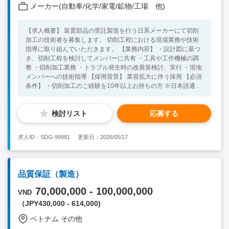
メーカー(自動車/化学/家電/鉱物/工場 他)
【求人概要】 装置部品の受託製造を行う日系メーカーにて切削
加工の技術者を募集します。 切削工程における現場業務や技術
指導に取り組んでいただきます。 【業務内容】 ・設計図に基づ
き、切削工程を検討してメンバーに共有 ・工具や工作機械の調
整 ・切削加工業務 ・トラブル発生時の改善策検討、実行 ・現地
メンバーへの技術指導 【採用背景】 業容拡大に伴う採用 【必須
条件】 ・切削加工のご経験を10年以上お持ちの方 ※日本語通訳
が常駐しているため、語学力は不問です 【尚可条件】 ・海外勤
務や現地スタッフへの指導経験がある方 【面接情報】 ・2回の
検討リスト
応募する
予定
求人ID：SDG-99981
更新日：2026/05/17
品質保証（製造）
70,000,000 - 100,000,000
VND
（JPY430,000 - 614,000)
ベトナム その他