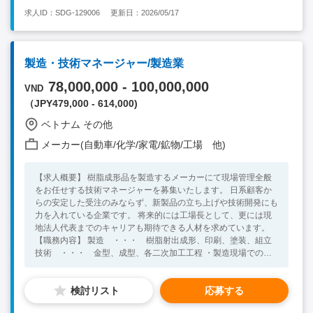
通関など考慮する項目は幅広く、内外とのコミュニケーション能
求人ID：SDG-129006
更新日：2026/05/17
力が必要とされますが、その分やりがいのある業務です 【必須
要件】 ・四年制大学を卒業し、社会人経験を5年以上ある方 ・
中～大規模工場での製織または製編工程の管理経験 ・製織また
は製編の生産設備知識や操作経験 ・糸知識（主にポリエステ
製造・技術マネージャー/製造業
ル）他繊維の知識があれば尚良い 【歓迎要件】 ・日常会話レベ
ルの英語ができれば望ましい ・海外（特に東南アジア諸国）で
78,000,000 - 100,000,000
VND
の業務経験あれば望ましい ・現地スタッフのマネジメント経験
（JPY479,000 - 614,000)
があれば望ましい
ベトナム その他
メーカー(自動車/化学/家電/鉱物/工場 他)
【求人概要】 樹脂成形品を製造するメーカーにて現場管理全般
をお任せする技術マネージャーを募集いたします。 日系顧客か
らの安定した受注のみならず、新製品の立ち上げや技術開発にも
力を入れている企業です。 将来的には工場長として、更には現
地法人代表までのキャリアも期待できる人材を求めています。
【職務内容】 製造 ・・・ 樹脂射出成形、印刷、塗装、組立
技術 ・・・ 金型、成型、各二次加工工程 ・製造現場での各
管理 ・新製品立ち上げ対応（特に日系顧客の場合は顧客対応含
む） ・メンバーの管理 ・成形工程における技術指導 ・成形機の
検討リスト
応募する
設定変更、金型交換 ・品質管理、エラー品の分析、改善策考案
【必須要件】 ・高校卒業以上（ビザ要件を満たしている方） ・