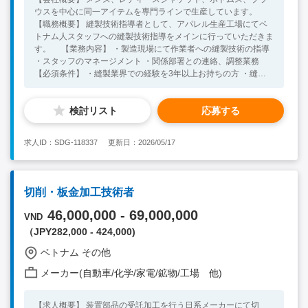
ウスを中心に同一アイテムを専門ラインで生産しています。
【職務概要】 縫製技術指導者として、アパレル生産工場にてベ
トナム人スタッフへの縫製技術指導をメインに行っていただきま
す。 【業務内容】 ・製造現場にて作業者への縫製技術の指導
・スタッフのマネージメント ・関係部署との連絡、調整業務
【必須条件】 ・縫製業界での経験を3年以上お持ちの方 ・縫製
技術をお持ちで、縫製に関する専門知識をお持ちの方 ・縫製工
場でご自身がミシンを使用していた経験がある方 ※通訳の方が
検討リスト
応募する
いらっしゃるため、語学不問 【歓迎条件】 ・東南アジアでの就
業経験がある方
求人ID：SDG-118337
更新日：2026/05/17
切削・板金加工技術者
46,000,000 - 69,000,000
VND
（JPY282,000 - 424,000)
ベトナム その他
メーカー(自動車/化学/家電/鉱物/工場 他)
【求人概要】 装置部品の受託加工を行う日系メーカーにて切