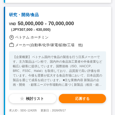
研究・開発/食品
50,000,000 - 70,000,000
VND
（JPY307,000 - 430,000)
ベトナム ホーチミン
メーカー(自動車/化学/家電/鉱物/工場 他)
【企業概要】 ベトナム国内で食品の製造を行う日系メーカーで
す。主力製品はパン粉で、国内外の食品加工業者や外食産業など
幅広い顧客に提供しています。国際規格（ISO、HACCP、
BRC、FSSC、Halal）を取得しており、品質面で高い評価を得
ています。今後も需要が拡大する食品市場において、日本品質の
製品を通じて成長を続けています。 ■主な業務内容 新製品の企
画・開発 - 顧客ニーズや市場動向に基づく新製品（粗目・細
目・機能性パン粉など）の開発 - パン種（原パン）の配合・焼
成条件・粉砕条件の最適化検討 - 試作・官能評価・保存試験の
検討リスト
応募する
実施 既存製品の改良・品質向上 - 製造工程における品質課題
の分析・改善提案 - 吸油率、色調、粒度分布、香りなどの品質
安定化に関する実験・データ解析 - 原料（小麦粉、酵母、副原
求人ID：SDG-124205
更新日：2026/05/17
料等）の変更や新規サプライヤー評価 分析・評価業務 - 物性