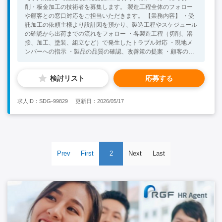
削・板金加工の技術者を募集します。 製造工程全体のフォロー
や顧客との窓口対応をご担当いただきます。 【業務内容】 ・受
託加工の依頼主様より設計図を預かり、製造工程やスケジュール
の確認から出荷までの流れをフォロー ・各製造工程（切削、溶
接、加工、塗装、組立など）で発生したトラブル対応 ・現地メ
ンバーへの指示 ・製品の品質の確認、改善策の提案 ・顧客の窓
口対応 【必須条件】 ・切削や板金加工のご経験をお持ちの方 ・
図面を理解して加工や品質の確認までできる方 ※日本語通訳が
検討リスト
応募する
常駐しているため、語学力は不問です 【尚可条件】 ・製造工程
の管理経験をお持ちの方 ・海外勤務や現地スタッフへの指導経
験がある方
求人ID：SDG-99829
更新日：2026/05/17
Prev
First
2
Next
Last