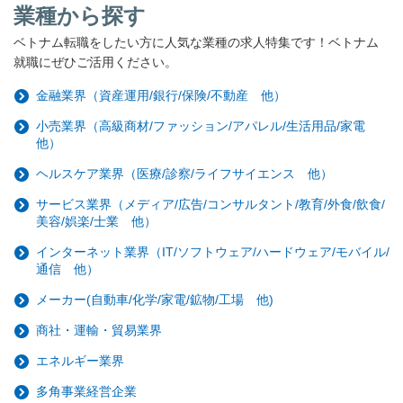
業種から探す
ベトナム転職をしたい方に人気な業種の求人特集です！ベトナム
就職にぜひご活用ください。
金融業界（資産運用/銀行/保険/不動産 他）
小売業界（高級商材/ファッション/アパレル/生活用品/家電
他）
ヘルスケア業界（医療/診察/ライフサイエンス 他）
サービス業界（メディア/広告/コンサルタント/教育/外食/飲食/
美容/娯楽/士業 他）
インターネット業界（IT/ソフトウェア/ハードウェア/モバイル/
通信 他）
メーカー(自動車/化学/家電/鉱物/工場 他)
商社・運輸・貿易業界
エネルギー業界
多角事業経営企業