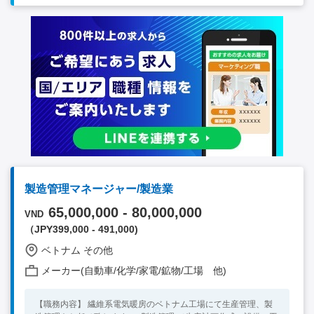
測定（含水率、膨化率、硬度など）や官能評価試験の実施 - 微
生物検査や保存安定性試験による品質保証サポート - データ管
理、報告書・技術資料の作成 生産技術との連携 - 製造ライン
へのスケールアップ支援、量産化立上げサポート - 工場部門・
品質保証部門との協働による安定生産体制の確立 市場・顧客対
応 - BtoB顧客（食品メーカー、外食チェーン等）からの技術的
問い合わせ対応 - 共同開発・OEM製品に関する技術検討およ
びサンプル作成 【必須条件】 ・四年制大学卒業以上 ・英語：日
常会話レベル以上 ・食品業界での商品開発業務経験をお持ちの
方 【歓迎要件】 ・発酵食品や製パンなどの開発経験 ・マネジメ
ント経験
製造管理マネージャー/製造業
65,000,000 - 80,000,000
VND
（JPY399,000 - 491,000)
ベトナム その他
メーカー(自動車/化学/家電/鉱物/工場 他)
【職務内容】 繊維系電気暖房のベトナム工場にて生産管理、製