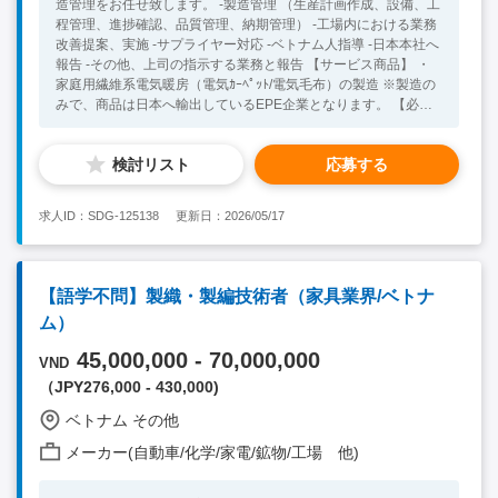
造管理をお任せ致します。 -製造管理 （生産計画作成、設備、工
程管理、進捗確認、品質管理、納期管理） -工場内における業務
改善提案、実施 -サプライヤー対応 -ベトナム人指導 -日本本社へ
報告 -その他、上司の指示する業務と報告 【サービス商品】 ・
家庭用繊維系電気暖房（電気ｶｰﾍﾟｯﾄ/電気毛布）の製造 ※製造の
みで、商品は日本へ輸出しているEPE企業となります。 【必須
項目】 ・大学卒業以上 ・語学不問 ・製造管理経験者 （生産管
理、品質管理、設備管理、工場全般管理など） 【歓迎条件】 ・
検討リスト
応募する
電気製品・電子業界経験者 ・電気系（アセンブリ、組込）の知
識ある方 ・生産計画に強みをお持ちの方
求人ID：SDG-125138
更新日：2026/05/17
【語学不問】製織・製編技術者（家具業界/ベトナ
ム）
45,000,000 - 70,000,000
VND
（JPY276,000 - 430,000)
ベトナム その他
メーカー(自動車/化学/家電/鉱物/工場 他)