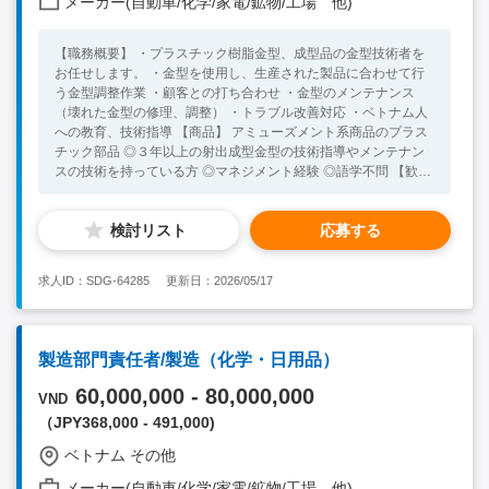
メーカー(自動車/化学/家電/鉱物/工場 他)
【職務概要】 ・プラスチック樹脂金型、成型品の金型技術者を
お任せします。 ・金型を使用し、生産された製品に合わせて行
う金型調整作業 ・顧客との打ち合わせ ・金型のメンテナンス
（壊れた金型の修理、調整） ・トラブル改善対応 ・ベトナム人
への教育、技術指導 【商品】 アミューズメント系商品のプラス
チック部品 ◎３年以上の射出成型金型の技術指導やメンテナン
スの技術を持っている方 ◎マネジメント経験 ◎語学不問 【歓迎
条件】 ◎海外での勤務経験ある方 ◎英語や中国語できる方歓迎
検討リスト
応募する
求人ID：SDG-64285
更新日：2026/05/17
製造部門責任者/製造（化学・日用品）
60,000,000 - 80,000,000
VND
（JPY368,000 - 491,000)
ベトナム その他
メーカー(自動車/化学/家電/鉱物/工場 他)