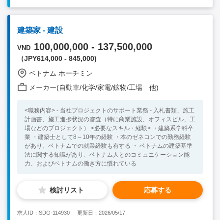
建築家 - 建設
100,000,000 - 137,500,000
VND
（JPY614,000 - 845,000)
ベトナム ホーチミン
メーカー(自動車/化学/家電/鉱物/工場 他)
<職務内容> - 当社プロジェクトのサポート業務 - 入札書類、施工
計画書、施工進捗状況の審査（特に商業施設、オフィスビル、工
場などのプロジェクト） <必要なスキル・経験> ・建築系学科卒
業 ・建築士として8～10年の経験 ・本のゼネコンでの勤務経験
があり、ベトナムでの就業経験も有する ・ ベトナムの建築基準
法に関する知識があり、ベトナム人とのコミュニケーション能
力、およびベトナムの働き方に慣れている
検討リスト
応募する
求人ID：SDG-114930
更新日：2026/05/17