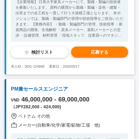
【企業情報】 日系大手家具メーカーにて、製織・製編の技術者
を募集いたします。 原料の購買から製織・製編・染色・縫製・
出荷までの全工程を一貫して行う大規模工場となります。 本ポ
ジションでは、製織・製編部門の管理や技術指導をご担当いただ
きます。 【業務内容】 ・製織・製編部門の管理、技術指導 ・新
規商品の開発、生地解析 ・原糸メーカー、薬剤メーカーとの交
渉 ・設備管理、材料管理 ・現地スタッフ、従業員へのマネジメ
ント ・現場の 5S や安全管理 【必須条件】 ・中～大規模工場で
の製織または製編工程の管理経験 ・製織または製編の生産設備
検討リスト
応募する
知識や操作経験 【尚可条件】 ・糸知識（主にポリエステル）他
繊維の知識 ・日常会話レベルでの英語力 ・海外（特にベトナ
ム）での業務経験 ・海外でのマネジメント経験
求人ID：SDG-124668
更新日：2026/05/17
PM兼セールスエンジニア
46,000,000 - 69,000,000
VND
（JPY282,000 - 424,000)
ベトナム その他
メーカー(自動車/化学/家電/鉱物/工場 他)