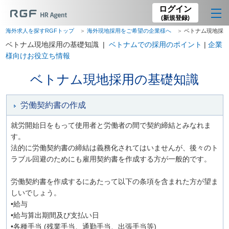
ログイン
(新規登録)
海外求人を探すRGFトップ
海外現地採用をご希望の企業様へ
ベトナム現地採
ベトナム現地採用の基礎知識 |
ベトナムでの採用のポイント
|
企業
様向けお役立ち情報
ベトナム現地採用の基礎知識
労働契約書の作成
就労開始日をもって使用者と労働者の間で契約締結とみなれま
す。
法的に労働契約書の締結は義務化されてはいませんが、後々のト
ラブル回避のためにも雇用契約書を作成する方が一般的です。
労働契約書を作成するにあたって以下の条項を含まれた方が望ま
しいでしょう。
•給与
•給与算出期間及び支払い日
•各種手当 (残業手当、通勤手当、出張手当等)