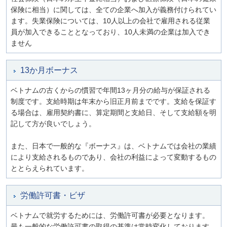
保険に相当）に関しては、全ての企業へ加入が義務付けられてい
ます。失業保険については、10人以上の会社で雇用される従業
員が加入できることとなっており、10人未満の企業は加入でき
ません
13か月ボーナス
ベトナムの古くからの慣習で年間13ヶ月分の給与が保証される
制度です。支給時期は年末から旧正月前までです。支給を保証す
る場合は、雇用契約書に、算定期間と支給日、そして支給額を明
記して方が良いでしょう。
また、日本で一般的な『ボーナス』は、ベトナムでは会社の業績
により支給されるものであり、会社の利益によって変動するもの
ととらえられています。
労働許可書・ビザ
ベトナムで就労するためには、労働許可書が必要となります。
最も一般的な労働許可書の取得の基準は常時変化しております。