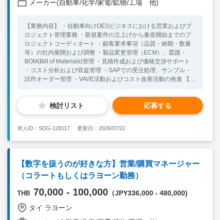
メーカー(自動車/化学/家電/鉱物/工場 他)
【業務内容】 ・自動車向けOESビジネスにおける営業およびプ
ロジェクト管理業務 ・新規案件の立上げから量産開始までのプ
ロジェクトコーディネート ・顧客要求事項（品質・納期・数量
等）の社内展開および調整 ・製品変更管理（ECM）、図面・
BOM(Bill of Materials)管理 ・見積作成および価格交渉サポート
・コスト分析および収益管理 ・SAPでの受注処理、サンプル・
試作オーダー管理 ・VAVE活動およびコスト改善活動の推進 【組
織構成】 全体従業員数：約120名 レポートライン：中国人MD
チーム：2名（マネージャーとエンジニア） 【言語、言語レベ
検討リスト
応募する
ル】 英語：日常会話レベル以上（社内外コミュニケーション）
【必須要件】 ・3年以上製造業で経験があり、立上げから量産開
始までのプロジェクト遂行経験がある ・英語日常会話レベル以
求人ID：SDG-128117
更新日：2026/07/22
上(社内コミュニケーション) ・海外出張可能な方 【歓迎要件】
・自動車業界での経験 ・価格交渉・コスト分析経験 ・VAVE活動
経験 ・営業やマーケティングの経験 ・部門横断的業務経験 ・
SAP使用経験 ・タイで運転可能な方
【数字を扱うのが好きな方】営業/購買マネージャー
（コラートもしくはラヨーン勤務）
70,000 - 100,000
（JPY336,000 - 480,000)
THB
タイ ラヨーン