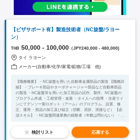
【ビザサポート有】製造技術者（NC旋盤/ラヨー
ン）
50,000 - 100,000
（JPY240,000 - 480,000)
THB
タイ ラヨーン
メーカー(自動車/化学/家電/鉱物/工場 他)
【職務概要】 ・NC旋盤を用いた自動車金属部品の製造 【職務詳
細】 ・ブレーキ部品やターボチャージャー部品など自動車部品
の製造 ・NC旋盤等を用いた加工部品の試作、製作、NC旋盤の
プログラム作成 ・工程管理・改善 ・タイ人への指導 ・生産ライ
ンにてデンソー製ロボット（アーム）のプログラム、設置、修
正、運用 ・部品の加工及び組立（切断、屈折、溶接など） 【必
須スキル】 ・NC旋盤関連業務の経験者（年数は問わない） ・英
語日常会話レベル（社内コミュニケーションにて使用） 【歓迎
スキル】 ・タイでの業務経験 ・中国への異動が可能な方（大連
検討リスト
応募する
に工場があり、将来的にそちらに異動となることもあります）