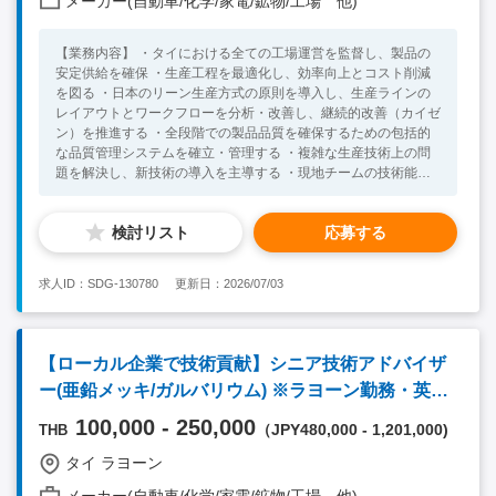
メーカー(自動車/化学/家電/鉱物/工場 他)
【業務内容】 ・タイにおける全ての工場運営を監督し、製品の
安定供給を確保 ・生産工程を最適化し、効率向上とコスト削減
を図る ・日本のリーン生産方式の原則を導入し、生産ラインの
レイアウトとワークフローを分析・改善し、継続的改善（カイゼ
ン）を推進する ・全段階での製品品質を確保するための包括的
な品質管理システムを確立・管理する ・複雑な生産技術上の問
題を解決し、新技術の導入を主導する ・現地チームの技術能力
を指導・育成 ・管理チームの採用と育成を主導 ・チームの協力
と生産性を最大化するための業績評価とインセンティブ制度を設
検討リスト
応募する
計する ・グループ本社と現地の外部関係者（政府、地域社会、
仕入先）との主要な連絡役として活動し、円滑な運営を確保する
・現地の安全規制およびグループ基準を実施し、緊急対応プロト
求人ID：SDG-130780
更新日：2026/07/03
コルを確立する ・タイの労働法、環境規制、税務要件への完全
な遵守を確保する 【組織】 全体約70‐80名（日本人0名 , 中国人
8名） 【主要商品】 ・スクラロース（高甘味度甘味料） ・グリ
シン 【必須要件】 ・食品業界、薬品業界または化学業界での経
【ローカル企業で技術貢献】シニア技術アドバイザ
験 ・100名規模の工場でのGM・工場長経験 ・日常会話レベル以
ー(亜鉛メッキ/ガルバリウム) ※ラヨーン勤務・英文
上のタイ語または英語（通訳あり） 【歓迎要件】 ・タイまたは
東南アジアでのマネジメント経験
レジュメ必須
100,000 - 250,000
（JPY480,000 - 1,201,000)
THB
タイ ラヨーン
メーカー(自動車/化学/家電/鉱物/工場 他)