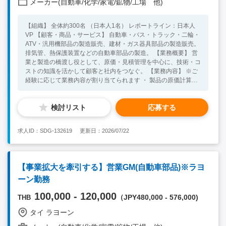
メーカー(自動車/化学/家電/鉱物/工場 他)
【組織】 全体約300名 （日本人1名） レポートライン：日本人
VP 【顧客・商品・サービス】 自動車・バス・トラック・二輪・
ATV・汎用機部品の製造販売、建材・ガス器具部品の製造販売。
排気管、熱保護装置などの自動車部品の製造。 【業務概要】 営
業と製造の橋渡し役として、原価・見積管理を中心に、技術・コ
ストの知識を活かして顧客と社内をつなぐ。 【業務内容】 ※ご
経験に応じて業務内容が割り当てられます ・ 製品の原価計算と
見積書の作成 ・ 見積内容と実際の製造コストとの差異分析 ・ コ
スト改善と利益率向上に向けた社内調整 ・ 製造部門および購買
検討リスト
応募する
部門との打ち合わせ ・ 顧客との価格・仕様に関する打ち合わせ
と交渉 ・ 製品原価や製造コストに関するデータ分析とレポート
作成 ・ 営業担当への技術面・コスト面でのサポート提供 ・その
求人ID：SDG-132619
更新日：2026/07/22
他マネージャーからアサインされた業務 【その他】 ・通勤は自
走通勤を想定、能力と実績に応じて社有車支給有り ・年齢55歳
以上の場合、雇用形態は契約社員 【必須要件】 ・ 製造業におけ
る営業・原価企画・生産管理・購買・技術営業いずれか1年以上
【事業拡大を牽引する】営業GM(自動車部品)※ラヨ
の経験 ・ 原価管理、原価計算、見積作成、コスト分析、利益管
ーン勤務
理の実務経験 ・タイ語または英語日常会話レベル以上 【歓迎要
件】 ・ メーカーでの勤務経験 ・ 製造コスト改善やVA/VE活動の
100,000 - 120,000
（JPY480,000 - 576,000)
THB
経験
タイ ラヨーン