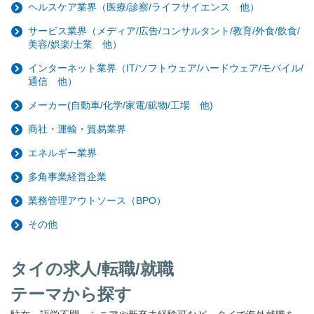
ヘルスケア業界（医療/診察/ライフサイエンス 他）
サービス業界（メディア/広告/コンサルタント/教育/外食/飲食/
美容/娯楽/士業 他）
インターネット業界（IT/ソフトウェア/ハードウェア/モバイル/
通信 他）
メーカー(自動車/化学/家電/鉱物/工場 他)
商社・運輸・貿易業界
エネルギー業界
多角事業経営企業
業務管理アウトソース（BPO）
その他
タイの求人/転職/就職
テーマから探す