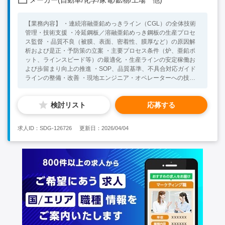
【業務内容】 ・連続溶融亜鉛めっきライン（CGL）の全体技術
管理・技術支援 ・冷延鋼板／溶融亜鉛めっき鋼板の生産プロセ
ス監督 ・品質不良（被膜、表面、密着性、膜厚など）の原因解
析および是正・予防策の立案 ・主要プロセス条件（炉、亜鉛ポ
ット、ラインスピード等）の最適化 ・生産ラインの安定稼働お
よび歩留まり向上の推進 ・SOP、品質基準、不具合対応ガイド
ラインの整備・改善 ・現地エンジニア・オペレーターへの技術
指導、再発防止の定着化 ・生産計画・人員配置・工程管理に対
する技術的サポート 【組織構成】 ・全体従業員数：約300名 ・
検討リスト
応募する
日本人数：0名 (インド人1名) ・レポートライン：タイ工場長
（英語可) ・部下数：複数名（生産ラインスタッフを技術面から
指導） 【言語・言語レベル】 ・英語：日常会話レベル以上 ※ス
求人ID：SDG-126726
更新日：2026/04/04
キル・経験が合致すれば通訳サポート可 【必須要件】 ・連続溶
融亜鉛めっきライン（CGL）での実務経験5年以上 ・溶融亜鉛め
っき鋼板、ガルバリウム鋼板等の製造経験 ・製造現場における
品質改善・工程改善の実務経験 【歓迎要件】 ・大卒以上（工学
系/化学工学専攻) ・製鉄・表面処理業界での工場管理／技術責任
者経験 ・技術/QCQAマネージャー経験 ・海外工場での勤務経験