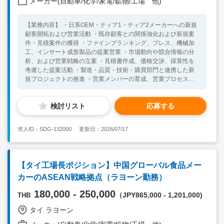
メーカー(自動車/化学/家電/鉱物/工場 他)
【業務内容】 ・日系OEM・ティア1・ティア2メーカーへの新規
顧客開拓および営業活動 ・既存顧客との関係強化および新規案
件・見積案件の獲得 ・ファインブランキング、プレス、機械加
工、インサート成形製品の提案営業 ・市場動向や競合情報の分
析、および営業戦略の立案 ・見積書作成、価格交渉、採算性を
考慮した提案活動 ・製造・品質・技術・購買部門と連携した新
規プロジェクトの推進 ・営業メンバーの育成、営業プロセスお
よび顧客管理体制の改善 ・売上目標、新規顧客獲得件数、受注
率などの目標達成に向けた営業活動 【組織構成】 全体従業員：
検討リスト
応募する
約100名(タイ人、インド人) 日本人数：約1名 レポートライン：
日本人MD 部下数：営業部門 約3名（シニア、営業担当、営業事
務） 【言語、言語レベル】 英語：ビジネスレベル（海外本社・
求人ID：SDG-132000
更新日：2026/07/17
社内コミュニケーション・商談） タイ語：あれば尚可（日常会
話レベル） 【必須要件】 ・自動車業界で10年以上の営業、マー
ケティングまたは事業開発経験 ・日系OEMまたはティア1メー
カー向け営業経験 ・英語：ビジネスレベル（海外本社・社内コ
【タイ工場長ポジション】中国グローバル食品メー
ミュニケーション・商談） 【歓迎要件】 ・ファインブランキン
カーのASEAN戦略拠点（ラヨーン勤務）
グ、プレス加工、機械加工、金属部品メーカーでの経験 ・新規
顧客開拓および売上拡大の実績 ・顧客訪問、価格交渉、見積対
180,000 - 250,000
（JPY865,000 - 1,201,000)
THB
応の経験 ・営業組織のマネジメント経験 ・市場分析や営業戦略
立案の経験
タイ ラヨーン