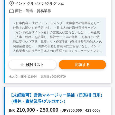
インド グルガオン/グルグラム
商社・運輸・貿易業界
＜仕事内容＞ 主にフォワーディング・倉庫案件の営業職として
外勤をお願いする予定です。 ・日本人向け海外引越サービス
（インド発及びインド着）の営業及び立ち合い担当 ・日系企業
（人事・総務）を訪問し、弊社サービスの営業 ・お客様のご依
頼に基づいた下見・見積もり・作業手配（弊社海外現地法人との
調整業務含む） ・実際の引越し作業時に立ち合いをし、インド
人作業者への指示と日本人のお客様とのコミュニケーションを行
う ＜必須スキル・経験＞ ・社会人経験2年以上（営業経験があ
れば尚可） ・高いコミュニケーション能力 ・インドで中長期的
検討リスト
応募する
に就業する意欲のある方 ＜歓迎スキル・経験＞ ・法人営業経験
・インドへの渡航経験 ・日常会話レベル以上の英語力
求人ID：SDG-121084
更新日：2026/05/09
【未経験可】営業マネージャー候補（日系/非日系）
（梱包・資材業界/グルガオン）
210,000 - 250,000
（JPY355,000 - 423,000)
INR