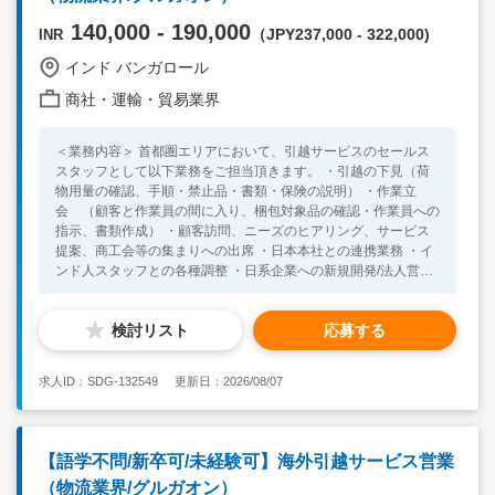
140,000 - 190,000
（JPY237,000 - 322,000)
INR
インド バンガロール
商社・運輸・貿易業界
＜業務内容＞ 首都圏エリアにおいて、引越サービスのセールス
スタッフとして以下業務をご担当頂きます。 ・引越の下見（荷
物用量の確認、手順・禁止品・書類・保険の説明） ・作業立
会 （顧客と作業員の間に入り、梱包対象品の確認・作業員への
指示、書類作成） ・顧客訪問、ニーズのヒアリング、サービス
提案、商工会等の集まりへの出席 ・日本本社との連携業務 ・イ
ンド人スタッフとの各種調整 ・日系企業への新規開発/法人営業
（閑散期のみ） <必須スキル・経験> ・物流,ロジスティクス業界
に興味のある方 ・日常会話レベルの英語力 ・インドにて３年以
検討リスト
応募する
上の就業が可能な方 ＜歓迎スキル・経験＞ ・営業または接客業
経験をお持ちの方 ・インドでの滞在経験、海外就業経験のある
方
求人ID：SDG-132549
更新日：2026/08/07
【語学不問/新卒可/未経験可】海外引越サービス営業
（物流業界/グルガオン）