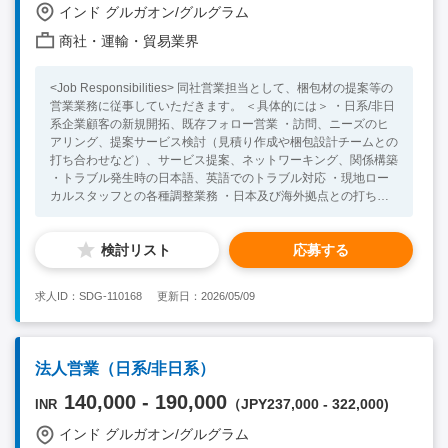
インド グルガオン/グルグラム
商社・運輸・貿易業界
<Job Responsibilities> 同社営業担当として、梱包材の提案等の
営業業務に従事していただきます。 ＜具体的には＞ ・日系/非日
系企業顧客の新規開拓、既存フォロー営業 ・訪問、ニーズのヒ
アリング、提案サービス検討（見積り作成や梱包設計チームとの
打ち合わせなど）、サービス提案、ネットワーキング、関係構築
・トラブル発生時の日本語、英語でのトラブル対応 ・現地ロー
カルスタッフとの各種調整業務 ・日本及び海外拠点との打ち合
わせ、インド国内各拠点への出張などもございます。 ・上記を
中心に習熟度に応じて、メンバーマネジメント等も担当いただき
検討リスト
応募する
ます。 <Necessary Skill / Experience > ・長期での就業をご検討
されている方 ・主体的に行動でき向上心の強い方 ・明るくコミ
ュニケーション力の高い方 ・英語力：ビジネス会話レベル以上
求人ID：SDG-110168
更新日：2026/05/09
・マネジメント経験をお持ちの方 <Preferable Skill /
Experience> ・何かしらの物流業務の経験がある方(メーカー、
商社、フォワーダー等） ・インド他、海外での就業経験がある
方。
法人営業（日系/非日系）
140,000 - 190,000
（JPY237,000 - 322,000)
INR
インド グルガオン/グルグラム