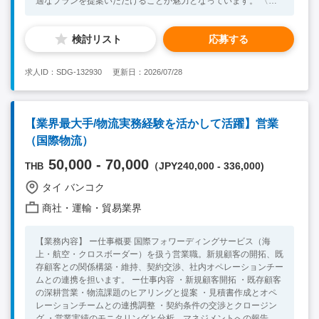
適なプランを提案いただけることが魅力となっています。 〈具
体的に〉 -新規取引先の開拓（マーケット・リサーチ、テレア
ポ、訪問活動など） -既存取引先への関係性維持・拡販 -社内・
検討リスト
応募する
海外支店との共業 ‐受注後のプロジェクトのオペレーション管理
-ローカルスタッフとの社内やり取りや同行営業 【顧客、サービ
ス】 -顧客:日系の輸出入貨物をお持ちの製造業者、商社・販社等
求人ID：SDG-132930
更新日：2026/07/28
-サービス：国際貨物の取扱い（輸出・輸入・海上・航空）、通
関・集配に関するコンサルティングなど 【必須要件】 ・4年制
大学卒業以上 ・物流業界での営業経験 ・社内コミュニケーショ
ンレベルの英語力 【歓迎条件】 ・国際貨物輸送・通関・その他
【業界最大手/物流実務経験を活かして活躍】営業
物流全般の基礎知識、経験 ・ビジネスレベルの日本語力 ・ベト
（国際物流）
ナムにて長期の就業をご検討されている方 【人物像】 ・円滑な
コミュニケーションが取れる方 ・お客様との関係構築が得意な
50,000 - 70,000
（JPY240,000 - 336,000)
THB
方 ・業務知識習得に意欲をお持ちの方
タイ バンコク
商社・運輸・貿易業界
【業務内容】 ー仕事概要 国際フォワーディングサービス（海
上・航空・クロスボーダー）を扱う営業職。新規顧客の開拓、既
存顧客との関係構築・維持、契約交渉、社内オペレーションチー
ムとの連携を担います。 ー仕事内容 ・新規顧客開拓 ・既存顧客
の深耕営業・物流課題のヒアリングと提案 ・見積書作成とオペ
レーションチームとの連携調整 ・契約条件の交渉とクロージン
グ ・営業実績のモニタリングと分析、マネジメントへの報告 ・