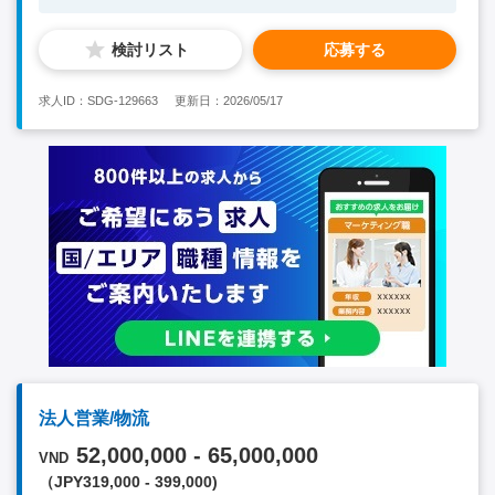
顧客の対応で業務に慣れていただき、 ゆくゆくは新規開拓営業
をお任せいたします。 ・既存顧客対応/新規開拓営業 ・コンサル
検討リスト
応募する
ティング業務 ・市場調査及びマーケット分析 ・営業戦略の立案
及び実行 ベトナムマーケットへの興味関心が高い方、グローバ
ルに仕事に取り組みたい方等は大歓迎いたします。 成長や変化
求人ID：SDG-129663
更新日：2026/05/17
の多い環境に適切に順応しながら、ご活躍いただける方からのご
応募をお待ちしております。 【必須要件】 ・4年制大学卒業以
上（学士以上） ・物流やサプライチェーンに関連する業務経
験 ※営業の経験がなくても応募可能です ・社内コミュニケー
ションレベルの英語力 【歓迎要件】 ・新規開拓営業もしくは物
流業界での営業経験 ・ベトナムなどの海外勤務経験が有る方
【求める人物像】 ・自ら課題を発見して、日々改善に取り組め
る方 ・成果を求めて、地道に行動できる方 ・コミュニケーショ
ンスキルが高く、クライアントと良好な関係を築ける方 ・目標
達成意識が高い方 ・チームワークよく仕事に取り組める方
法人営業/物流
52,000,000 - 65,000,000
VND
（JPY319,000 - 399,000)