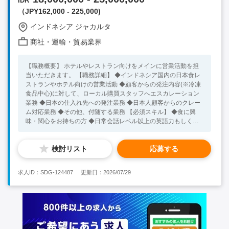
IDR
経験 ・フォワーディングの知識（見積書や発注書の内容が理解
（JPY162,000 - 225,000)
できる） ・英語日常会話レベル以上（業務、社内コミュニケー
ションで使用） 【尚可条件】 ・物流業界での就業経験をお持ち
インドネシア ジャカルタ
の方 ・現在ベトナム国内にお住いの方
商社・運輸・貿易業界
【職務概要】 ホテルやレストラン向けをメインに営業活動を担
当いただきます。 【職務詳細】 ◆インドネシア国内の日本食レ
ストランやホテル向けの営業活動 ◆顧客からの発注内容(※冷凍
食品中心)に対して、ローカル購買スタッフへエスカレーション
業務 ◆日本の仕入れ先への発注業務 ◆日本人顧客からのクレー
ム対応業務 ◆その他、付随する業務 【必須スキル】 ◆食に興
味・関心をお持ちの方 ◆日常会話レベル以上の英語力もしくは
インドネシア語力をお持ちの方 ※ローカルスタッフと円滑にコ
ミュニケーションを取っていただける方 ◆今後、長期的にイン
検討リスト
応募する
ドネシア勤務をご希望されている方 【歓迎スキル】 ◆現在、イ
ンドネシア在住の方
求人ID：SDG-124487
更新日：2026/07/29