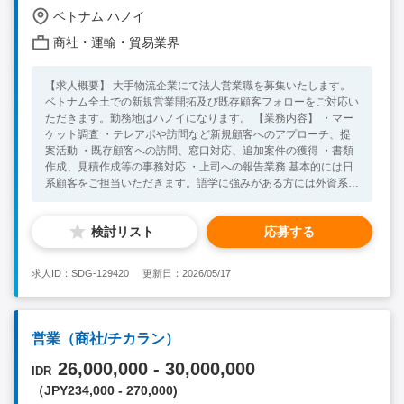
ベトナム ハノイ
商社・運輸・貿易業界
【求人概要】 大手物流企業にて法人営業職を募集いたします。
ベトナム全土での新規営業開拓及び既存顧客フォローをご対応い
ただきます。勤務地はハノイになります。 【業務内容】 ・マー
ケット調査 ・テレアポや訪問など新規顧客へのアプローチ、提
案活動 ・既存顧客への訪問、窓口対応、追加案件の獲得 ・書類
作成、見積作成等の事務対応 ・上司への報告業務 基本的には日
系顧客をご担当いただきます。語学に強みがある方には外資系顧
客の対応をお任せすることがあります。総合物流会社となるた
め、国際/国内輸送、倉庫、引っ越しサービスなど幅広い事業を
検討リスト
応募する
展開しており、顧客のニーズに応じた提案活動を行っていただき
ます。業界未経験者の場合でも、上司や先輩社員からサポートを
受けながら、学んでいける環境があります。 【必須要件】 ・4
求人ID：SDG-129420
更新日：2026/05/17
年制大学卒業以上 ・社会人経験2年以上（業界経験問わず）
【歓迎要件】 ・日常会話レベルの英語力 ・物流業界での勤務経
験 ・法人営業の経験 【人物像】 ・顧客との関係性構築を良好に
築ける方。 ・変化を恐れず、新たな事に挑戦できる方。
営業（商社/チカラン）
26,000,000 - 30,000,000
IDR
（JPY234,000 - 270,000)