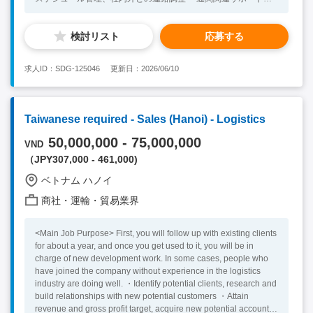
（お客様のパスポート受け取り・返却対応など） ・引っ越し荷
物の引き取り・搬入・立ち会い ・顧客データや書類の管理、請
検討リスト
応募する
求・報告関連の事務処理 ・お客様（主に日本人駐在員・ご家
族）および企業総務担当とのやり取り ※デスクワーク（オフィ
ス内）と外出業務の両方があります。 ※業務に慣れてきたらイ
求人ID：SDG-125046
更新日：2026/06/10
ンド国内への出張へ行く可能性もあります。 ＜必須スキル・人
物像＞ ・明るく丁寧な対応ができ、コミュニケーションを取る
ことに抵抗のない方 ・日常レベルの簡単な英語でのやり取りが
できる方 ・インドで中長期的に就業する意欲のある方 ＜歓迎ス
Taiwanese required - Sales (Hanoi) - Logistics
キル・経験＞ ・サービス業・営業・総務など、対人対応経験を
お持ちの方 ・インドへの渡航経験
50,000,000 - 75,000,000
VND
（JPY307,000 - 461,000)
ベトナム ハノイ
商社・運輸・貿易業界
<Main Job Purpose> First, you will follow up with existing clients
for about a year, and once you get used to it, you will be in
charge of new development work. In some cases, people who
have joined the company without experience in the logistics
industry are doing well. ・Identify potential clients, research and
build relationships with new potential customers ・Attain
revenue and gross profit target, acquire new potential accounts