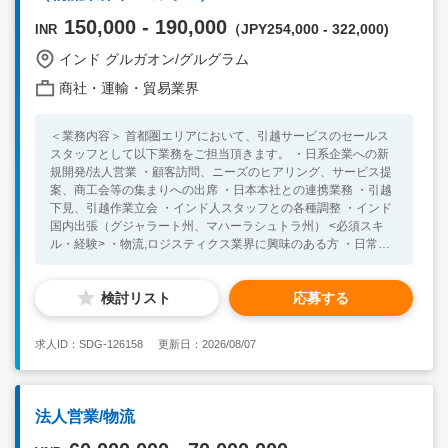
150,000 - 190,000
（JPY254,000 - 322,000)
INR
インド グルガオン/グルグラム
商社・運輸・貿易業界
＜業務内容＞ 首都圏エリアにおいて、引越サービスのセールス
スタッフとして以下業務をご担当頂きます。 ・日系企業への新
規開発/法人営業 ・顧客訪問、ニーズのヒアリング、サービス提
案、商工会等の集まりへの出席 ・日本本社との連携業務 ・引越
下見、引越作業立会 ・インド人スタッフとの各種調整 ・インド
国内出張（グジャラート州、マハーラシュトラ州） <必須スキ
ル・経験> ・物流,ロジスティクス業界に興味のある方 ・日常会
話レベルの英語力 ・インドにて３年以上の就業が可能な方 ＜歓
迎スキル・経験＞ ・営業または接客業経験をお持ちの方 ・イン
検討リスト
応募する
ドでの滞在経験、海外就業経験のある方
求人ID：SDG-126158
更新日：2026/08/07
法人営業/物流