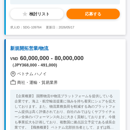
through outdoor sales to potential customers to meet and
exceed revenue targets set per KPIs cascaded down ・
検討リスト
応募する
Negotiate Credit terms with customers and take care of
outstanding ・Develop the business relationship with
customers, looking for the opportunity to expand the business
求人ID：SDG-109764
更新日：2026/05/17
from current customer ・To team up with all team members to
achieve all objectives and goals that are given to the team
<Necessary Skill / Experience > ・Education: Bachelor's degree
・Language: English - Business Level, Taiwanese - Native
新規開拓営業/物流
Level ・Experience: 3years of B-to-B sales experience.
<Preferable Skill / Experience> - Familiar with Ocean Freight
60,000,000 - 80,000,000
VND
Forwarding, Air Freight Forwarding, and Contract Logistics and
（JPY368,000 - 491,000)
transport operations
ベトナム ハノイ
商社・運輸・貿易業界
【企業概要】 国際物流や物流プラットフォームを提供している
企業です。海上・航空輸送提案に強みを持ち着実にシェアを拡大
しております。また、物流業務負荷を軽減する為のプラットフォ
ーム提供は高く評価されており、自社のみではなくサプライチェ
ーン全体のパフォーマンス向上に大きく貢献しております。今後
も事業拡大を計画しており、複数国に拠点設立予定である成長企
業です。 【職務概要】 ベトナム北部担当者として、まずは既存