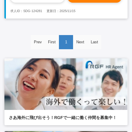
・航空・海上輸送に関心のある方
求人ID：SDG-124281
更新日：2025/11/15
Prev
First
1
Next
Last
さあ海外に飛び出そう！RGFで一緒に働く仲間を募集中！