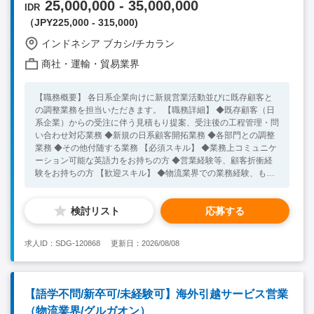
25,000,000 - 35,000,000
IDR
（JPY225,000 - 315,000)
インドネシア ブカシ/チカラン
商社・運輸・貿易業界
【職務概要】 各日系企業向けに新規営業活動並びに既存顧客と
の調整業務を担当いただきます。 【職務詳細】 ◆既存顧客（日
系企業）からの受注に伴う見積もり提案、受注後の工程管理・問
い合わせ対応業務 ◆新規の日系顧客開拓業務 ◆各部門との調整
業務 ◆その他付随する業務 【必須スキル】 ◆業務上コミュニケ
ーション可能な英語力をお持ちの方 ◆営業経験等、顧客折衝経
験をお持ちの方 【歓迎スキル】 ◆物流業界での業務経験、もし
くは営業経験をお持ちの方 ◆業務上コミュニケーション可能な
インドネシア語力お持ちの方 ◆インドネシアでの業務経験をお
検討リスト
応募する
持ちの方
求人ID：SDG-120868
更新日：2026/08/08
【語学不問/新卒可/未経験可】海外引越サービス営業
（物流業界/グルガオン）