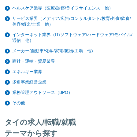
ヘルスケア業界（医療/診察/ライフサイエンス 他）
サービス業界（メディア/広告/コンサルタント/教育/外食/飲食/
美容/娯楽/士業 他）
インターネット業界（IT/ソフトウェア/ハードウェア/モバイル/
通信 他）
メーカー(自動車/化学/家電/鉱物/工場 他)
商社・運輸・貿易業界
エネルギー業界
多角事業経営企業
業務管理アウトソース（BPO）
その他
タイの求人/転職/就職
テーマから探す