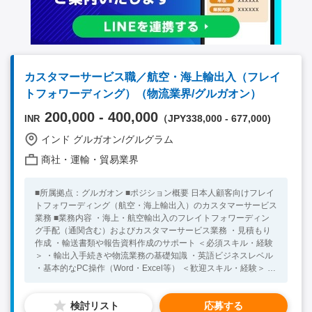
カスタマーサービス職／航空・海上輸出入（フレイ
トフォワーディング）（物流業界/グルガオン）
200,000 - 400,000
（JPY338,000 - 677,000)
INR
インド グルガオン/グルグラム
商社・運輸・貿易業界
■所属拠点：グルガオン ■ポジション概要 日本人顧客向けフレイ
トフォワーディング（航空・海上輸出入）のカスタマーサービス
業務 ■業務内容 ・海上・航空輸出入のフレイトフォワーディン
グ手配（通関含む）およびカスタマーサービス業務 ・見積もり
作成 ・輸送書類や報告資料作成のサポート ＜必須スキル・経験
＞ ・輸出入手続きや物流業務の基礎知識 ・英語ビジネスレベル
・基本的なPC操作（Word・Excel等） ＜歓迎スキル・経験＞ ・
フレイトフォワーダーでの実務経験 ・貿易実務経験者 ・インド
やその他海外での業務経験 ＜求める人物像＞ ・明るくお客様へ
検討リスト
応募する
のサポート業務をこなしていける方、やりがいを感じて頂ける方