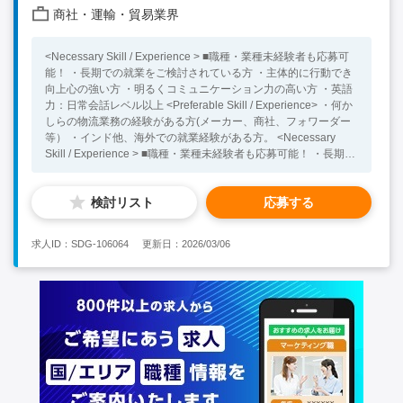
商社・運輸・貿易業界
<Necessary Skill / Experience > ■職種・業種未経験者も応募可
能！ ・長期での就業をご検討されている方 ・主体的に行動でき
向上心の強い方 ・明るくコミュニケーション力の高い方 ・英語
力：日常会話レベル以上 <Preferable Skill / Experience> ・何か
しらの物流業務の経験がある方(メーカー、商社、フォワーダー
等） ・インド他、海外での就業経験がある方。 <Necessary
Skill / Experience > ■職種・業種未経験者も応募可能！ ・長期で
の就業をご検討されている方 ・主体的に行動でき向上心の強い
方 ・明るくコミュニケーション力の高い方 ・英語力：日常会話
検討リスト
応募する
レベル以上 <Preferable Skill / Experience> ・何かしらの物流業
務の経験がある方(メーカー、商社、フォワーダー等） ・インド
他、海外での就業経験がある方。
求人ID：SDG-106064
更新日：2026/03/06