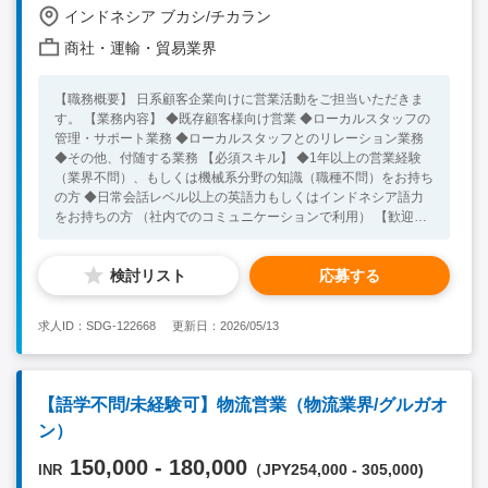
インドネシア ブカシ/チカラン
商社・運輸・貿易業界
【職務概要】 日系顧客企業向けに営業活動をご担当いただきま
す。 【業務内容】 ◆既存顧客様向け営業 ◆ローカルスタッフの
管理・サポート業務 ◆ローカルスタッフとのリレーション業務
◆その他、付随する業務 【必須スキル】 ◆1年以上の営業経験
（業界不問）、もしくは機械系分野の知識（職種不問）をお持ち
の方 ◆日常会話レベル以上の英語力もしくはインドネシア語力
をお持ちの方 （社内でのコミュニケーションで利用） 【歓迎ス
キル】 ◆マネジメント経験をお持ちの方
検討リスト
応募する
求人ID：SDG-122668
更新日：2026/05/13
【語学不問/未経験可】物流営業（物流業界/グルガオ
ン）
150,000 - 180,000
（JPY254,000 - 305,000)
INR