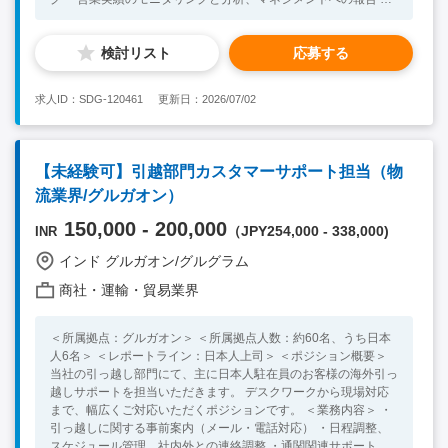
トラブル・クレーム対応（社内連携含む） ・市場動向や競合情
報の収集と反映 ・その他アサインされた業務 【組織】 ・全従業
検討リスト
応募する
員105名 ・日本人3名(現地採用1名) ・レポート先は日本人上司
またはタイ人上司 【語学】 ・英語：日常会話レベル（営業時・
社内コミュニケーションで使用） 【求める人物像】 ・顧客志向
求人ID：SDG-120461
更新日：2026/07/02
が高く、マルチタスクに対応できる方 ・能動的に新規顧客を開
拓し、営業成果を出せる方 ・フォワーディング業界の知識を有
している方 【必須要件】 ・物流業界での法人営業経験2年以上
のご経験をお持ちの方 ・英語日常会話レベル以上（営業時・社
【未経験可】引越部門カスタマーサポート担当（物
内コミュニケーションで使用） ・タイ国内での運転免許もしく
流業界/グルガオン）
は、運転免許を取得する意思のある方 【歓迎要件】 ・英語ビジ
ネスレベル ・タイ語日常会話
150,000 - 200,000
（JPY254,000 - 338,000)
INR
インド グルガオン/グルグラム
商社・運輸・貿易業界
＜所属拠点：グルガオン＞ ＜所属拠点人数：約60名、うち日本
人6名＞ ＜レポートライン：日本人上司＞ ＜ポジション概要＞
当社の引っ越し部門にて、主に日本人駐在員のお客様の海外引っ
越しサポートを担当いただきます。 デスクワークから現場対応
まで、幅広くご対応いただくポジションです。 ＜業務内容＞ ・
引っ越しに関する事前案内（メール・電話対応） ・日程調整、
スケジュール管理、社内外との連絡調整 ・通関関連サポート