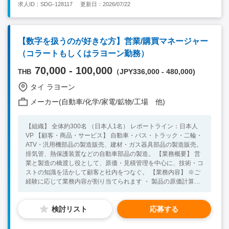
求人ID：SDG-128117
更新日：2026/07/22
上(社内コミュニケーション) ・海外出張可能な方 【歓迎要件】
・自動車業界での経験 ・価格交渉・コスト分析経験 ・VAVE活動
経験 ・営業やマーケティングの経験 ・部門横断的業務経験 ・
SAP使用経験 ・タイで運転可能な方
【数字を扱うのが好きな方】営業/購買マネージャー
（コラートもしくはラヨーン勤務）
70,000 - 100,000
（JPY336,000 - 480,000)
THB
タイ ラヨーン
メーカー(自動車/化学/家電/鉱物/工場 他)
【組織】 全体約300名 （日本人1名） レポートライン：日本人
VP 【顧客・商品・サービス】 自動車・バス・トラック・二輪・
ATV・汎用機部品の製造販売、建材・ガス器具部品の製造販売。
排気管、熱保護装置などの自動車部品の製造。 【業務概要】 営
業と製造の橋渡し役として、原価・見積管理を中心に、技術・コ
ストの知識を活かして顧客と社内をつなぐ。 【業務内容】 ※ご
経験に応じて業務内容が割り当てられます ・ 製品の原価計算と
見積書の作成 ・ 見積内容と実際の製造コストとの差異分析 ・ コ
スト改善と利益率向上に向けた社内調整 ・ 製造部門および購買
検討リスト
応募する
部門との打ち合わせ ・ 顧客との価格・仕様に関する打ち合わせ
と交渉 ・ 製品原価や製造コストに関するデータ分析とレポート
作成 ・ 営業担当への技術面・コスト面でのサポート提供 ・その