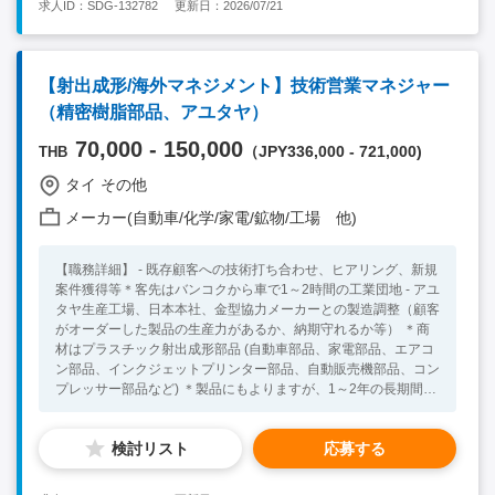
求人ID：SDG-132782
更新日：2026/07/21
の経験 ・タイ語社内コミュニケーションレベル ・マネジメント
経験
【射出成形/海外マネジメント】技術営業マネジャー
（精密樹脂部品、アユタヤ）
70,000 - 150,000
（JPY336,000 - 721,000)
THB
タイ その他
メーカー(自動車/化学/家電/鉱物/工場 他)
【職務詳細】 - 既存顧客への技術打ち合わせ、ヒアリング、新規
案件獲得等＊客先はバンコクから車で1～2時間の工業団地 - アユ
タヤ生産工場、日本本社、金型協力メーカーとの製造調整（顧客
がオーダーした製品の生産力があるか、納期守れるか等） ＊商
材はプラスチック射出成形部品 (自動車部品、家電部品、エアコ
ン部品、インクジェットプリンター部品、自動販売機部品、コン
プレッサー部品など) ＊製品にもよりますが、1～2年の長期間一
つのプロジェクトに携わることがあります。仕事と丁寧に向き合
える方を募集します。 ＊営業時社用車ドライバー付き 【必須要
検討リスト
応募する
件】 - プラスチック射出成形部品業界経験（特に家電部品、イン
クジェットプリンター部品、エアコン部品、コンプレッサー部
品） - マネジメント経験（人数不問） - 英語コミュニケーション