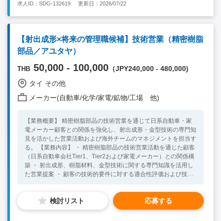
求人ID：SDG-132619
更新日：2026/07/22
他マネージャーからアサインされた業務 【その他】 ・通勤は自
走通勤を想定、能力と実績に応じて社有車支給有り ・年齢55歳
以上の場合、雇用形態は契約社員 【必須要件】 ・ 製造業におけ
る営業・原価企画・生産管理・購買・技術営業いずれか1年以上
【射出成形×将来の管理職候補】技術営業（精密樹脂
の経験 ・ 原価管理、原価計算、見積作成、コスト分析、利益管
部品／アユタヤ）
理の実務経験 ・タイ語または英語日常会話レベル以上 【歓迎要
件】 ・ メーカーでの勤務経験 ・ 製造コスト改善やVA/VE活動の
50,000 - 100,000
（JPY240,000 - 480,000)
THB
経験
タイ その他
メーカー(自動車/化学/家電/鉱物/工場 他)
【業務概要】 精密樹脂部品の技術営業を通じて日系自動車・家
電メーカー顧客との関係を強化し、射出成形・金型技術の専門知
見を活かした営業活動および海外チームのマネジメントを担当す
る。 【業務内容】 ・ 精密樹脂部品の技術営業活動を通じた顧客
（日系自動車会社Tier1、Tier2および家電メーカー）との関係構
築 ・ 射出成形、樹脂材料、金型技術に関する専門知識を活用し
た営業提案 ・ 顧客の技術的要件に対する適合性評価および技術
的課題解決 ・ 金型設計図面の読解に基づく顧客要件の正確な把
握 ・ 海外工場（アユタヤ）における技術営業チームのマネジメ
検討リスト
応募する
ント 【必須要件】 ・樹脂、成形、金型の知見がある方 ・営業経
験 ・英語準ビジネスレベル（社内コミュニケーション） 【歓迎
要件】 ・図面が読める（特に金型） ・電気または自動車業界で