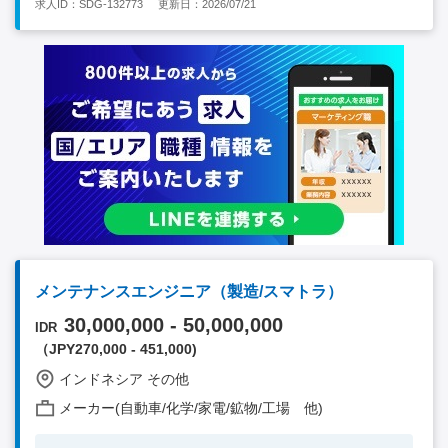
求人ID：SDG-132773
更新日：2026/07/21
レベル 【歓迎要件】 - タイでの就労経験 - 図面が読める（特に金
型） - 電気または自動車業界での経験 - タイ語社内コミュニケー
ションレベル
メンテナンスエンジニア（製造/スマトラ）
30,000,000 - 50,000,000
IDR
（JPY270,000 - 451,000)
インドネシア その他
メーカー(自動車/化学/家電/鉱物/工場 他)