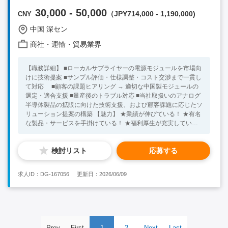
30,000 - 50,000
（JPY714,000 - 1,190,000)
CNY
中国 深セン
商社・運輸・貿易業界
【職務詳細】 ■ローカルサプライヤーの電源モジュールを市場向
けに技術提案 ■サンプル評価・仕様調整・コスト交渉まで一貫し
て対応 ■顧客の課題ヒアリング → 適切な中国製モジュールの
選定・適合支援 ■量産後のトラブル対応 ■当社取扱いのアナログ
半導体製品の拡販に向けた技術支援、および顧客課題に応じたソ
リューション提案の構築 【魅力】 ★業績が伸びている！ ★有名
な製品・サービスを手掛けている！ ★福利厚生が充実してい
る！ 【必須条件】 ■大卒以上 ■中国語準ビジネスレベル以上 ■電
子部品業界での経験者 ■回路設計・評価・品質管理、営業の経験
検討リスト
応募する
あり 【尚可歓迎条件】 ■電子工学の出身者 ■ ローカル企業との
共同開発経験あり ■ 電源モジュールのEMC対策実績あり ■ サー
マルカメラ／オシロスコープを使った故障解析経験あり ■ HSK4
求人ID：DG-167056
更新日：2026/06/09
～5級＋アナログ技術用語ができる方 ★40代～50代の方が活躍
中！ ※キーワード：中国日系企業就職 中国勤務 無料斡旋サ
ービス 電子部品 回路設計・評価・品質管理、営業
Prev
First
1
2
Next
Last