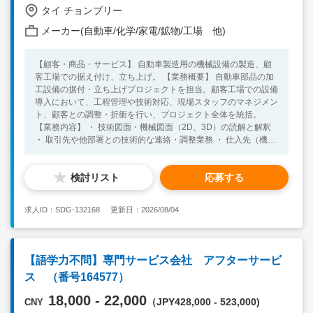
タイ チョンブリー
メーカー(自動車/化学/家電/鉱物/工場 他)
【顧客・商品・サービス】 自動車製造用の機械設備の製造、顧
客工場での据え付け、立ち上げ。 【業務概要】 自動車部品の加
工設備の据付・立ち上げプロジェクトを担当。顧客工場での設備
導入において、工程管理や技術対応、現場スタッフのマネジメン
ト、顧客との調整・折衝を行い、プロジェクト全体を統括。
【業務内容】 ・ 技術図面・機械図面（2D、3D）の読解と解釈
・ 取引先や他部署との技術的な連絡・調整業務 ・ 仕入先（機械
メーカー、ゼネコンなど、9割が日系企業）との間に入り、仕
様、納期、技術的な課題についてコミュニケーションを行う ・
検討リスト
応募する
顧客工場での機械設備の据え付け、調整、立ち上げサポート ・
製造現場における既存設備の改造・据付・調整プロジェクトの管
理・監督 ・ 顧客クレーム対応における原因究明と8Dレポート作
求人ID：SDG-132168
更新日：2026/08/04
成のサポート ・ 品質管理システム（ISO9001/IATF16949）の運
用に関する知識を基にした現場対応 ・タイ人10名以上のマネジ
メントのサポート ・設備の電気配線やPLC制御に係る技術的な
相談対応 【語学】 ・英語日常会話レベル以上 ・通訳なし ・タイ
【語学力不問】専門サービス会社 アフターサービ
語ができれば尚良し（社内エンジニアとのコミュニケーションの
ス （番号164577）
ため） 【必須要件】 ・技術図面・機械図面（2D、3D）の読解
力 ・英語日常会話レベル以上（取引先とのやり取り、社内コミ
18,000 - 22,000
（JPY428,000 - 523,000)
CNY
ュニケーション） ・5年以上のエンジニア経験 ・仕入先との間