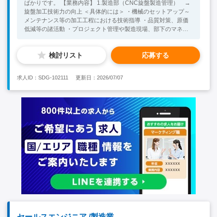
ばかりです。 【業務内容】 1.製造部（CNC旋盤製造管理） →
旋盤加工技術力の向上 ＜具体的には＞ ・機械のセットアップ～
メンテナンス等の加工工程における技術指導 ・品質対策、原価
低減等の諸活動 ・プロジェクト管理や製造現場、部下のマネジ
メントなど 2.技術部 →工程設計、製造プロセスの効率化と最適
化 ＜具体的には＞ ・試作品の作りこみ ・工程の見直しや改良 ・
検討リスト
応募する
プロジェクト管理や部下マネジメントなど 【製造部・必須要
件】 ・自動旋盤経験者（機械加工経験必須） ・切削加工の経験
求人ID：SDG-102111
更新日：2026/07/07
セールスエンジニア /製造業