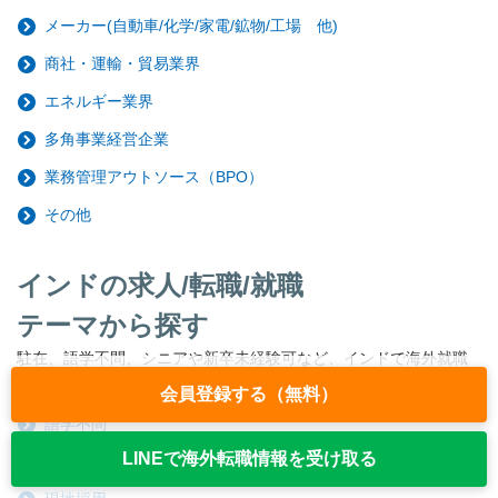
メーカー(自動車/化学/家電/鉱物/工場 他)
商社・運輸・貿易業界
エネルギー業界
多角事業経営企業
業務管理アウトソース（BPO）
その他
インドの求人/転職/就職
テーマから探す
駐在、語学不問、シニアや新卒未経験可など、インドで海外就職
をしたい方に人気の求人特集!
会員登録する（無料）
語学不問
LINEで海外転職情報を受け取る
シニアが活躍の案件