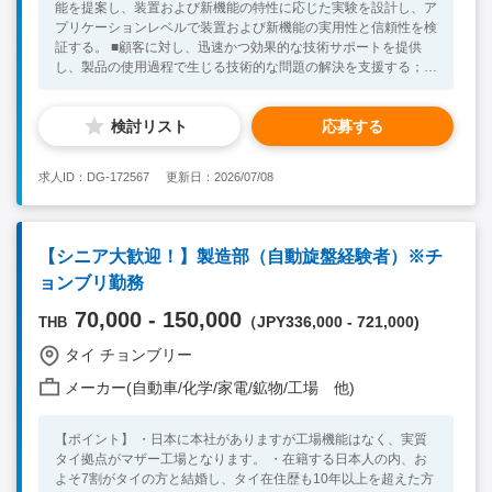
能を提案し、装置および新機能の特性に応じた実験を設計し、ア
プリケーションレベルで装置および新機能の実用性と信頼性を検
証する。 ■顧客に対し、迅速かつ効果的な技術サポートを提供
し、製品の使用過程で生じる技術的な問題の解決を支援する； ■
テクニカルサポートエンジニアに対し、より高度なアプリケーシ
ョンサポートを提供する； ■遠隔または現場でのトラブルシュー
検討リスト
応募する
ティングを主導、あるいは協力して行う 【魅力】 ★上場企業！
★先端な製品も持っている！ ★業績が伸びている！ 【必須条
件】 ■大卒 ■英語読み書きできる方 ■半導体測定装置の動作原理
求人ID：DG-172567
更新日：2026/07/08
および操作に精通している方 ■集積回路の製造プロセスに精通し
ている方 ★30代～50代の方が活躍中！ ※キーワード：中国日系
企業就職 中国勤務 無料斡旋サービス
【シニア大歓迎！】製造部（自動旋盤経験者）※チ
ョンブリ勤務
70,000 - 150,000
（JPY336,000 - 721,000)
THB
タイ チョンブリー
メーカー(自動車/化学/家電/鉱物/工場 他)
【ポイント】 ・日本に本社がありますが工場機能はなく、実質
タイ拠点がマザー工場となります。 ・在籍する日本人の内、お
よそ7割がタイの方と結婚し、タイ在住歴も10年以上を超えた方