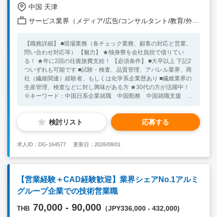
に入ってやり取りができる、コミュニケーション能力（面接で人
中国 天津
柄、コミュニケーション力を判断） 【歓迎要件】 ・タイでの勤
務経験 ・ エンジン部品、ミッション部品の加工経験 ・ 設備の電
サービス業界（メディア/広告/コンサルタント/教育/外食/飲食/美容/娯楽/士業 他）
気配線やPLC制御に関する知識 ・ 製造現場における既存設備の
改造、据え付け、調整などのプロジェクト管理および現場監督経
【職務詳細】 ■現場業務（各チェック業務、顧客の対応と営業、
験 ・ 製造業における品質管理システム（ISO 9001/IATF
問い合わせ対応等） 【魅力】 ★独身寮を会社負担で借りてい
16949）に関する知識 ・ 顧客クレーム対応における8Dレポート
る！ ★年に2回の往復旅費支給！ 【必須条件】 ■大卒以上 下記2
作成や、原因究明手法の経験 ・10人以上の部下のマネジメント
ついずれも可能です ■試験・検査、品質管理、アパレル業界、商
経験
社（繊維関連）経験者、もしくは化学系企業歴あり ■繊維業界の
生産管理、検査などに対し興味がある方 ★30代の方が活躍中！
※キーワード：中国日系企業就職 中国勤務 中国就職支援 無
料斡旋サービス アパレル 繊維 試験・検査、品質管理 生産
管理
検討リスト
応募する
求人ID：DG-164577
更新日：2026/08/01
【営業経験＋CAD経験歓迎】業界シェアNo.1アルミ
グループ企業での技術営業職
70,000 - 90,000
（JPY336,000 - 432,000)
THB