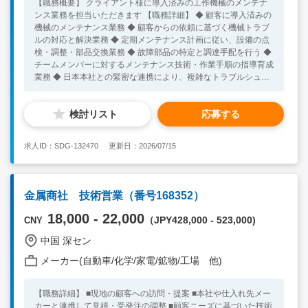
【職務概要】 クライアント様に導入済みの工作機械のメンテナ
ンス業務を担当いただきます 【職務詳細】 ◆ 顧客に導入済みの
機械のメンテナンス業務 ◆ 顧客からの依頼に基づく機械トラブ
ルの対応と解決業務 ◆ 定期メンテナンス計画に従い、設備の点
検・調整・部品交換業務 ◆ 故障部品の特定と調達手配を行う ◆
チームメンバーに対するメンテナンス技術・作業手順の指導育成
業務 ◆ 日本本社との緊密な連携により、複雑なトラブルシュー
ティング業務 ◆ メンテナンス作業報告書の作成、レポーティン
グ業務 【必須スキル】 ◆5年以上の工作機械メンテナンス業務
検討リスト
応募する
経験をお持ちの方 ◆海外での勤務経験をお持ちの方 ◆英語もし
くはインドネシア語でコミュニケーションが可能な方 【歓迎ス
キル】 ◆ インドネシアでのご経験をお持ちの方
求人ID：SDG-132470
更新日：2026/07/15
金属商社 技術営業（番号168352）
18,000 - 22,000
（JPY428,000 - 523,000)
CNY
中国 深セン
メーカー(自動車/化学/家電/鉱物/工場 他)
【職務詳細】 ■現地の顧客への訪問・提案 ■本社や仕入れ先メー
カーと連携して見積・受発注の調整 ■顧客ニーズに基づいた技術