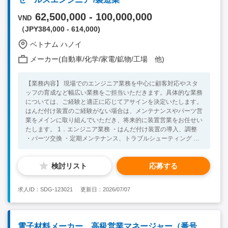
62,500,000 - 100,000,000
VND
（JPY384,000 - 614,000)
ベトナム ハノイ
メーカー(自動車/化学/家電/鉱物/工場 他)
【業務内容】 現場でのエンジニア業務を中心に顧客対応やスタ
ッフの育成など幅広い業務をご担当いただきます。具体的な業務
については、ご経験と適正に応じてアサインを決定いたします。
はんだ付け装置のご経験がない場合は、メンテナンスやパーツ営
業をメインに取り組んでいただき、将来的に装置営業をお任せい
たします。 1．エンジニア業務 ・はんだ付け装置の導入、調整
・パーツ交換 ・定期メンテナンス、トラブルシューティング ・
顧客エンジニアへの操作トレーニング ・技術提案資料、マニュ
アルの作成 2．セールス業務 ・顧客からの引き合い対応（営業
検討リスト
応募する
同行、技術説明） ・顧客ニーズのヒアリングと提案サポート ・
新規導入案件の技術的フォロー ３．育成・管理業務 ・現地エン
ジニアの育成、指導 ・スタッフのマネジメント（将来的に）
求人ID：SDG-123021
更新日：2026/07/07
【必須要件】 ・高校卒業以上 ※労働許可証が取得可能 ・英語
日常会話以上（社内コミュニケーションレベル） ・はんだ付け
装置のエンジニア経験３年以上（部品実装以外にも加熱・冷却、
ブラックス、検査関連装置の経験も含みます） ※はんだ付け装
電子材料メーカー 高級営業マネージャー（番号