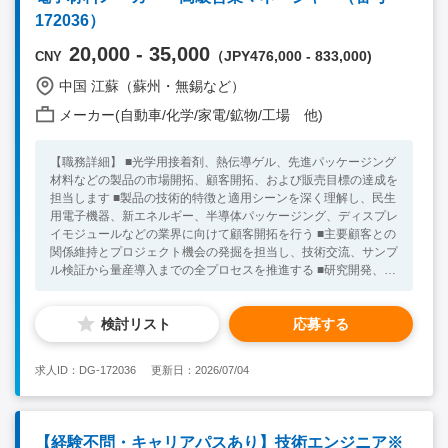
置の経験がない場合も、生産設備のエンジニア経験をお持ちであ
172036）
ればごご応募可能です。 【歓迎要件】 ・セールスエンジニア
（技術営業）のご経験 ・海外勤務経験 ・マネジメント経験
20,000 - 35,000
（JPY476,000 - 833,000)
CNY
中国 江蘇（蘇州・無錫など）
メーカー(自動車/化学/家電/鉱物/工場 他)
【職務詳細】 ■光学用接着剤、熱伝導ゲル、先進パッケージング
材料などの製品の市場開拓、顧客開拓、および販売目標の達成を
担当します ■製品の技術的特徴と適用シーンを深く理解し、民生
用電子機器、新エネルギー、半導体パッケージング、ディスプレ
イモジュールなどの業界に向けて顧客開拓を行う ■主要顧客との
関係維持とプロジェクト機会の発掘を担当し、技術交流、サンプ
ル検証から量産導入までの全プロセスを推進する ■研究開発、ア
プリケーション、品質チームと連携し、顧客に対して技術的な営
業サポートとソリューション型のサービスを提供する ■市場動
検討リスト
応募する
向、競合情報、顧客ニーズを収集し、製品企画および事業化を推
進する ■商談、見積作成、契約、代金回収、販売予測などの業務
を担当する ■主要顧客および業界リソースを構築・維持し、ター
求人ID：DG-172036
更新日：2026/07/04
ゲット市場における当社の影響力を高める 【魅力】 ★継続的な
研究開発技術力！ 【必須条件】 ■大卒 ■英語準ビジネスレベル ■
材料、化学、高分子、電子、半導体などの関連業界経験者 ■5年
以上の営業、マーケティング顧客開発のいずれかの経験あり ■光
【経験不問・キャリアパスあり】技術エンジニア※