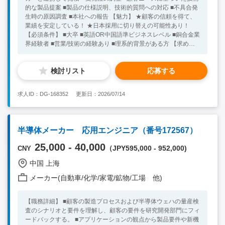
的な製品提案 ■製品の仕様説明、技術的質問への対応 ■不具合発
生時の原因調査 ■本社への報告 【魅力】 ★顧客の信頼を得て、
業績を安定している！ ★日本採用に切り替えの可能性あり！
【必須条件】 ■大卒 ■英語OR中国語準ビジネスレベル ■銅合金業
界経験者 ■営業/技術の経験あり ■理系的背景がある方 【求める
人物像】 ■フットワークの軽い方 【尚可歓迎条件】 ■技術営業経
験あり ★20代～30代の方が活躍中！ ※キーワード：中国日系企
検討リスト
応募する
業就職 中国勤務 中国就職支援 無料斡旋サービス
求人ID：DG-168352
更新日：2026/07/14
半導体メーカー 応用エンジニア（番号172567）
25,000 - 40,000
（JPY595,000 - 952,000)
CNY
中国 上海
メーカー(自動車/化学/家電/鉱物/工場 他)
【職務詳細】 ■顧客の製造プロセスおよび半導体ウェハの量産検
査のシナリオと要件を理解し、顧客の要件を研究開発部門にフィ
ードバックする。 ■アプリケーションの観点から製品要件や新機