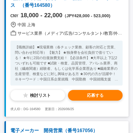
※技術の経験はなくても問題ありません。弊社にて経験を積んで
ス （番号164580）
もらいます。 ・長期間働く気概がある方 ・タイ国自動車免許を
持っている方もしくはとる予定の方（自身で顧客訪問時に運転の
18,000 - 22,000
（JPY428,000 - 523,000)
CNY
必要がある） ・1年以上パトゥムタニの社宅に住める方 ※会社
の送迎バスを利用してパトゥムタニの社宅へいくこと可能。その
中国 上海
後実力に応じて社用車を提供し、好きな場所に住んでいただくこ
と可能。 ・お客様（日本人、タイ人）と会話で苦にならない方
サービス業界（メディア/広告/コンサルタント/教育/外食/飲食/美容/娯楽/士業 他）
※最初はまわりの日本人達が通訳としてサポートしますが、 将
来的にはタイ語を覚えて頂きたいと考えております。 【歓迎要
【職務詳細】 ■現場業務（各チェック業務、顧客の対応と営業、
件】 ・体育会系出身の方（移動が多く体力を使う仕事のため）
問い合わせ対応等） 【魅力】 ★独身寮を会社負担で借りてい
・タイ語を学ぶ意欲がある方 ・技術出身者
る！ ★年に2回の往復旅費支給！ 【必須条件】 ■大卒以上 下記2
ついずれも可能です ■試験・検査、品質管理、アパレル業界、商
社（繊維関連）経験者、もしくは化学系企業歴あり ■繊維業界の
生産管理、検査などに対し興味がある方 ★30代の方が活躍中！
※キーワード：中国日系企業就職 中国勤務 中国就職支援 無
料斡旋サービス アパレル 繊維 試験・検査、品質管理 生産
管理
検討リスト
応募する
求人ID：DG-164580
更新日：2026/06/25
電子メーカー 開発営業（番号167056）