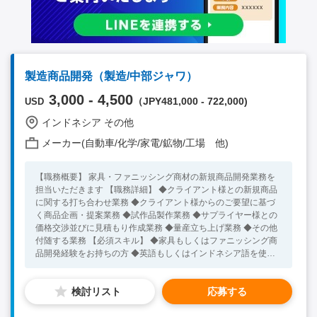
製造商品開発（製造/中部ジャワ）
3,000 - 4,500
（JPY481,000 - 722,000)
USD
インドネシア その他
メーカー(自動車/化学/家電/鉱物/工場 他)
【職務概要】 家具・ファニッシング商材の新規商品開発業務を
担当いただきます 【職務詳細】 ◆クライアント様との新規商品
に関する打ち合わせ業務 ◆クライアント様からのご要望に基づ
く商品企画・提案業務 ◆試作品製作業務 ◆サプライヤー様との
価格交渉並びに見積もり作成業務 ◆量産立ち上げ業務 ◆その他
付随する業務 【必須スキル】 ◆家具もしくはファニッシング商
品開発経験をお持ちの方 ◆英語もしくはインドネシア語を使用
しコミュニケーションが可能な方 【歓迎スキル】 ◆海外勤務経
験をお持ちの方 ◆親和性のある業界経験をお持ちの方
検討リスト
応募する