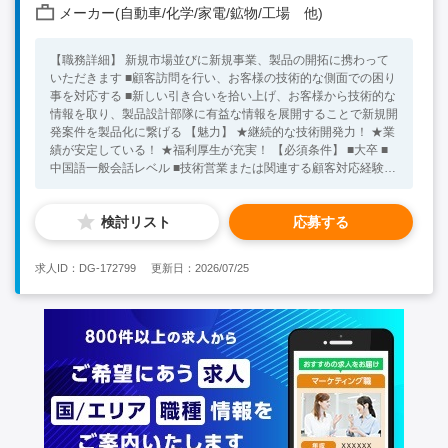
メーカー(自動車/化学/家電/鉱物/工場 他)
【職務詳細】 新規市場並びに新規事業、製品の開拓に携わって
いただきます ■顧客訪問を行い、お客様の技術的な側面での困り
事を対応する ■新しい引き合いを拾い上げ、お客様から技術的な
情報を取り、製品設計部隊に有益な情報を展開することで新規開
発案件を製品化に繋げる 【魅力】 ★継続的な技術開発力！ ★業
績が安定している！ ★福利厚生が充実！ 【必須条件】 ■大卒 ■
中国語一般会話レベル ■技術営業または関連する顧客対応経験あ
り 【求める人物像】 ■顧客対応力、技術的な課題解決意欲あり ■
情報収集・展開能力あり ★30代～40代の方が活躍中！ ※キーワ
検討リスト
応募する
ード：中国日系企業就職 中国勤務 無料斡旋サービス
求人ID：DG-172799
更新日：2026/07/25