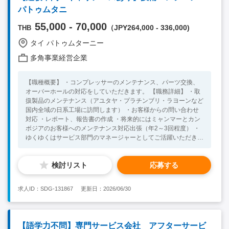
学膠 熱伝導ゲル 先進パッケージング材料 電子接着剤 半導体封止
パトゥムタニ
材料の知識あり 【求める人物像】 ■結果志向、強いプロジェク
ト推進力と交渉力 ■技術言語からビジネス言語への変換能力 ■新
55,000 - 70,000
（JPY264,000 - 336,000)
THB
規顧客開拓および重要プロジェクト管理能力 ※キーワード：中
国日系企業就職 中国勤務 無料斡旋サービス
タイ パトゥムターニー
多角事業経営企業
【職種概要】 ・コンプレッサーのメンテナンス、パーツ交換、
オーバーホールの対応をしていただきます。 【職務詳細】 ・取
扱製品のメンテナンス（アユタヤ・プラチンブリ・ラヨーンなど
国内全域の日系工場に訪問します） ・お客様からの問い合わせ
対応 ・レポート、報告書の作成 ・将来的にはミャンマーとカン
ボジアのお客様へのメンテナンス対応出張（年2～3回程度） ・
ゆくゆくはサービス部門のマネージャーとしてご活躍いただきま
す 最初は日本人上司やタイ人技術者と一緒にお客様先へ訪問し
コンプレッサーについて学んで頂きます。 ある程度仕事内容が
検討リスト
応募する
理解出来たら、タイ人技術者と一緒にお客様先にて作業をして頂
きます。 【研修】 OJTが中心になります。 営業部門にて顧客対
応を勉強して頂き、 サービス部門にてエアーコンプレッサーサ
求人ID：SDG-131867
更新日：2026/06/30
ービスの勉強をして頂きます。 また、日本人上司からエアーコ
ンプレッサーについても研修させて頂きます。 【言語】 英語：
不要 タイ語：不要 ※現段階では不要ですが、今後タイ語を学ぶ
意欲がある方大歓迎 【必須要件】 ・機械系の技術に興味ある方
【語学力不問】専門サービス会社 アフターサービ