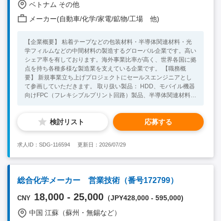
ベトナム その他
メーカー(自動車/化学/家電/鉱物/工場 他)
【企業概要】 粘着テープなどの包装材料・半導体関連材料・光
学フィルムなどの中間材料の製造するグローバル企業です。高い
シェア率を有しております。海外事業比率が高く、世界各国に拠
点を持ち各種多様な製造業を支えている企業です。 【職務概
要】 新規事業立ち上げプロジェクトにセールスエンジニアとし
て参画していただきます。 取り扱い製品： HDD、モバイル機器
向けFPC（フレキシブルプリント回路）製品、半導体関連材料、
光学フィルム等の中間材料 担当製品：FPC（フレキシブルプリ
ント回路）製品、半導体関連材料、光学フィルム等の中間材料
検討リスト
応募する
・既存顧客対応（ニーズヒアリング、交渉、調整等） ・監査業
務対応 ・技術部門、製造部門との連携 ・営業部門への技術的な
サポート及びアドバイス 日系・外資の顧客への対応業務に主に
求人ID：SDG-116594
更新日：2026/07/29
携わっていただきます。 大手企業が顧客の中心となり、求めら
れる生産品質や安定供給、コストダウン要求等に適宜適切なコミ
ュニケーション、対応を行っていただきます。 技術的な知見を
活かしていただき、新規プロジェクトの成功を目指していただき
総合化学メーカー 営業技術（番号172799）
ます。 【必須要件】 ・四年制大学卒以上 ・英語ビジネスレベル
以上（社内外にて使用） ・セールスエンジニアとして5年以上の
18,000 - 25,000
（JPY428,000 - 595,000)
CNY
経験 ・外資系クライアントとのビジネス経験 【歓迎要件】 ・海
外勤務経験 ・同業界での経験 ・新規製品の立ち上げ経験 ・品質
中国 江蘇（蘇州・無錫など）
管理、保証業務経験