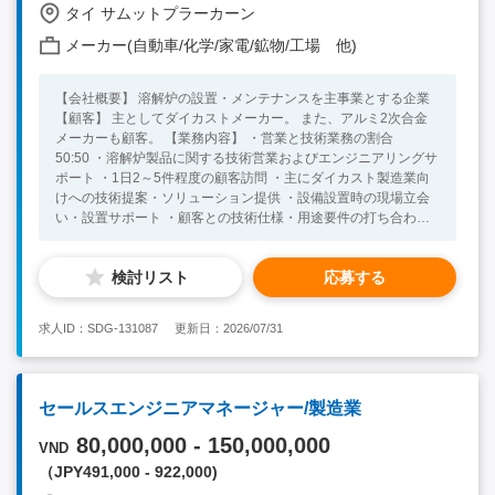
タイ サムットプラーカーン
メーカー(自動車/化学/家電/鉱物/工場 他)
【会社概要】 溶解炉の設置・メンテナンスを主事業とする企業
【顧客】 主としてダイカストメーカー。 また、アルミ2次合金
メーカーも顧客。 【業務内容】 ・営業と技術業務の割合
50:50 ・溶解炉製品に関する技術営業およびエンジニアリングサ
ポート ・1日2～5件程度の顧客訪問 ・主にダイカスト製造業向
けへの技術提案・ソリューション提供 ・設備設置時の現場立会
い・設置サポート ・顧客との技術仕様・用途要件の打ち合わせ
・顧客との関係構築およびニーズ把握 ・顧客からのフィードバ
ックや技術要件を社内関連部署へ共有し、製品・サービス改善へ
検討リスト
応募する
繋げる 【組織】 全体約13名 （日本人1名） レポートライン：日
本人顧問、タイ人MD 【必須要件】 ・CADを使用した設計実務
経験（AutoCAD） ・設計経験または営業経験がある方 ・英語力
求人ID：SDG-131087
更新日：2026/07/31
日常会話レベル以上（タイ語不問） 【歓迎要件】 ・技術営業経
験がある方
セールスエンジニアマネージャー/製造業
80,000,000 - 150,000,000
VND
（JPY491,000 - 922,000)