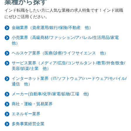
業種から探す
インド転職をしたい方に人気な業種の求人特集です！インド就職
にぜひご活用ください。
金融業界（資産運用/銀行/保険/不動産 他）
小売業界（高級商材/ファッション/アパレル/生活用品/家電
他）
ヘルスケア業界（医療/診察/ライフサイエンス 他）
サービス業界（メディア/広告/コンサルタント/教育/外食/飲食/
美容/娯楽/士業 他）
インターネット業界（IT/ソフトウェア/ハードウェア/モバイル/
通信 他）
メーカー(自動車/化学/家電/鉱物/工場 他)
商社・運輸・貿易業界
エネルギー業界
多角事業経営企業