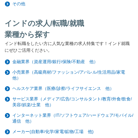
その他
インドの求人/転職/就職
業種から探す
インド転職をしたい方に人気な業種の求人特集です！インド就職
にぜひご活用ください。
金融業界（資産運用/銀行/保険/不動産 他）
小売業界（高級商材/ファッション/アパレル/生活用品/家電
他）
ヘルスケア業界（医療/診察/ライフサイエンス 他）
サービス業界（メディア/広告/コンサルタント/教育/外食/飲食/
美容/娯楽/士業 他）
インターネット業界（IT/ソフトウェア/ハードウェア/モバイル/
通信 他）
メーカー(自動車/化学/家電/鉱物/工場 他)