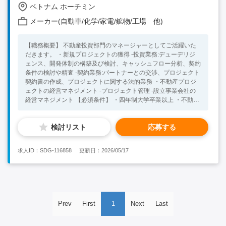
ベトナム ホーチミン
メーカー(自動車/化学/家電/鉱物/工場 他)
【職務概要】 不動産投資部門のマネージャーとしてご活躍いた
だきます。 ・新規プロジェクトの獲得 -投資業務:デューデリジ
ェンス、開発体制の構築及び検討、キャッシュフロー分析、契約
条件の検討や精査 ‐契約業務:パートナーとの交渉、プロジェクト
契約書の作成、プロジェクトに関する法的業務 ・不動産プロジ
ェクトの経営マネジメント ‐プロジェクト管理 ‐設立事業会社の
経営マネジメント 【必須条件】 ・四年制大学卒業以上 ・不動産
業務経験もしくは融資・経理業務経験者 ・投資業務、M&A関連
業務経験者 ・英語ビジネスレベル以上（社内外でのミーティン
検討リスト
応募する
グ等で使用） 【歓迎要件】 ・海外勤務経験（ベトナムでの勤務
経験があれば尚可） ・不動産投資業務経験者 ・建設業界経験者
求人ID：SDG-116858
更新日：2026/05/17
Prev
First
1
Next
Last