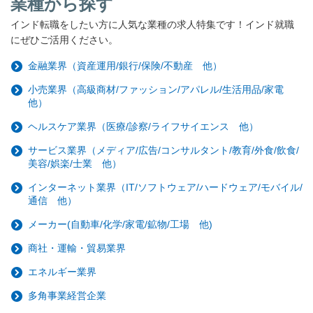
業種から探す
インド転職をしたい方に人気な業種の求人特集です！インド就職
にぜひご活用ください。
金融業界（資産運用/銀行/保険/不動産 他）
小売業界（高級商材/ファッション/アパレル/生活用品/家電
他）
ヘルスケア業界（医療/診察/ライフサイエンス 他）
サービス業界（メディア/広告/コンサルタント/教育/外食/飲食/
美容/娯楽/士業 他）
インターネット業界（IT/ソフトウェア/ハードウェア/モバイル/
通信 他）
メーカー(自動車/化学/家電/鉱物/工場 他)
商社・運輸・貿易業界
エネルギー業界
多角事業経営企業